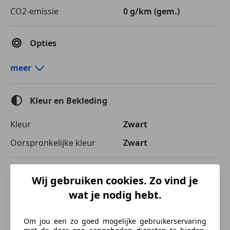
CO2-emissie
0 g/km (gem.)
Opties
Comfort en gemak
meer
Cruise control
Elektrische starter
Kleur en Bekleding
Windscherm
Kleur
Zwart
Oorspronkelijke kleur
Zwart
Beschrijving
Wij gebruiken cookies. Zo vind je
wat je nodig hebt.
Harley-Davidson FLHX Streetglide special
Bwj: 03-2015
Om jou een zo goed mogelijke gebruikerservaring
KM stand: 47343 km