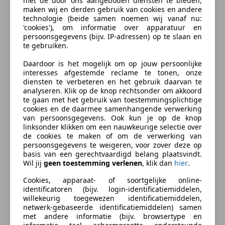
met de door ons aangeboden diensten te bieden,
Motor: 1690 cc getuned naar 1802 cc Twincam
maken wij en derden gebruik van cookies en andere
Stage 4 getuned
technologie (beide samen noemen wij vanaf nu:
'cookies'), om informatie over apparatuur en
6 versnellingen
persoonsgegevens (bijv. IP-adressen) op te slaan en
Luchtvering voor en achter
te gebruiken.
26" voorwiel
Daardoor is het mogelijk om op jouw persoonlijke
Verlengde tank en koffers
interesses afgestemde reclame te tonen, onze
!4" stuur
diensten te verbeteren en het gebruik daarvan te
Short neck balhoofd
analyseren. Klik op de knop rechtsonder om akkoord
meer
te gaan met het gebruik van toestemmingsplichtige
Middenbok
cookies en de daarmee samenhangende verwerking
Zeer bijzondere volledig omgebouwde motor
van persoonsgegevens. Ook kun je op de knop
Zakelijk leasen
Prijs: 34.950,-
linksonder klikken om een nauwkeurige selectie over
de cookies te maken of om de verwerking van
incl service beurt
persoonsgegevens te weigeren, voor zover deze op
3 maanden garantie
basis van een gerechtvaardigd belang plaatsvindt.
Bereken uw zakelijke lease!
typefouten voorbehouden
Wil jij
geen toestemming verlenen
, klik dan
hier
.
Nu zakelijk leasen vanaf
€ 525,- p/m
Cookies, apparaat- of soortgelijke online-
Meer informatie
identificatoren (bijv. login-identificatiemiddelen,
Vraag offerte aan
willekeurig toegewezen identificatiemiddelen,
netwerk-gebaseerde identificatiemiddelen) samen
BTW/marge:
BTW niet verrekenbaar voor
met andere informatie (bijv. browsertype en
ondernemers (margeregeling)