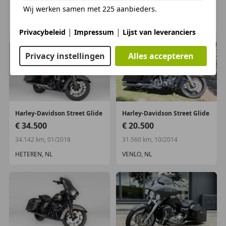
18.331 km, 02/2019
11.240 km, 05/2014
Wij werken samen met 225 aanbieders.
VENLO, NL
HOENZADRIEL, NL
|
|
Privacybeleid
Impressum
Lijst van leveranciers
Privacy instellingen
Alles accepteren
Harley-Davidson
Street Glide
Harley-Davidson
Street Glide
€ 34.500
€ 20.500
34.142 km, 01/2018
31.560 km, 10/2014
HETEREN, NL
VENLO, NL