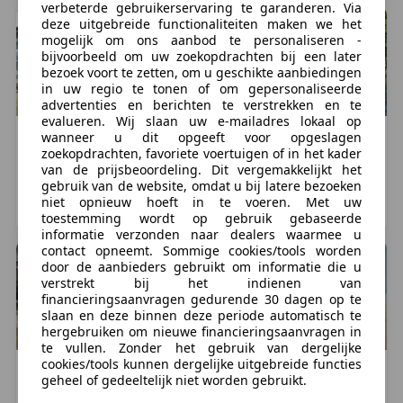
verbeterde gebruikerservaring te garanderen. Via
deze uitgebreide functionaliteiten maken we het
mogelijk om ons aanbod te personaliseren -
bijvoorbeeld om uw zoekopdrachten bij een later
bezoek voort te zetten, om u geschikte aanbiedingen
in uw regio te tonen of om gepersonaliseerde
advertenties en berichten te verstrekken en te
evalueren. Wij slaan uw e-mailadres lokaal op
wanneer u dit opgeeft voor opgeslagen
Harley-Davidson
Street Glide
Harley-Davidson
Street Glide
zoekopdrachten, favoriete voertuigen of in het kader
€ 21.500
€ 23.950
van de prijsbeoordeling. Dit vergemakkelijkt het
35.209 km, 05/2015
28.639 km, 02/2017
gebruik van de website, omdat u bij latere bezoeken
niet opnieuw hoeft in te voeren. Met uw
VENLO, NL
VENLO, NL
toestemming wordt op gebruik gebaseerde
informatie verzonden naar dealers waarmee u
contact opneemt. Sommige cookies/tools worden
door de aanbieders gebruikt om informatie die u
verstrekt bij het indienen van
financieringsaanvragen gedurende 30 dagen op te
slaan en deze binnen deze periode automatisch te
hergebruiken om nieuwe financieringsaanvragen in
te vullen. Zonder het gebruik van dergelijke
cookies/tools kunnen dergelijke uitgebreide functies
Harley-Davidson
Street Glide
Harley-Davidson
Street Glide
geheel of gedeeltelijk niet worden gebruikt.
€ 32.500
€ 26.950