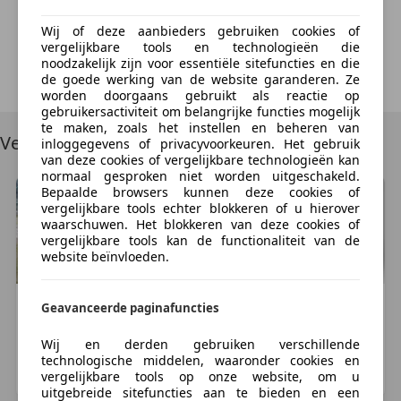
We're sorry, but something unexpected happened.
Please try again or refresh the page.
Wij of deze aanbieders gebruiken cookies of
vergelijkbare tools en technologieën die
noodzakelijk zijn voor essentiële sitefuncties en die
Try Again
de goede werking van de website garanderen. Ze
worden doorgaans gebruikt als reactie op
gebruikersactiviteit om belangrijke functies mogelijk
te maken, zoals het instellen en beheren van
Vergelijkbare voertuigen
inloggegevens of privacyvoorkeuren. Het gebruik
van deze cookies of vergelijkbare technologieën kan
normaal gesproken niet worden uitgeschakeld.
Bepaalde browsers kunnen deze cookies of
vergelijkbare tools echter blokkeren of u hierover
waarschuwen. Het blokkeren van deze cookies of
vergelijkbare tools kan de functionaliteit van de
website beïnvloeden.
Harley-Davidson
Street Glide
Harley-Davidson
Street Glide
Geavanceerde paginafuncties
€ 23.950
€ 25.500
Wij en derden gebruiken verschillende
54.664 km, 03/2016
55.933 km, 10/2016
technologische middelen, waaronder cookies en
vergelijkbare tools op onze website, om u
VENLO, NL
HETEREN, NL
uitgebreide sitefuncties aan te bieden en een