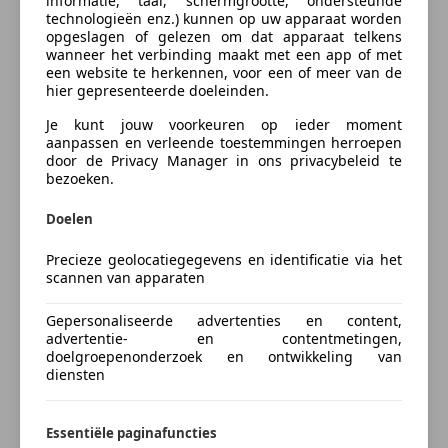
informatie, taal, schermgrootte, ondersteunde
technologieën enz.) kunnen op uw apparaat worden
Verzekering
opgeslagen of gelezen om dat apparaat telkens
Aanvullende opties en accessoires
wanneer het verbinding maakt met een app of met
een website te herkennen, voor een of meer van de
Kofferset
hier gepresenteerde doeleinden.
Autoverzekering van de
INDEPENDER
Je kunt jouw voorkeuren op ieder moment
aanpassen en verleende toestemmingen herroepen
Bereken je premie
door de Privacy Manager in ons privacybeleid te
bezoeken.
Kenteken
Doelen
Precieze geolocatiegegevens en identificatie via het
scannen van apparaten
Bereken nu
Gepersonaliseerde advertenties en content,
advertentie- en contentmetingen,
doelgroepenonderzoek en ontwikkeling van
diensten
Something went wrong
Essentiële paginafuncties