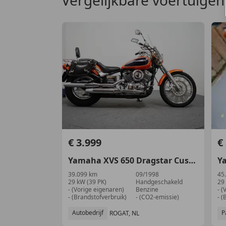
€ 3.999
€
Yamaha
XVS 650
Dragstar Custom
Y
39.099 km
09/1998
45
29 kW (39 PK)
Handgeschakeld
29
- (Vorige eigenaren)
Benzine
- (
- (Brandstofverbruik)
- (CO2-emissie)
- (
Autobedrijf
P
ROGAT, NL