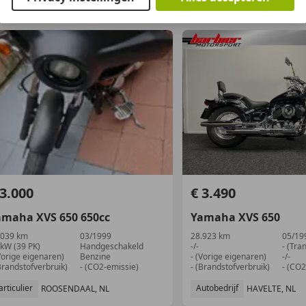
 3.000
€ 3.490
amaha
XVS 650
650cc
Yamaha
XVS 650
.039 km
03/1999
28.923 km
05/19
 kW (39 PK)
Handgeschakeld
-/-
- (Tra
Vorige eigenaren)
Benzine
- (Vorige eigenaren)
-/-
Brandstofverbruik)
- (CO2-emissie)
- (Brandstofverbruik)
- (CO2
articulier
Autobedrijf
ROOSENDAAL, NL
HAVELTE, NL