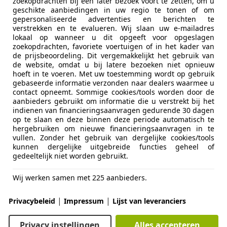
zoekopdrachten bij een later bezoek voort te zetten, om u
Motorverzekering
geschikte aanbiedingen in uw regio te tonen of om
gepersonaliseerde advertenties en berichten te
Bereken je premie
verstrekken en te evalueren. Wij slaan uw e-mailadres
lokaal op wanneer u dit opgeeft voor opgeslagen
Kenteken
zoekopdrachten, favoriete voertuigen of in het kader van
de prijsbeoordeling. Dit vergemakkelijkt het gebruik van
Bereken
de website, omdat u bij latere bezoeken niet opnieuw
nu
hoeft in te voeren. Met uw toestemming wordt op gebruik
gebaseerde informatie verzonden naar dealers waarmee u
contact opneemt. Sommige cookies/tools worden door de
aanbieders gebruikt om informatie die u verstrekt bij het
indienen van financieringsaanvragen gedurende 30 dagen
op te slaan en deze binnen deze periode automatisch te
Something went wrong
hergebruiken om nieuwe financieringsaanvragen in te
vullen. Zonder het gebruik van dergelijke cookies/tools
kunnen dergelijke uitgebreide functies geheel of
We're sorry, but something unexpected happened.
gedeeltelijk niet worden gebruikt.
Please try again or refresh the page.
Wij werken samen met 225 aanbieders.
Try Again
|
|
Privacybeleid
Impressum
Lijst van leveranciers
Privacy instellingen
Alles accepteren