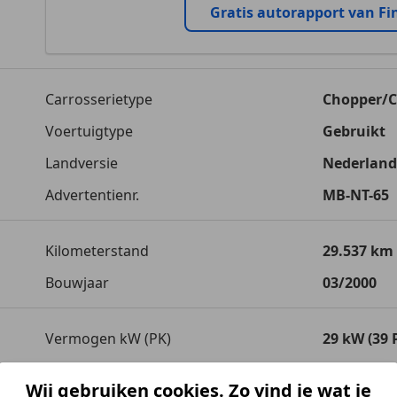
Gratis autorapport van Fi
Carrosserietype
Chopper/C
Voertuigtype
Gebruikt
Landversie
Nederland
Advertentienr.
MB-NT-65
Kilometerstand
29.537 km
Bouwjaar
03/2000
Vermogen kW (PK)
29 kW (39 
Transmissie
Handgesc
Wij gebruiken cookies. Zo vind je wat je