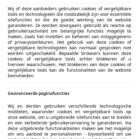
Aad van der Burg BV
Wij of deze aanbieders gebruiken cookies of vergelijkbare
Jupiter 2
meer
tools en technologieën die noodzakelijk zijn voor essentiële
2685LR Poeldijk
sitefuncties en die de goede werking van de website
0174213041
garanderen. Ze worden doorgaans gebruikt als reactie op
gebruikersactiviteit om belangrijke functies mogelijk te
info@aadvanderburgbv.nl
maken, zoals het instellen en beheren van inloggegevens
of privacyvoorkeuren. Het gebruik van deze cookies of
www.aadvanderburgbv.nl
vergelijkbare technologieën kan normaal gesproken niet
worden uitgeschakeld. Bepaalde browsers kunnen deze
cookies of vergelijkbare tools echter blokkeren of u
hierover waarschuwen. Het blokkeren van deze cookies of
vergelijkbare tools kan de functionaliteit van de website
beïnvloeden.
Geavanceerde paginafuncties
Wij en derden gebruiken verschillende technologische
middelen, waaronder cookies en vergelijkbare tools op
onze website, om u uitgebreide sitefuncties aan te bieden
en een verbeterde gebruikerservaring te garanderen. Via
deze uitgebreide functionaliteiten maken we het mogelijk
om ons aanbod te personaliseren - bijvoorbeeld om uw