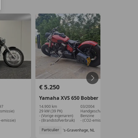
€ 5.250
€ 
Yamaha
XVS 650
Bobber
Ya
97
14.900 km
03/2004
61.
nsmissie)
29 kW (39 PK)
Handgeschakeld
29 k
- (Vorige eigenaren)
Benzine
1 vo
-emissie)
- (Brandstofverbruik)
- (CO2-emissie)
- (B
Particulier
Par
's-Gravenhage, NL