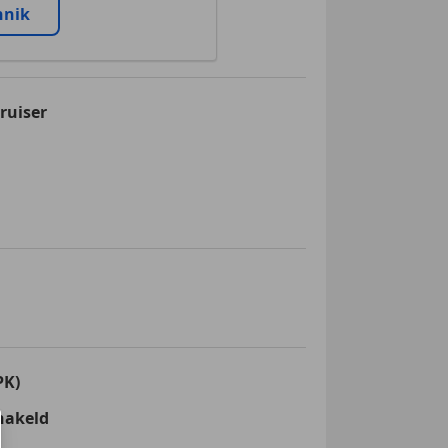
nnik
ruiser
PK)
hakeld