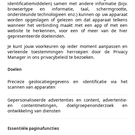
identificatiemiddelen) samen met andere informatie (bijv.
browsertype en informatie, taal, schermgrootte,
Brandstof
Benzine
ondersteunde technologieën enz.) kunnen op uw apparaat
worden opgeslagen of gelezen om dat apparaat telkens
wanneer het verbinding maakt met een app of met een
website te herkennen, voor een of meer van de hier
Kleur
Wit
gepresenteerde doeleinden.
Oorspronkelijke kleur
Wit metal
Je kunt jouw voorkeuren op ieder moment aanpassen en
verleende toestemmingen herroepen door de Privacy
Soort lak
Metallic
Manager in ons privacybeleid te bezoeken.
Doelen
Yamaha XVS 650 Drag Star Keurig netjes , goed op
onderhouden
Precieze geolocatiegegevens en identificatie via het
scannen van apparaten
Wij zijn 2e Paasdag geopend van 10:00 tot 15:00. U 
Gepersonaliseerde advertenties en content, advertentie-
en contentmetingen, doelgroepenonderzoek en
Verkoop in opdracht
ontwikkeling van diensten
Essentiële paginafuncties