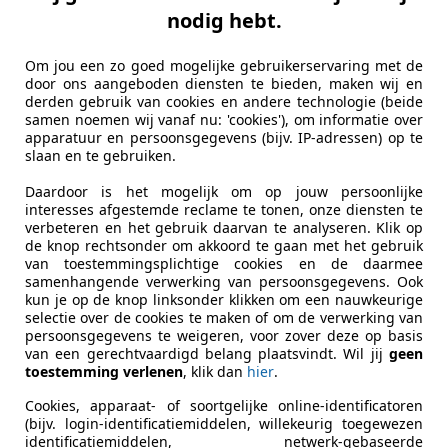
Cilinderinhoud
649 cm³
nodig hebt.
Cilinders
2
Om jou een zo goed mogelijke gebruikerservaring met de
Leeggewicht
0,22 kg
door ons aangeboden diensten te bieden, maken wij en
derden gebruik van cookies en andere technologie (beide
samen noemen wij vanaf nu: 'cookies'), om informatie over
apparatuur en persoonsgegevens (bijv. IP-adressen) op te
slaan en te gebruiken.
Daardoor is het mogelijk om op jouw persoonlijke
interesses afgestemde reclame te tonen, onze diensten te
verbeteren en het gebruik daarvan te analyseren. Klik op
de knop rechtsonder om akkoord te gaan met het gebruik
van toestemmingsplichtige cookies en de daarmee
samenhangende verwerking van persoonsgegevens. Ook
kun je op de knop linksonder klikken om een nauwkeurige
selectie over de cookies te maken of om de verwerking van
persoonsgegevens te weigeren, voor zover deze op basis
van een gerechtvaardigd belang plaatsvindt. Wil jij
geen
toestemming verlenen
, klik dan
hier
.
Cookies, apparaat- of soortgelijke online-identificatoren
(bijv. login-identificatiemiddelen, willekeurig toegewezen
identificatiemiddelen, netwerk-gebaseerde