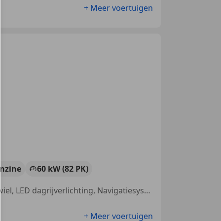
+ Meer voertuigen
nzine
60 kW (82 PK)
Met onderhoudshistorie, Parkeerhulp achter, Multifunctioneel stuurwiel, LED dagrijverlichting, Navigatiesysteem, Dakrails, Automatische klimaatregeling, Radio
+ Meer voertuigen