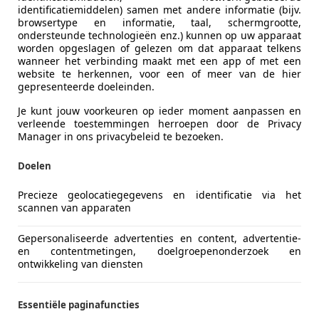
 EG SCHARNEGOUTUM
identificatiemiddelen) samen met andere informatie (bijv.
browsertype en informatie, taal, schermgrootte,
ondersteunde technologieën enz.) kunnen op uw apparaat
worden opgeslagen of gelezen om dat apparaat telkens
wanneer het verbinding maakt met een app of met een
website te herkennen, voor een of meer van de hier
gepresenteerde doeleinden.
Je kunt jouw voorkeuren op ieder moment aanpassen en
verleende toestemmingen herroepen door de Privacy
Manager in ons privacybeleid te bezoeken.
Doelen
Precieze geolocatiegegevens en identificatie via het
scannen van apparaten
Gepersonaliseerde advertenties en content, advertentie-
 C4 Cactus
en contentmetingen, doelgroepenonderzoek en
ontwikkeling van diensten
Tech Shine GARANTIE/PARELMOER/CRUISE/CLIMA
€ 10.850
Essentiële paginafuncties