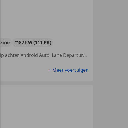
zine
82 kW (111 PK)
Garantie, Parkeerhulp met camera, Alarm, Getinte ramen, Parkeerhulp achter, Android Auto, Lane Departure Warning Systeem, LED verlichting
+ Meer voertuigen