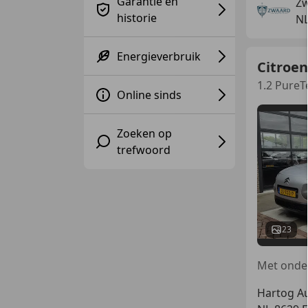
Garantie en
Zw
historie
NL
Energieverbruik
Citroen
1.2 PureT
Online sinds
Zoeken op
trefwoord
23
Hartog Au