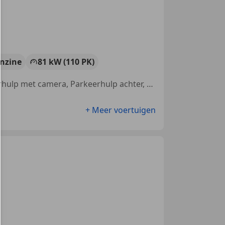
nzine
81 kW (110 PK)
Garantie, Met onderhoudshistorie, Panorama dak, Trekhaak, Parkeerhulp met camera, Parkeerhulp achter, Alarm, Getinte ramen
+ Meer voertuigen