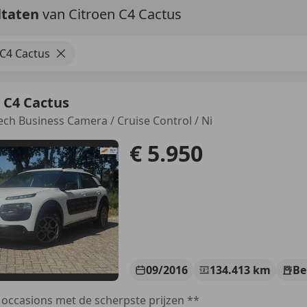
ltaten
van Citroen C4 Cactus
 C4 Cactus
 C4 Cactus
ech Business Camera / Cruise Control / Ni
€ 5.950
09/2016
134.413 km
Be
 occasions met de scherpste prijzen **