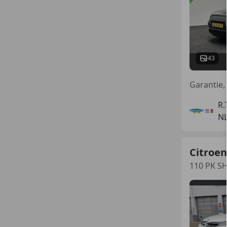
43
R.
NL
Citroen
110 PK S