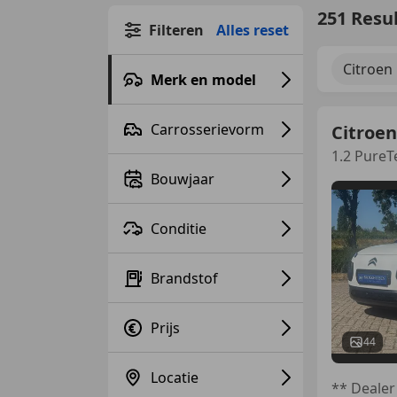
251 Resu
Filteren
Alles reset
Citroen
Merk en model
Carrosserievorm
Citroen
1.2 PureT
Bouwjaar
Conditie
Brandstof
Prijs
44
Locatie
** Dealer