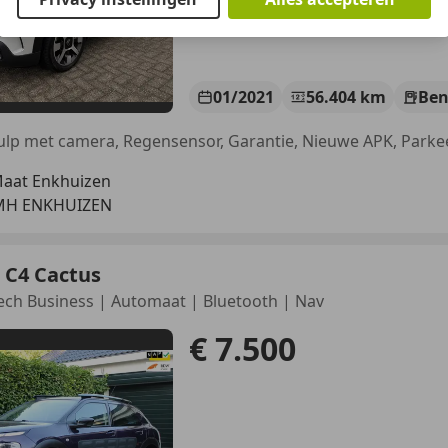
01/2021
56.404 km
Ben
Maat Enkhuizen
 MH ENKHUIZEN
 C4 Cactus
ech Business | Automaat | Bluetooth | Nav
€ 7.500