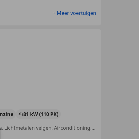
+ Meer voertuigen
nzine
81 kW (110 PK)
Met onderhoudshistorie, Airbag bestuurder, Parkeerhulp met camera, Lichtmetalen velgen, Airconditioning, Parkeerhulp achter, LED verlichting, Bluetooth