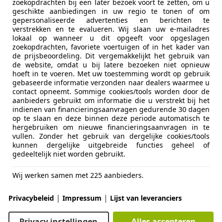
zoekopdrachten bij een later bezoek voort te zetten, om u
geschikte aanbiedingen in uw regio te tonen of om
gepersonaliseerde advertenties en berichten te
verstrekken en te evalueren. Wij slaan uw e-mailadres
lokaal op wanneer u dit opgeeft voor opgeslagen
zoekopdrachten, favoriete voertuigen of in het kader van
de prijsbeoordeling. Dit vergemakkelijkt het gebruik van
04/2015
186.288 km
Be
de website, omdat u bij latere bezoeken niet opnieuw
hoeft in te voeren. Met uw toestemming wordt op gebruik
gebaseerde informatie verzonden naar dealers waarmee u
contact opneemt. Sommige cookies/tools worden door de
aanbieders gebruikt om informatie die u verstrekt bij het
T.O. Autoservice Stadskanaal
indienen van financieringsaanvragen gedurende 30 dagen
-9502 EZ STADSKANAAL
op te slaan en deze binnen deze periode automatisch te
hergebruiken om nieuwe financieringsaanvragen in te
vullen. Zonder het gebruik van dergelijke cookies/tools
kunnen dergelijke uitgebreide functies geheel of
 C4 Cactus
gedeeltelijk niet worden gebruikt.
HINE 12 MND BOVAG RIJKLAAR
Wij werken samen met 225 aanbieders.
€ 14.490
|
|
Privacybeleid
Impressum
Lijst van leveranciers
Privacy instellingen
Alles accepteren