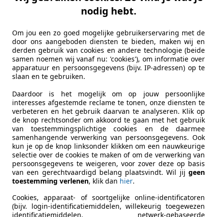
aard Auto's
nodig hebt.
-5015 BA TILBURG
Om jou een zo goed mogelijke gebruikerservaring met de
door ons aangeboden diensten te bieden, maken wij en
 C4 Cactus
derden gebruik van cookies en andere technologie (beide
samen noemen wij vanaf nu: 'cookies'), om informatie over
ech Business
apparatuur en persoonsgegevens (bijv. IP-adressen) op te
slaan en te gebruiken.
€ 5.975
Daardoor is het mogelijk om op jouw persoonlijke
interesses afgestemde reclame te tonen, onze diensten te
verbeteren en het gebruik daarvan te analyseren. Klik op
de knop rechtsonder om akkoord te gaan met het gebruik
van toestemmingsplichtige cookies en de daarmee
samenhangende verwerking van persoonsgegevens. Ook
kun je op de knop linksonder klikken om een nauwkeurige
selectie over de cookies te maken of om de verwerking van
persoonsgegevens te weigeren, voor zover deze op basis
06/2016
155.427 km
Be
van een gerechtvaardigd belang plaatsvindt. Wil jij
geen
toestemming verlenen
, klik dan
hier
.
Cookies, apparaat- of soortgelijke online-identificatoren
tomotive B.V.
(bijv. login-identificatiemiddelen, willekeurig toegewezen
identificatiemiddelen, netwerk-gebaseerde