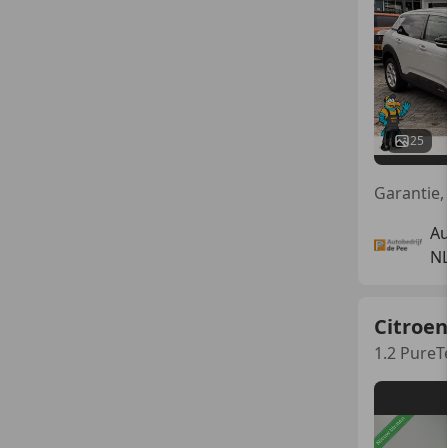
25
Au
NL
Citroen
1.2 Pure