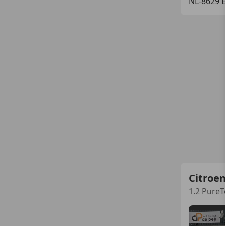
NL-8629
Citroen
1.2 Pure