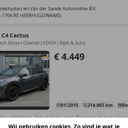
oekhuisen en Van der Sande Automotive B.V.
L-1704 RE HEERHUGOWAARD
 C4 Cactus
ech Shine l Cliamte l VDOH l Rijdt & Scha
€ 4.449
01/2015
214.865 km
Be
Wij gebruiken cookies. Zo vind je wat je