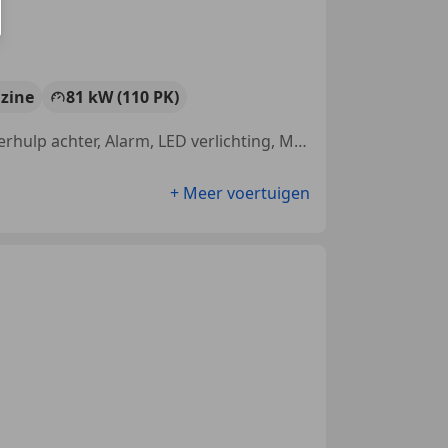
zine
81 kW (110 PK)
Parkeerhulp met camera, Regensensor, Garantie, Nieuwe APK, Parkeerhulp achter, Alarm, LED verlichting, Mistlampen
+ Meer voertuigen