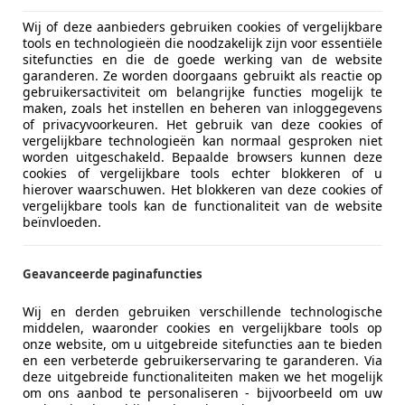
Wij of deze aanbieders gebruiken cookies of vergelijkbare
tools en technologieën die noodzakelijk zijn voor essentiële
sitefuncties en die de goede werking van de website
garanderen. Ze worden doorgaans gebruikt als reactie op
gebruikersactiviteit om belangrijke functies mogelijk te
maken, zoals het instellen en beheren van inloggegevens
of privacyvoorkeuren. Het gebruik van deze cookies of
03/2019
66.328 km
Ben
vergelijkbare technologieën kan normaal gesproken niet
worden uitgeschakeld. Bepaalde browsers kunnen deze
cookies of vergelijkbare tools echter blokkeren of u
hierover waarschuwen. Het blokkeren van deze cookies of
vergelijkbare tools kan de functionaliteit van de website
tobedrijf de Pee
beïnvloeden.
-2921 LN KRIMPEN A/D IJSSEL
Geavanceerde paginafuncties
 C4 Cactus
Wij en derden gebruiken verschillende technologische
Tech Shine PANO NAVI TREKHAAK CRUISE.
middelen, waaronder cookies en vergelijkbare tools op
onze website, om u uitgebreide sitefuncties aan te bieden
€ 6.250
en een verbeterde gebruikerservaring te garanderen. Via
deze uitgebreide functionaliteiten maken we het mogelijk
om ons aanbod te personaliseren - bijvoorbeeld om uw