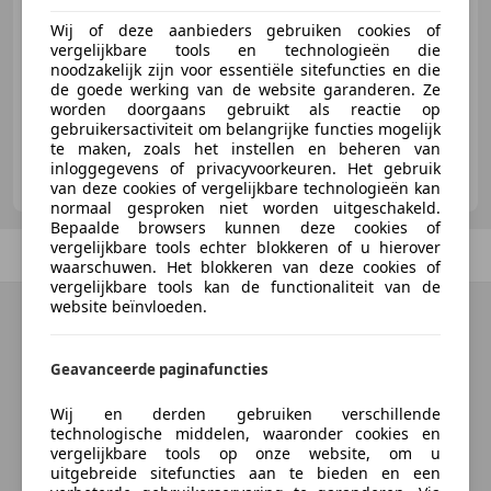
Wij of deze aanbieders gebruiken cookies of
vergelijkbare tools en technologieën die
05/1992
82.668 km
Benzine
187 kW (254 PK)
noodzakelijk zijn voor essentiële sitefuncties en die
de goede werking van de website garanderen. Ze
worden doorgaans gebruikt als reactie op
gebruikersactiviteit om belangrijke functies mogelijk
te maken, zoals het instellen en beheren van
Exco Auto B.V.
inloggegevens of privacyvoorkeuren. Het gebruik
NL-5503 LR VELDHOVEN
van deze cookies of vergelijkbare technologieën kan
normaal gesproken niet worden uitgeschakeld.
Bepaalde browsers kunnen deze cookies of
vergelijkbare tools echter blokkeren of u hierover
Vorige
1
/
1
Volgende
waarschuwen. Het blokkeren van deze cookies of
vergelijkbare tools kan de functionaliteit van de
website beïnvloeden.
Geavanceerde paginafuncties
Wij en derden gebruiken verschillende
technologische middelen, waaronder cookies en
vergelijkbare tools op onze website, om u
uitgebreide sitefuncties aan te bieden en een