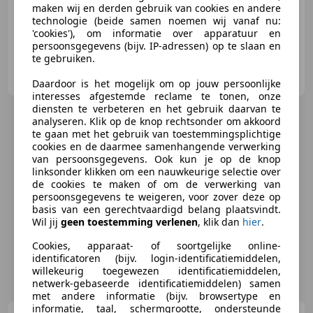
maken wij en derden gebruik van cookies en andere
technologie (beide samen noemen wij vanaf nu:
'cookies'), om informatie over apparatuur en
persoonsgegevens (bijv. IP-adressen) op te slaan en
te gebruiken.
Terlouw Jaguar - Land Rover
NL-6678 PH OOSTERHOUT (GLD)
Daardoor is het mogelijk om op jouw persoonlijke
interesses afgestemde reclame te tonen, onze
diensten te verbeteren en het gebruik daarvan te
analyseren. Klik op de knop rechtsonder om akkoord
te gaan met het gebruik van toestemmingsplichtige
cookies en de daarmee samenhangende verwerking
van persoonsgegevens. Ook kun je op de knop
linksonder klikken om een nauwkeurige selectie over
de cookies te maken of om de verwerking van
persoonsgegevens te weigeren, voor zover deze op
basis van een gerechtvaardigd belang plaatsvindt.
Wil jij
geen toestemming verlenen
, klik dan
hier
.
Cookies, apparaat- of soortgelijke online-
identificatoren (bijv. login-identificatiemiddelen,
willekeurig toegewezen identificatiemiddelen,
netwerk-gebaseerde identificatiemiddelen) samen
met andere informatie (bijv. browsertype en
informatie, taal, schermgrootte, ondersteunde