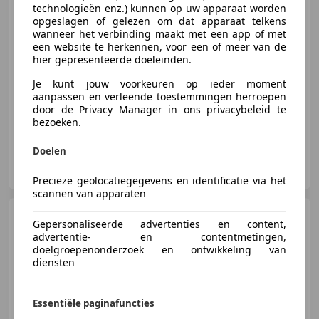
Daimler Double Six
technologieën enz.) kunnen op uw apparaat worden
Double
opgeslagen of gelezen om dat apparaat telkens
Six**BRG/Magnolia**orig.
wanneer het verbinding maakt met een app of met
59`km**1A+
een website te herkennen, voor een of meer van de
hier gepresenteerde doeleinden.
Je kunt jouw voorkeuren op ieder moment
€ 42.900
aanpassen en verleende toestemmingen herroepen
door de Privacy Manager in ons privacybeleid te
07/1992
59.887 km
Benzine
195 kW (265 PK)
bezoeken.
Doelen
KH Handelsagentur
DE-81669 München
Precieze geolocatiegegevens en identificatie via het
scannen van apparaten
Daimler Double Six
5.3
Gepersonaliseerde advertenties en content,
V12
advertentie- en contentmetingen,
doelgroepenonderzoek en ontwikkeling van
diensten
€ 34.500
Essentiële paginafuncties