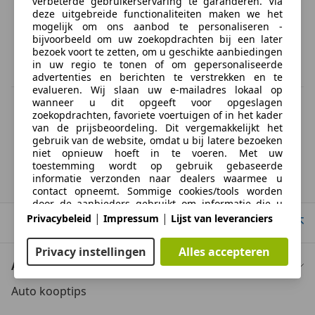
verbeterde gebruikerservaring te garanderen. Via
deze uitgebreide functionaliteiten maken we het
mogelijk om ons aanbod te personaliseren -
bijvoorbeeld om uw zoekopdrachten bij een later
bezoek voort te zetten, om u geschikte aanbiedingen
in uw regio te tonen of om gepersonaliseerde
advertenties en berichten te verstrekken en te
evalueren. Wij slaan uw e-mailadres lokaal op
wanneer u dit opgeeft voor opgeslagen
BTW verrekenbaar
zoekopdrachten, favoriete voertuigen of in het kader
Specificatie van de fabrikant voor nieuwe voertuigen. Afhankelijk van de
van de prijsbeoordeling. Dit vergemakkelijkt het
kilometerstand, het rijgedrag, de leeftijd van de batterij en het
gebruik van de website, omdat u bij latere bezoeken
laadgedrag, kan de radius van occasies aanzienlijk variëren.
niet opnieuw hoeft in te voeren. Met uw
toestemming wordt op gebruik gebaseerde
informatie verzonden naar dealers waarmee u
Daimler
Double Six
contact opneemt. Sommige cookies/tools worden
door de aanbieders gebruikt om informatie die u
verstrekt bij het indienen van
|
|
Privacybeleid
Impressum
Lijst van leveranciers
Naar boven
financieringsaanvragen gedurende 30 dagen op te
slaan en deze binnen deze periode automatisch te
Privacy instellingen
Alles accepteren
hergebruiken om nieuwe financieringsaanvragen in
Auto kopen
te vullen. Zonder het gebruik van dergelijke
cookies/tools kunnen dergelijke uitgebreide functies
Auto kooptips
geheel of gedeeltelijk niet worden gebruikt.