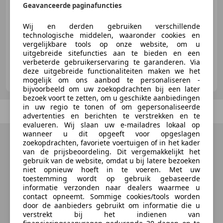
Geavanceerde paginafuncties
05/1999
203.571 km
Benzine
267 kW (363 PK)
Wij en derden gebruiken verschillende
technologische middelen, waaronder cookies en
vergelijkbare tools op onze website, om u
uitgebreide sitefuncties aan te bieden en een
verbeterde gebruikerservaring te garanderen. Via
Autohuis Koole
deze uitgebreide functionaliteiten maken we het
NL-4793 AS FIJNAART
mogelijk om ons aanbod te personaliseren -
bijvoorbeeld om uw zoekopdrachten bij een later
bezoek voort te zetten, om u geschikte aanbiedingen
in uw regio te tonen of om gepersonaliseerde
Vorige
1
/
1
Volgende
advertenties en berichten te verstrekken en te
evalueren. Wij slaan uw e-mailadres lokaal op
wanneer u dit opgeeft voor opgeslagen
zoekopdrachten, favoriete voertuigen of in het kader
van de prijsbeoordeling. Dit vergemakkelijkt het
gebruik van de website, omdat u bij latere bezoeken
niet opnieuw hoeft in te voeren. Met uw
toestemming wordt op gebruik gebaseerde
informatie verzonden naar dealers waarmee u
contact opneemt. Sommige cookies/tools worden
door de aanbieders gebruikt om informatie die u
verstrekt bij het indienen van