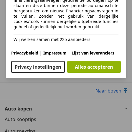
financieringsaanvragen gedurende 30 dagen op te
slaan en deze binnen deze periode automatisch te
hergebruiken om nieuwe financieringsaanvragen in
te vullen. Zonder het gebruik van dergelijke
cookies/tools kunnen dergelijke uitgebreide functies
geheel of gedeeltelijk niet worden gebruikt.
Wij werken samen met 225 aanbieders.
BTW verrekenbaar
Specificatie van de fabrikant voor nieuwe voertuigen. Afhankelijk van de
kilometerstand, het rijgedrag, de leeftijd van de batterij en het
|
|
Privacybeleid
Impressum
Lijst van leveranciers
laadgedrag, kan de radius van occasies aanzienlijk variëren.
Privacy instellingen
Alles accepteren
Daimler
Super V8
Naar boven
Auto kopen
Auto kooptips
Auto zoektips