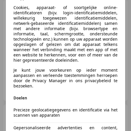
Daimler Super V8
8 4.2
Cookies, apparaat- of soortgelijke online-
Supercharged LWB
identificatoren (bijv. login-identificatiemiddelen,
willekeurig toegewezen identificatiemiddelen,
netwerk-gebaseerde identificatiemiddelen) samen
met andere informatie (bijv. browsertype en
informatie, taal, schermgrootte, ondersteunde
€ 49.950
technologieën enz.) kunnen op uw apparaat worden
opgeslagen of gelezen om dat apparaat telkens
wanneer het verbinding maakt met een app of met
een website te herkennen, voor een of meer van de
hier gepresenteerde doeleinden.
04/2006
61.967 km
Benzine
291 kW (396 PK)
Je kunt jouw voorkeuren op ieder moment
aanpassen en verleende toestemmingen herroepen
door de Privacy Manager in ons privacybeleid te
bezoeken.
HooG Selections B.V.
NL-2222 AH KATWIJK ZH
Doelen
Precieze geolocatiegegevens en identificatie via het
Daimler Super V8
4.0 LWB
scannen van apparaten
Gepersonaliseerde advertenties en content,