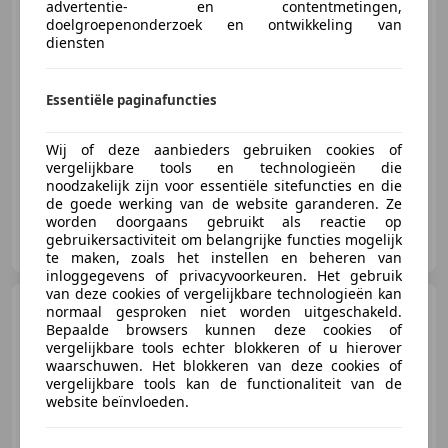
advertentie- en contentmetingen,
doelgroepenonderzoek en ontwikkeling van
diensten
€ 19.945
Essentiële paginafuncties
02/1999
190.990 km
Benzine
268 kW (364 PK)
Wij of deze aanbieders gebruiken cookies of
vergelijkbare tools en technologieën die
noodzakelijk zijn voor essentiële sitefuncties en die
de goede werking van de website garanderen. Ze
worden doorgaans gebruikt als reactie op
British Car Centre Hartendorp
gebruikersactiviteit om belangrijke functies mogelijk
NL-3741 LN BAARN
te maken, zoals het instellen en beheren van
inloggegevens of privacyvoorkeuren. Het gebruik
van deze cookies of vergelijkbare technologieën kan
Daimler Super V8
4.0 SWB
normaal gesproken niet worden uitgeschakeld.
1/76
Bepaalde browsers kunnen deze cookies of
vergelijkbare tools echter blokkeren of u hierover
waarschuwen. Het blokkeren van deze cookies of
vergelijkbare tools kan de functionaliteit van de
website beïnvloeden.
€ 24.980