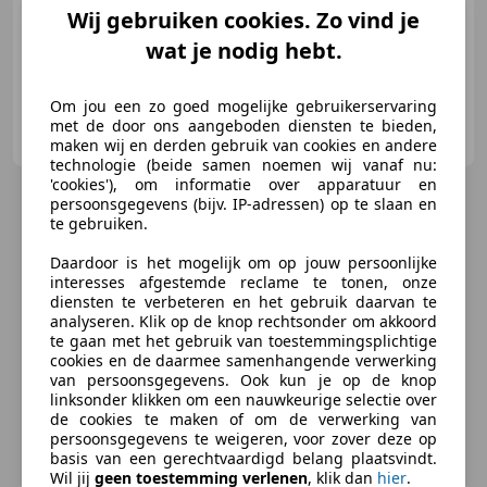
Wij gebruiken cookies. Zo vind je
01/1998
220.095 km
Benzine
268 kW (364 PK)
wat je nodig hebt.
Om jou een zo goed mogelijke gebruikerservaring
Autobedrijf Hazet Ochten B.V.
met de door ons aangeboden diensten te bieden,
NL-4051 CA OCHTEN
maken wij en derden gebruik van cookies en andere
technologie (beide samen noemen wij vanaf nu:
'cookies'), om informatie over apparatuur en
persoonsgegevens (bijv. IP-adressen) op te slaan en
te gebruiken.
Daardoor is het mogelijk om op jouw persoonlijke
interesses afgestemde reclame te tonen, onze
diensten te verbeteren en het gebruik daarvan te
analyseren. Klik op de knop rechtsonder om akkoord
te gaan met het gebruik van toestemmingsplichtige
cookies en de daarmee samenhangende verwerking
van persoonsgegevens. Ook kun je op de knop
linksonder klikken om een nauwkeurige selectie over
de cookies te maken of om de verwerking van
persoonsgegevens te weigeren, voor zover deze op
basis van een gerechtvaardigd belang plaatsvindt.
Wil jij
geen toestemming verlenen
, klik dan
hier
.