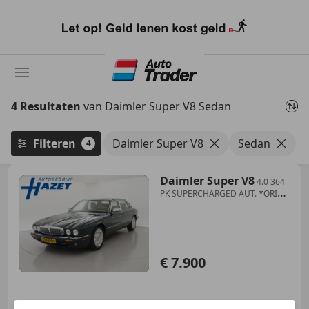
Ga
naar
hoofdinhoud
4 Resultaten
van Daimler Super V8 Sedan
Filteren
Daimler Super V8
Sedan
4
Daimler Super V8
4.0 364
PK SUPERCHARGED AUT. *ORIG.
NL* + SCHUIFDA
€ 7.900