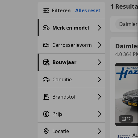
1 Result
Filteren
Alles reset
Daimler
Merk en model
Carrosserievorm
Daimle
4.0 364 
Bouwjaar
Conditie
Brandstof
Prijs
27
Locatie
Au