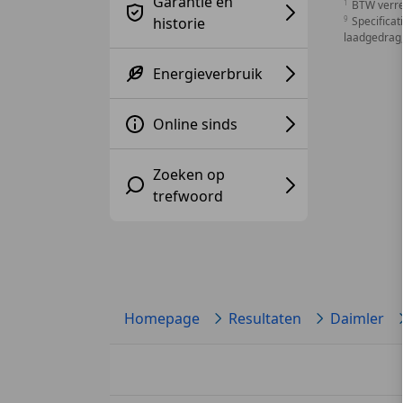
Garantie en
BTW verr
historie
Specificat
laadgedrag,
Energieverbruik
Online sinds
Zoeken op
trefwoord
Homepage
Resultaten
Daimler