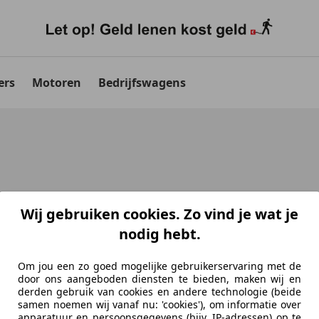
ers
Motoren
Bedrijfswagens
Wij gebruiken cookies. Zo vind je wat je
nodig hebt.
Om jou een zo goed mogelijke gebruikerservaring met de
door ons aangeboden diensten te bieden, maken wij en
derden gebruik van cookies en andere technologie (beide
samen noemen wij vanaf nu: 'cookies'), om informatie over
apparatuur en persoonsgegevens (bijv. IP-adressen) op te