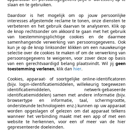
slaan en te gebruiken.
aten
van Daimler Super V8 1998
Daardoor is het mogelijk om op jouw persoonlijke
interesses afgestemde reclame te tonen, onze diensten te
 Super V8
Bouwjaar van 1998
Bouwjaar tot 199
verbeteren en het gebruik daarvan te analyseren. Klik op
de knop rechtsonder om akkoord te gaan met het gebruik
van toestemmingsplichtige cookies en de daarmee
samenhangende verwerking van persoonsgegevens. Ook
r Super V8
kun je op de knop linksonder klikken om een nauwkeurige
PK SUPERCHARGED AUT. *ORIG. NL* + SCHUIFDA
selectie over de cookies te maken of om de verwerking van
persoonsgegevens te weigeren, voor zover deze op basis
€ 7.900
van een gerechtvaardigd belang plaatsvindt. Wil jij
geen
toestemming verlenen
, klik dan
hier
.
Cookies, apparaat- of soortgelijke online-identificatoren
(bijv. login-identificatiemiddelen, willekeurig toegewezen
identificatiemiddelen, netwerk-gebaseerde
identificatiemiddelen) samen met andere informatie (bijv.
browsertype en informatie, taal, schermgrootte,
ondersteunde technologieën enz.) kunnen op uw apparaat
worden opgeslagen of gelezen om dat apparaat telkens
wanneer het verbinding maakt met een app of met een
01/1998
220.095 km
Be
website te herkennen, voor een of meer van de hier
gepresenteerde doeleinden.
tobedrijf Hazet Ochten B.V.