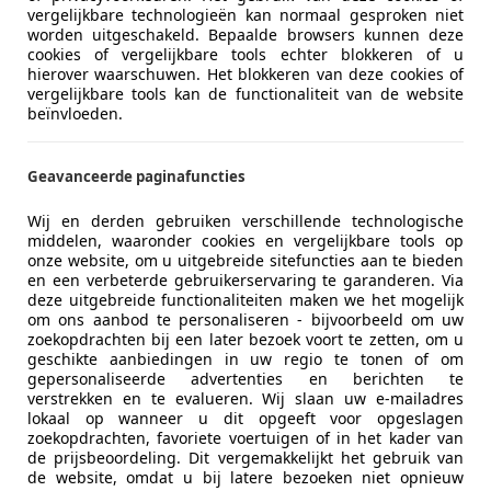
ekenbaar
vergelijkbare technologieën kan normaal gesproken niet
ie van de fabrikant voor nieuwe voertuigen. Afhankelijk van de kilometerstand, het 
worden uitgeschakeld. Bepaalde browsers kunnen deze
 kan de radius van occasies aanzienlijk variëren.
cookies of vergelijkbare tools echter blokkeren of u
hierover waarschuwen. Het blokkeren van deze cookies of
vergelijkbare tools kan de functionaliteit van de website
beïnvloeden.
Geavanceerde paginafuncties
Wij en derden gebruiken verschillende technologische
middelen, waaronder cookies en vergelijkbare tools op
onze website, om u uitgebreide sitefuncties aan te bieden
en een verbeterde gebruikerservaring te garanderen. Via
deze uitgebreide functionaliteiten maken we het mogelijk
om ons aanbod te personaliseren - bijvoorbeeld om uw
zoekopdrachten bij een later bezoek voort te zetten, om u
geschikte aanbiedingen in uw regio te tonen of om
gepersonaliseerde advertenties en berichten te
Super V8
1998
verstrekken en te evalueren. Wij slaan uw e-mailadres
lokaal op wanneer u dit opgeeft voor opgeslagen
zoekopdrachten, favoriete voertuigen of in het kader van
de prijsbeoordeling. Dit vergemakkelijkt het gebruik van
de website, omdat u bij latere bezoeken niet opnieuw