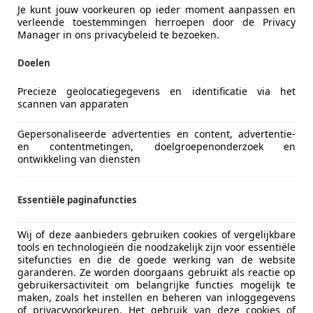
L-4051 CA OCHTEN
Je kunt jouw voorkeuren op ieder moment aanpassen en
verleende toestemmingen herroepen door de Privacy
Manager in ons privacybeleid te bezoeken.
Vorige
1
Volgen
Doelen
Precieze geolocatiegegevens en identificatie via het
scannen van apparaten
Gepersonaliseerde advertenties en content, advertentie-
en contentmetingen, doelgroepenonderzoek en
ontwikkeling van diensten
Essentiële paginafuncties
Wij of deze aanbieders gebruiken cookies of vergelijkbare
tools en technologieën die noodzakelijk zijn voor essentiële
sitefuncties en die de goede werking van de website
garanderen. Ze worden doorgaans gebruikt als reactie op
gebruikersactiviteit om belangrijke functies mogelijk te
maken, zoals het instellen en beheren van inloggegevens
of privacyvoorkeuren. Het gebruik van deze cookies of