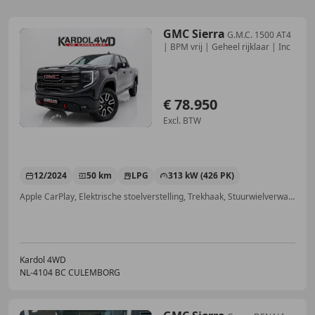
GMC Sierra
G.M.C. 1500 AT4
| BPM vrij | Geheel rijklaar | Inc
€ 78.950
Excl. BTW
12/2024
50 km
LPG
313 kW (426 PK)
Apple CarPlay, Elektrische stoelverstelling, Trekhaak, Stuurwielverwarming, Airconditioning, Garantie, Automatische klimaatregeling, Verwarming zetels achter
Kardol 4WD
NL-4104 BC CULEMBORG