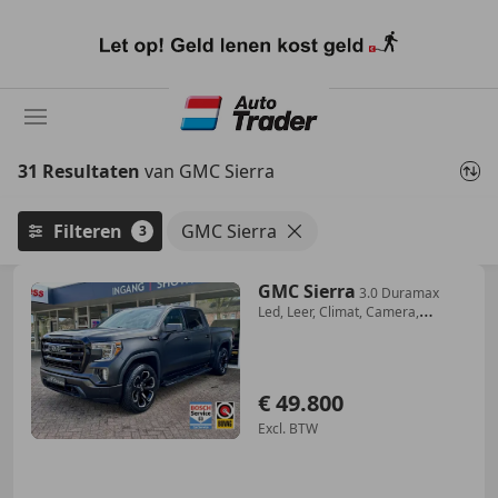
Ga
naar
hoofdinhoud
31 Resultaten
van GMC Sierra
Filteren
GMC Sierra
3
GMC Sierra
3.0 Duramax
Led, Leer, Climat, Camera,
Trekhaak, L
€ 49.800
Excl. BTW