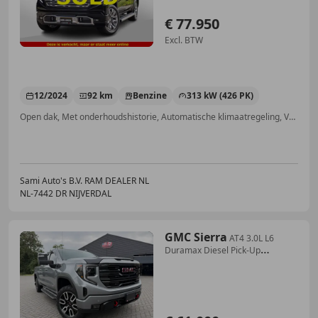
€ 77.950
Excl. BTW
12/2024
92 km
Benzine
313 kW (426 PK)
Open dak, Met onderhoudshistorie, Automatische klimaatregeling, Verwarming zetels achter, Schakelflippers, Stuurwielverwarming, Elektrische stoelverstelling, Android Auto
Sami Auto's B.V. RAM DEALER NL
NL-7442 DR NIJVERDAL
GMC Sierra
AT4 3.0L L6
Duramax Diesel Pick-Up
Bedrijfswagen