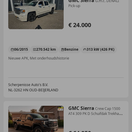
GMC Sierra
G.m.c. DENALI
Pick-up
€ 24.000
06/2015
270.542 km
Benzine
313 kW (426 PK)
Nieuwe APK, Met onderhoudshistorie
Scherpenisse Auto's B.V.
NL-3262 HN OUD-BEIJERLAND
GMC Sierra
Crew Cap 1500
AT4 309 PK D Schuifdak Trekhaak
Keyl