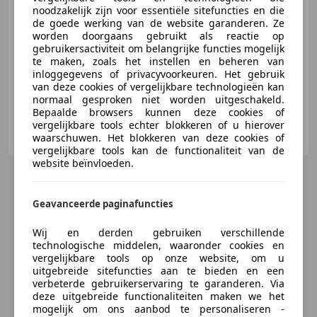
noodzakelijk zijn voor essentiële sitefuncties en die
de goede werking van de website garanderen. Ze
worden doorgaans gebruikt als reactie op
12/2024
53 km
Benzine
313 kW (426 PK)
gebruikersactiviteit om belangrijke functies mogelijk
te maken, zoals het instellen en beheren van
Open dak, Met onderhoudshistorie, Automatische klimaatregeling, Verwarming zetels achter, Schakelflippers, Stuurwielverwarming, Elektrische stoelverstelling, Android Auto
inloggegevens of privacyvoorkeuren. Het gebruik
van deze cookies of vergelijkbare technologieën kan
normaal gesproken niet worden uitgeschakeld.
Bepaalde browsers kunnen deze cookies of
vergelijkbare tools echter blokkeren of u hierover
Sami Auto's B.V. RAM DEALER NL
waarschuwen. Het blokkeren van deze cookies of
NL-7442 DR NIJVERDAL
vergelijkbare tools kan de functionaliteit van de
website beïnvloeden.
Geavanceerde paginafuncties
Wij en derden gebruiken verschillende
technologische middelen, waaronder cookies en
vergelijkbare tools op onze website, om u
uitgebreide sitefuncties aan te bieden en een
verbeterde gebruikerservaring te garanderen. Via
deze uitgebreide functionaliteiten maken we het
mogelijk om ons aanbod te personaliseren -