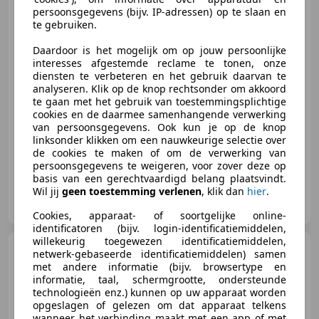
persoonsgegevens (bijv. IP-adressen) op te slaan en
te gebruiken.
€ 78.750
Daardoor is het mogelijk om op jouw persoonlijke
Excl. BTW
interesses afgestemde reclame te tonen, onze
diensten te verbeteren en het gebruik daarvan te
analyseren. Klik op de knop rechtsonder om akkoord
te gaan met het gebruik van toestemmingsplichtige
10/2024
325 km
Benzine
313 kW (426 PK)
cookies en de daarmee samenhangende verwerking
van persoonsgegevens. Ook kun je op de knop
Met onderhoudshistorie
linksonder klikken om een nauwkeurige selectie over
de cookies te maken of om de verwerking van
persoonsgegevens te weigeren, voor zover deze op
basis van een gerechtvaardigd belang plaatsvindt.
Wil jij
geen toestemming verlenen
, klik dan
hier
.
Autobedrijf van Schaik B.V.
NL-8938 AD LEEUWARDEN
Cookies, apparaat- of soortgelijke online-
identificatoren (bijv. login-identificatiemiddelen,
willekeurig toegewezen identificatiemiddelen,
GMC Sierra
DENALI 6.2 V8
netwerk-gebaseerde identificatiemiddelen) samen
426PK Full Option | De Meest
met andere informatie (bijv. browsertype en
Luxe Pi
informatie, taal, schermgrootte, ondersteunde
technologieën enz.) kunnen op uw apparaat worden
opgeslagen of gelezen om dat apparaat telkens
wanneer het verbinding maakt met een app of met