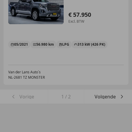
€ 57.950
Excl. BTW
05/2021
56.980 km
LPG
313 kW (426 PK)
Van der Lans Auto`s
NL-2681 TZ MONSTER
Vorige
1
/
2
Volgende