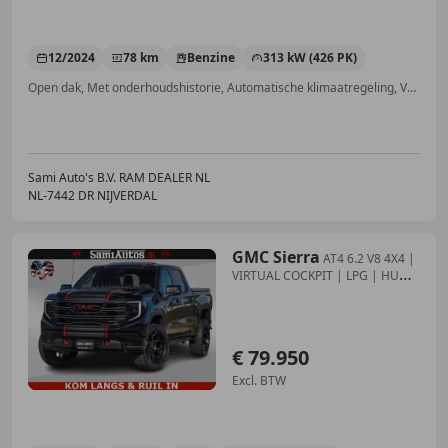
12/2024
78 km
Benzine
313 kW (426 PK)
Open dak, Met onderhoudshistorie, Automatische klimaatregeling, Verwarming zetels achter, Schakelflippers, Stuurwielverwarming, Elektrische stoelverstelling, Android Auto
Sami Auto's B.V. RAM DEALER NL
NL-7442 DR NIJVERDAL
GMC Sierra
AT4 6.2 V8 4X4 |
VIRTUAL COCKPIT | LPG | HUD |
BOM
€ 79.950
Excl. BTW