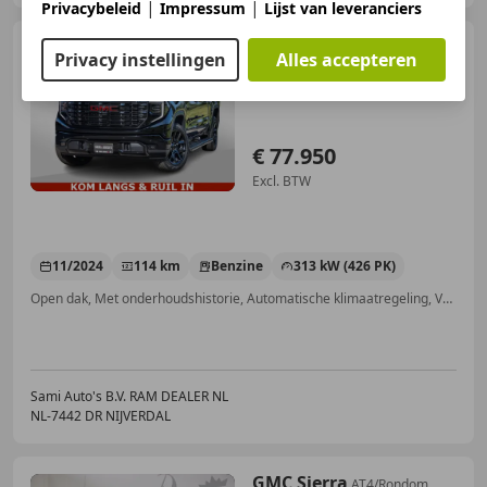
|
|
Privacybeleid
Impressum
Lijst van leveranciers
GMC Sierra
DENALI 6.2 V8
Privacy instellingen
Alles accepteren
426PK Full Option | De Meest
Luxe Pi
€ 77.950
Excl. BTW
11/2024
114 km
Benzine
313 kW (426 PK)
Open dak, Met onderhoudshistorie, Automatische klimaatregeling, Verwarming zetels achter, Schakelflippers, Stuurwielverwarming, Android Auto, Parkeerhulp met camera
Sami Auto's B.V. RAM DEALER NL
NL-7442 DR NIJVERDAL
GMC Sierra
AT4/Rondom