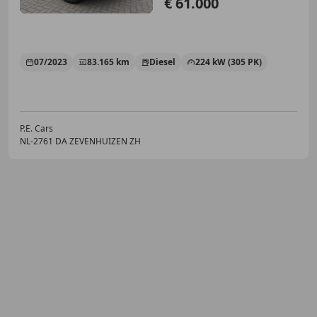
€ 61.000
07/2023
83.165 km
Diesel
224 kW (305 PK)
P.E. Cars
NL-2761 DA ZEVENHUIZEN ZH