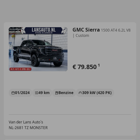
GMC Sierra
1500 AT4 6.2L V8
| Custom
€ 79.850
1
01/2024
49 km
Benzine
309 kW (420 PK)
Van der Lans Auto`s
NL-2681 TZ MONSTER