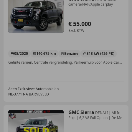
camera/NAP/Apple carplay
€ 55.000
Excl. BTW
05/2020
140.675 km
Benzine
313 kW (426 PK)
Getinte ramen, Centrale vergrendeling, Parkeerhulp voor, Apple CarPlay, Met onderhoudshistorie, Parkeerhulp met camera, Trekhaak, Armsteun
Aeen Exclusieve Automobielen
NL-3771 NA BARNEVELD
GMC Sierra
DENALI | All-In
Prijs | 6,2 V8 Full Option | De Me