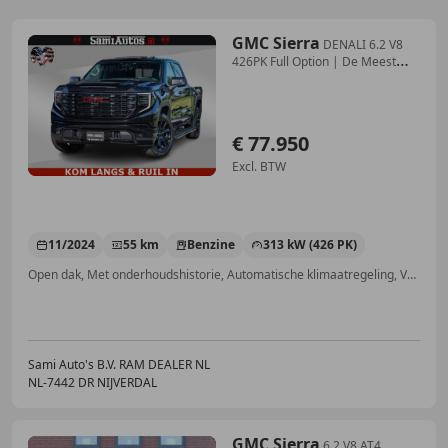
GMC Sierra
DENALI 6.2 V8
426PK Full Option | De Meest
Luxe Pi
€ 77.950
Excl. BTW
11/2024
55 km
Benzine
313 kW (426 PK)
Open dak, Met onderhoudshistorie, Automatische klimaatregeling, Verwarming zetels achter, Schakelflippers, Stuurwielverwarming, Elektrische stoelverstelling, Android Auto
Sami Auto's B.V. RAM DEALER NL
NL-7442 DR NIJVERDAL
GMC Sierra
6.2 V8 AT4