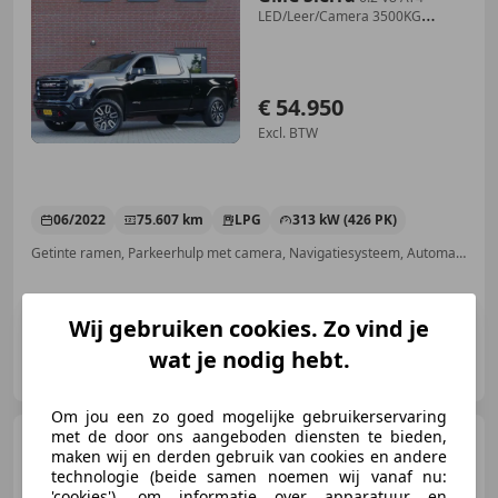
LED/Leer/Camera 3500KG
Trekgewicht
€ 54.950
Excl. BTW
06/2022
75.607 km
LPG
313 kW (426 PK)
Getinte ramen, Parkeerhulp met camera, Navigatiesysteem, Automatische klimaatregeling, Parkeerhulp voor, Stuurwielverwarming, Keyless Entry, Centrale vergrendeling
Wij gebruiken cookies. Zo vind je
Autobedrijf van Leersum
wat je nodig hebt.
NL-4033 BV LIENDEN
Om jou een zo goed mogelijke gebruikerservaring
met de door ons aangeboden diensten te bieden,
GMC Sierra
AT4 6.2 V8 |
maken wij en derden gebruik van cookies en andere
LEDER | MEMORY | BOSE |
technologie (beide samen noemen wij vanaf nu:
TREKHAAK | ST
'cookies'), om informatie over apparatuur en