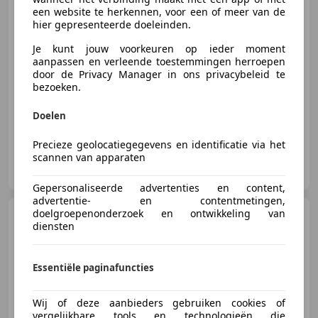
€ 77.950
een website te herkennen, voor een of meer van de
Excl. BTW
hier gepresenteerde doeleinden.
Je kunt jouw voorkeuren op ieder moment
aanpassen en verleende toestemmingen herroepen
door de Privacy Manager in ons privacybeleid te
11/2024
52 km
Benzine
313 kW (426 PK)
bezoeken.
Open dak, Met onderhoudshistorie, Automatische klimaatregeling, Verwarming zetels achter, Schakelflippers, Stuurwielverwarming, Elektrische stoelverstelling, Android Auto
Doelen
Precieze geolocatiegegevens en identificatie via het
scannen van apparaten
Sami Auto's B.V. RAM DEALER NL
NL-7442 DR NIJVERDAL
Gepersonaliseerde advertenties en content,
advertentie- en contentmetingen,
doelgroepenonderzoek en ontwikkeling van
GMC Sierra
DENALI | All-In
diensten
Prijs | 6,2 V8 Full Option | De Me
Essentiële paginafuncties
€ 77.950
Wij of deze aanbieders gebruiken cookies of
Excl. BTW
vergelijkbare tools en technologieën die