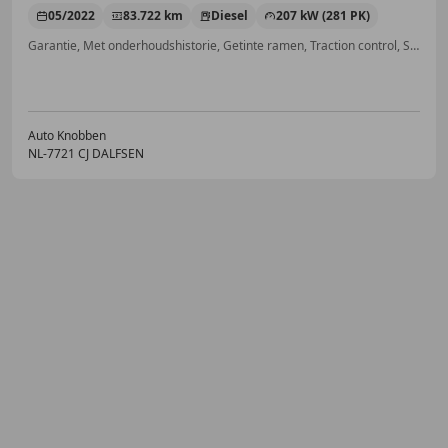
05/2022
83.722 km
Diesel
207 kW (281 PK)
Garantie, Met onderhoudshistorie, Getinte ramen, Traction control, Stoelverwarming, Cruise control
Auto Knobben
NL-7721 CJ DALFSEN