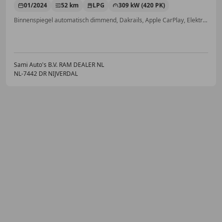
01/2024
52 km
LPG
309 kW (420 PK)
Binnenspiegel automatisch dimmend, Dakrails, Apple CarPlay, Elektrische stoelverstelling, Open dak, ABS, Getinte ramen, Stuurwielverwarming
Sami Auto's B.V. RAM DEALER NL
NL-7442 DR NIJVERDAL