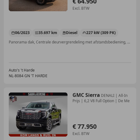
€ 64.950
Excl. BTW
06/2023
35.697 km
Diesel
227 kW (309 PK)
Panorama dak, Centrale deurvergrendeling met afstandsbediening, Getinte ramen, Parkeerhulp met camera, Stoelverwarming, Electronic Stability Program, LED verlichting, Parkeerhulp voor
Auto's 't Harde
NL-8084 GN 'T HARDE
GMC Sierra
DENALI | All-In
Prijs | 6,2 V8 Full Option | De Me
€ 77.950
Excl. BTW