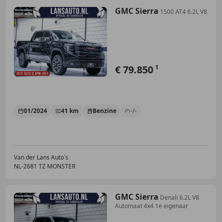
GMC Sierra
1500 AT4 6.2L V8
€ 79.850
1
01/2024
41 km
Benzine
-/-
Van der Lans Auto`s
NL-2681 TZ MONSTER
GMC Sierra
Denali 6.2L V8
Automaat 4x4 1e eigenaar