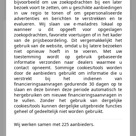
bijvoorbeeld om uw zoekopdrachten bij een later
bezoek voort te zetten, om u geschikte aanbiedingen
in uw regio te tonen of om gepersonaliseerde
advertenties en berichten te verstrekken en te
evalueren. Wij slaan uw e-mailadres lokaal op
GMC Sierra
1500 | AT4 |
wanneer u dit opgeeft voor opgeslagen
6.2L V8 | 360 Camera | Head-up
zoekopdrachten, favoriete voertuigen of in het kader
displ
van de prijsbeoordeling. Dit vergemakkelijkt het
gebruik van de website, omdat u bij latere bezoeken
niet opnieuw hoeft in te voeren. Met uw
toestemming wordt op gebruik gebaseerde
€ 79.950
informatie verzonden naar dealers waarmee u
Excl. BTW
contact opneemt. Sommige cookies/tools worden
door de aanbieders gebruikt om informatie die u
verstrekt bij het indienen van
financieringsaanvragen gedurende 30 dagen op te
12/2024
20 km
Benzine
-/-
slaan en deze binnen deze periode automatisch te
hergebruiken om nieuwe financieringsaanvragen in
** Walk in, Drive out **
te vullen. Zonder het gebruik van dergelijke
cookies/tools kunnen dergelijke uitgebreide functies
geheel of gedeeltelijk niet worden gebruikt.
Wij werken samen met 225 aanbieders.
DUSA Amsterdam
NL-1069 CD AMSTERDAM