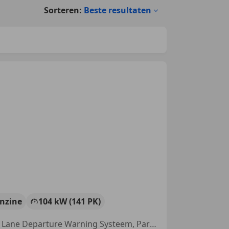
Sorteren:
Beste resultaten
nzine
104 kW (141 PK)
ABS, Open dak, Garantie, Alarm, Panorama dak, Lichtmetalen velgen, Lane Departure Warning Systeem, Parkeerhulp met camera