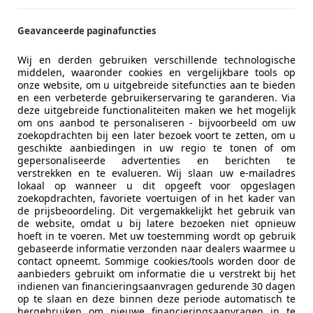
Geavanceerde paginafuncties
Wij en derden gebruiken verschillende technologische
middelen, waaronder cookies en vergelijkbare tools op
onze website, om u uitgebreide sitefuncties aan te bieden
en een verbeterde gebruikerservaring te garanderen. Via
01/2012
218.757 km
Be
deze uitgebreide functionaliteiten maken we het mogelijk
om ons aanbod te personaliseren - bijvoorbeeld om uw
Automotive B.V.
zoekopdrachten bij een later bezoek voort te zetten, om u
geschikte aanbiedingen in uw regio te tonen of om
 BA BUURMALSEN
gepersonaliseerde advertenties en berichten te
verstrekken en te evalueren. Wij slaan uw e-mailadres
lokaal op wanneer u dit opgeeft voor opgeslagen
i VELOSTER
zoekopdrachten, favoriete voertuigen of in het kader van
de prijsbeoordeling. Dit vergemakkelijkt het gebruik van
lue 140pk
de website, omdat u bij latere bezoeken niet opnieuw
hoeft in te voeren. Met uw toestemming wordt op gebruik
€ 11.835
gebaseerde informatie verzonden naar dealers waarmee u
contact opneemt. Sommige cookies/tools worden door de
aanbieders gebruikt om informatie die u verstrekt bij het
indienen van financieringsaanvragen gedurende 30 dagen
op te slaan en deze binnen deze periode automatisch te
hergebruiken om nieuwe financieringsaanvragen in te