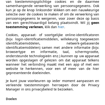
pcarcenter
van toestemmingsplichtige cookies en de daarmee
samenhangende verwerking van persoonsgegevens. Ook
-4264 KM VEEN
kun je op de knop linksonder klikken om een nauwkeurige
selectie over de cookies te maken of om de verwerking van
persoonsgegevens te weigeren, voor zover deze op basis
i VELOSTER
van een gerechtvaardigd belang plaatsvindt. Wil jij
geen
toestemming verlenen
, klik dan
hier
.
i-Catcher | 2E EIGENAAR |3/6 OF 12MND GARA
Cookies, apparaat- of soortgelijke online-identificatoren
€ 6.450
(bijv. login-identificatiemiddelen, willekeurig toegewezen
identificatiemiddelen, netwerk-gebaseerde
identificatiemiddelen) samen met andere informatie (bijv.
browsertype en informatie, taal, schermgrootte,
ondersteunde technologieën enz.) kunnen op uw apparaat
worden opgeslagen of gelezen om dat apparaat telkens
wanneer het verbinding maakt met een app of met een
website te herkennen, voor een of meer van de hier
gepresenteerde doeleinden.
06/2012
196.318 km
Be
Je kunt jouw voorkeuren op ieder moment aanpassen en
verleende toestemmingen herroepen door de Privacy
Manager in ons privacybeleid te bezoeken.
Doelen
 Automakelaar Gelderland