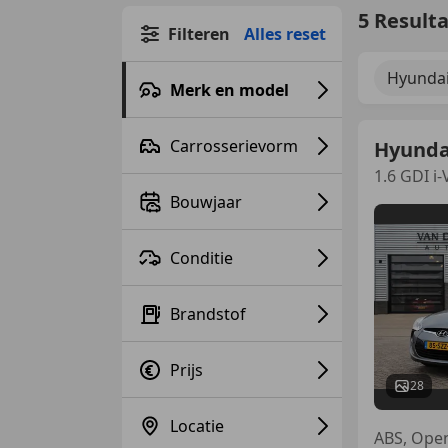
5 Result
Filteren
Alles reset
Hyunda
Merk en model
Carrosserievorm
Hyunda
1.6 GDI i
Bouwjaar
Conditie
Brandstof
Prijs
28
Locatie