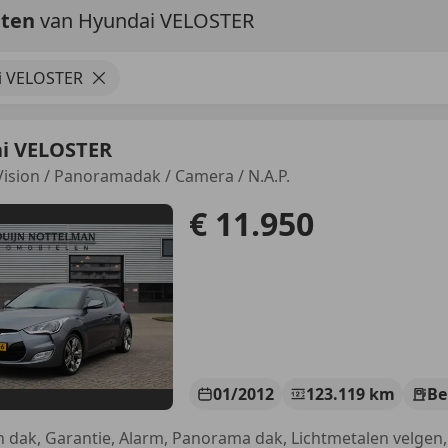
aten
van Hyundai VELOSTER
i VELOSTER
i VELOSTER
-Vision / Panoramadak / Camera / N.A.P.
€ 11.950
01/2012
123.119 km
Be