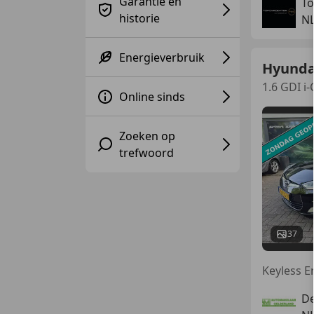
Garantie en
To
historie
NL
Energieverbruik
Hyunda
1.6 GDI 
Online sinds
Zoeken op
trefwoord
37
De