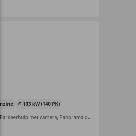
nzine
103 kW (140 PK)
Keyless Entry, Met onderhoudshistorie, Stoelverwarming, Open dak, Parkeerhulp met camera, Panorama dak, Parkeerhulp achter, Lane Departure Warning Systeem