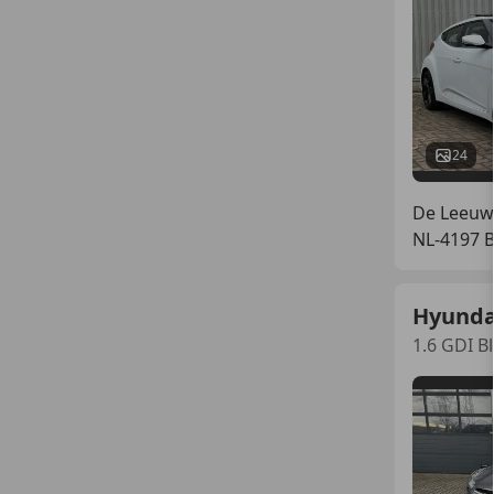
24
De Leeuw 
NL-4197
Hyunda
1.6 GDI B