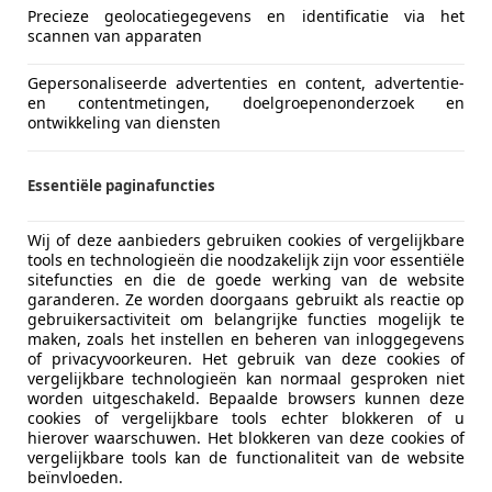
L-3843 WN HARDERWIJK
Precieze geolocatiegegevens en identificatie via het
scannen van apparaten
Gepersonaliseerde advertenties en content, advertentie-
en contentmetingen, doelgroepenonderzoek en
ontwikkeling van diensten
Essentiële paginafuncties
Wij of deze aanbieders gebruiken cookies of vergelijkbare
tools en technologieën die noodzakelijk zijn voor essentiële
sitefuncties en die de goede werking van de website
garanderen. Ze worden doorgaans gebruikt als reactie op
gebruikersactiviteit om belangrijke functies mogelijk te
maken, zoals het instellen en beheren van inloggegevens
of privacyvoorkeuren. Het gebruik van deze cookies of
vergelijkbare technologieën kan normaal gesproken niet
i VELOSTER
worden uitgeschakeld. Bepaalde browsers kunnen deze
-Catcher Keyless Panodak
cookies of vergelijkbare tools echter blokkeren of u
hierover waarschuwen. Het blokkeren van deze cookies of
€ 7.450
vergelijkbare tools kan de functionaliteit van de website
beïnvloeden.