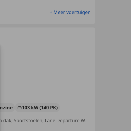
+ Meer voertuigen
nzine
103 kW (140 PK)
Alarm, Panorama dak, Parkeerhulp met camera, Getinte ramen, Open dak, Sportstoelen, Lane Departure Warning Systeem, Lichtmetalen velgen