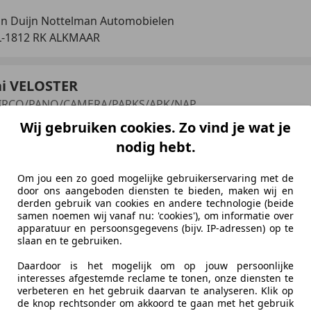
n Duijn Nottelman Automobielen
-1812 RK ALKMAAR
i VELOSTER
AIRCO/PANO/CAMERA/PARKS/APK/NAP
Wij gebruiken cookies. Zo vind je wat je
€ 6.499
nodig hebt.
Om jou een zo goed mogelijke gebruikerservaring met de
door ons aangeboden diensten te bieden, maken wij en
derden gebruik van cookies en andere technologie (beide
samen noemen wij vanaf nu: 'cookies'), om informatie over
apparatuur en persoonsgegevens (bijv. IP-adressen) op te
slaan en te gebruiken.
06/2013
172.462 km
Be
Daardoor is het mogelijk om op jouw persoonlijke
interesses afgestemde reclame te tonen, onze diensten te
verbeteren en het gebruik daarvan te analyseren. Klik op
de knop rechtsonder om akkoord te gaan met het gebruik