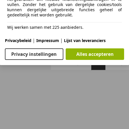
vullen. Zonder het gebruik van dergelijke cookies/tools
kunnen dergelijke uitgebreide functies geheel of
gedeeltelijk niet worden gebruikt.
03/2013
73.907 km
Ben
Wij werken samen met 225 aanbieders.
S, mobiliteit sinds 1979
|
|
Privacybeleid
Impressum
Lijst van leveranciers
AE KLIMMEN
Privacy instellingen
Alles accepteren
Vorige
1
Volgen