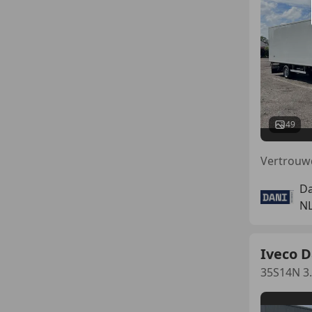
49
Vertrouw
Da
NL
Iveco D
35S14N 3.