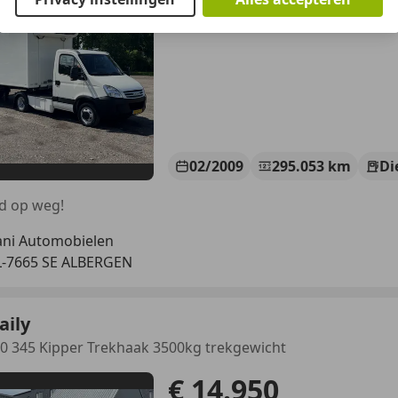
Excl. BTW
02/2009
295.053 km
Di
d op weg!
ni Automobielen
-7665 SE ALBERGEN
aily
0 345 Kipper Trekhaak 3500kg trekgewicht
€ 14.950