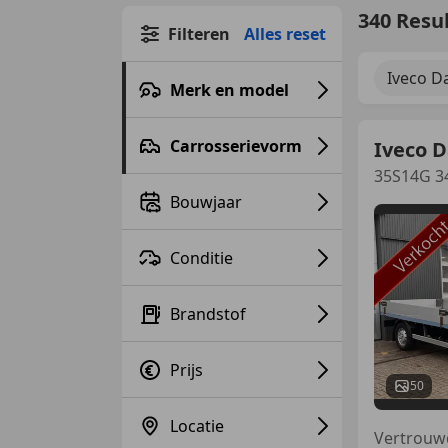
340 Resu
Filteren
Alles reset
Iveco Da
Merk en model
Carrosserievorm
Iveco D
35S14G 34
Bouwjaar
Conditie
Brandstof
Prijs
50
Locatie
Vertrouw