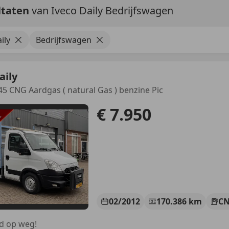
ltaten
van Iveco Daily Bedrijfswagen
ily
Bedrijfswagen
aily
5 CNG Aardgas ( natural Gas ) benzine Pic
€ 7.950
02/2012
170.386 km
C
d op weg!