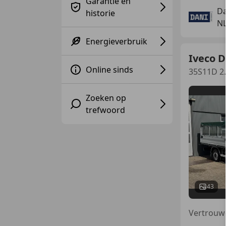
Garantie en
Da
historie
NL
Energieverbruik
Iveco D
Online sinds
35S11D 2.
Zoeken op
trefwoord
43
Vertrouw