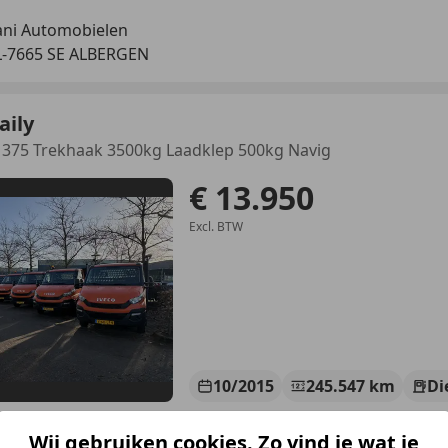
ni Automobielen
-7665 SE ALBERGEN
aily
 375 Trekhaak 3500kg Laadklep 500kg Navig
€ 13.950
Excl. BTW
10/2015
245.547 km
Di
d op weg!
Wij gebruiken cookies. Zo vind je wat je