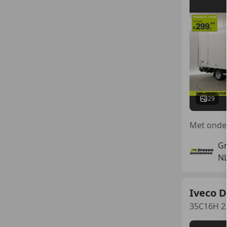
29
Gr
NL
Iveco D
35C16H 2