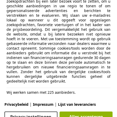
€ 18.940
zoekopdrachten bij een later bezoek voort te zetten, om u
geschikte aanbiedingen in uw regio te tonen of om
Excl. BTW
gepersonaliseerde advertenties en berichten te
verstrekken en te evalueren. Wij slaan uw e-mailadres
lokaal op wanneer u dit opgeeft voor opgeslagen
zoekopdrachten, favoriete voertuigen of in het kader van
de prijsbeoordeling. Dit vergemakkelijkt het gebruik van
de website, omdat u bij latere bezoeken niet opnieuw
hoeft in te voeren. Met uw toestemming wordt op gebruik
gebaseerde informatie verzonden naar dealers waarmee u
contact opneemt. Sommige cookies/tools worden door de
05/2021
254.695 km
Di
aanbieders gebruikt om informatie die u verstrekt bij het
indienen van financieringsaanvragen gedurende 30 dagen
op te slaan en deze binnen deze periode automatisch te
hergebruiken om nieuwe financieringsaanvragen in te
vullen. Zonder het gebruik van dergelijke cookies/tools
to Corsten B.V.
kunnen dergelijke uitgebreide functies geheel of
L-5738 AK MARIAHOUT
gedeeltelijk niet worden gebruikt.
Wij werken samen met 225 aanbieders.
aily
|
|
 BE-Combi Koeling 1905 kg laadvermogen 7-
Privacybeleid
Impressum
Lijst van leveranciers
€ 14.950
Privacy instellingen
Alles accepteren