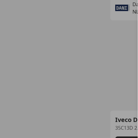
Da
NL
Iveco D
35C13D 2.