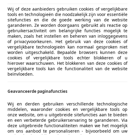
€ 16.000
Wij of deze aanbieders gebruiken cookies of vergelijkbare
Excl. BTW
tools en technologieën die noodzakelijk zijn voor essentiële
sitefuncties en die de goede werking van de website
garanderen. Ze worden doorgaans gebruikt als reactie op
gebruikersactiviteit om belangrijke functies mogelijk te
maken, zoals het instellen en beheren van inloggegevens
of privacyvoorkeuren. Het gebruik van deze cookies of
vergelijkbare technologieën kan normaal gesproken niet
worden uitgeschakeld. Bepaalde browsers kunnen deze
cookies of vergelijkbare tools echter blokkeren of u
08/2014
187.554 km
Di
hierover waarschuwen. Het blokkeren van deze cookies of
vergelijkbare tools kan de functionaliteit van de website
beïnvloeden.
even Automotive B.V.
Geavanceerde paginafuncties
-9502 EC STADSKANAAL
Wij en derden gebruiken verschillende technologische
middelen, waaronder cookies en vergelijkbare tools op
aily
onze website, om u uitgebreide sitefuncties aan te bieden
en een verbeterde gebruikerservaring te garanderen. Via
.3 410 Automaat Meubelbak 3-Persoons Euro
deze uitgebreide functionaliteiten maken we het mogelijk
om ons aanbod te personaliseren - bijvoorbeeld om uw