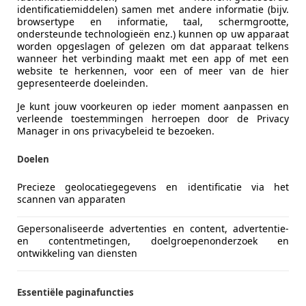
ni Automobielen
identificatiemiddelen) samen met andere informatie (bijv.
browsertype en informatie, taal, schermgrootte,
-7665 SE ALBERGEN
ondersteunde technologieën enz.) kunnen op uw apparaat
worden opgeslagen of gelezen om dat apparaat telkens
wanneer het verbinding maakt met een app of met een
website te herkennen, voor een of meer van de hier
gepresenteerde doeleinden.
Je kunt jouw voorkeuren op ieder moment aanpassen en
verleende toestemmingen herroepen door de Privacy
Manager in ons privacybeleid te bezoeken.
Doelen
Precieze geolocatiegegevens en identificatie via het
scannen van apparaten
Gepersonaliseerde advertenties en content, advertentie-
en contentmetingen, doelgroepenonderzoek en
ontwikkeling van diensten
aily
3 375 N1* | Dubbellucht | Laadklep | Zijd
Essentiële paginafuncties