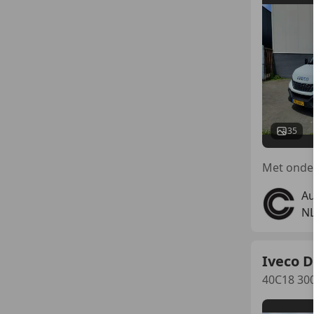
35
Au
N
Iveco D
40C18 300