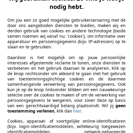
nodig hebt.
ni Automobielen
-7665 SE ALBERGEN
Om jou een zo goed mogelijke gebruikerservaring met de
door ons aangeboden diensten te bieden, maken wij en
derden gebruik van cookies en andere technologie (beide
aily
samen noemen wij vanaf nu: 'cookies'), om informatie over
apparatuur en persoonsgegevens (bijv. IP-adressen) op te
3 345 Airco Trekhaak 3500kg trekgewicht 7
slaan en te gebruiken.
€ 17.950
Daardoor is het mogelijk om op jouw persoonlijke
interesses afgestemde reclame te tonen, onze diensten te
Excl. BTW
verbeteren en het gebruik daarvan te analyseren. Klik op
de knop rechtsonder om akkoord te gaan met het gebruik
van toestemmingsplichtige cookies en de daarmee
samenhangende verwerking van persoonsgegevens. Ook
kun je op de knop linksonder klikken om een nauwkeurige
selectie over de cookies te maken of om de verwerking van
persoonsgegevens te weigeren, voor zover deze op basis
van een gerechtvaardigd belang plaatsvindt. Wil jij
geen
toestemming verlenen
, klik dan
hier
.
05/2016
84.726 km
Die
Cookies, apparaat- of soortgelijke online-identificatoren
d op weg!
(bijv. login-identificatiemiddelen, willekeurig toegewezen
identificatiemiddelen, netwerk-gebaseerde