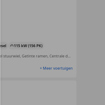
esel
115 kW (156 PK)
Met onderhoudshistorie, Handsfree, Airconditioning, Multifunctioneel stuurwiel, Getinte ramen, Centrale deurvergrendeling met afstandsbediening, Navigatiesysteem, Parkeerhulp automatisch
+ Meer voertuigen