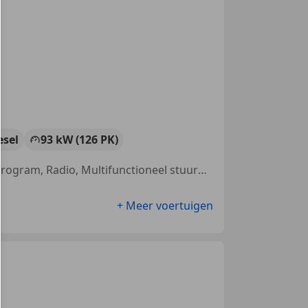
esel
93 kW (126 PK)
Met onderhoudshistorie, Elektrische achterklep, Electronic Stability Program, Radio, Multifunctioneel stuurwiel, Boordcomputer, CD, Getinte ramen
+ Meer voertuigen