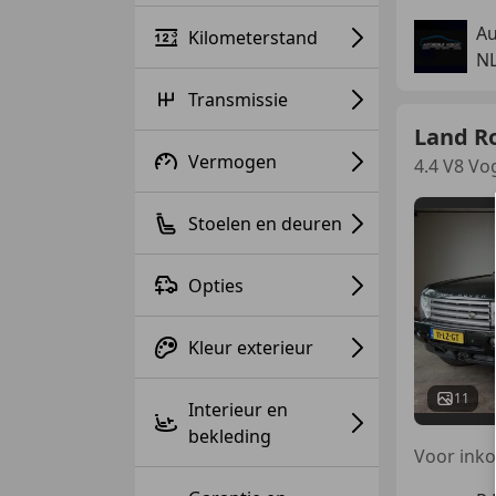
Au
Kilometerstand
N
Transmissie
Land R
Vermogen
4.4 V8 Vo
Stoelen en deuren
Opties
Kleur exterieur
11
Interieur en
bekleding
Voor inko