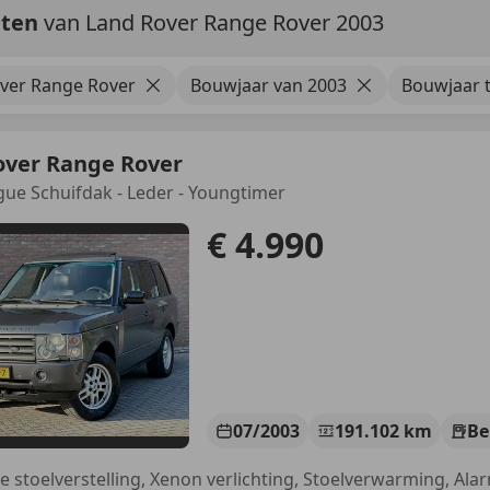
aten
van Land Rover Range Rover 2003
ver Range Rover
Bouwjaar van 2003
Bouwjaar 
over Range Rover
gue Schuifdak - Leder - Youngtimer
€ 4.990
07/2003
191.102 km
Be