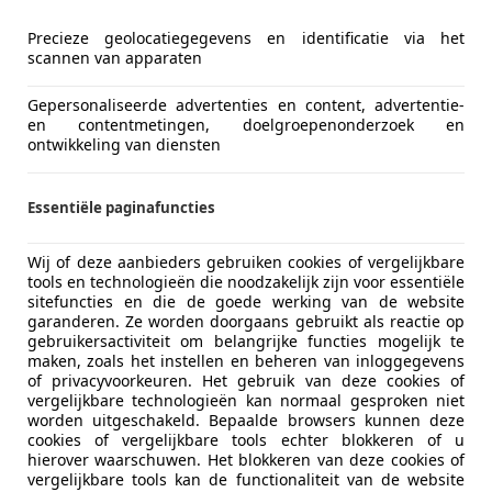
-7461 JL RIJSSEN
Precieze geolocatiegegevens en identificatie via het
scannen van apparaten
Gepersonaliseerde advertenties en content, advertentie-
en contentmetingen, doelgroepenonderzoek en
ontwikkeling van diensten
Essentiële paginafuncties
Wij of deze aanbieders gebruiken cookies of vergelijkbare
tools en technologieën die noodzakelijk zijn voor essentiële
sitefuncties en die de goede werking van de website
garanderen. Ze worden doorgaans gebruikt als reactie op
gebruikersactiviteit om belangrijke functies mogelijk te
maken, zoals het instellen en beheren van inloggegevens
of privacyvoorkeuren. Het gebruik van deze cookies of
over Range Rover
vergelijkbare technologieën kan normaal gesproken niet
 286pk
worden uitgeschakeld. Bepaalde browsers kunnen deze
cookies of vergelijkbare tools echter blokkeren of u
€ 25.950
hierover waarschuwen. Het blokkeren van deze cookies of
vergelijkbare tools kan de functionaliteit van de website