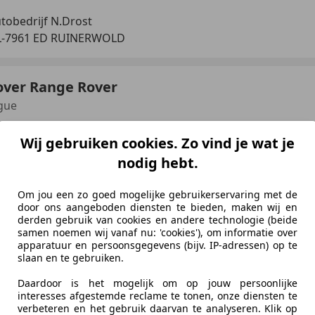
tobedrijf N.Drost
L-7961 ED RUINERWOLD
over Range Rover
gue
€ 7.950
Wij gebruiken cookies. Zo vind je wat je
nodig hebt.
Om jou een zo goed mogelijke gebruikerservaring met de
door ons aangeboden diensten te bieden, maken wij en
derden gebruik van cookies en andere technologie (beide
samen noemen wij vanaf nu: 'cookies'), om informatie over
apparatuur en persoonsgegevens (bijv. IP-adressen) op te
07/2003
274.061 km
Be
slaan en te gebruiken.
Daardoor is het mogelijk om op jouw persoonlijke
op en verkoop van jonge gebruikte auto's
interesses afgestemde reclame te tonen, onze diensten te
verbeteren en het gebruik daarvan te analyseren. Klik op