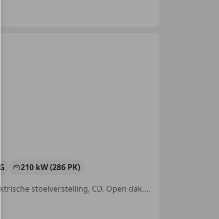
G
210 kW (286 PK)
Met onderhoudshistorie, Bi-Xenon koplampen, Xenon verlichting, Elektrische stoelverstelling, CD, Open dak, Verwarming zetels achter, Navigatiesysteem