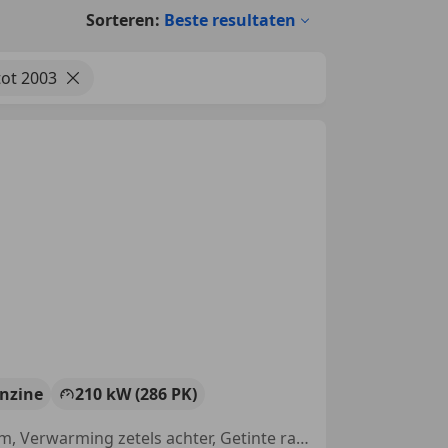
Sorteren:
Beste resultaten
tot 2003
nzine
210 kW (286 PK)
Elektrische stoelverstelling, Xenon verlichting, Stoelverwarming, Alarm, Verwarming zetels achter, Getinte ramen, Elektrische ramen, Open dak