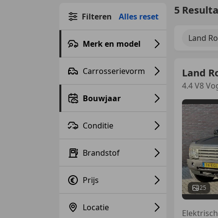
5 Result
Filteren
Alles reset
Land Ro
Merk en model
Carrosserievorm
Land R
4.4 V8 Vo
Bouwjaar
Conditie
Brandstof
Prijs
25
Locatie