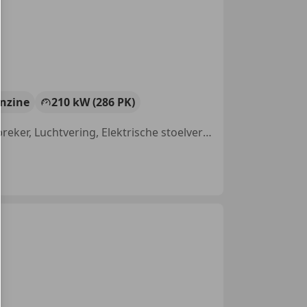
nzine
210 kW (286 PK)
Garantie, 4x4, Met onderhoudshistorie, Alarm, Trekhaak, Startonderbreker, Luchtvering, Elektrische stoelverstelling