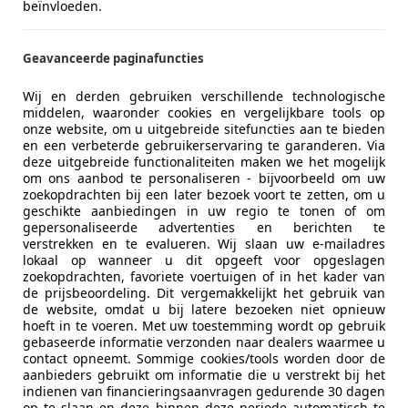
beïnvloeden.
Geavanceerde paginafuncties
Wij en derden gebruiken verschillende technologische
middelen, waaronder cookies en vergelijkbare tools op
onze website, om u uitgebreide sitefuncties aan te bieden
12/2003
129.000 km
Be
en een verbeterde gebruikerservaring te garanderen. Via
deze uitgebreide functionaliteiten maken we het mogelijk
om ons aanbod te personaliseren - bijvoorbeeld om uw
zoekopdrachten bij een later bezoek voort te zetten, om u
geschikte aanbiedingen in uw regio te tonen of om
tosport Brouns B.V.
gepersonaliseerde advertenties en berichten te
-6413 AE HEERLEN
verstrekken en te evalueren. Wij slaan uw e-mailadres
lokaal op wanneer u dit opgeeft voor opgeslagen
zoekopdrachten, favoriete voertuigen of in het kader van
de prijsbeoordeling. Dit vergemakkelijkt het gebruik van
over Range Rover
de website, omdat u bij latere bezoeken niet opnieuw
 2003 Youngtimer BTW
hoeft in te voeren. Met uw toestemming wordt op gebruik
gebaseerde informatie verzonden naar dealers waarmee u
€ 6.495
contact opneemt. Sommige cookies/tools worden door de
1
aanbieders gebruikt om informatie die u verstrekt bij het
indienen van financieringsaanvragen gedurende 30 dagen
op te slaan en deze binnen deze periode automatisch te