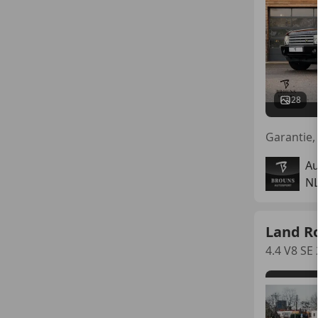
28
Au
NL
Land R
4.4 V8 SE