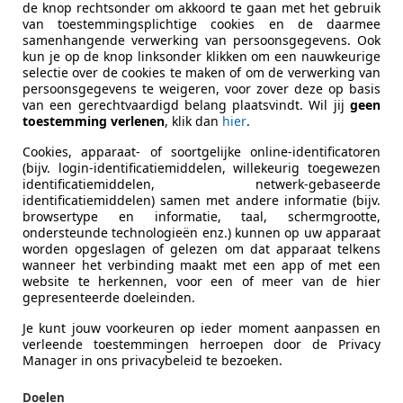
F. de Wit Auto's
de knop rechtsonder om akkoord te gaan met het gebruik
-2931 AC KRIMPEN A/D LEK
van toestemmingsplichtige cookies en de daarmee
samenhangende verwerking van persoonsgegevens. Ook
kun je op de knop linksonder klikken om een nauwkeurige
selectie over de cookies te maken of om de verwerking van
over Range Rover
persoonsgegevens te weigeren, voor zover deze op basis
van een gerechtvaardigd belang plaatsvindt. Wil jij
geen
gue | Schuif-/kanteldak | Luchtvering | L
toestemming verlenen
, klik dan
hier
.
€ 9.900
1
Cookies, apparaat- of soortgelijke online-identificatoren
(bijv. login-identificatiemiddelen, willekeurig toegewezen
identificatiemiddelen, netwerk-gebaseerde
identificatiemiddelen) samen met andere informatie (bijv.
browsertype en informatie, taal, schermgrootte,
ondersteunde technologieën enz.) kunnen op uw apparaat
worden opgeslagen of gelezen om dat apparaat telkens
wanneer het verbinding maakt met een app of met een
website te herkennen, voor een of meer van de hier
gepresenteerde doeleinden.
06/2003
230.320 km
LP
Je kunt jouw voorkeuren op ieder moment aanpassen en
verleende toestemmingen herroepen door de Privacy
Manager in ons privacybeleid te bezoeken.
an Automotive Rijssen
Doelen