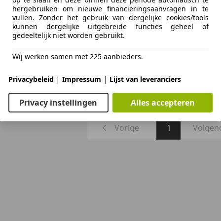
hergebruiken om nieuwe financieringsaanvragen in te
vullen. Zonder het gebruik van dergelijke cookies/tools
kunnen dergelijke uitgebreide functies geheel of
gedeeltelijk niet worden gebruikt.
Wij werken samen met 225 aanbieders.
03/2003
212.730 km
Be
|
|
Privacybeleid
Impressum
Lijst van leveranciers
drijf
EA RUINERWOLD
Privacy instellingen
Alles accepteren
Vorige
1
Volgen