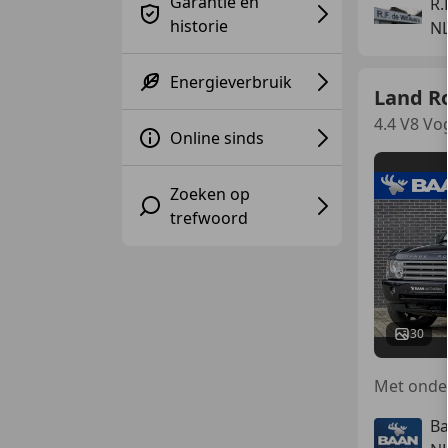
Garantie en
R.
historie
NL
Energieverbruik
Land R
4.4 V8 Vo
Online sinds
Zoeken op
trefwoord
30
Ba