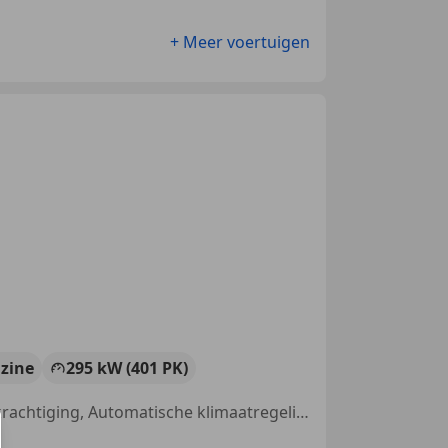
+ Meer voertuigen
zine
295 kW (401 PK)
Met onderhoudshistorie, Navigatiesysteem, Getinte ramen, Stuurbekrachtiging, Automatische klimaatregeling, Stoelverwarming, Traction control, Keyless Entry