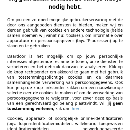
tobedrijf N.Drost
nodig hebt.
L-7961 ED RUINERWOLD
Om jou een zo goed mogelijke gebruikerservaring met de
door ons aangeboden diensten te bieden, maken wij en
ti Quattroporte
derden gebruik van cookies en andere technologie (beide
samen noemen wij vanaf nu: 'cookies'), om informatie over
tive GT
apparatuur en persoonsgegevens (bijv. IP-adressen) op te
slaan en te gebruiken.
€ 21.390
1
Daardoor is het mogelijk om op jouw persoonlijke
interesses afgestemde reclame te tonen, onze diensten te
verbeteren en het gebruik daarvan te analyseren. Klik op
de knop rechtsonder om akkoord te gaan met het gebruik
van toestemmingsplichtige cookies en de daarmee
samenhangende verwerking van persoonsgegevens. Ook
kun je op de knop linksonder klikken om een nauwkeurige
selectie over de cookies te maken of om de verwerking van
persoonsgegevens te weigeren, voor zover deze op basis
01/2010
141.158 km
Be
van een gerechtvaardigd belang plaatsvindt. Wil jij
geen
toestemming verlenen
, klik dan
hier
.
Cookies, apparaat- of soortgelijke online-identificatoren
tohuis Koole
(bijv. login-identificatiemiddelen, willekeurig toegewezen
identificatiemiddelen, netwerk-gebaseerde