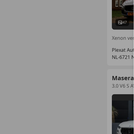
47
Plexat Au
NL-6721
Masera
3.0 V6 S