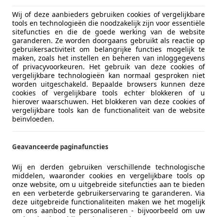
Wij of deze aanbieders gebruiken cookies of vergelijkbare
tools en technologieën die noodzakelijk zijn voor essentiële
sitefuncties en die de goede werking van de website
garanderen. Ze worden doorgaans gebruikt als reactie op
gebruikersactiviteit om belangrijke functies mogelijk te
maken, zoals het instellen en beheren van inloggegevens
of privacyvoorkeuren. Het gebruik van deze cookies of
06/2002
98.176 km
Ben
vergelijkbare technologieën kan normaal gesproken niet
worden uitgeschakeld. Bepaalde browsers kunnen deze
rteliér B.V.
cookies of vergelijkbare tools echter blokkeren of u
hierover waarschuwen. Het blokkeren van deze cookies of
-7461 JC RIJSSEN
vergelijkbare tools kan de functionaliteit van de website
beïnvloeden.
i Ghibli
Geavanceerde paginafuncties
RBO Aut. | Slechts 97.000KM | Panorama |
Wij en derden gebruiken verschillende technologische
€ 28.945
middelen, waaronder cookies en vergelijkbare tools op
onze website, om u uitgebreide sitefuncties aan te bieden
en een verbeterde gebruikerservaring te garanderen. Via
deze uitgebreide functionaliteiten maken we het mogelijk
om ons aanbod te personaliseren - bijvoorbeeld om uw