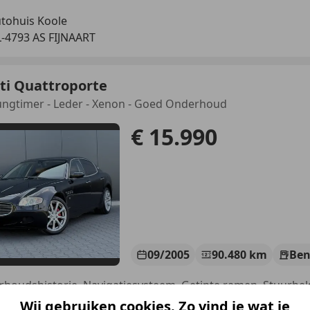
tohuis Koole
-4793 AS FIJNAART
ti Quattroporte
ungtimer - Leder - Xenon - Goed Onderhoud
€ 15.990
09/2005
90.480 km
Ben
Wij gebruiken cookies. Zo vind je wat je