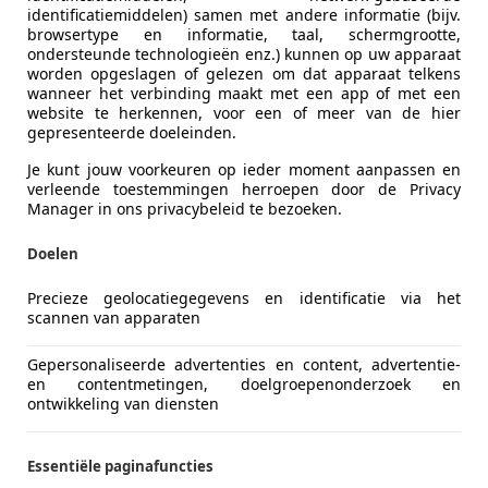
-4793 AS FIJNAART
identificatiemiddelen) samen met andere informatie (bijv.
browsertype en informatie, taal, schermgrootte,
ondersteunde technologieën enz.) kunnen op uw apparaat
worden opgeslagen of gelezen om dat apparaat telkens
wanneer het verbinding maakt met een app of met een
website te herkennen, voor een of meer van de hier
gepresenteerde doeleinden.
Je kunt jouw voorkeuren op ieder moment aanpassen en
verleende toestemmingen herroepen door de Privacy
Manager in ons privacybeleid te bezoeken.
Doelen
Precieze geolocatiegegevens en identificatie via het
scannen van apparaten
Gepersonaliseerde advertenties en content, advertentie-
ti Coupe
en contentmetingen, doelgroepenonderzoek en
ontwikkeling van diensten
8 Cambiocorsa Nero Pastello | F1 | NAP |
€ 23.950
Essentiële paginafuncties