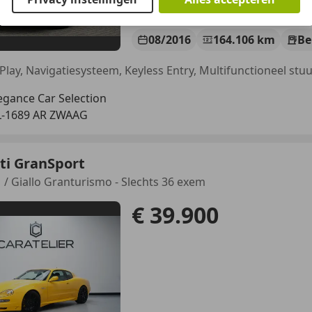
08/2016
164.106 km
Be
egance Car Selection
-1689 AR ZWAAG
ti GranSport
1 / Giallo Granturismo - Slechts 36 exem
€ 39.900