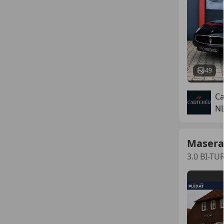
49
Ca
NL
Maserat
3.0 BI-TU