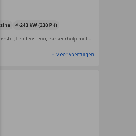
zine
243 kW (330 PK)
Xenon verlichting, Met onderhoudshistorie, Getinte ramen, Sportonderstel, Lendensteun, Parkeerhulp met camera, Panorama dak, Keyless Entry
+ Meer voertuigen