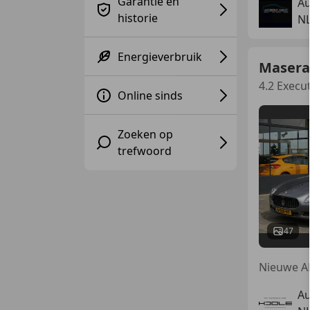
Garantie en
Au
historie
N
Energieverbruik
Masera
4.2 Execu
Online sinds
Zoeken op
trefwoord
47
Au