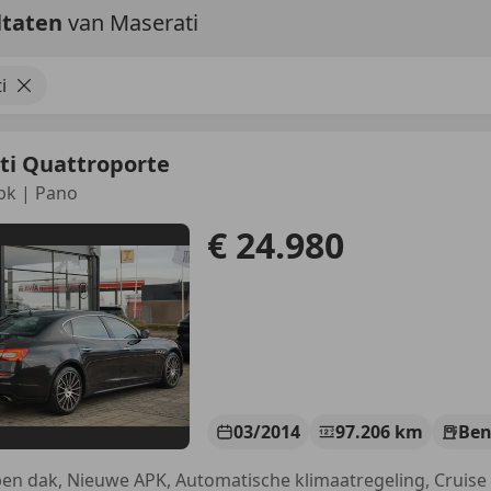
ltaten
van Maserati
i
ti Quattroporte
 pk | Pano
€ 24.980
03/2014
97.206 km
Ben