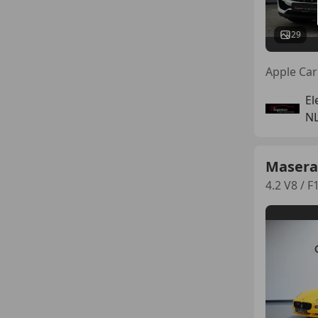
29
El
NL
Masera
4.2 V8 / F