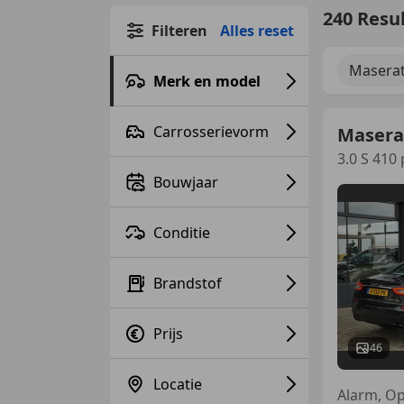
240 Resu
Filteren
Alles reset
Maserat
Merk en model
Carrosserievorm
Masera
3.0 S 410
Bouwjaar
Conditie
Brandstof
Prijs
46
Locatie