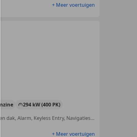
+ Meer voertuigen
nzine
294 kW (400 PK)
Nieuwe APK, Airbag bestuurder, Cruise control, Stoelverwarming, Open dak, Alarm, Keyless Entry, Navigatiesysteem
+ Meer voertuigen