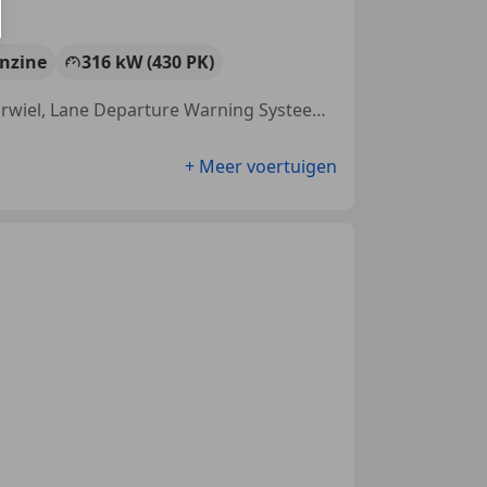
nzine
316 kW (430 PK)
Apple CarPlay, Navigatiesysteem, Keyless Entry, Multifunctioneel stuurwiel, Lane Departure Warning Systeem, Nieuwe APK, Dodehoekdetectie, Bi-Xenon koplampen
+ Meer voertuigen