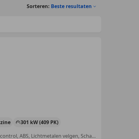
Sorteren:
Beste resultaten
zine
301 kW (409 PK)
Alarm, Open dak, Nieuwe APK, Automatische klimaatregeling, Cruise control, ABS, Lichtmetalen velgen, Schakelflippers