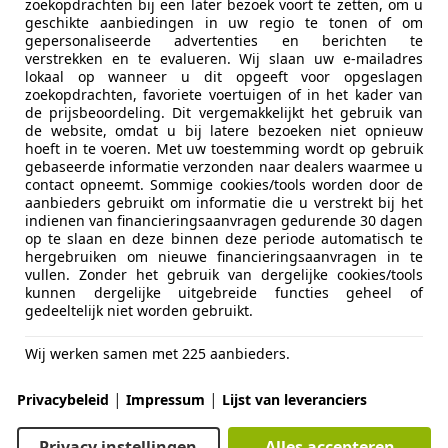
zoekopdrachten bij een later bezoek voort te zetten, om u
geschikte aanbiedingen in uw regio te tonen of om
gepersonaliseerde advertenties en berichten te
verstrekken en te evalueren. Wij slaan uw e-mailadres
lokaal op wanneer u dit opgeeft voor opgeslagen
04/2015
97.467 km
Ben
zoekopdrachten, favoriete voertuigen of in het kader van
de prijsbeoordeling. Dit vergemakkelijkt het gebruik van
de website, omdat u bij latere bezoeken niet opnieuw
hoeft in te voeren. Met uw toestemming wordt op gebruik
tomotive B.V.
gebaseerde informatie verzonden naar dealers waarmee u
contact opneemt. Sommige cookies/tools worden door de
 NG BENNEKOM
aanbieders gebruikt om informatie die u verstrekt bij het
indienen van financieringsaanvragen gedurende 30 dagen
op te slaan en deze binnen deze periode automatisch te
hergebruiken om nieuwe financieringsaanvragen in te
ti Levante
vullen. Zonder het gebruik van dergelijke cookies/tools
 AWD GranLusso 430pk Stoelverwarming/Lucht
kunnen dergelijke uitgebreide functies geheel of
gedeeltelijk niet worden gebruikt.
€ 36.950
Wij werken samen met 225 aanbieders.
|
|
Privacybeleid
Impressum
Lijst van leveranciers
Privacy instellingen
Alles accepteren