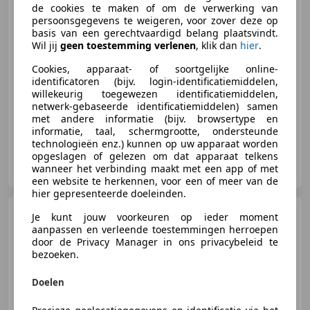
de cookies te maken of om de verwerking van
persoonsgegevens te weigeren, voor zover deze op
basis van een gerechtvaardigd belang plaatsvindt.
€ 15.500
Wil jij
geen toestemming verlenen
, klik dan
hier
.
Cookies, apparaat- of soortgelijke online-
identificatoren (bijv. login-identificatiemiddelen,
willekeurig toegewezen identificatiemiddelen,
01/2000
999.999 km
Benzine
-/-
netwerk-gebaseerde identificatiemiddelen) samen
met andere informatie (bijv. browsertype en
informatie, taal, schermgrootte, ondersteunde
technologieën enz.) kunnen op uw apparaat worden
opgeslagen of gelezen om dat apparaat telkens
Route 66 Auctions
wanneer het verbinding maakt met een app of met
NL-5145 NA WAALWIJK
een website te herkennen, voor een of meer van de
hier gepresenteerde doeleinden.
Maserati 3200
GT 3.2 V8
Je kunt jouw voorkeuren op ieder moment
aanpassen en verleende toestemmingen herroepen
door de Privacy Manager in ons privacybeleid te
bezoeken.
€ 24.900
Doelen