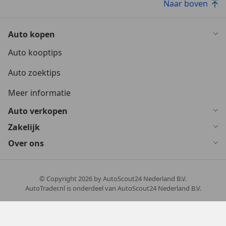
Naar boven
Auto kopen
Auto kooptips
Auto zoektips
Meer informatie
Auto verkopen
Zakelijk
Over ons
© Copyright
2026
by AutoScout24 Nederland B.V.
AutoTrader.nl is onderdeel van AutoScout24 Nederland B.V.