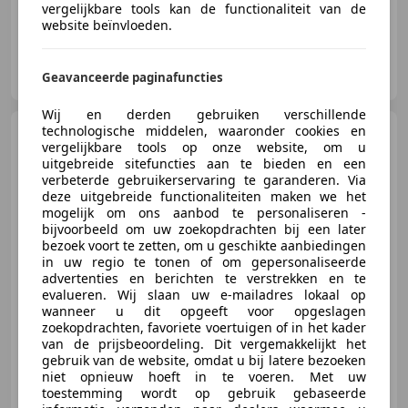
vergelijkbare tools kan de functionaliteit van de
website beïnvloeden.
Oldenzaal Classics B.V.
NL-7575 AA OLDENZAAL
Geavanceerde paginafuncties
Wij en derden gebruiken verschillende
technologische middelen, waaronder cookies en
Maserati 3200
GT 3.2 V8
vergelijkbare tools op onze website, om u
uitgebreide sitefuncties aan te bieden en een
verbeterde gebruikerservaring te garanderen. Via
deze uitgebreide functionaliteiten maken we het
mogelijk om ons aanbod te personaliseren -
bijvoorbeeld om uw zoekopdrachten bij een later
€ 24.450
bezoek voort te zetten, om u geschikte aanbiedingen
in uw regio te tonen of om gepersonaliseerde
advertenties en berichten te verstrekken en te
evalueren. Wij slaan uw e-mailadres lokaal op
wanneer u dit opgeeft voor opgeslagen
01/2001
96.165 km
Benzine
271 kW (368 PK)
zoekopdrachten, favoriete voertuigen of in het kader
van de prijsbeoordeling. Dit vergemakkelijkt het
gebruik van de website, omdat u bij latere bezoeken
niet opnieuw hoeft in te voeren. Met uw
toestemming wordt op gebruik gebaseerde
Carel Wüst Classics B.V.