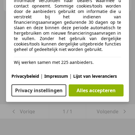
informatie verzonden naar dealers waarmee u
NL-3261 LE OUD-BEIJERLAND
contact opneemt. Sommige cookies/tools worden
door de aanbieders gebruikt om informatie die u
verstrekt bij het indienen van
financieringsaanvragen gedurende 30 dagen op te
slaan en deze binnen deze periode automatisch te
hergebruiken om nieuwe financieringsaanvragen in
te vullen. Zonder het gebruik van dergelijke
cookies/tools kunnen dergelijke uitgebreide functies
geheel of gedeeltelijk niet worden gebruikt.
Wij werken samen met 225 aanbieders.
|
|
Privacybeleid
Impressum
Lijst van leveranciers
Privacy instellingen
Alles accepteren
Vorige
1
/
1
Volgende