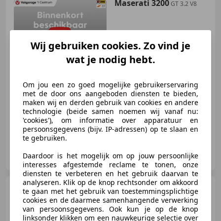
Maserati 3200
GT 3.2 V8
Wij gebruiken cookies. Zo vind je
wat je nodig hebt.
€ 32.500
Om jou een zo goed mogelijke gebruikerservaring
met de door ons aangeboden diensten te bieden,
maken wij en derden gebruik van cookies en andere
12/2000
103.298 km
Benzine
271 kW (368 PK)
technologie (beide samen noemen wij vanaf nu:
'cookies'), om informatie over apparatuur en
persoonsgegevens (bijv. IP-adressen) op te slaan en
te gebruiken.
Automobielbedrijf `t Centrum
Daardoor is het mogelijk om op jouw persoonlijke
NL-2841 LV MOORDRECHT
interesses afgestemde reclame te tonen, onze
diensten te verbeteren en het gebruik daarvan te
analyseren. Klik op de knop rechtsonder om akkoord
Maserati 3200
3200GT
te gaan met het gebruik van toestemmingsplichtige
cookies en de daarmee samenhangende verwerking
van persoonsgegevens. Ook kun je op de knop
linksonder klikken om een nauwkeurige selectie over