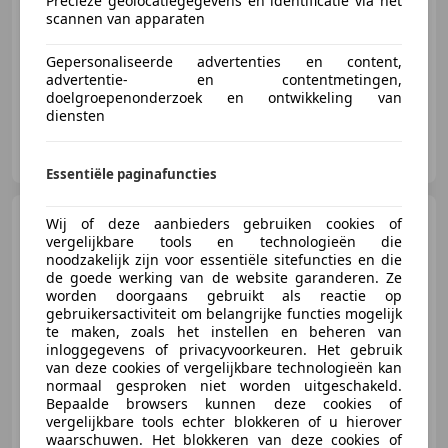
Precieze geolocatiegegevens en identificatie via het
scannen van apparaten
05/2000
82.268 km
Benzine
271 kW (368 PK)
Gepersonaliseerde advertenties en content,
advertentie- en contentmetingen,
doelgroepenonderzoek en ontwikkeling van
diensten
Sam van Dalen Automobielen
NL-1716 KJ OPMEER
Essentiële paginafuncties
Maserati 3200
GT - 6-Speed
Wij of deze aanbieders gebruiken cookies of
- 46.000km
vergelijkbare tools en technologieën die
noodzakelijk zijn voor essentiële sitefuncties en die
de goede werking van de website garanderen. Ze
worden doorgaans gebruikt als reactie op
gebruikersactiviteit om belangrijke functies mogelijk
te maken, zoals het instellen en beheren van
€ 48.500
inloggegevens of privacyvoorkeuren. Het gebruik
van deze cookies of vergelijkbare technologieën kan
normaal gesproken niet worden uitgeschakeld.
Bepaalde browsers kunnen deze cookies of
08/2001
46.613 km
Benzine
271 kW (368 PK)
vergelijkbare tools echter blokkeren of u hierover
waarschuwen. Het blokkeren van deze cookies of