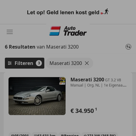
Ga
naar
hoofdinhoud
6 Resultaten
van Maserati 3200
Filteren
Maserati 3200
3
Maserati 3200
GT 3.2 V8
Manual | Org. NL | 1e Eigenaar |
BTW-aut
€ 34.950
1
05/2001
63.631 km
Benzine
271 kW (368 PK)