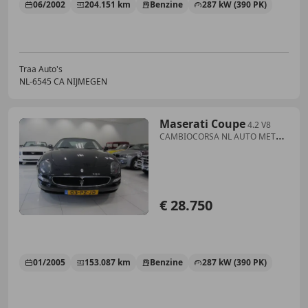
06/2002
204.151 km
Benzine
287 kW (390 PK)
Traa Auto's
NL-6545 CA NIJMEGEN
Maserati Coupe
4.2 V8
CAMBIOCORSA NL AUTO MET
NAP
€ 28.750
01/2005
153.087 km
Benzine
287 kW (390 PK)