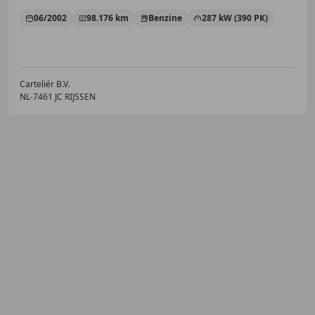
06/2002
98.176 km
Benzine
287 kW (390 PK)
Carteliér B.V.
NL-7461 JC RIJSSEN