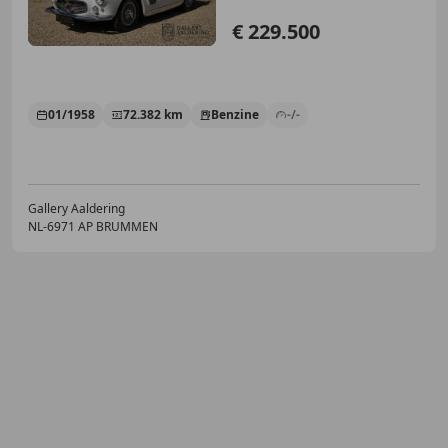
€ 229.500
01/1958
72.382 km
Benzine
-/-
Gallery Aaldering
NL-6971 AP BRUMMEN