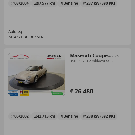
08/2004
97.577 km
Benzine
287 kW (390 PK)
Autoreq
NL-4271 BC DUSSEN
Maserati Coupe
4.2 V8
390PK GT Cambiocorsa
Yountimer
€ 26.480
06/2002
42.713 km
Benzine
288 kW (392 PK)