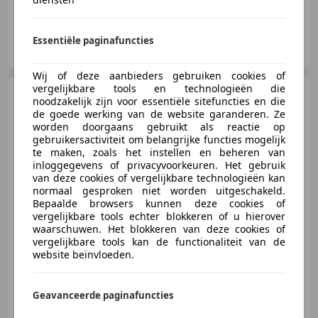
Gallery Aaldering
Essentiële paginafuncties
NL-6971 AP BRUMMEN
Wij of deze aanbieders gebruiken cookies of
vergelijkbare tools en technologieën die
Maserati Coupe
Mistral
noodzakelijk zijn voor essentiële sitefuncties en die
4000 "Maserati Classiche
de goede werking van de website garanderen. Ze
certified" Though
worden doorgaans gebruikt als reactie op
gebruikersactiviteit om belangrijke functies mogelijk
te maken, zoals het instellen en beheren van
€ 149.500
inloggegevens of privacyvoorkeuren. Het gebruik
van deze cookies of vergelijkbare technologieën kan
normaal gesproken niet worden uitgeschakeld.
Bepaalde browsers kunnen deze cookies of
vergelijkbare tools echter blokkeren of u hierover
01/1966
43.703 km
Benzine
-/-
waarschuwen. Het blokkeren van deze cookies of
vergelijkbare tools kan de functionaliteit van de
website beïnvloeden.
Gallery Aaldering
Geavanceerde paginafuncties
NL-6971 AP BRUMMEN