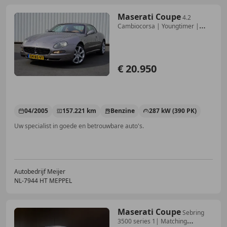
Maserati Coupe
4.2
Cambiocorsa | Youngtimer |
Navigatie | Automaa
€ 20.950
04/2005
157.221 km
Benzine
287 kW (390 PK)
Uw specialist in goede en betrouwbare auto's.
Autobedrijf Meijer
NL-7944 HT MEPPEL
Maserati Coupe
Sebring
3500 series 1| Matching