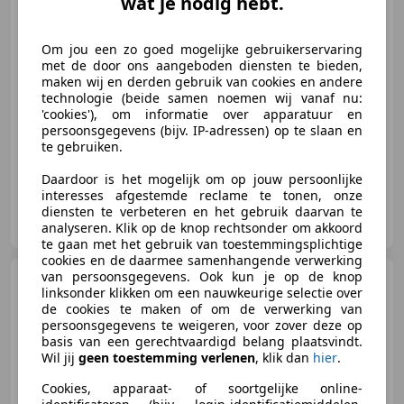
wat je nodig hebt.
€ 24.900
Om jou een zo goed mogelijke gebruikerservaring
met de door ons aangeboden diensten te bieden,
maken wij en derden gebruik van cookies en andere
technologie (beide samen noemen wij vanaf nu:
'cookies'), om informatie over apparatuur en
03/2004
99.290 km
Benzine
287 kW (390 PK)
persoonsgegevens (bijv. IP-adressen) op te slaan en
te gebruiken.
Daardoor is het mogelijk om op jouw persoonlijke
interesses afgestemde reclame te tonen, onze
Jacco de Boer Auto's
diensten te verbeteren en het gebruik daarvan te
NL-1704 RB Heerhugowaard
analyseren. Klik op de knop rechtsonder om akkoord
te gaan met het gebruik van toestemmingsplichtige
cookies en de daarmee samenhangende verwerking
van persoonsgegevens. Ook kun je op de knop
Maserati Coupe
Sebring
linksonder klikken om een nauwkeurige selectie over
3500 GTi Series I "Grigio
de cookies te maken of om de verwerking van
Montebello e Ner
persoonsgegevens te weigeren, voor zover deze op
basis van een gerechtvaardigd belang plaatsvindt.
Wil jij
geen toestemming verlenen
, klik dan
hier
.
€ 189.500
Cookies, apparaat- of soortgelijke online-