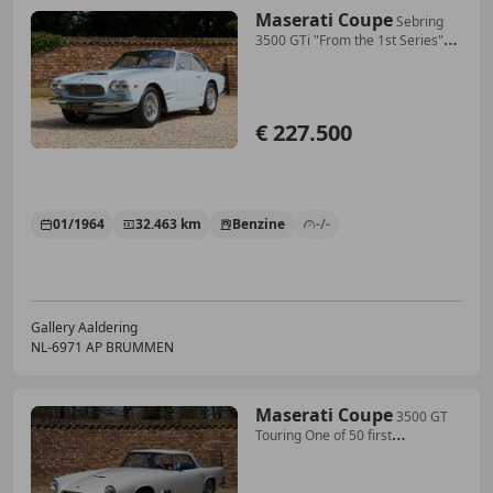
Maserati Coupe
Sebring
3500 GTi "From the 1st Series"
Among the S
€ 227.500
01/1964
32.463 km
Benzine
-/-
Gallery Aaldering
NL-6971 AP BRUMMEN
Maserati Coupe
3500 GT
Touring One of 50 first
production-cars, I