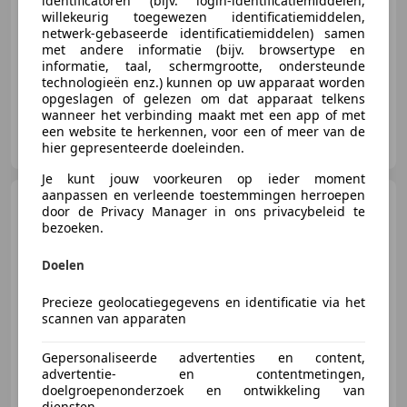
identificatoren (bijv. login-identificatiemiddelen,
willekeurig toegewezen identificatiemiddelen,
netwerk-gebaseerde identificatiemiddelen) samen
01/1967
47.515 km
Benzine
-/-
met andere informatie (bijv. browsertype en
informatie, taal, schermgrootte, ondersteunde
technologieën enz.) kunnen op uw apparaat worden
opgeslagen of gelezen om dat apparaat telkens
wanneer het verbinding maakt met een app of met
Gallery Aaldering
een website te herkennen, voor een of meer van de
NL-6971 AP BRUMMEN
hier gepresenteerde doeleinden.
Je kunt jouw voorkeuren op ieder moment
aanpassen en verleende toestemmingen herroepen
Maserati Coupe
3500 GT
door de Privacy Manager in ons privacybeleid te
"Matching numbers" A
bezoeken.
sympathetic restorati
Doelen
€ 169.500
Precieze geolocatiegegevens en identificatie via het
scannen van apparaten
Gepersonaliseerde advertenties en content,
01/1961
27.865 km
Benzine
-/-
advertentie- en contentmetingen,
doelgroepenonderzoek en ontwikkeling van
diensten