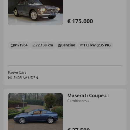
numbers | Grigio G
€ 175.000
01/1964
72.138 km
Benzine
173 kW (235 PK)
Kaeve Cars
NL-5405 AA UDEN
Maserati Coupe
4.2
Cambiocorsa