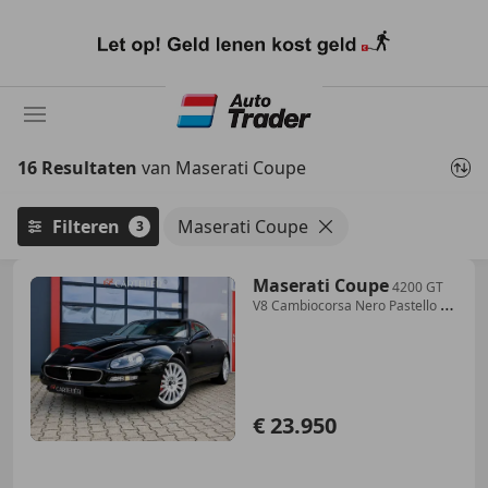
Ga
naar
hoofdinhoud
16 Resultaten
van Maserati Coupe
Filteren
Maserati Coupe
3
Maserati Coupe
4200 GT
V8 Cambiocorsa Nero Pastello |
F1 | NAP |
€ 23.950