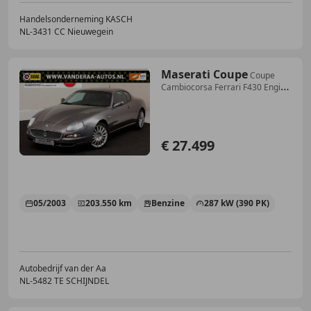
Handelsonderneming KASCH
NL-3431 CC Nieuwegein
Maserati Coupe
Coupe
Cambiocorsa Ferrari F430 Engine
Youngtimer!
€ 27.499
05/2003
203.550 km
Benzine
287 kW (390 PK)
Autobedrijf van der Aa
NL-5482 TE SCHIJNDEL