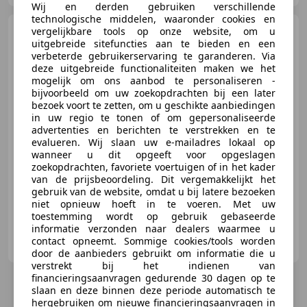
Wij en derden gebruiken verschillende
technologische middelen, waaronder cookies en
Maserati Coupe
vergelijkbare tools op onze website, om u
4.2
uitgebreide sitefuncties aan te bieden en een
Cambiocorsa
verbeterde gebruikerservaring te garanderen. Via
deze uitgebreide functionaliteiten maken we het
mogelijk om ons aanbod te personaliseren -
bijvoorbeeld om uw zoekopdrachten bij een later
bezoek voort te zetten, om u geschikte aanbiedingen
€ 22.500
in uw regio te tonen of om gepersonaliseerde
advertenties en berichten te verstrekken en te
evalueren. Wij slaan uw e-mailadres lokaal op
wanneer u dit opgeeft voor opgeslagen
zoekopdrachten, favoriete voertuigen of in het kader
01/2003
187.603 km
Benzine
287 kW (390 PK)
van de prijsbeoordeling. Dit vergemakkelijkt het
gebruik van de website, omdat u bij latere bezoeken
niet opnieuw hoeft in te voeren. Met uw
toestemming wordt op gebruik gebaseerde
informatie verzonden naar dealers waarmee u
Autobedrijf Henk van der Sluis
contact opneemt. Sommige cookies/tools worden
NL-9044 MA BITGUM
door de aanbieders gebruikt om informatie die u
verstrekt bij het indienen van
financieringsaanvragen gedurende 30 dagen op te
slaan en deze binnen deze periode automatisch te
hergebruiken om nieuwe financieringsaanvragen in