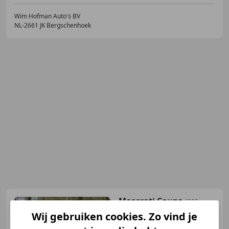
Wim Hofman Auto's BV
NL-2661 JK Bergschenhoek
Maserati Coupe
4200
Cambiocorsa
Wij gebruiken cookies. Zo vind je