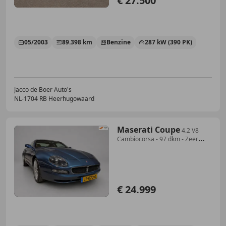
€ 27.500
05/2003
89.398 km
Benzine
287 kW (390 PK)
Jacco de Boer Auto's
NL-1704 RB Heerhugowaard
Maserati Coupe
4.2 V8
Cambiocorsa - 97 dkm - Zeer
nette staat
€ 24.999