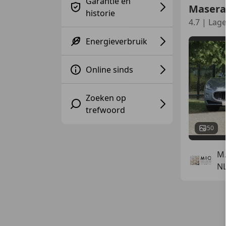
Garantie en
Masera
historie
4.7 | Lag
Energieverbruik
Online sinds
Zoeken op
trefwoord
50
M.
N