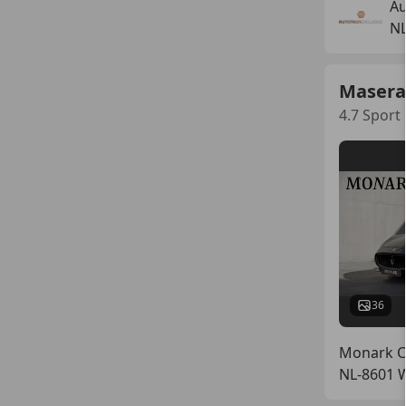
Au
N
Masera
4.7 Sport
36
Monark Ca
NL-8601 