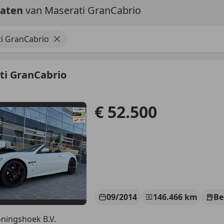
taten
van Maserati GranCabrio
i GranCabrio
ti GranCabrio
€ 52.500
09/2014
146.466 km
Be
ningshoek B.V.