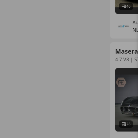
46
Au
N
Masera
4.7 V8 |
28