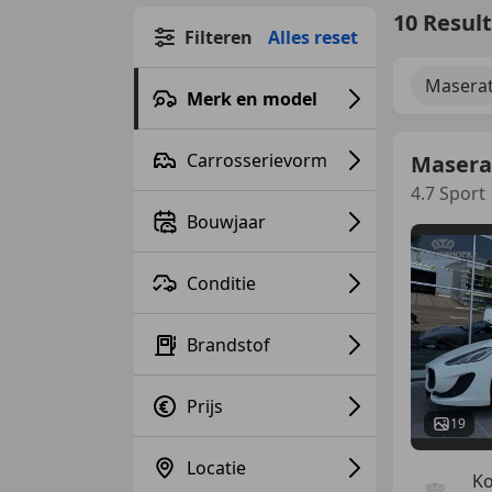
10 Resul
Filteren
Alles reset
Maserat
Merk en model
Carrosserievorm
Masera
4.7 Sport
Bouwjaar
Conditie
Brandstof
Prijs
19
Locatie
Ko