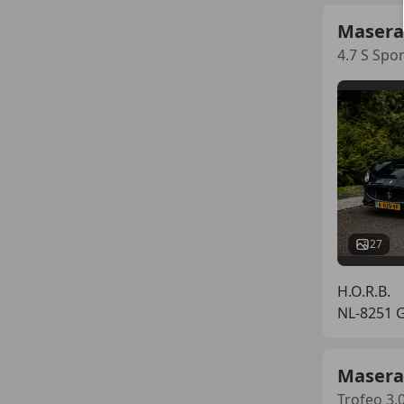
Masera
4.7 S Spor
27
H.O.R.B.
NL-8251
Masera
Trofeo 3.