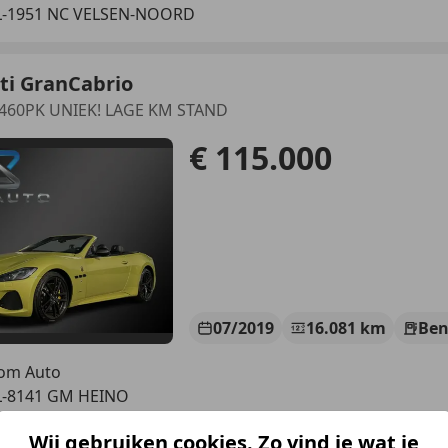
L-1951 NC VELSEN-NOORD
ti GranCabrio
t 460PK UNIEK! LAGE KM STAND
€ 115.000
07/2019
16.081 km
Ben
om Auto
L-8141 GM HEINO
Wij gebruiken cookies. Zo vind je wat je