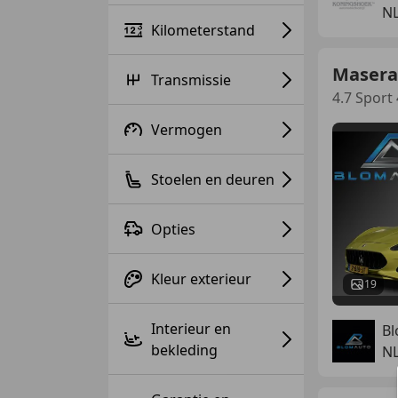
N
Kilometerstand
Masera
Transmissie
4.7 Spor
Vermogen
Stoelen en deuren
Opties
Kleur exterieur
19
Interieur en
Bl
bekleding
N