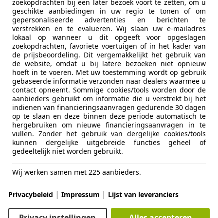
zoekopdrachten bij een later bezoek voort te zetten, om u
totron Exclusive Exploitatie B.V.
geschikte aanbiedingen in uw regio te tonen of om
L-5248 NL ROSMALEN
gepersonaliseerde advertenties en berichten te
verstrekken en te evalueren. Wij slaan uw e-mailadres
lokaal op wanneer u dit opgeeft voor opgeslagen
zoekopdrachten, favoriete voertuigen of in het kader van
ti GranCabrio
de prijsbeoordeling. Dit vergemakkelijkt het gebruik van
 | Bose | PPF
de website, omdat u bij latere bezoeken niet opnieuw
hoeft in te voeren. Met uw toestemming wordt op gebruik
€ 59.995
gebaseerde informatie verzonden naar dealers waarmee u
1
contact opneemt. Sommige cookies/tools worden door de
aanbieders gebruikt om informatie die u verstrekt bij het
indienen van financieringsaanvragen gedurende 30 dagen
op te slaan en deze binnen deze periode automatisch te
hergebruiken om nieuwe financieringsaanvragen in te
vullen. Zonder het gebruik van dergelijke cookies/tools
kunnen dergelijke uitgebreide functies geheel of
gedeeltelijk niet worden gebruikt.
07/2012
56.112 km
Ben
Wij werken samen met 225 aanbieders.
rs B.V.
|
|
Privacybeleid
Impressum
Lijst van leveranciers
WK SNEEK
Privacy instellingen
Alles accepteren