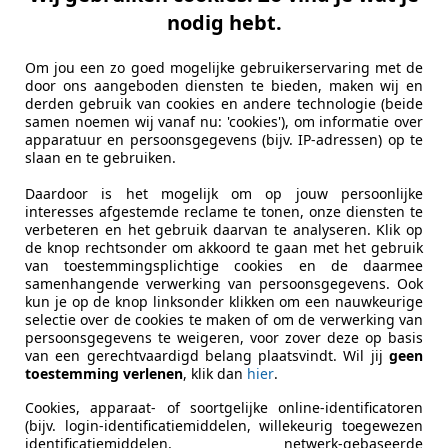
ti GranCabrio
nodig hebt.
e kilometerstand! | Inr. welkom
Om jou een zo goed mogelijke gebruikerservaring met de
€ 59.950
door ons aangeboden diensten te bieden, maken wij en
derden gebruik van cookies en andere technologie (beide
samen noemen wij vanaf nu: 'cookies'), om informatie over
apparatuur en persoonsgegevens (bijv. IP-adressen) op te
slaan en te gebruiken.
Daardoor is het mogelijk om op jouw persoonlijke
interesses afgestemde reclame te tonen, onze diensten te
verbeteren en het gebruik daarvan te analyseren. Klik op
de knop rechtsonder om akkoord te gaan met het gebruik
03/2010
52.483 km
Ben
van toestemmingsplichtige cookies en de daarmee
samenhangende verwerking van persoonsgegevens. Ook
kun je op de knop linksonder klikken om een nauwkeurige
I.C. Exclusive
selectie over de cookies te maken of om de verwerking van
L-4451 RP HEINKENSZAND
persoonsgegevens te weigeren, voor zover deze op basis
van een gerechtvaardigd belang plaatsvindt. Wil jij
geen
toestemming verlenen
, klik dan
hier
.
Cookies, apparaat- of soortgelijke online-identificatoren
(bijv. login-identificatiemiddelen, willekeurig toegewezen
identificatiemiddelen, netwerk-gebaseerde