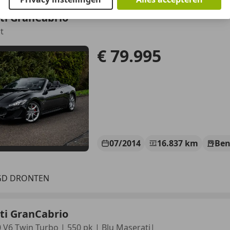
ti GranCabrio
t
€ 79.995
07/2014
16.837 km
Ben
 GD DRONTEN
ti GranCabrio
0 V6 Twin Turbo | 550 pk | Blu Maserati|