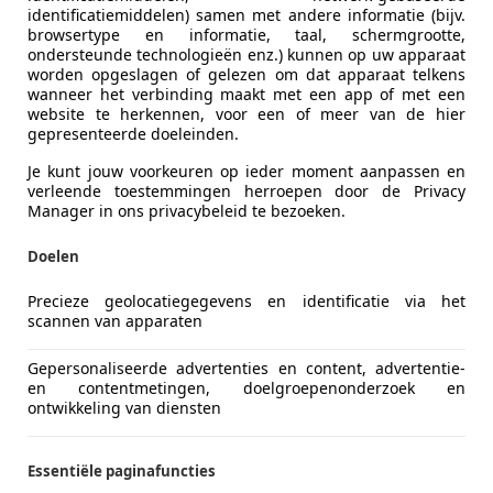
identificatiemiddelen) samen met andere informatie (bijv.
browsertype en informatie, taal, schermgrootte,
ondersteunde technologieën enz.) kunnen op uw apparaat
worden opgeslagen of gelezen om dat apparaat telkens
wanneer het verbinding maakt met een app of met een
website te herkennen, voor een of meer van de hier
gepresenteerde doeleinden.
Je kunt jouw voorkeuren op ieder moment aanpassen en
verleende toestemmingen herroepen door de Privacy
Manager in ons privacybeleid te bezoeken.
ti GranCabrio
Doelen
Leer Bose Stoelverwarm. Black Pack Carpla
Precieze geolocatiegegevens en identificatie via het
scannen van apparaten
€ 52.750
1
Gepersonaliseerde advertenties en content, advertentie-
en contentmetingen, doelgroepenonderzoek en
ontwikkeling van diensten
Essentiële paginafuncties