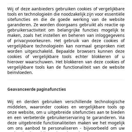
04/2010
99.986 km
Ben
Wij of deze aanbieders gebruiken cookies of vergelijkbare
tools en technologieën die noodzakelijk zijn voor essentiële
sitefuncties en die de goede werking van de website
to Villa B.V.
garanderen. Ze worden doorgaans gebruikt als reactie op
L-1411 EW NAARDEN
gebruikersactiviteit om belangrijke functies mogelijk te
maken, zoals het instellen en beheren van inloggegevens
of privacyvoorkeuren. Het gebruik van deze cookies of
vergelijkbare technologieën kan normaal gesproken niet
ti GranCabrio
worden uitgeschakeld. Bepaalde browsers kunnen deze
 STOELVERWARMING | CAPRISTO KLEPPENSYSTEEM
cookies of vergelijkbare tools echter blokkeren of u
hierover waarschuwen. Het blokkeren van deze cookies of
vergelijkbare tools kan de functionaliteit van de website
€ 74.900
beïnvloeden.
Geavanceerde paginafuncties
Wij en derden gebruiken verschillende technologische
middelen, waaronder cookies en vergelijkbare tools op
onze website, om u uitgebreide sitefuncties aan te bieden
en een verbeterde gebruikerservaring te garanderen. Via
03/2012
44.900 km
Ben
deze uitgebreide functionaliteiten maken we het mogelijk
om ons aanbod te personaliseren - bijvoorbeeld om uw