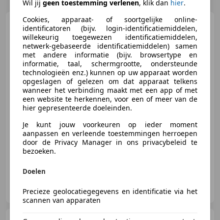
Wil jij
geen toestemming verlenen
, klik dan
hier
.
Cookies, apparaat- of soortgelijke online-
Maserati Quattroporte
identificatoren (bijv. login-identificatiemiddelen,
3.0 S Q4 / CARPLAY / CLIMA 4-
willekeurig toegewezen identificatiemiddelen,
ZONE / EXT. LEATHER /
netwerk-gebaseerde identificatiemiddelen) samen
met andere informatie (bijv. browsertype en
informatie, taal, schermgrootte, ondersteunde
technologieën enz.) kunnen op uw apparaat worden
€ 29.495
opgeslagen of gelezen om dat apparaat telkens
wanneer het verbinding maakt met een app of met
een website te herkennen, voor een of meer van de
hier gepresenteerde doeleinden.
04/2015
134.956 km
Benzine
302 kW (411 PK)
Je kunt jouw voorkeuren op ieder moment
aanpassen en verleende toestemmingen herroepen
Alarm, Nieuwe APK, Verwarming zetels achter, Navigatiesysteem, Automatische klimaatregeling, Startonderbreker, Electronic Stability Program
door de Privacy Manager in ons privacybeleid te
bezoeken.
Doelen
Dick Lathouwers Automotive
NL-6101 WT ECHT
Precieze geolocatiegegevens en identificatie via het
scannen van apparaten