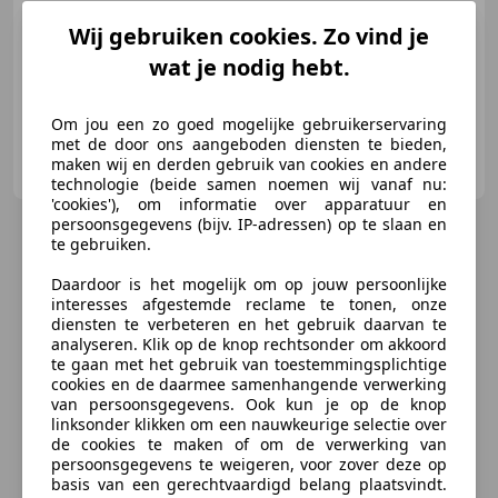
02/2015
166.077 km
Benzine
302 kW (411 PK)
Wij gebruiken cookies. Zo vind je
Met onderhoudshistorie, Panorama dak, 4x4, Radio, Alarm, Navigatiesysteem, Getinte ramen, Schakelflippers
wat je nodig hebt.
Om jou een zo goed mogelijke gebruikerservaring
met de door ons aangeboden diensten te bieden,
Autobedrijf N.Drost
maken wij en derden gebruik van cookies en andere
NL-7961 ED RUINERWOLD
technologie (beide samen noemen wij vanaf nu:
'cookies'), om informatie over apparatuur en
persoonsgegevens (bijv. IP-adressen) op te slaan en
te gebruiken.
Daardoor is het mogelijk om op jouw persoonlijke
interesses afgestemde reclame te tonen, onze
diensten te verbeteren en het gebruik daarvan te
analyseren. Klik op de knop rechtsonder om akkoord
te gaan met het gebruik van toestemmingsplichtige
cookies en de daarmee samenhangende verwerking
van persoonsgegevens. Ook kun je op de knop
linksonder klikken om een nauwkeurige selectie over
de cookies te maken of om de verwerking van
persoonsgegevens te weigeren, voor zover deze op
basis van een gerechtvaardigd belang plaatsvindt.