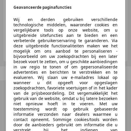
Geavanceerde paginafuncties
Wij en derden gebruiken verschillende
07/2015
63.811 km
Benzine
390 kW (530 PK)
technologische middelen, waaronder cookies en
vergelijkbare tools op onze website, om u
uitgebreide sitefuncties aan te bieden en een
verbeterde gebruikerservaring te garanderen. Via
deze uitgebreide functionaliteiten maken we het
Sportgarage Auto Hellenbrand
mogelijk om ons aanbod te personaliseren -
NL-6442 PL BRUNSSUM
bijvoorbeeld om uw zoekopdrachten bij een later
bezoek voort te zetten, om u geschikte aanbiedingen
in uw regio te tonen of om gepersonaliseerde
advertenties en berichten te verstrekken en te
Vorige
1
/
1
Volgende
evalueren. Wij slaan uw e-mailadres lokaal op
wanneer u dit opgeeft voor opgeslagen
zoekopdrachten, favoriete voertuigen of in het kader
van de prijsbeoordeling. Dit vergemakkelijkt het
gebruik van de website, omdat u bij latere bezoeken
niet opnieuw hoeft in te voeren. Met uw
toestemming wordt op gebruik gebaseerde
informatie verzonden naar dealers waarmee u
contact opneemt. Sommige cookies/tools worden
door de aanbieders gebruikt om informatie die u
verstrekt bij het indienen van