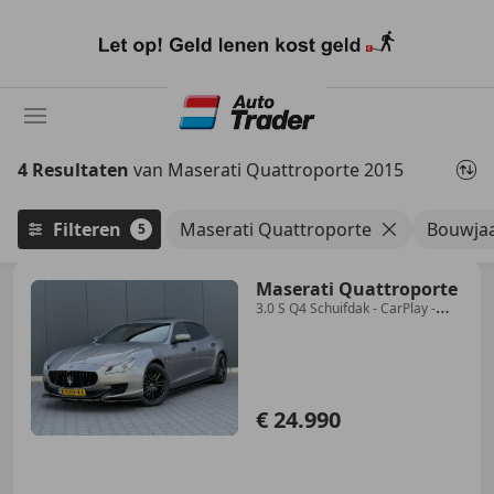
Ga
naar
hoofdinhoud
4 Resultaten
van Maserati Quattroporte 2015
Filteren
Maserati Quattroporte
Bouwjaa
5
Maserati Quattroporte
3.0 S Q4 Schuifdak - CarPlay -
Maxton Design - Led
€ 24.990