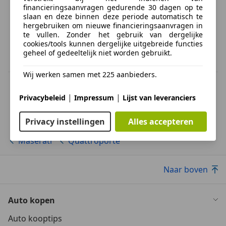
financieringsaanvragen gedurende 30 dagen op te
slaan en deze binnen deze periode automatisch te
hergebruiken om nieuwe financieringsaanvragen in
te vullen. Zonder het gebruik van dergelijke
cookies/tools kunnen dergelijke uitgebreide functies
geheel of gedeeltelijk niet worden gebruikt.
Wij werken samen met 225 aanbieders.
BTW verrekenbaar
Specificatie van de fabrikant voor nieuwe voertuigen. Afhankelijk van de
|
|
Privacybeleid
Impressum
Lijst van leveranciers
kilometerstand, het rijgedrag, de leeftijd van de batterij en het
laadgedrag, kan de radius van occasies aanzienlijk variëren.
Privacy instellingen
Alles accepteren
Maserati
Quattroporte
Naar boven
Auto kopen
Auto kooptips