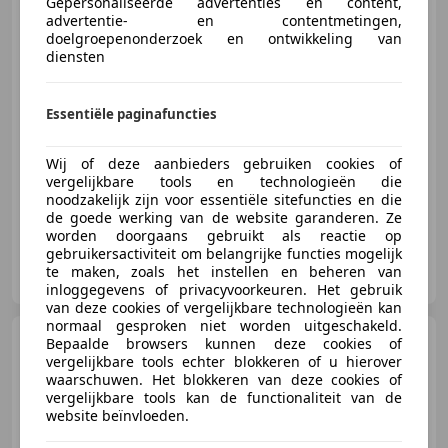
Maserati Quattroporte
Gepersonaliseerde advertenties en content,
GTS 3.8L V8 2015 (Zeer snel &
advertentie- en contentmetingen,
Mooi)
doelgroepenonderzoek en ontwikkeling van
diensten
€ 36.850
1
Essentiële paginafuncties
Wij of deze aanbieders gebruiken cookies of
09/2015
30.243 km
Benzine
390 kW (530 PK)
vergelijkbare tools en technologieën die
noodzakelijk zijn voor essentiële sitefuncties en die
de goede werking van de website garanderen. Ze
worden doorgaans gebruikt als reactie op
gebruikersactiviteit om belangrijke functies mogelijk
Vemu Trading B.V.
te maken, zoals het instellen en beheren van
NL-2231 AG RIJNSBURG
inloggegevens of privacyvoorkeuren. Het gebruik
van deze cookies of vergelijkbare technologieën kan
normaal gesproken niet worden uitgeschakeld.
Maserati Quattroporte
Bepaalde browsers kunnen deze cookies of
3.8L V8 GTS | Carbon pakket |
vergelijkbare tools echter blokkeren of u hierover
530pk | 64.000km |
waarschuwen. Het blokkeren van deze cookies of
vergelijkbare tools kan de functionaliteit van de
website beïnvloeden.
€ 79.000