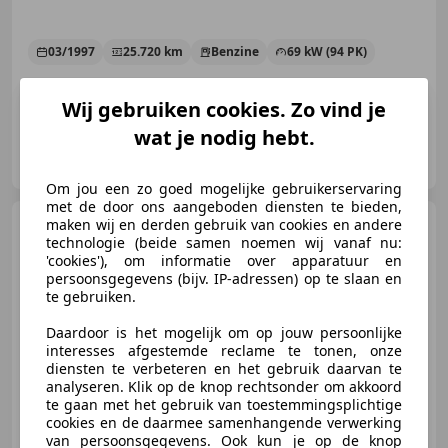
03/1997
25.720 km
Benzine
69 kW (94 PK)
Wij gebruiken cookies. Zo vind je
wat je nodig hebt.
Auto Oostra
NL-9231 DX SURHUISTERVEEN
Om jou een zo goed mogelijke gebruikerservaring
met de door ons aangeboden diensten te bieden,
Renault Laguna
maken wij en derden gebruik van cookies en andere
2.0 16V
technologie (beide samen noemen wij vanaf nu:
Dynamique|Nap |Airco
'cookies'), om informatie over apparatuur en
|Trekhaak |Xenon
persoonsgegevens (bijv. IP-adressen) op te slaan en
te gebruiken.
€ 1.990
Daardoor is het mogelijk om op jouw persoonlijke
interesses afgestemde reclame te tonen, onze
diensten te verbeteren en het gebruik daarvan te
analyseren. Klik op de knop rechtsonder om akkoord
te gaan met het gebruik van toestemmingsplichtige
02/2008
361.252 km
Benzine
103 kW (140 PK)
cookies en de daarmee samenhangende verwerking
van persoonsgegevens. Ook kun je op de knop