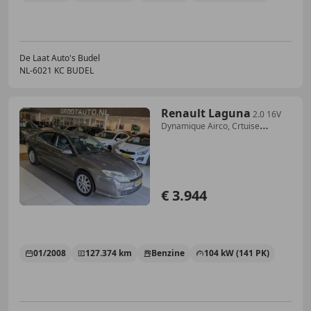
De Laat Auto's Budel
NL-6021 KC BUDEL
Renault Laguna
2.0 16V
Dynamique Airco, Crtuise
Control, Stuurbek
€ 3.944
01/2008
127.374 km
Benzine
104 kW (141 PK)