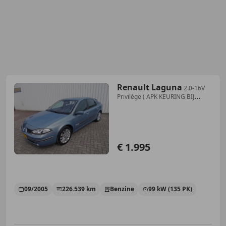
Renault Laguna
2.0-16V
Privilège ( APK KEURING BIJ
AFLEVERING! )
€ 1.995
09/2005
226.539 km
Benzine
99 kW (135 PK)