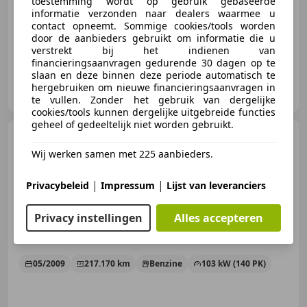
toestemming wordt op gebruik gebaseerde
informatie verzonden naar dealers waarmee u
02/2013
263.872 km
Diesel
82 kW (111 PK)
contact opneemt. Sommige cookies/tools worden
door de aanbieders gebruikt om informatie die u
verstrekt bij het indienen van
financieringsaanvragen gedurende 30 dagen op te
slaan en deze binnen deze periode automatisch te
Klomp Cars
hergebruiken om nieuwe financieringsaanvragen in
NL-8071 RN NUNSPEET
te vullen. Zonder het gebruik van dergelijke
cookies/tools kunnen dergelijke uitgebreide functies
geheel of gedeeltelijk niet worden gebruikt.
Renault Laguna
2.0 16V
Dynamique | Top Staat |
Wij werken samen met 225 aanbieders.
|
|
Privacybeleid
Impressum
Lijst van leveranciers
€ 2.490
Privacy instellingen
Alles accepteren
05/2009
217.170 km
Benzine
103 kW (140 PK)