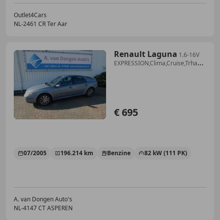
Outlet4Cars
NL-2461 CR Ter Aar
Renault Laguna
1.6-16V
EXPRESSION,Clima,Cruise,Trhaak,APK
13-11-2
€ 695
07/2005
196.214 km
Benzine
82 kW (111 PK)
A. van Dongen Auto's
NL-4147 CT ASPEREN