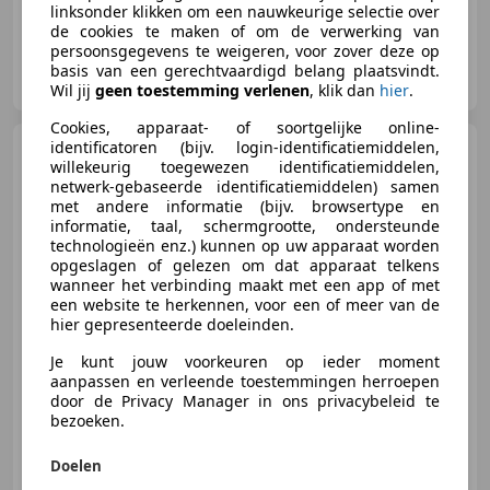
linksonder klikken om een nauwkeurige selectie over
de cookies te maken of om de verwerking van
persoonsgegevens te weigeren, voor zover deze op
Nobelauto’s B.V.
basis van een gerechtvaardigd belang plaatsvindt.
NL-4265 HD GENDEREN
Wil jij
geen toestemming verlenen
, klik dan
hier
.
Cookies, apparaat- of soortgelijke online-
identificatoren (bijv. login-identificatiemiddelen,
Renault Laguna
1.9 DCI
willekeurig toegewezen identificatiemiddelen,
120pk Youngtimer Leder ECC-
netwerk-gebaseerde identificatiemiddelen) samen
Climat Cruise L
met andere informatie (bijv. browsertype en
informatie, taal, schermgrootte, ondersteunde
technologieën enz.) kunnen op uw apparaat worden
opgeslagen of gelezen om dat apparaat telkens
€ 2.750
wanneer het verbinding maakt met een app of met
een website te herkennen, voor een of meer van de
hier gepresenteerde doeleinden.
Je kunt jouw voorkeuren op ieder moment
06/2002
145.439 km
Diesel
88 kW (120 PK)
aanpassen en verleende toestemmingen herroepen
door de Privacy Manager in ons privacybeleid te
bezoeken.
Doelen
Autobedrijf De Toekomst Vlijmen B.V.