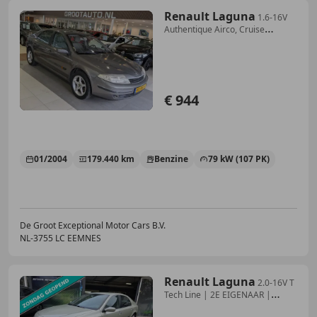
Renault Laguna
1.6-16V
Authentique Airco, Cruise
Control, Trekhaa
€ 944
01/2004
179.440 km
Benzine
79 kW (107 PK)
De Groot Exceptional Motor Cars B.V.
NL-3755 LC EEMNES
Renault Laguna
2.0-16V T
Tech Line | 2E EIGENAAR |
12MND GARANTIE