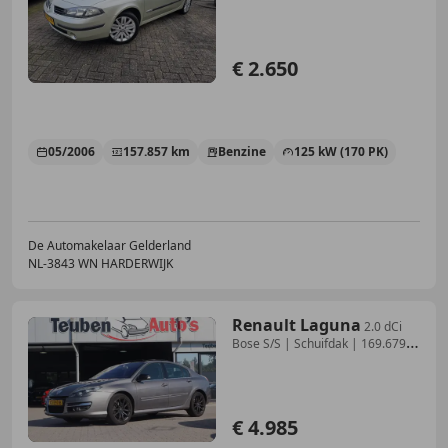
€ 2.650
05/2006
157.857 km
Benzine
125 kW (170 PK)
De Automakelaar Gelderland
NL-3843 WN HARDERWIJK
Renault Laguna
2.0 dCi
Bose S/S | Schuifdak | 169.679
Km | 2013
€ 4.985