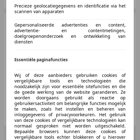
NL-5251 JB VLIJMEN
Precieze geolocatiegegevens en identificatie via het
scannen van apparaten
Renault Laguna
2.0-16V
Gepersonaliseerde advertenties en content,
Tech Line Aut Navi NIEUWE APK!
advertentie- en contentmetingen,
doelgroepenonderzoek en ontwikkeling van
diensten
€ 1.495
Essentiële paginafuncties
Wij of deze aanbieders gebruiken cookies of
vergelijkbare tools en technologieën die
02/2006
232.747 km
Benzine
99 kW (135 PK)
noodzakelijk zijn voor essentiële sitefuncties en die
de goede werking van de website garanderen. Ze
worden doorgaans gebruikt als reactie op
gebruikersactiviteit om belangrijke functies mogelijk
te maken, zoals het instellen en beheren van
Luca Cars B.V.
inloggegevens of privacyvoorkeuren. Het gebruik
NL-3751 BG BUNSCHOTEN-SPAKENBURG
van deze cookies of vergelijkbare technologieën kan
normaal gesproken niet worden uitgeschakeld.
Bepaalde browsers kunnen deze cookies of
vergelijkbare tools echter blokkeren of u hierover