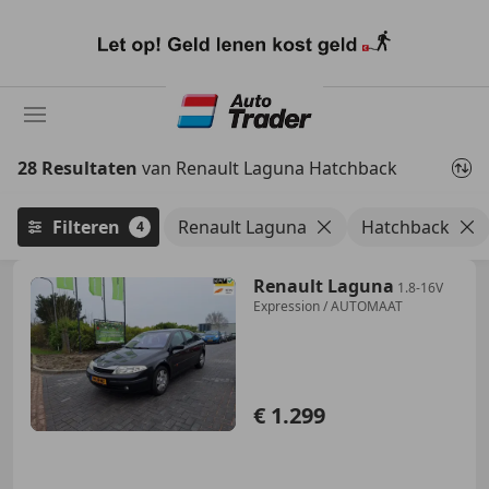
Ga
naar
hoofdinhoud
28 Resultaten
van Renault Laguna Hatchback
Filteren
Renault Laguna
Hatchback
4
Renault Laguna
1.8-16V
Expression / AUTOMAAT
€ 1.299