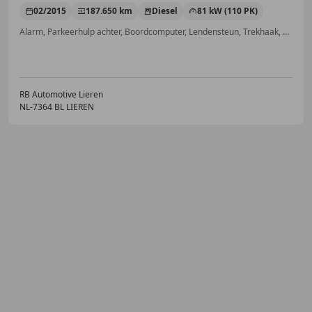
02/2015
187.650 km
Diesel
81 kW (110 PK)
Alarm, Parkeerhulp achter, Boordcomputer, Lendensteun, Trekhaak, Bluetooth, Airconditioning, Armsteun
RB Automotive Lieren
NL-7364 BL LIEREN