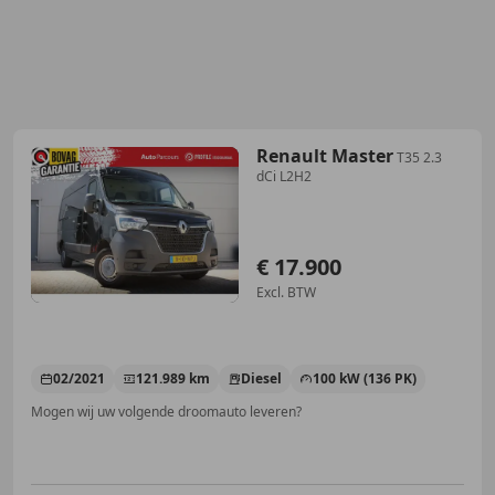
Renault Master
T35 2.3
dCi L2H2
€ 17.900
Excl. BTW
02/2021
121.989 km
Diesel
100 kW (136 PK)
Mogen wij uw volgende droomauto leveren?