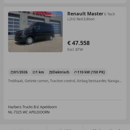
Renault Master
E-Tech
L2H2 Red Edition
€ 47.558
Excl. BTW
01/2026
1 km
Elektrisch
110 kW (150 PK)
Trekhaak, Getinte ramen, Traction control, Airbag bestuurder, Navigatiesysteem, Airbag passagier, Nieuwe APK, Voorruitverwarming
Harbers Trucks B.V. Apeldoorn
NL-7325 WC APELDOORN