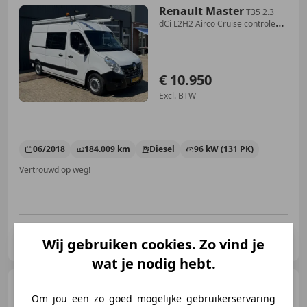
Renault Master
T35 2.3
dCi L2H2 Airco Cruise controle
Kastinricht
€ 10.950
Excl. BTW
06/2018
184.009 km
Diesel
96 kW (131 PK)
Vertrouwd op weg!
Dani Automobielen
Wij gebruiken cookies. Zo vind je
NL-7665 SE ALBERGEN
wat je nodig hebt.
Renault Master
2.3 dCi
Om jou een zo goed mogelijke gebruikerservaring
136 Pk L1/H2 Comfort Airco