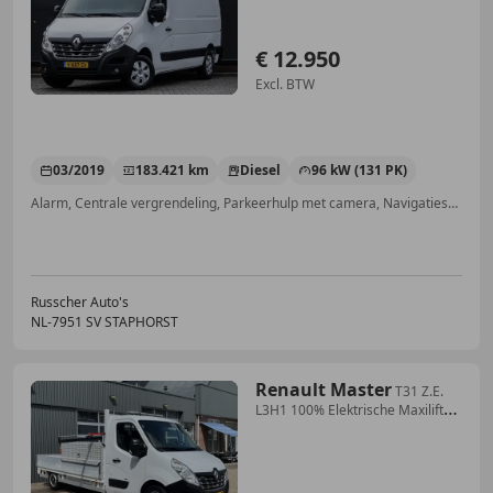
| Achteruit
€ 12.950
Excl. BTW
03/2019
183.421 km
Diesel
96 kW (131 PK)
Alarm, Centrale vergrendeling, Parkeerhulp met camera, Navigatiesysteem, Airconditioning, Parkeerhulp achter, Trekhaak, Bluetooth
Russcher Auto's
NL-7951 SV STAPHORST
Renault Master
T31 Z.E.
L3H1 100% Elektrische Maxilift
m50 laadkr