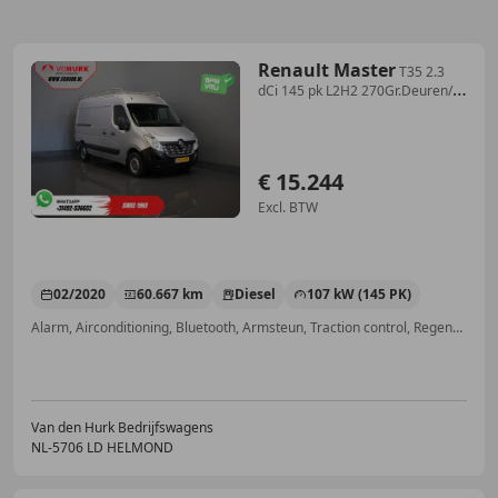
Renault Master
T35 2.3
dCi 145 pk L2H2 270Gr.Deuren/
2.5t Trekver
€ 15.244
Excl. BTW
02/2020
60.667 km
Diesel
107 kW (145 PK)
Alarm, Airconditioning, Bluetooth, Armsteun, Traction control, Regensensor, Centrale vergrendeling
Van den Hurk Bedrijfswagens
NL-5706 LD HELMOND