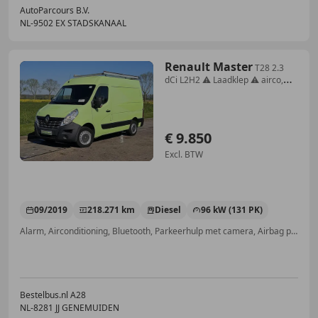
AutoParcours B.V.
NL-9502 EX STADSKANAAL
Renault Master
T28 2.3
dCi L2H2 ⚠️ Laadklep ⚠️ airco,
navi, came
€ 9.850
Excl. BTW
09/2019
218.271 km
Diesel
96 kW (131 PK)
Alarm, Airconditioning, Bluetooth, Parkeerhulp met camera, Airbag passagier, Armsteun, Cruise control, Navigatiesysteem
Bestelbus.nl A28
NL-8281 JJ GENEMUIDEN