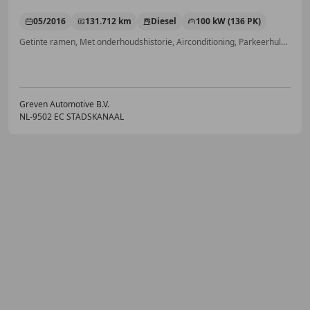
05/2016
131.712 km
Diesel
100 kW (136 PK)
Getinte ramen, Met onderhoudshistorie, Airconditioning, Parkeerhulp met camera, Standkachel, Bluetooth, Airbag passagier, Trekhaak
Greven Automotive B.V.
NL-9502 EC STADSKANAAL