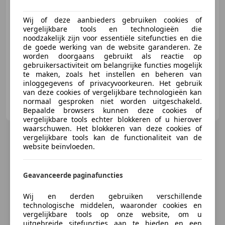
Wij of deze aanbieders gebruiken cookies of
vergelijkbare tools en technologieën die
noodzakelijk zijn voor essentiële sitefuncties en die
01/2023
82.021 km
Diesel
104 kW (141 PK)
de goede werking van de website garanderen. Ze
Altijd ruim 80 bedrijfswagens op voorraad!
worden doorgaans gebruikt als reactie op
gebruikersactiviteit om belangrijke functies mogelijk
te maken, zoals het instellen en beheren van
inloggegevens of privacyvoorkeuren. Het gebruik
van deze cookies of vergelijkbare technologieën kan
C. de Bruin Personenauto's B.V.
normaal gesproken niet worden uitgeschakeld.
NL-2913 LP NIEUWERKERK AAN DEN IJSSEL
Bepaalde browsers kunnen deze cookies of
vergelijkbare tools echter blokkeren of u hierover
waarschuwen. Het blokkeren van deze cookies of
vergelijkbare tools kan de functionaliteit van de
website beïnvloeden.
Geavanceerde paginafuncties
Wij en derden gebruiken verschillende
technologische middelen, waaronder cookies en
vergelijkbare tools op onze website, om u
uitgebreide sitefuncties aan te bieden en een