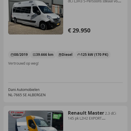
dCi L3H3 5-Persoons Ideaal voor
Camper!! B
€ 29.950
08/2019
39.666 km
Diesel
125 kW (170 PK)
Vertrouwd op weg!
Dani Automobielen
NL-7665 SE ALBERGEN
Renault Master
2.3 dCi
145 pk L2H2 EXPORT
270Gr.Deuren/ Gev.Stoel