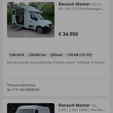
Renault Master
T35 2.3
dCi L3H3 2018 Paardenwagen
Horsetruck
€ 34.950
06/2018
58.894 km
Diesel
96 kW (131 PK)
Boordcomputer, Airconditioning, Traction control, Trekhaak, Armsteun
Thomas Automotive
NL-7151 NB EIBERGEN
Renault Master
T35 |
L2H2 | 2.3dCi 130Pk | Stoel-Bank