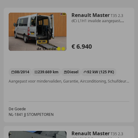
Renault Master
T35 2.3
dCi L1H1 invalide aangepast
incl.lift el.d
€ 6.940
08/2014
239.669 km
Diesel
92 kW (125 PK)
Aangepast voor mindervaliden, Garantie, Airconditioning, Schuifdeur rechts, ABS, Airbag bestuurder, Armsteun, Startonderbreker
De Goede
NL-1841 JJ STOMPETOREN
Renault Master
T35 2.3