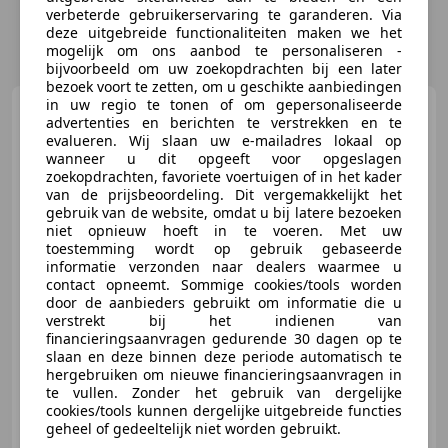
verbeterde gebruikerservaring te garanderen. Via
deze uitgebreide functionaliteiten maken we het
mogelijk om ons aanbod te personaliseren -
bijvoorbeeld om uw zoekopdrachten bij een later
bezoek voort te zetten, om u geschikte aanbiedingen
in uw regio te tonen of om gepersonaliseerde
Renault Master
T35 2.5dCi
advertenties en berichten te verstrekken en te
Bakwagen Laadklep Meubelbak
evalueren. Wij slaan uw e-mailadres lokaal op
Koffer
wanneer u dit opgeeft voor opgeslagen
zoekopdrachten, favoriete voertuigen of in het kader
van de prijsbeoordeling. Dit vergemakkelijkt het
€ 7.950
gebruik van de website, omdat u bij latere bezoeken
niet opnieuw hoeft in te voeren. Met uw
Excl. BTW
toestemming wordt op gebruik gebaseerde
informatie verzonden naar dealers waarmee u
contact opneemt. Sommige cookies/tools worden
door de aanbieders gebruikt om informatie die u
03/2008
76.647 km
Diesel
88 kW (120 PK)
verstrekt bij het indienen van
financieringsaanvragen gedurende 30 dagen op te
Centrale deurvergrendeling met afstandsbediening, Airconditioning
slaan en deze binnen deze periode automatisch te
hergebruiken om nieuwe financieringsaanvragen in
te vullen. Zonder het gebruik van dergelijke
cookies/tools kunnen dergelijke uitgebreide functies
geheel of gedeeltelijk niet worden gebruikt.
Aalberts Bedrijfswagens B.V.