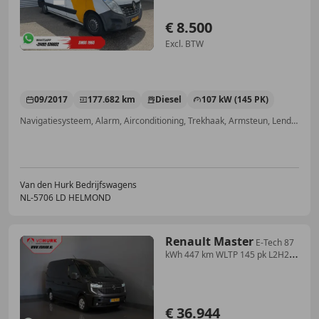
€ 8.500
Excl. BTW
09/2017
177.682 km
Diesel
107 kW (145 PK)
Navigatiesysteem, Alarm, Airconditioning, Trekhaak, Armsteun, Lendensteun, Boordcomputer, Multifunctioneel stuurwiel
Van den Hurk Bedrijfswagens
NL-5706 LD HELMOND
Renault Master
E-Tech 87
kWh 447 km WLTP 145 pk L2H2
NL Auto/ LED
€ 36.944