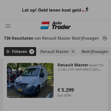
Ga
naar
hoofdinhoud
736 Resultaten
van Renault Master Bedrijfswagen
Filteren
Renault Master
Bedrijfswagen
4
Renault Master
bestel T33
2.3 dCi L1H1 NAP AIRCO LEES
TEKST
€ 5.299
Excl. BTW