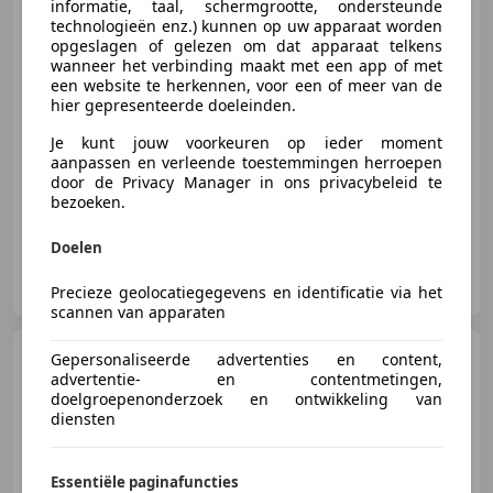
informatie, taal, schermgrootte, ondersteunde
€ 10.450
technologieën enz.) kunnen op uw apparaat worden
opgeslagen of gelezen om dat apparaat telkens
Excl. BTW
wanneer het verbinding maakt met een app of met
een website te herkennen, voor een of meer van de
hier gepresenteerde doeleinden.
12/2015
195.325 km
Diesel
93 kW (126 PK)
Je kunt jouw voorkeuren op ieder moment
aanpassen en verleende toestemmingen herroepen
Nieuwe APK, Garantie, Parkeerhulp met camera, Airconditioning, Alarm, Boordcomputer, Bluetooth, Navigatiesysteem
door de Privacy Manager in ons privacybeleid te
bezoeken.
Doelen
Autobedrijf Jack Burgwal B.V.
NL-7957 AT DE WIJK
Precieze geolocatiegegevens en identificatie via het
scannen van apparaten
Renault Master
/ Peugeot
Gepersonaliseerde advertenties en content,
Boxer 140 PK Lowliner Laadklep /
advertentie- en contentmetingen,
Oprijkl
doelgroepenonderzoek en ontwikkeling van
diensten
€ 22.900
Essentiële paginafuncties
Excl. BTW