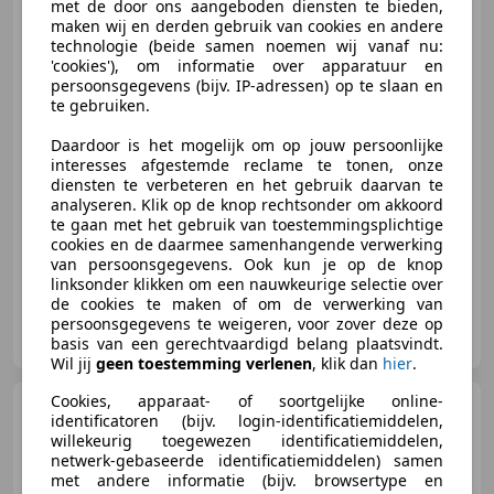
Cruisecontrol
met de door ons aangeboden diensten te bieden,
maken wij en derden gebruik van cookies en andere
technologie (beide samen noemen wij vanaf nu:
'cookies'), om informatie over apparatuur en
€ 15.900
persoonsgegevens (bijv. IP-adressen) op te slaan en
Excl. BTW
te gebruiken.
Daardoor is het mogelijk om op jouw persoonlijke
interesses afgestemde reclame te tonen, onze
diensten te verbeteren en het gebruik daarvan te
01/2022
69.272 km
Diesel
99 kW (135 PK)
analyseren. Klik op de knop rechtsonder om akkoord
Altijd ruim 80 bedrijfswagens op voorraad!
te gaan met het gebruik van toestemmingsplichtige
cookies en de daarmee samenhangende verwerking
van persoonsgegevens. Ook kun je op de knop
linksonder klikken om een nauwkeurige selectie over
de cookies te maken of om de verwerking van
C. de Bruin Personenauto's B.V.
persoonsgegevens te weigeren, voor zover deze op
NL-2913 LP NIEUWERKERK AAN DEN IJSSEL
basis van een gerechtvaardigd belang plaatsvindt.
Wil jij
geen toestemming verlenen
, klik dan
hier
.
Cookies, apparaat- of soortgelijke online-
Renault Master
T35 2.3
identificatoren (bijv. login-identificatiemiddelen,
dCi L2H2 Trekhaak | Camera |
willekeurig toegewezen identificatiemiddelen,
Airco
netwerk-gebaseerde identificatiemiddelen) samen
met andere informatie (bijv. browsertype en