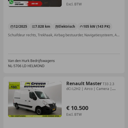
Excl. BTW
12/2025
7.028 km
Elektrisch
105 kW (143 PK)
Schuifdeur rechts, Trekhaak, Airbag bestuurder, Navigatiesysteem, Alarm, Lendensteun, Zomerbanden, Stoelverwarming
Van den Hurk Bedrijfswagens
NL-5706 LD HELMOND
Renault Master
T33 2.3
dCi L2H2 | Airco | Camera |
Trekhaak | Par
€ 10.500
Excl. BTW