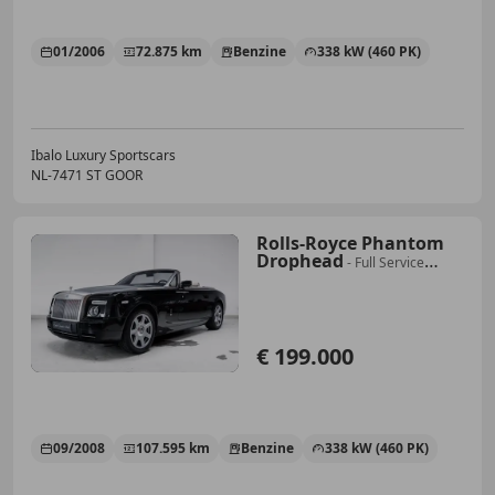
01/2006
72.875 km
Benzine
338 kW (460 PK)
Ibalo Luxury Sportscars
NL-7471 ST GOOR
Rolls-Royce Phantom
Drophead
- Full Service
History - Teak Deck - Belgium
Deliv
€ 199.000
09/2008
107.595 km
Benzine
338 kW (460 PK)