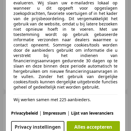
Starlight / Org. NL
evalueren. Wij slaan uw e-mailadres lokaal op
wanneer u dit opgeeft voor opgeslagen
zoekopdrachten, favoriete voertuigen of in het kader
van de prijsbeoordeling. Dit vergemakkelijkt het
gebruik van de website, omdat u bij latere bezoeken
€ 394.950
niet opnieuw hoeft in te voeren. Met uw
toestemming wordt op gebruik gebaseerde
informatie verzonden naar dealers waarmee u
contact opneemt. Sommige cookies/tools worden
01/2024
9.722 km
Elektrisch
431 kW (586 PK)
door de aanbieders gebruikt om informatie die u
verstrekt bij het indienen van
financieringsaanvragen gedurende 30 dagen op te
slaan en deze binnen deze periode automatisch te
hergebruiken om nieuwe financieringsaanvragen in
te vullen. Zonder het gebruik van dergelijke
Hermans Collectables
cookies/tools kunnen dergelijke uitgebreide functies
NL-6951 KM DIEREN
geheel of gedeeltelijk niet worden gebruikt.
Wij werken samen met 225 aanbieders.
Rolls-Royce Phantom
Series II "The Extrovert" |
Starlight, Bespoke Aud
|
|
Privacybeleid
Impressum
Lijst van leveranciers
Privacy instellingen
Alles accepteren
€ 465.000