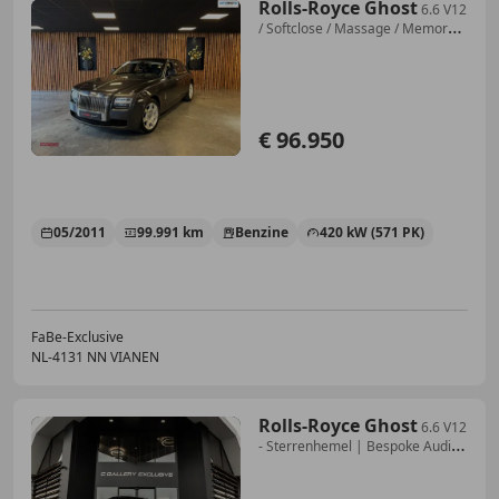
Rolls-Royce Ghost
6.6 V12
/ Softclose / Massage / Memory /
HUD / Sto
€ 96.950
05/2011
99.991 km
Benzine
420 kW (571 PK)
FaBe-Exclusive
NL-4131 NN VIANEN
Rolls-Royce Ghost
6.6 V12
- Sterrenhemel | Bespoke Audio
| Stoelkoel