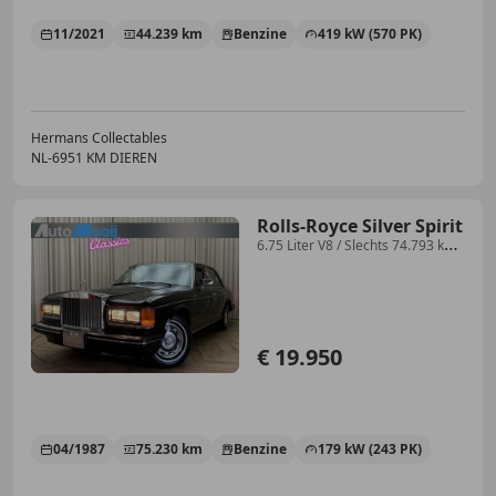
11/2021
44.239 km
Benzine
419 kW (570 PK)
Hermans Collectables
NL-6951 KM DIEREN
Rolls-Royce Silver Spirit
6.75 Liter V8 / Slechts 74.793 km /
CALIFORNIA IMP
€ 19.950
04/1987
75.230 km
Benzine
179 kW (243 PK)