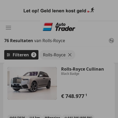
Ga
naar
hoofdinhoud
76 Resultaten
van Rolls-Royce
Filteren
Rolls-Royce
2
Rolls-Royce Cullinan
Black Badge
€ 748.977
1
01/2026
1 km
Benzine
441 kW (600 PK)