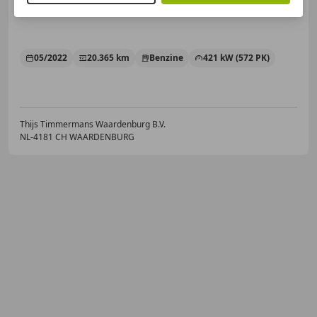
05/2022
20.365 km
Benzine
421 kW (572 PK)
Thijs Timmermans Waardenburg B.V.
NL-4181 CH WAARDENBURG