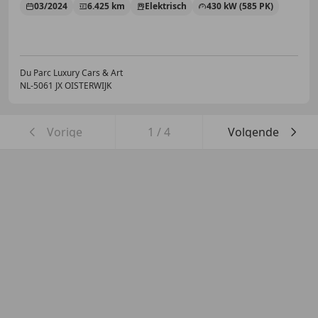
03/2024
6.425 km
Elektrisch
430 kW (585 PK)
Du Parc Luxury Cars & Art
NL-5061 JX OISTERWIJK
Vorige
1
/
4
Volgende