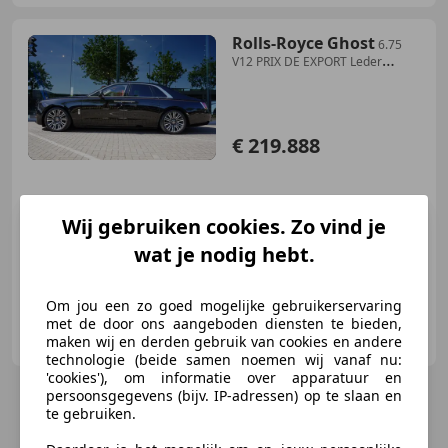
Rolls-Royce Ghost
6.75
V12 PRIX DE EXPORT Leder
Hermes
€ 219.888
Wij gebruiken cookies. Zo vind je
05/2022
74.553 km
Benzine
420 kW (571 PK)
wat je nodig hebt.
Om jou een zo goed mogelijke gebruikerservaring
Du Parc Luxury Cars & Art
met de door ons aangeboden diensten te bieden,
NL-5061 JX OISTERWIJK
maken wij en derden gebruik van cookies en andere
technologie (beide samen noemen wij vanaf nu:
'cookies'), om informatie over apparatuur en
persoonsgegevens (bijv. IP-adressen) op te slaan en
te gebruiken.