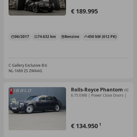
€ 189.995
06/2017
74.632 km
Benzine
450 kW (612 PK)
C Gallery Exclusive B.V.
NL-1689 ZS ZWAAG
Rolls-Royce Phantom
VII
6.75 EWB | Power Close Doors |
€ 134.950
1