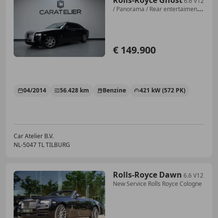
Rolls-Royce Ghost
6.6 V12
/ Panorama / Rear entertaiment /
Dealer on
€ 149.900
04/2014
56.428 km
Benzine
421 kW (572 PK)
Car Atelier B.V.
NL-5047 TL TILBURG
Rolls-Royce Dawn
6.6 V12
New Service Rolls Royce Cologne