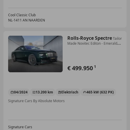
Cool Classic Club
NL-1411 AN NAARDEN
Rolls-Royce Spectre
Tailor
Made Novitec Editon - Emerald
Green Carbon
€ 499.950
1
04/2024
13.200 km
Elektrisch
465 kW (632 PK)
Signature Cars By Absolute Motors
Signature Cars