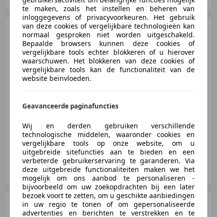
te maken, zoals het instellen en beheren van
inloggegevens of privacyvoorkeuren. Het gebruik
van deze cookies of vergelijkbare technologieën kan
Rolls-Royce Camargue
|
normaal gesproken niet worden uitgeschakeld.
Pininfarina Design | Only 529
Bepaalde browsers kunnen deze cookies of
Built | Dutch regi
vergelijkbare tools echter blokkeren of u hierover
waarschuwen. Het blokkeren van deze cookies of
vergelijkbare tools kan de functionaliteit van de
€ 74.950
website beïnvloeden.
Geavanceerde paginafuncties
06/1985
19.500 km
Benzine
162 kW (220 PK)
Wij en derden gebruiken verschillende
technologische middelen, waaronder cookies en
vergelijkbare tools op onze website, om u
uitgebreide sitefuncties aan te bieden en een
verbeterde gebruikerservaring te garanderen. Via
Kaeve Cars
deze uitgebreide functionaliteiten maken we het
NL-5405 AA UDEN
mogelijk om ons aanbod te personaliseren -
bijvoorbeeld om uw zoekopdrachten bij een later
bezoek voort te zetten, om u geschikte aanbiedingen
Rolls-Royce Spectre
/
in uw regio te tonen of om gepersonaliseerde
Bespoke / PPF / Pinstripe /
advertenties en berichten te verstrekken en te