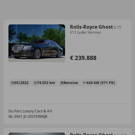
Rolls-Royce Ghost
6.75
V12 Leder Hermes
€ 239.888
05/2022
74.553 km
Benzine
420 kW (571 PK)
Du Parc Luxury Cars & Art
NL-5061 JX OISTERWIJK