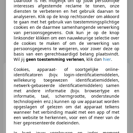
Daardoor is het mogelijk om op jouw persoonlijke
interesses afgestemde reclame te tonen, onze
diensten te verbeteren en het gebruik daarvan te
analyseren. Klik op de knop rechtsonder om akkoord
te gaan met het gebruik van toestemmingsplichtige
cookies en de daarmee samenhangende verwerking
van persoonsgegevens. Ook kun je op de knop
linksonder klikken om een nauwkeurige selectie over
de cookies te maken of om de verwerking van
persoonsgegevens te weigeren, voor zover deze op
basis van een gerechtvaardigd belang plaatsvindt.
Wil jij
geen toestemming verlenen
, klik dan
hier
.
Cookies, apparaat- of soortgelijke online-
Rolls-Royce Cullinan
identificatoren (bijv. login-identificatiemiddelen,
BLACK BADGE 6.75 V12 Fu-Shion
willekeurig toegewezen identificatiemiddelen,
| Sterrenhemel, Besp
netwerk-gebaseerde identificatiemiddelen) samen
met andere informatie (bijv. browsertype en
informatie, taal, schermgrootte, ondersteunde
€ 379.950
1
technologieën enz.) kunnen op uw apparaat worden
opgeslagen of gelezen om dat apparaat telkens
wanneer het verbinding maakt met een app of met
een website te herkennen, voor een of meer van de
hier gepresenteerde doeleinden.
08/2023
91.676 km
Benzine
441 kW (600 PK)
Je kunt jouw voorkeuren op ieder moment