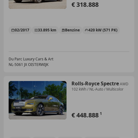
€ 318.888
02/2017
33.895 km
Benzine
420 kW (571 PK)
Du Parc Luxury Cars & Art
NL-5061 JX OISTERWIJK
Rolls-Royce Spectre
AWD
102 kWh / NL-Auto / Multicolor
€ 448.888
1