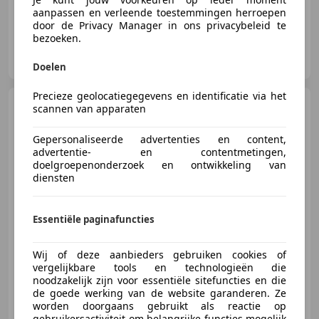
aanpassen en verleende toestemmingen herroepen
door de Privacy Manager in ons privacybeleid te
bezoeken.
Thijs Timmermans Waardenburg B.V.
NL-4181 CH WAARDENBURG
Doelen
Precieze geolocatiegegevens en identificatie via het
Rolls-Royce Silver Spur
scannen van apparaten
4 door Saloon LWB (1986)
Gepersonaliseerde advertenties en content,
advertentie- en contentmetingen,
doelgroepenonderzoek en ontwikkeling van
€ 34.900
diensten
Essentiële paginafuncties
05/1986
75.027 km
Benzine
172 kW (234 PK)
Wij of deze aanbieders gebruiken cookies of
vergelijkbare tools en technologieën die
noodzakelijk zijn voor essentiële sitefuncties en die
de goede werking van de website garanderen. Ze
Legendary Classics
worden doorgaans gebruikt als reactie op
NL-4871 EN ETTEN-LEUR
gebruikersactiviteit om belangrijke functies mogelijk