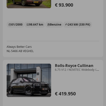
€ 93.900
01/2000
98.647 km
Benzine
243 kW (330 PK)
Always Better Cars
NL-5466 AB VEGHEL
Rolls-Royce Cullinan
6.75 V12 / NOVITEC Widebody /
Starlight / Massage
€ 419.950