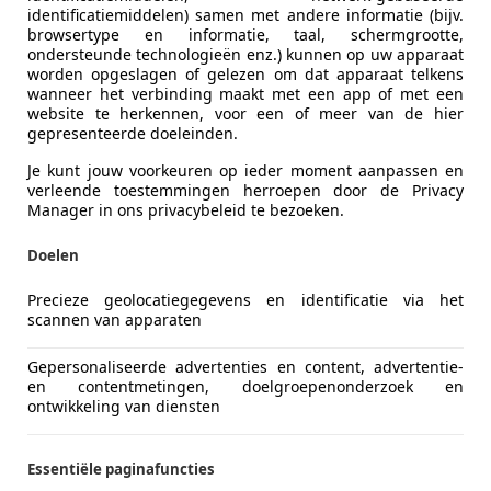
identificatiemiddelen) samen met andere informatie (bijv.
browsertype en informatie, taal, schermgrootte,
ondersteunde technologieën enz.) kunnen op uw apparaat
worden opgeslagen of gelezen om dat apparaat telkens
wanneer het verbinding maakt met een app of met een
website te herkennen, voor een of meer van de hier
gepresenteerde doeleinden.
Je kunt jouw voorkeuren op ieder moment aanpassen en
oyce Corniche
verleende toestemmingen herroepen door de Privacy
Manager in ons privacybeleid te bezoeken.
et, wenig Km, sehr gepflegt
€ 177.980
Doelen
Precieze geolocatiegegevens en identificatie via het
scannen van apparaten
Gepersonaliseerde advertenties en content, advertentie-
en contentmetingen, doelgroepenonderzoek en
ontwikkeling van diensten
04/2000
49.928 km
Ben
Essentiële paginafuncties
IAM UG (haftungsbeschränkt)