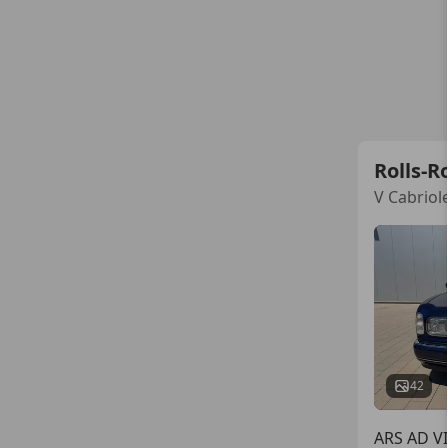
Rolls-R
V Cabriol
42
ARS AD V