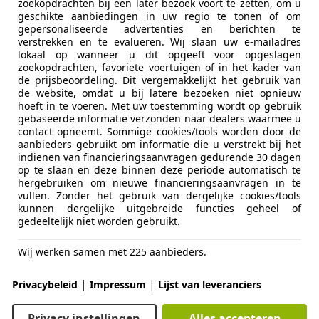
zoekopdrachten bij een later bezoek voort te zetten, om u
oyce Corniche
geschikte aanbiedingen in uw regio te tonen of om
gepersonaliseerde advertenties en berichten te
le V
verstrekken en te evalueren. Wij slaan uw e-mailadres
lokaal op wanneer u dit opgeeft voor opgeslagen
€ 185.000
zoekopdrachten, favoriete voertuigen of in het kader van
de prijsbeoordeling. Dit vergemakkelijkt het gebruik van
de website, omdat u bij latere bezoeken niet opnieuw
hoeft in te voeren. Met uw toestemming wordt op gebruik
gebaseerde informatie verzonden naar dealers waarmee u
contact opneemt. Sommige cookies/tools worden door de
aanbieders gebruikt om informatie die u verstrekt bij het
indienen van financieringsaanvragen gedurende 30 dagen
op te slaan en deze binnen deze periode automatisch te
04/2000
31.000 km
Ben
hergebruiken om nieuwe financieringsaanvragen in te
vullen. Zonder het gebruik van dergelijke cookies/tools
UPERCARS
kunnen dergelijke uitgebreide functies geheel of
 MARBELLA
gedeeltelijk niet worden gebruikt.
Wij werken samen met 225 aanbieders.
oyce Corniche
|
|
Privacybeleid
Impressum
Lijst van leveranciers
Privacy instellingen
Alles accepteren
1