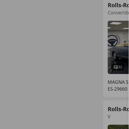
Rolls-R
Convertib
32
MAGNA S
ES-29660
Rolls-R
V