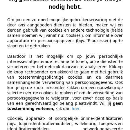
nodig hebt.
374/SERVICE GEPFLEGT
€ 133.500
Om jou een zo goed mogelijke gebruikerservaring met de
door ons aangeboden diensten te bieden, maken wij en
derden gebruik van cookies en andere technologie (beide
samen noemen wij vanaf nu: 'cookies'), om informatie over
apparatuur en persoonsgegevens (bijv. IP-adressen) op te
slaan en te gebruiken.
Daardoor is het mogelijk om op jouw persoonlijke
09/2000
45.500 km
Ben
interesses afgestemde reclame te tonen, onze diensten te
verbeteren en het gebruik daarvan te analyseren. Klik op
zmann GmbH
de knop rechtsonder om akkoord te gaan met het gebruik
 Nürnberg
van toestemmingsplichtige cookies en de daarmee
samenhangende verwerking van persoonsgegevens. Ook
kun je op de knop linksonder klikken om een nauwkeurige
selectie over de cookies te maken of om de verwerking van
persoonsgegevens te weigeren, voor zover deze op basis
van een gerechtvaardigd belang plaatsvindt. Wil jij
geen
toestemming verlenen
, klik dan
hier
.
Cookies, apparaat- of soortgelijke online-identificatoren
(bijv. login-identificatiemiddelen, willekeurig toegewezen
identificatiemiddelen, netwerk-gebaseerde