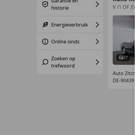
Garantie en
V /1 OF 
historie
Energieverbruik
Online sinds
27
Zoeken op
trefwoord
Auto Zit
DE-90439