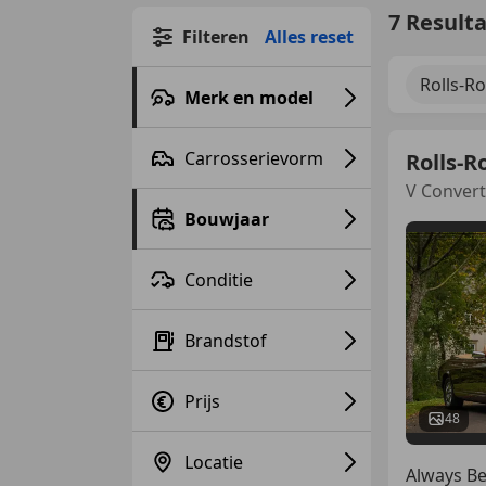
7 Result
Filteren
Alles reset
Rolls-R
Merk en model
Carrosserievorm
Rolls-R
V Convert
Bouwjaar
Conditie
Brandstof
Prijs
48
Locatie
Always Be