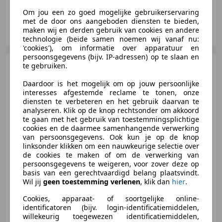
Om jou een zo goed mogelijke gebruikerservaring
met de door ons aangeboden diensten te bieden,
Auto Villa B.V.
maken wij en derden gebruik van cookies en andere
NL-1411 EW NAARDEN
technologie (beide samen noemen wij vanaf nu:
'cookies'), om informatie over apparatuur en
persoonsgegevens (bijv. IP-adressen) op te slaan en
Rolls-Royce Cullinan
te gebruiken.
6.75 V12 Blackbadge Serie II |
Bespoke | Pan.dak |
Daardoor is het mogelijk om op jouw persoonlijke
interesses afgestemde reclame te tonen, onze
diensten te verbeteren en het gebruik daarvan te
analyseren. Klik op de knop rechtsonder om akkoord
€ 749.950
1
te gaan met het gebruik van toestemmingsplichtige
cookies en de daarmee samenhangende verwerking
van persoonsgegevens. Ook kun je op de knop
linksonder klikken om een nauwkeurige selectie over
de cookies te maken of om de verwerking van
02/2026
5.095 km
Benzine
421 kW (572 PK)
persoonsgegevens te weigeren, voor zover deze op
basis van een gerechtvaardigd belang plaatsvindt.
Wil jij
geen toestemming verlenen
, klik dan
hier
.
Cookies, apparaat- of soortgelijke online-
3B Exclusief B.V.
identificatoren (bijv. login-identificatiemiddelen,
NL-3034 KE ROTTERDAM
willekeurig toegewezen identificatiemiddelen,