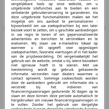
vergelijkbare tools op onze website, om u
uitgebreide sitefuncties aan te bieden en een
verbeterde gebruikerservaring te garanderen. Via
Cito Motors B.V.
deze uitgebreide functionaliteiten maken we het
NL-5628 CM EINDHOVEN
mogelijk om ons aanbod te personaliseren -
bijvoorbeeld om uw zoekopdrachten bij een later
bezoek voort te zetten, om u geschikte aanbiedingen
in uw regio te tonen of om gepersonaliseerde
Rolls-Royce Cullinan
advertenties en berichten te verstrekken en te
6.75 V12 | Black Badge |
evalueren. Wij slaan uw e-mailadres lokaal op
Shooting Star | Manderin
wanneer u dit opgeeft voor opgeslagen
zoekopdrachten, favoriete voertuigen of in het kader
van de prijsbeoordeling. Dit vergemakkelijkt het
€ 429.950
1
gebruik van de website, omdat u bij latere bezoeken
niet opnieuw hoeft in te voeren. Met uw
toestemming wordt op gebruik gebaseerde
informatie verzonden naar dealers waarmee u
contact opneemt. Sommige cookies/tools worden
01/2021
42.907 km
Benzine
421 kW (572 PK)
door de aanbieders gebruikt om informatie die u
verstrekt bij het indienen van
financieringsaanvragen gedurende 30 dagen op te
slaan en deze binnen deze periode automatisch te
hergebruiken om nieuwe financieringsaanvragen in
Louwman Exclusive Cars B.V.
te vullen. Zonder het gebruik van dergelijke
NL-3543 AC UTRECHT
cookies/tools kunnen dergelijke uitgebreide functies