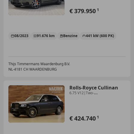
€ 379.950
1
08/2023
91.676 km
Benzine
441 kW (600 PK)
Thijs Timmermans Waardenburg B.V.
NL-4181 CH WAARDENBURG
Rolls-Royce Cullinan
6.75 V12|Two-
Tone|Massage|Pano|Bespoke|
€ 424.740
1