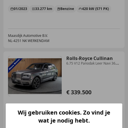
01/2023
33.277 km
Benzine
420 kW (571 PK)
Maasdijk Automotive B.V.
NL-4251 NK WERKENDAM
Rolls-Royce Cullinan
6.75 V12 Panodak Leer Navi 360°
ACC PDC Massage Me
€ 339.500
Wij gebruiken cookies. Zo vind je
08/2019
79.956 km
Benzine
421 kW (572 PK)
wat je nodig hebt.