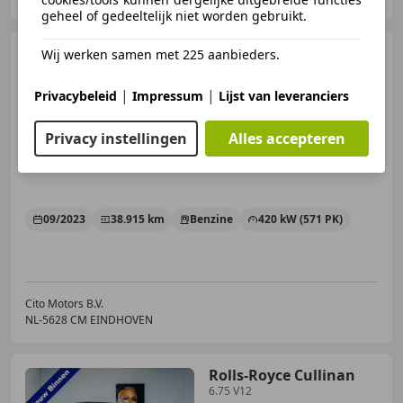
geheel of gedeeltelijk niet worden gebruikt.
Rolls-Royce Cullinan
Wij werken samen met 225 aanbieders.
6.75 V12
|
|
Privacybeleid
Impressum
Lijst van leveranciers
Privacy instellingen
Alles accepteren
€ 399.950
1
09/2023
38.915 km
Benzine
420 kW (571 PK)
Cito Motors B.V.
NL-5628 CM EINDHOVEN
Rolls-Royce Cullinan
6.75 V12