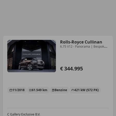
Rolls-Royce Cullinan
6.75 V12 - Panorama | Bespoke
Audio | Massage | HU
€ 344.995
11/2018
61.549 km
Benzine
421 kW (572 PK)
C Gallery Exclusive B.V.