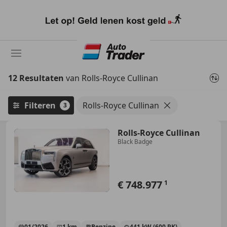
Ga
naar
hoofdinhoud
12 Resultaten
van Rolls-Royce Cullinan
Filteren
Rolls-Royce Cullinan
3
Rolls-Royce Cullinan
Black Badge
€ 748.977
1
01/2026
1 km
Benzine
441 kW (600 PK)