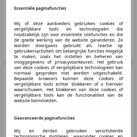
Essentiële paginafuncties
01/2026
1 km
Benzine
400 kW (544 PK)
Wij of deze aanbieders gebruiken cookies of
vergelijkbare tools en technologieën die
noodzakelijk zijn voor essentiële sitefuncties en die
de goede werking van de website garanderen. Ze
worden doorgaans gebruikt als reactie op
Cito Motors B.V.
gebruikersactiviteit om belangrijke functies mogelijk
NL-5628 CM EINDHOVEN
te maken, zoals het instellen en beheren van
inloggegevens of privacyvoorkeuren. Het gebruik
van deze cookies of vergelijkbare technologieën kan
Rolls-Royce Cullinan
normaal gesproken niet worden uitgeschakeld.
Bepaalde browsers kunnen deze cookies of
vergelijkbare tools echter blokkeren of u hierover
waarschuwen. Het blokkeren van deze cookies of
vergelijkbare tools kan de functionaliteit van de
website beïnvloeden.
€ 284.950
Geavanceerde paginafuncties
03/2019
69.248 km
Benzine
420 kW (571 PK)
Wij en derden gebruiken verschillende
technologische middelen, waaronder cookies en