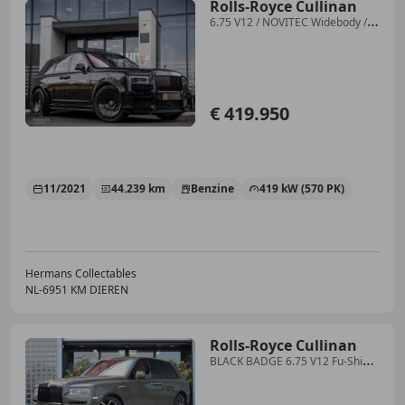
Rolls-Royce Cullinan
6.75 V12 / NOVITEC Widebody /
Starlight / Massage
€ 419.950
11/2021
44.239 km
Benzine
419 kW (570 PK)
Hermans Collectables
NL-6951 KM DIEREN
Rolls-Royce Cullinan
BLACK BADGE 6.75 V12 Fu-Shion
| Sterrenhemel, Besp