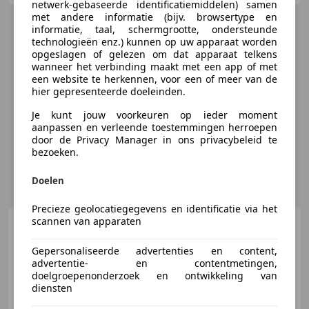
netwerk-gebaseerde identificatiemiddelen) samen
met andere informatie (bijv. browsertype en
informatie, taal, schermgrootte, ondersteunde
technologieën enz.) kunnen op uw apparaat worden
opgeslagen of gelezen om dat apparaat telkens
wanneer het verbinding maakt met een app of met
een website te herkennen, voor een of meer van de
hier gepresenteerde doeleinden.
Je kunt jouw voorkeuren op ieder moment
aanpassen en verleende toestemmingen herroepen
door de Privacy Manager in ons privacybeleid te
bezoeken.
Doelen
Precieze geolocatiegegevens en identificatie via het
scannen van apparaten
Rolls-Royce Cullinan
Series II
Gepersonaliseerde advertenties en content,
advertentie- en contentmetingen,
doelgroepenonderzoek en ontwikkeling van
diensten
€ 671.296
1