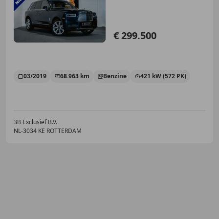
€ 299.500
03/2019
68.963 km
Benzine
421 kW (572 PK)
3B Exclusief B.V.
NL-3034 KE ROTTERDAM