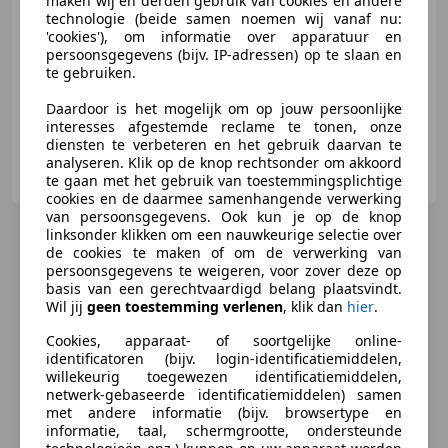
maken wij en derden gebruik van cookies en andere
technologie (beide samen noemen wij vanaf nu:
'cookies'), om informatie over apparatuur en
04/2014
139.376 km
Benzine
81 kW (110 PK)
persoonsgegevens (bijv. IP-adressen) op te slaan en
Alarm, Hill-Hold Control, Lichtmetalen velgen, Lendensteun, Automatische klimaatregeling, Radio, Dakrails, Startonderbreker
te gebruiken.
Daardoor is het mogelijk om op jouw persoonlijke
interesses afgestemde reclame te tonen, onze
diensten te verbeteren en het gebruik daarvan te
van der Kolk auto's
analyseren. Klik op de knop rechtsonder om akkoord
NL-7711 EP NIEUWLEUSEN
te gaan met het gebruik van toestemmingsplichtige
cookies en de daarmee samenhangende verwerking
van persoonsgegevens. Ook kun je op de knop
linksonder klikken om een nauwkeurige selectie over
de cookies te maken of om de verwerking van
persoonsgegevens te weigeren, voor zover deze op
basis van een gerechtvaardigd belang plaatsvindt.
Wil jij
geen toestemming verlenen
, klik dan
hier
.
Cookies, apparaat- of soortgelijke online-
identificatoren (bijv. login-identificatiemiddelen,
willekeurig toegewezen identificatiemiddelen,
netwerk-gebaseerde identificatiemiddelen) samen
met andere informatie (bijv. browsertype en
informatie, taal, schermgrootte, ondersteunde