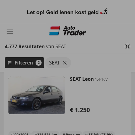
Ga
naar
hoofdinhoud
4.777 Resultaten
van SEAT
Filteren
SEAT
2
SEAT Leon
1.4-16V
€ 1.250
02/2005
228.536 km
Benzine
55 kW (75 PK)