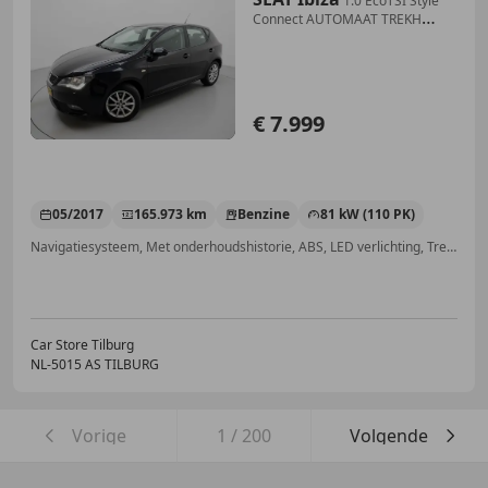
1.0 EcoTSI Style
Connect AUTOMAAT TREKH
AIRCO NAP
€ 7.999
05/2017
165.973 km
Benzine
81 kW (110 PK)
Navigatiesysteem, Met onderhoudshistorie, ABS, LED verlichting, Trekhaak, Isofix, Mistlampen, Parkeerhulp achter
Car Store Tilburg
NL-5015 AS TILBURG
Vorige
1
/
200
Volgende