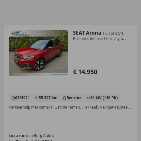
SEAT Arona
1.0 TSI Style
Business Intense I Carplay I
Camera
€ 14.950
03/2021
55.327 km
Benzine
81 kW (110 PK)
Parkeerhulp met camera, Getinte ramen, Trekhaak, Navigatiesysteem, Airconditioning, Adaptieve Cruise Control, Lichtmetalen velgen, Digitale radio-ontvangst
Jacco van den Berg Auto's