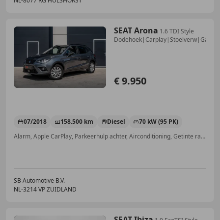
NL-8077 RG HULSHORST
SEAT Arona
1.6 TDI Style
Dodehoek|Carplay|Stoelverw|Garant
€ 9.950
07/2018
158.500 km
Diesel
70 kW (95 PK)
Alarm, Apple CarPlay, Parkeerhulp achter, Airconditioning, Getinte ramen, Stoelverwarming, LED verlichting, Vermoeidheidsdetectie
SB Automotive B.V.
NL-3214 VP ZUIDLAND
SEAT Ibiza