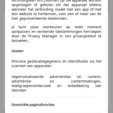
technologieën enz.) kunnen op uw apparaat worden
opgeslagen of gelezen om dat apparaat telkens
wanneer het verbinding maakt met een app of met
een website te herkennen, voor een of meer van de
SEAT Leon
hier gepresenteerde doeleinden.
1.5 TSI FR
Business Intense | Pano | Beats
Je kunt jouw voorkeuren op ieder moment
| Parke
aanpassen en verleende toestemmingen herroepen
door de Privacy Manager in ons privacybeleid te
bezoeken.
€ 15.995
Doelen
Precieze geolocatiegegevens en identificatie via het
scannen van apparaten
07/2019
87.472 km
Benzine
96 kW (131 PK)
Gepersonaliseerde advertenties en content,
Open dak, Sportonderstel, Panorama dak, LED verlichting, Airconditioning, Alarm, Sportstoelen, Parkeerhulp achter
advertentie- en contentmetingen,
doelgroepenonderzoek en ontwikkeling van
diensten
Carteam Paul Goeman Autoservice
NL-1911 DB UITGEEST
Essentiële paginafuncties