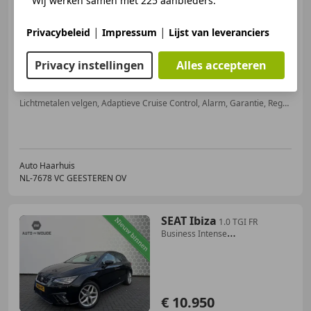
Wij werken samen met 225 aanbieders.
€ 14.900
1
|
|
Privacybeleid
Impressum
Lijst van leveranciers
Privacy instellingen
Alles accepteren
05/2022
76.641 km
Benzine
82 kW (111 PK)
Lichtmetalen velgen, Adaptieve Cruise Control, Alarm, Garantie, Regensensor, Dakrails, Automatische klimaatregeling, Nieuwe APK
Auto Haarhuis
NL-7678 VC GEESTEREN OV
SEAT Ibiza
1.0 TGI FR
Business Intense
Stoelverwarming
€ 10.950