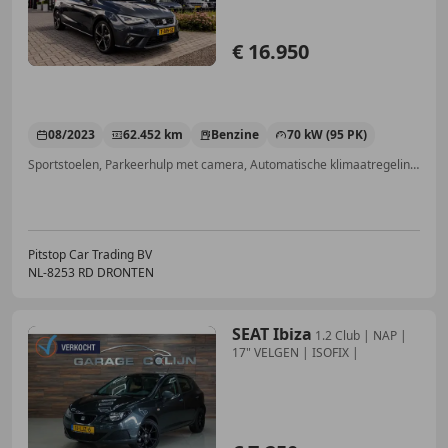
€ 16.950
08/2023
62.452 km
Benzine
70 kW (95 PK)
Sportstoelen, Parkeerhulp met camera, Automatische klimaatregeling, Stoelverwarming, Parkeerhulp voor, Adaptieve Cruise Control, Keyless Entry, Navigatiesysteem
Pitstop Car Trading BV
NL-8253 RD DRONTEN
SEAT Ibiza
1.2 Club | NAP |
17" VELGEN | ISOFIX |