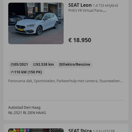
SEAT Leon
1.4 TSI eHybrid
PHEV FR Virtual Pano
Sfeerverlicht
€ 18.950
05/2021
92.538 km
Elektro/Benzine
110 kW (150 PK)
Panorama dak, Sportstoelen, Parkeerhulp met camera, Stuurwielverwarming, Centrale deurvergrendeling met afstandsbediening, Getinte ramen, Adaptieve Cruise Control, Spoiler
Autostad Den Haag
NL-2521 RL DEN HAAG
SEAT Ibiza
1.0 EcoTSI FR