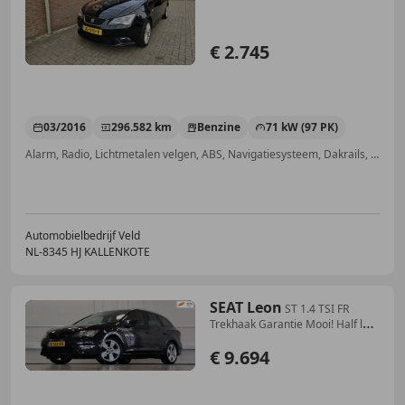
€ 2.745
03/2016
296.582 km
Benzine
71 kW (97 PK)
Alarm, Radio, Lichtmetalen velgen, ABS, Navigatiesysteem, Dakrails, Elektrische ramen, Cruise control
Automobielbedrijf Veld
NL-8345 HJ KALLENKOTE
SEAT Leon
ST 1.4 TSI FR
Trekhaak Garantie Mooi! Half leer
Cl
€ 9.694