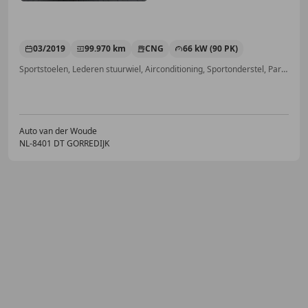
03/2019
99.970 km
CNG
66 kW (90 PK)
Sportstoelen, Lederen stuurwiel, Airconditioning, Sportonderstel, Parkeerhulp met camera, Lichtmetalen velgen, Automatische klimaatregeling, Parkeerhulp achter
Auto van der Woude
NL-8401 DT GORREDIJK