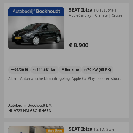
SEAT Ibiza
1.0 TSI Style |
AppleCarplay | Climate | Cruise
€ 8.900
09/2019
141.681 km
Benzine
70 kW (95 PK)
Alarm, Automatische klimaatregeling, Apple CarPlay, Lederen stuurwiel, LED verlichting, Vermoeidheidsdetectie, Met onderhoudshistorie, Airbag passagier
Autobedrijf Bockhoudt B.V.
NL-9723 HM GRONINGEN
SEAT Ibiza
1.2 TDI Style