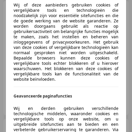
Wij of deze aanbieders gebruiken cookies of
SEAT Leon
2.0 TSI FR DSG
vergelijkbare tools en technologieën die
191PK ACC CARPLAY SFEERVER.
noodzakelijk zijn voor essentiële sitefuncties en die
de goede werking van de website garanderen. Ze
worden doorgaans gebruikt als reactie op
gebruikersactiviteit om belangrijke functies mogelijk
te maken, zoals het instellen en beheren van
€ 16.990
inloggegevens of privacyvoorkeuren. Het gebruik
van deze cookies of vergelijkbare technologieën kan
normaal gesproken niet worden uitgeschakeld.
Bepaalde browsers kunnen deze cookies of
vergelijkbare tools echter blokkeren of u hierover
11/2018
129.996 km
Benzine
140 kW (190 PK)
waarschuwen. Het blokkeren van deze cookies of
vergelijkbare tools kan de functionaliteit van de
Adaptieve Cruise Control, Android Auto, Getinte ramen, Sportstoelen, Apple CarPlay, Grootlichtassistent, Stoelverwarming, Vermoeidheidsdetectie
website beïnvloeden.
Geavanceerde paginafuncties
Omaan Automotive
NL-4624 JK BERGEN OP ZOOM
Wij en derden gebruiken verschillende
technologische middelen, waaronder cookies en
vergelijkbare tools op onze website, om u
uitgebreide sitefuncties aan te bieden en een
SEAT Ibiza
1.2 Club Airco
verbeterde gebruikerservaring te garanderen. Via
Elek.Ramen