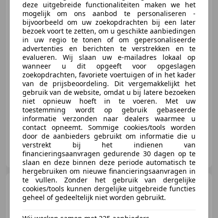
deze uitgebreide functionaliteiten maken we het
mogelijk om ons aanbod te personaliseren -
bijvoorbeeld om uw zoekopdrachten bij een later
bezoek voort te zetten, om u geschikte aanbiedingen
in uw regio te tonen of om gepersonaliseerde
€ 2.250
advertenties en berichten te verstrekken en te
evalueren. Wij slaan uw e-mailadres lokaal op
wanneer u dit opgeeft voor opgeslagen
zoekopdrachten, favoriete voertuigen of in het kader
van de prijsbeoordeling. Dit vergemakkelijkt het
01/2010
236.808 km
Benzine
44 kW (60 PK)
gebruik van de website, omdat u bij latere bezoeken
niet opnieuw hoeft in te voeren. Met uw
Airconditioning, Alarm, Elektrische ramen, Zij-airbags, Radio, Airbag passagier, CD, Centrale vergrendeling
toestemming wordt op gebruik gebaseerde
informatie verzonden naar dealers waarmee u
contact opneemt. Sommige cookies/tools worden
door de aanbieders gebruikt om informatie die u
verstrekt bij het indienen van
Profi Cars
financieringsaanvragen gedurende 30 dagen op te
NL-1333 HD ALMERE
slaan en deze binnen deze periode automatisch te
hergebruiken om nieuwe financieringsaanvragen in
te vullen. Zonder het gebruik van dergelijke
SEAT Arona
1.0 TSI 110PK
cookies/tools kunnen dergelijke uitgebreide functies
STYLE | RIJKLAAR !! | Navi |
geheel of gedeeltelijk niet worden gebruikt.
Adapt.