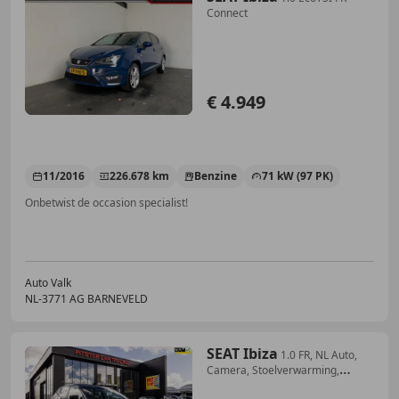
Connect
€ 4.949
11/2016
226.678 km
Benzine
71 kW (97 PK)
Onbetwist de occasion specialist!
Auto Valk
NL-3771 AG BARNEVELD
SEAT Ibiza
1.0 FR, NL Auto,
Camera, Stoelverwarming,
Nieuwsta