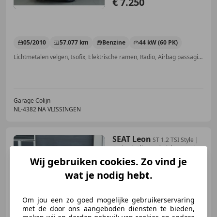
€ 7.250
05/2010
57.077 km
Benzine
44 kW (60 PK)
Lichtmetalen velgen, Isofix, Elektrische ramen, Radio, Airbag passagier, Alarm, Centrale vergrendeling
Garage Colijn
NL-4382 NA VLISSINGEN
SEAT Leon
ST 1.2 TSI Style |
Cruise | Climate | Lichtmetaal
Wij gebruiken cookies. Zo vind je
wat je nodig hebt.
€ 7.885
Om jou een zo goed mogelijke gebruikerservaring
met de door ons aangeboden diensten te bieden,