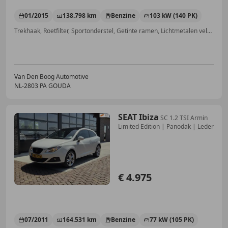
01/2015
138.798 km
Benzine
103 kW (140 PK)
Trekhaak, Roetfilter, Sportonderstel, Getinte ramen, Lichtmetalen velgen, LED verlichting, Bandenspanningscontrole, Airbag passagier
Van Den Boog Automotive
NL-2803 PA GOUDA
SEAT Ibiza
SC 1.2 TSI Armin
Limited Edition | Panodak | Leder
€ 4.975
07/2011
164.531 km
Benzine
77 kW (105 PK)