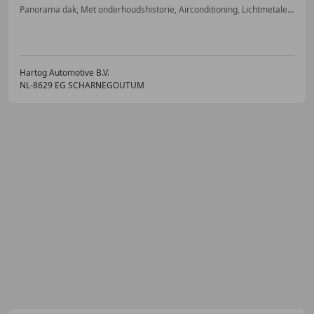
Panorama dak, Met onderhoudshistorie, Airconditioning, Lichtmetalen velgen, Getinte ramen, Sportstoelen, Sportonderstel, Lederen stuurwiel
Hartog Automotive B.V.
NL-8629 EG SCHARNEGOUTUM