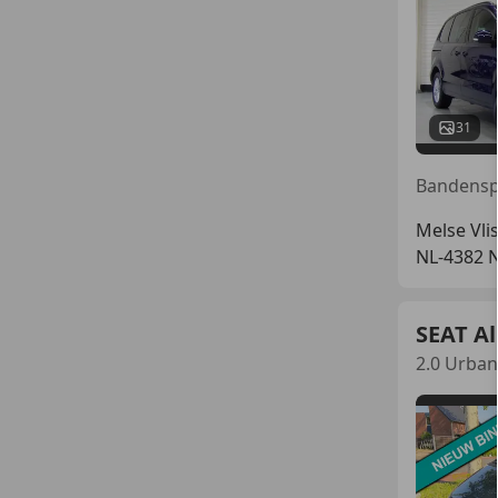
31
Melse Vli
NL-4382 
SEAT A
2.0 Urban