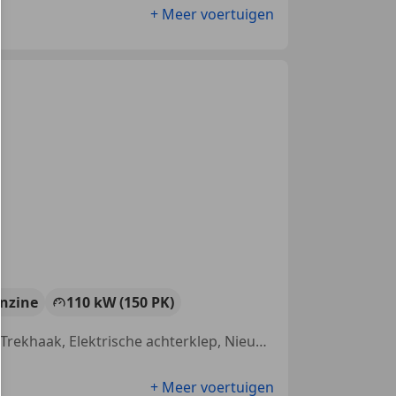
+ Meer voertuigen
nzine
110 kW (150 PK)
Schuifdeur, Panorama dak, Getinte ramen, Parkeerhulp met camera, Trekhaak, Elektrische achterklep, Nieuwe APK, Dakrails
+ Meer voertuigen