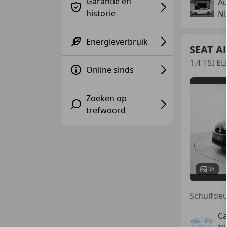
Garantie en
Au
historie
NL
Energieverbruik
SEAT A
1.4 TSI 
Online sinds
Zoeken op
trefwoord
38
Ca