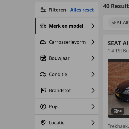
40 Resul
Filteren
Alles reset
SEAT A
Merk en model
Carrosserievorm
SEAT A
1.4 TSI B
Bouwjaar
Conditie
Brandstof
Prijs
50
Locatie