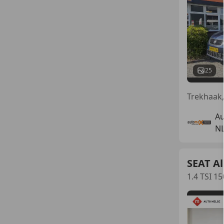
25
Au
N
SEAT A
1.4 TSI 15