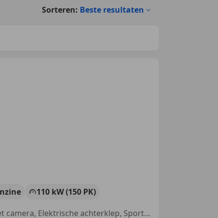
Sorteren:
Beste resultaten
nzine
110 kW (150 PK)
Trekhaak, Schuifdeur, Panorama dak, Getinte ramen, Parkeerhulp met camera, Elektrische achterklep, Sportonderstel, Bandenspanningscontrole