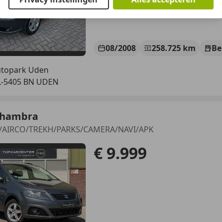
08/2008
258.725 km
Be
topark Uden
L-5405 BN UDEN
lhambra
7p/AIRCO/TREKH/PARKS/CAMERA/NAVI/APK
€ 9.999