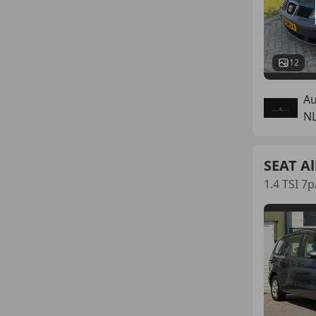
12
Au
N
SEAT A
1.4 TSI 