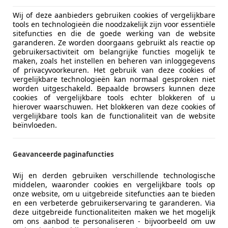
Wij of deze aanbieders gebruiken cookies of vergelijkbare
tools en technologieën die noodzakelijk zijn voor essentiële
sitefuncties en die de goede werking van de website
garanderen. Ze worden doorgaans gebruikt als reactie op
gebruikersactiviteit om belangrijke functies mogelijk te
maken, zoals het instellen en beheren van inloggegevens
of privacyvoorkeuren. Het gebruik van deze cookies of
05/2012
213.015 km
Be
vergelijkbare technologieën kan normaal gesproken niet
worden uitgeschakeld. Bepaalde browsers kunnen deze
cookies of vergelijkbare tools echter blokkeren of u
hierover waarschuwen. Het blokkeren van deze cookies of
vergelijkbare tools kan de functionaliteit van de website
tomax Automotive B.V.
beïnvloeden.
L-7821 AH EMMEN
Geavanceerde paginafuncties
lhambra
Wij en derden gebruiken verschillende technologische
0pk 7p Style
middelen, waaronder cookies en vergelijkbare tools op
onze website, om u uitgebreide sitefuncties aan te bieden
€ 21.950
en een verbeterde gebruikerservaring te garanderen. Via
deze uitgebreide functionaliteiten maken we het mogelijk
om ons aanbod te personaliseren - bijvoorbeeld om uw