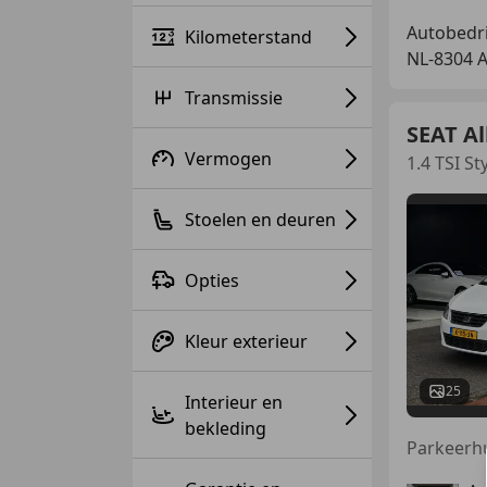
Autobedri
Kilometerstand
NL-8304
Transmissie
SEAT A
Vermogen
1.4 TSI S
Stoelen en deuren
Opties
Kleur exterieur
25
Interieur en
bekleding