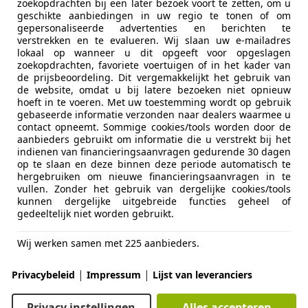
zoekopdrachten bij een later bezoek voort te zetten, om u
geschikte aanbiedingen in uw regio te tonen of om
gepersonaliseerde advertenties en berichten te
verstrekken en te evalueren. Wij slaan uw e-mailadres
lokaal op wanneer u dit opgeeft voor opgeslagen
zoekopdrachten, favoriete voertuigen of in het kader van
de prijsbeoordeling. Dit vergemakkelijkt het gebruik van
04/2018
96.349 km
Ben
de website, omdat u bij latere bezoeken niet opnieuw
hoeft in te voeren. Met uw toestemming wordt op gebruik
gebaseerde informatie verzonden naar dealers waarmee u
contact opneemt. Sommige cookies/tools worden door de
aanbieders gebruikt om informatie die u verstrekt bij het
ssingen
indienen van financieringsaanvragen gedurende 30 dagen
NA VLISSINGEN
op te slaan en deze binnen deze periode automatisch te
hergebruiken om nieuwe financieringsaanvragen in te
vullen. Zonder het gebruik van dergelijke cookies/tools
kunnen dergelijke uitgebreide functies geheel of
lhambra
gedeeltelijk niet worden gebruikt.
style 7 pers,
Wij werken samen met 225 aanbieders.
€ 2.250
|
|
Privacybeleid
Impressum
Lijst van leveranciers
Privacy instellingen
Alles accepteren