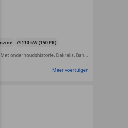
nzine
110 kW (150 PK)
Trekhaak, Stoelverwarming, Achter airbag, Parkeerhulp met camera, Met onderhoudshistorie, Dakrails, Bandenspanningscontrole, Parkeerhulp voor
+ Meer voertuigen