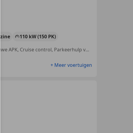
zine
110 kW (150 PK)
Bandenspanningscontrole, Dakrails, Elektrische stoelverstelling, Nieuwe APK, Cruise control, Parkeerhulp voor, Stoelverwarming, Emergency Brake Assist
+ Meer voertuigen