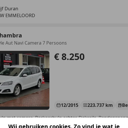
jf Duran
 AW EMMELOORD
lhambra
tyle Aut Navi Camera 7 Persoons
€ 8.250
12/2015
223.737 km
Be
Wij gebruiken cookies. Zo vind je wat je