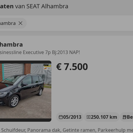
taten
van SEAT Alhambra
lhambra
lhambra
usinessline Executive 7p Bj:2013 NAP!
€ 7.500
05/2013
250.107 km
Be