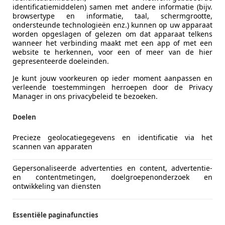
-5015 AS TILBURG
identificatiemiddelen) samen met andere informatie (bijv.
browsertype en informatie, taal, schermgrootte,
ondersteunde technologieën enz.) kunnen op uw apparaat
worden opgeslagen of gelezen om dat apparaat telkens
wanneer het verbinding maakt met een app of met een
website te herkennen, voor een of meer van de hier
gepresenteerde doeleinden.
Je kunt jouw voorkeuren op ieder moment aanpassen en
verleende toestemmingen herroepen door de Privacy
Manager in ons privacybeleid te bezoeken.
Doelen
Precieze geolocatiegegevens en identificatie via het
scannen van apparaten
Gepersonaliseerde advertenties en content, advertentie-
lhambra
en contentmetingen, doelgroepenonderzoek en
ontwikkeling van diensten
tyle 7p |Camera|Climate|Cruise|
€ 6.950
Essentiële paginafuncties