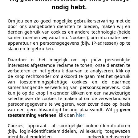
tostad Den Haag
nodig hebt.
-2521 RL DEN HAAG
Om jou een zo goed mogelijke gebruikerservaring met de
door ons aangeboden diensten te bieden, maken wij en
lhambra
derden gebruik van cookies en andere technologie (beide
samen noemen wij vanaf nu: 'cookies'), om informatie over
ELEK DEUREN 7 ZITS CAMERA PANO NAP
apparatuur en persoonsgegevens (bijv. IP-adressen) op te
slaan en te gebruiken.
€ 14.999
Daardoor is het mogelijk om op jouw persoonlijke
interesses afgestemde reclame te tonen, onze diensten te
verbeteren en het gebruik daarvan te analyseren. Klik op
de knop rechtsonder om akkoord te gaan met het gebruik
van toestemmingsplichtige cookies en de daarmee
samenhangende verwerking van persoonsgegevens. Ook
kun je op de knop linksonder klikken om een nauwkeurige
selectie over de cookies te maken of om de verwerking van
persoonsgegevens te weigeren, voor zover deze op basis
06/2015
156.483 km
Be
van een gerechtvaardigd belang plaatsvindt. Wil jij
geen
toestemming verlenen
, klik dan
hier
.
Cookies, apparaat- of soortgelijke online-identificatoren
r Store Tilburg
(bijv. login-identificatiemiddelen, willekeurig toegewezen
identificatiemiddelen, netwerk-gebaseerde