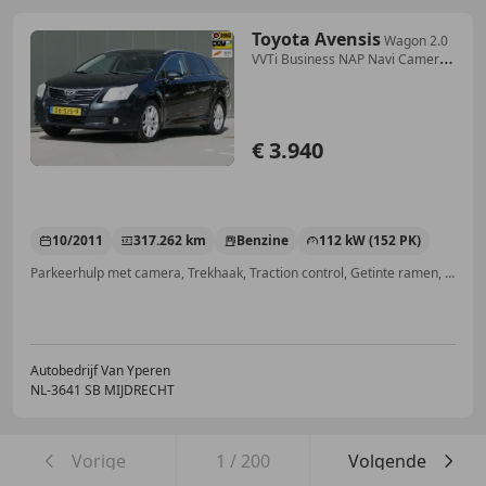
Toyota Avensis
Wagon 2.0
VVTi Business NAP Navi Camera
Trekhaak C
€ 3.940
10/2011
317.262 km
Benzine
112 kW (152 PK)
Parkeerhulp met camera, Trekhaak, Traction control, Getinte ramen, Emergency Brake Assist, Electronic Stability Program, Startonderbreker, MP3
Autobedrijf Van Yperen
NL-3641 SB MIJDRECHT
Vorige
1
/
200
Volgende