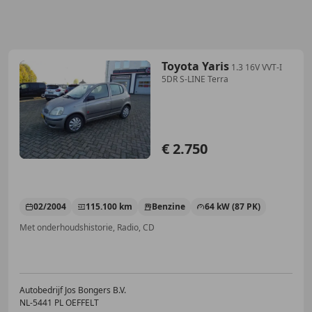
Toyota Yaris
1.3 16V VVT-I
5DR S-LINE Terra
€ 2.750
02/2004
115.100 km
Benzine
64 kW (87 PK)
Met onderhoudshistorie, Radio, CD
Autobedrijf Jos Bongers B.V.
NL-5441 PL OEFFELT