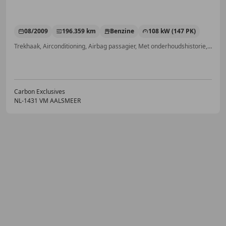
08/2009
196.359 km
Benzine
108 kW (147 PK)
Trekhaak, Airconditioning, Airbag passagier, Met onderhoudshistorie, Dakrails, Alarm, Lichtmetalen velgen, Binnenspiegel automatisch dimmend
Carbon Exclusives
NL-1431 VM AALSMEER