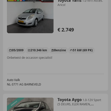
Toyota Yaris
1.0 VVTi Acces.
Arico!
€ 2.749
05/2009
210.346 km
Benzine
51 kW (69 PK)
Onbetwist de occasion specialist!
Auto Valk
NL-3771 AG BARNEVELD
Toyota Aygo
1.0-12V Sport
(5 DEURS, ELEK RAMEN,
SPORTSTOELEN,