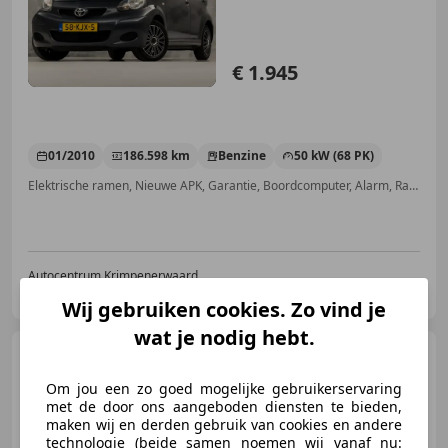
€ 1.945
01/2010
186.598 km
Benzine
50 kW (68 PK)
Elektrische ramen, Nieuwe APK, Garantie, Boordcomputer, Alarm, Radio, Zij-airbags, ABS
Autocentrum Krimpenerwaard
NL-2921 LP Krimpen aan de IJssel
Wij gebruiken cookies. Zo vind je
wat je nodig hebt.
Toyota Aygo
1.0 VVT-i Now
AIRCO/5DRD/1EIG/APK/NAP/BEURTJE
Om jou een zo goed mogelijke gebruikerservaring
met de door ons aangeboden diensten te bieden,
maken wij en derden gebruik van cookies en andere
technologie (beide samen noemen wij vanaf nu: