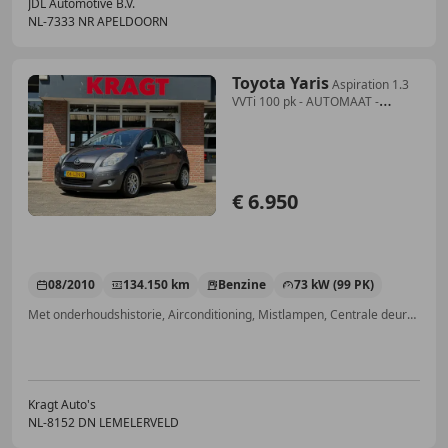
JDL Automotive B.V.
NL-7333 NR APELDOORN
Toyota Yaris
Aspiration 1.3
VVTi 100 pk - AUTOMAAT -
climate -
€ 6.950
08/2010
134.150 km
Benzine
73 kW (99 PK)
Met onderhoudshistorie, Airconditioning, Mistlampen, Centrale deurvergrendeling met afstandsbediening, Elektrisch verstelbare buitenspiegels, Automatische klimaatregeling, Radio, Zij-airbags
Kragt Auto's
NL-8152 DN LEMELERVELD