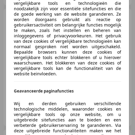
vergelijkbare tools en technologieën die
noodzakelijk zijn voor essentiële sitefuncties en die
de goede werking van de website garanderen. Ze
Toyota Aygo
1.0 VVT-i x-cite
worden doorgaans gebruikt als reactie op
// Airco // el. Ramen
gebruikersactiviteit om belangrijke functies mogelijk
te maken, zoals het instellen en beheren van
inloggegevens of privacyvoorkeuren. Het gebruik
van deze cookies of vergelijkbare technologieën kan
normaal gesproken niet worden uitgeschakeld.
€ 7.995
Bepaalde browsers kunnen deze cookies of
vergelijkbare tools echter blokkeren of u hierover
waarschuwen. Het blokkeren van deze cookies of
vergelijkbare tools kan de functionaliteit van de
website beïnvloeden.
09/2018
101.472 km
Benzine
54 kW (73 PK)
Lichtmetalen velgen, Alarm, Parkeerhulp met camera, Mistlampen, Apple CarPlay, Android Auto, Elektrisch verstelbare buitenspiegels, Elektrische ramen
Geavanceerde paginafuncties
Wij en derden gebruiken verschillende
technologische middelen, waaronder cookies en
Auto Service Zandhorst B.V.
vergelijkbare tools op onze website, om u
NL-1704 RX HEERHUGOWAARD
uitgebreide sitefuncties aan te bieden en een
verbeterde gebruikerservaring te garanderen. Via
deze uitgebreide functionaliteiten maken we het