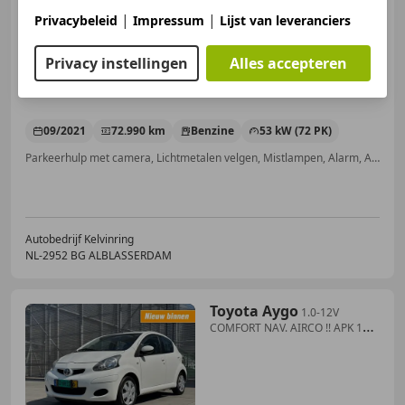
|
|
Privacybeleid
Impressum
Lijst van leveranciers
€ 9.950
Privacy instellingen
Alles accepteren
09/2021
72.990 km
Benzine
53 kW (72 PK)
Parkeerhulp met camera, Lichtmetalen velgen, Mistlampen, Alarm, Automatische klimaatregeling, Getinte ramen, Airconditioning, Android Auto
Autobedrijf Kelvinring
NL-2952 BG ALBLASSERDAM
Toyota Aygo
1.0-12V
COMFORT NAV. AIRCO !! APK 10-
7-2027 !!