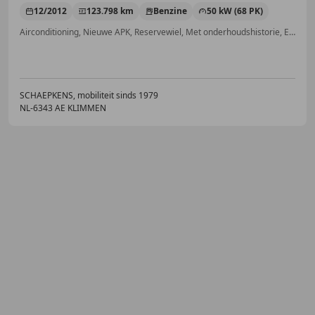
12/2012
123.798 km
Benzine
50 kW (68 PK)
Airconditioning, Nieuwe APK, Reservewiel, Met onderhoudshistorie, Emergency Brake Assist, CD, Radio, Zij-airbags
SCHAEPKENS, mobiliteit sinds 1979
NL-6343 AE KLIMMEN