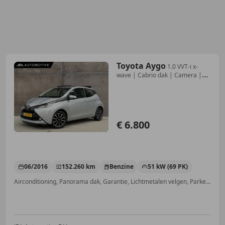
Toyota Aygo
1.0 VVT-i x-
wave | Cabrio dak | Camera |
Cruise co
€ 6.800
06/2016
152.260 km
Benzine
51 kW (69 PK)
Airconditioning, Panorama dak, Garantie, Lichtmetalen velgen, Parkeerhulp met camera, Open dak, Mistlampen, Nieuwe APK