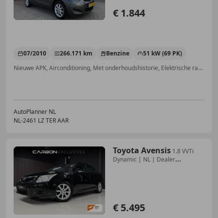
€ 1.844
07/2010
266.171 km
Benzine
51 kW (69 PK)
Nieuwe APK, Airconditioning, Met onderhoudshistorie, Elektrische ramen, Radio, Centrale deurvergrendeling met afstandsbediening, Elektrisch verstelbare buitenspiegels, CD
AutoPlanner NL
NL-2461 LZ TER AAR
Toyota Avensis
1.8 VVTi
Dynamic | NL | Dealer
onderhouden
€ 5.495