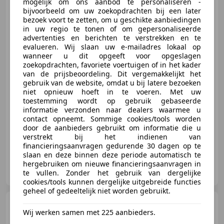
mogelijk om ons aanbod te personaliseren -
Toyota Aygo
1.0 VVT-i x | 12
bijvoorbeeld om uw zoekopdrachten bij een later
mnd Garantie | Zondag Open!
bezoek voort te zetten, om u geschikte aanbiedingen
in uw regio te tonen of om gepersonaliseerde
advertenties en berichten te verstrekken en te
evalueren. Wij slaan uw e-mailadres lokaal op
wanneer u dit opgeeft voor opgeslagen
€ 8.895
1
zoekopdrachten, favoriete voertuigen of in het kader
van de prijsbeoordeling. Dit vergemakkelijkt het
gebruik van de website, omdat u bij latere bezoeken
niet opnieuw hoeft in te voeren. Met uw
toestemming wordt op gebruik gebaseerde
03/2019
29.826 km
Benzine
53 kW (72 PK)
informatie verzonden naar dealers waarmee u
contact opneemt. Sommige cookies/tools worden
Garantie, Niet-rokers auto, Alarm, Pechset, Airbag passagier, LED verlichting, Zij-airbags, Traction control
door de aanbieders gebruikt om informatie die u
verstrekt bij het indienen van
financieringsaanvragen gedurende 30 dagen op te
slaan en deze binnen deze periode automatisch te
hergebruiken om nieuwe financieringsaanvragen in
Auto Smeeing Soest B.V.
te vullen. Zonder het gebruik van dergelijke
NL-3762 EC SOEST
cookies/tools kunnen dergelijke uitgebreide functies
geheel of gedeeltelijk niet worden gebruikt.
Toyota Aygo
1.0 VVT-i
Wij werken samen met 225 aanbieders.
TeamNL Bovag Garantie NAP