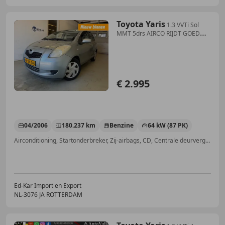
Toyota Yaris
1.3 VVTi Sol
MMT 5drs AIRCO RIJDT GOED
NAP APK 2-2
€ 2.995
04/2006
180.237 km
Benzine
64 kW (87 PK)
Airconditioning, Startonderbreker, Zij-airbags, CD, Centrale deurvergrendeling met afstandsbediening, Airbag passagier, Elektrische ramen
Ed-Kar Import en Export
NL-3076 JA ROTTERDAM