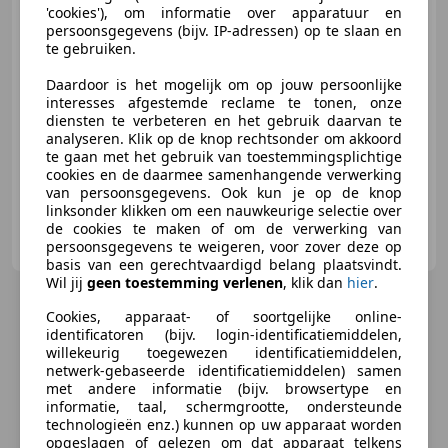
'cookies'), om informatie over apparatuur en
€ 5.950
persoonsgegevens (bijv. IP-adressen) op te slaan en
te gebruiken.
Daardoor is het mogelijk om op jouw persoonlijke
interesses afgestemde reclame te tonen, onze
01/2014
72.912 km
Benzine
50 kW (68 PK)
diensten te verbeteren en het gebruik daarvan te
Airconditioning, Elektrische ramen, Alarm, Airbag bestuurder, Zij-airbags, Radio, Isofix, Centrale vergrendeling
analyseren. Klik op de knop rechtsonder om akkoord
te gaan met het gebruik van toestemmingsplichtige
cookies en de daarmee samenhangende verwerking
van persoonsgegevens. Ook kun je op de knop
linksonder klikken om een nauwkeurige selectie over
Taeke Automotive
de cookies te maken of om de verwerking van
NL-7091 ZZ DINXPERLO
persoonsgegevens te weigeren, voor zover deze op
basis van een gerechtvaardigd belang plaatsvindt.
Wil jij
geen toestemming verlenen
, klik dan
hier
.
Cookies, apparaat- of soortgelijke online-
identificatoren (bijv. login-identificatiemiddelen,
willekeurig toegewezen identificatiemiddelen,
netwerk-gebaseerde identificatiemiddelen) samen
met andere informatie (bijv. browsertype en
informatie, taal, schermgrootte, ondersteunde
technologieën enz.) kunnen op uw apparaat worden
opgeslagen of gelezen om dat apparaat telkens