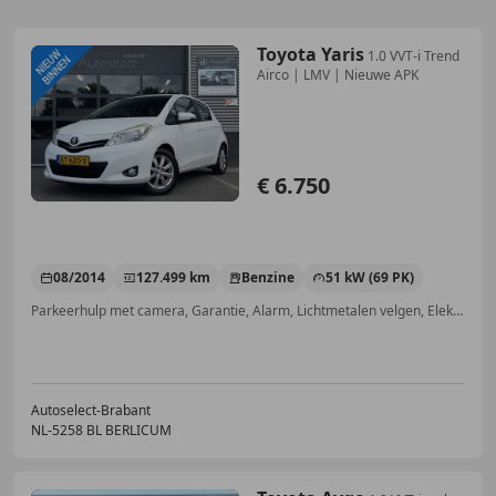
Toyota Yaris
1.0 VVT-i Trend
Airco | LMV | Nieuwe APK
€ 6.750
08/2014
127.499 km
Benzine
51 kW (69 PK)
Parkeerhulp met camera, Garantie, Alarm, Lichtmetalen velgen, Elektrisch verstelbare buitenspiegels, Automatische klimaatregeling, Multifunctioneel stuurwiel, Zij-airbags
Autoselect-Brabant
NL-5258 BL BERLICUM