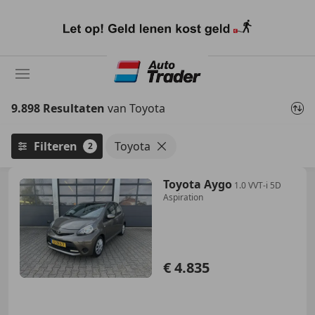
Ga
naar
hoofdinhoud
9.898 Resultaten
van Toyota
Filteren
Toyota
2
Toyota Aygo
1.0 VVT-i 5D
Aspiration
€ 4.835