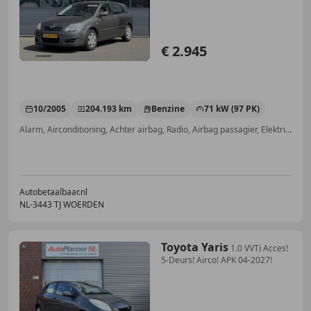
€ 2.945
10/2005
204.193 km
Benzine
71 kW (97 PK)
Alarm, Airconditioning, Achter airbag, Radio, Airbag passagier, Elektrische ramen, Elektrisch verstelbare buitenspiegels, Startonderbreker
Autobetaalbaar.nl
NL-3443 TJ WOERDEN
Toyota Yaris
1.0 VVTi Acces!
5-Deurs! Airco! APK 04-2027!