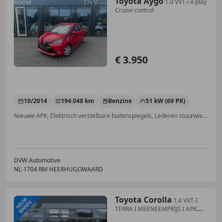
Toyota Aygo
1.0 VVT-i x-play
Cruise control
€ 3.950
10/2014
194.048 km
Benzine
51 kW (69 PK)
Nieuwe APK, Elektrisch verstelbare buitenspiegels, Lederen stuurwiel, Met onderhoudshistorie, Zij-airbags, Electronic Stability Program, Traction control, Airbag passagier
DVW Automotive
NL-1704 RM HEERHUGOWAARD
Toyota Corolla
1.4 VVT-I
TERRA I MEENEEMPRIJS I APK
TOT 24-10-202