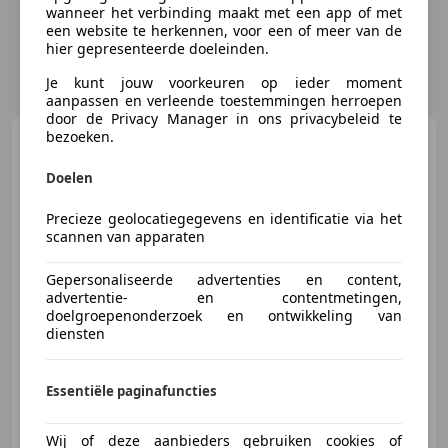
wanneer het verbinding maakt met een app of met
een website te herkennen, voor een of meer van de
hier gepresenteerde doeleinden.
Je kunt jouw voorkeuren op ieder moment
aanpassen en verleende toestemmingen herroepen
door de Privacy Manager in ons privacybeleid te
bezoeken.
Toyota Aygo
1.0i VVT-i x-play
Camera LM velgen 5drs LM
Velgen
Doelen
€ 3.844
Precieze geolocatiegegevens en identificatie via het
scannen van apparaten
Gepersonaliseerde advertenties en content,
advertentie- en contentmetingen,
07/2014
272.590 km
Benzine
51 kW (69 PK)
doelgroepenonderzoek en ontwikkeling van
Parkeerhulp met camera, Airconditioning, Lichtmetalen velgen, Centrale deurvergrendeling met afstandsbediening, Mistlampen, Elektrische ramen, Dagrijverlichting, Airbag bestuurder
diensten
Essentiële paginafuncties
Van Den Boog Automotive
NL-2803 PA GOUDA
Wij of deze aanbieders gebruiken cookies of