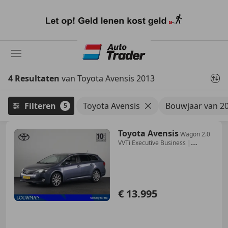
Ga
naar
hoofdinhoud
4 Resultaten
van Toyota Avensis 2013
Filteren
Toyota Avensis
Bouwjaar van 2
5
Toyota Avensis
Wagon 2.0
VVTi Executive Business |
Trekhaak | Pan
€ 13.995