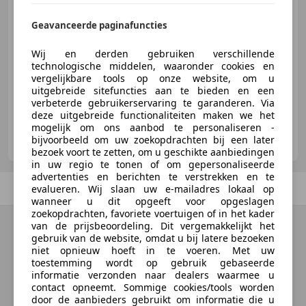
€ 10.500
Geavanceerde paginafuncties
Wij en derden gebruiken verschillende
technologische middelen, waaronder cookies en
01/2013
186.240 km
Benzine
97 kW (132 PK)
vergelijkbare tools op onze website, om u
uitgebreide sitefuncties aan te bieden en een
verbeterde gebruikerservaring te garanderen. Via
deze uitgebreide functionaliteiten maken we het
mogelijk om ons aanbod te personaliseren -
Garage Bongers
bijvoorbeeld om uw zoekopdrachten bij een later
NL-6003 AG WEERT
bezoek voort te zetten, om u geschikte aanbiedingen
in uw regio te tonen of om gepersonaliseerde
advertenties en berichten te verstrekken en te
Vorige
1
/
1
Volgende
evalueren. Wij slaan uw e-mailadres lokaal op
wanneer u dit opgeeft voor opgeslagen
zoekopdrachten, favoriete voertuigen of in het kader
van de prijsbeoordeling. Dit vergemakkelijkt het
gebruik van de website, omdat u bij latere bezoeken
niet opnieuw hoeft in te voeren. Met uw
toestemming wordt op gebruik gebaseerde
informatie verzonden naar dealers waarmee u
contact opneemt. Sommige cookies/tools worden
door de aanbieders gebruikt om informatie die u