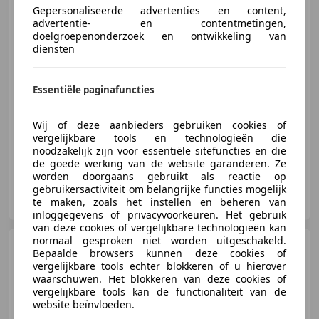
Gepersonaliseerde advertenties en content,
advertentie- en contentmetingen,
doelgroepenonderzoek en ontwikkeling van
€ 11.990
diensten
Essentiële paginafuncties
03/2013
164.642 km
Benzine
108 kW (147 PK)
Wij of deze aanbieders gebruiken cookies of
Trekhaak, Parkeerhulp met camera, Met onderhoudshistorie, Stoelverwarming, Traction control, Navigatiesysteem, Bluetooth, Cruise control
vergelijkbare tools en technologieën die
noodzakelijk zijn voor essentiële sitefuncties en die
de goede werking van de website garanderen. Ze
worden doorgaans gebruikt als reactie op
gebruikersactiviteit om belangrijke functies mogelijk
AutoGijs Tynaarlo
te maken, zoals het instellen en beheren van
NL-9482 WK Tynaarlo
inloggegevens of privacyvoorkeuren. Het gebruik
van deze cookies of vergelijkbare technologieën kan
normaal gesproken niet worden uitgeschakeld.
Toyota Avensis
1.6 VVTi
Bepaalde browsers kunnen deze cookies of
Comfort
vergelijkbare tools echter blokkeren of u hierover
waarschuwen. Het blokkeren van deze cookies of
vergelijkbare tools kan de functionaliteit van de
website beïnvloeden.