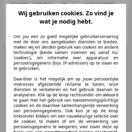
11/2013
195.731 km
Benzine
112 kW (152 PK)
Wij gebruiken cookies. Zo vind je
wat je nodig hebt.
Louwman Toyota Amsterdam
Om jou een zo goed mogelijke gebruikerservaring
NL-1101 GC AMSTERDAM
met de door ons aangeboden diensten te bieden,
maken wij en derden gebruik van cookies en andere
technologie (beide samen noemen wij vanaf nu:
'cookies'), om informatie over apparatuur en
persoonsgegevens (bijv. IP-adressen) op te slaan en
te gebruiken.
Daardoor is het mogelijk om op jouw persoonlijke
interesses afgestemde reclame te tonen, onze
diensten te verbeteren en het gebruik daarvan te
analyseren. Klik op de knop rechtsonder om akkoord
te gaan met het gebruik van toestemmingsplichtige
cookies en de daarmee samenhangende verwerking
van persoonsgegevens. Ook kun je op de knop
linksonder klikken om een nauwkeurige selectie over
de cookies te maken of om de verwerking van
persoonsgegevens te weigeren, voor zover deze op
basis van een gerechtvaardigd belang plaatsvindt.