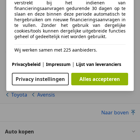
verstrekt bij het indienen van
financieringsaanvragen gedurende 30 dagen op te
slaan en deze binnen deze periode automatisch te
hergebruiken om nieuwe financieringsaanvragen in
te vullen. Zonder het gebruik van dergelijke
cookies/tools kunnen dergelijke uitgebreide functies
geheel of gedeeltelijk niet worden gebruikt.
Wij werken samen met 225 aanbieders.
BTW verrekenbaar
|
|
Privacybeleid
Impressum
Lijst van leveranciers
Specificatie van de fabrikant voor nieuwe voertuigen. Afhankelijk van de
kilometerstand, het rijgedrag, de leeftijd van de batterij en het
laadgedrag, kan de radius van occasies aanzienlijk variëren.
Privacy instellingen
Alles accepteren
Toyota
Avensis
Naar boven
Auto kopen