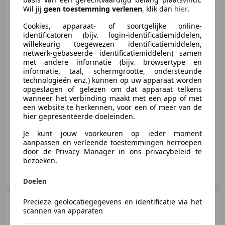
Wil jij
geen toestemming verlenen
, klik dan
hier
.
Toyota Avensis
Wagon 2.0
VVTi Dynamic Business
Cookies, apparaat- of soortgelijke online-
identificatoren (bijv. login-identificatiemiddelen,
willekeurig toegewezen identificatiemiddelen,
netwerk-gebaseerde identificatiemiddelen) samen
€ 6.450
met andere informatie (bijv. browsertype en
informatie, taal, schermgrootte, ondersteunde
technologieën enz.) kunnen op uw apparaat worden
opgeslagen of gelezen om dat apparaat telkens
wanneer het verbinding maakt met een app of met
08/2013
289.053 km
Benzine
112 kW (152 PK)
een website te herkennen, voor een of meer van de
hier gepresenteerde doeleinden.
Met onderhoudshistorie, Zij-airbags, Getinte ramen, Trekhaak, Parkeerhulp met camera, Radio, Stoelverwarming, Elektrisch verstelbare buitenspiegels
Je kunt jouw voorkeuren op ieder moment
aanpassen en verleende toestemmingen herroepen
door de Privacy Manager in ons privacybeleid te
bezoeken.
Vredemans B.V.
NL-7395 SB TEUGE
Doelen
Precieze geolocatiegegevens en identificatie via het
Toyota Avensis
1.8 VVTi
scannen van apparaten
Business | Camera | Trekhaak |
Leder alca