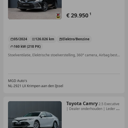
€ 29.950
1
05/2024
126.026 km
Elektro/Benzine
160 kW (218 PK)
Stoelventilatie, Elektrische stoelverstelling, 360° camera, Airbag bestuurder, Garantie, Inductieladen voor smartphones, Alarm, Verwarming zetels achter
MGD Auto's
NL-2921 LX Krimpen aan den IJssel
Toyota Camry
2.5 Executive
| Dealer onderhouden | Leder |
uniek