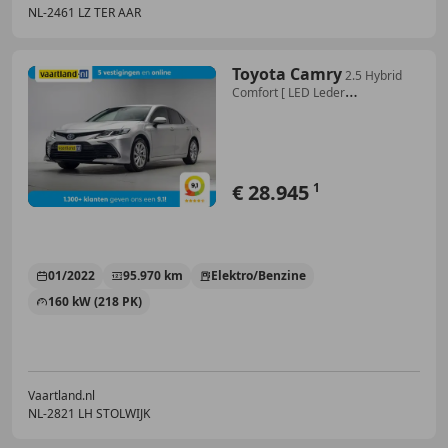
NL-2461 LZ TER AAR
Toyota Camry
2.5 Hybrid
Comfort [ LED Leder
Stoelverwarming Cam
€ 28.945
1
01/2022
95.970 km
Elektro/Benzine
160 kW (218 PK)
Vaartland.nl
NL-2821 LH STOLWIJK