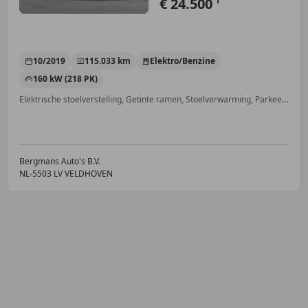
€ 24.500
1
10/2019
115.033 km
Elektro/Benzine
160 kW (218 PK)
Elektrische stoelverstelling, Getinte ramen, Stoelverwarming, Parkeerhulp voor, Alarm, Adaptieve Cruise Control, LED verlichting, Lane Departure Warning Systeem
Bergmans Auto's B.V.
NL-5503 LV VELDHOVEN