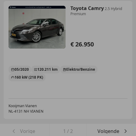
Toyota Camry
2.5 Hybrid
Premium
€ 26.950
05/2020
120.211 km
Elektro/Benzine
160 kW (218 PK)
Kooijman Vianen
NL-4131 NH VIANEN
Vorige
1
/
2
Volgende