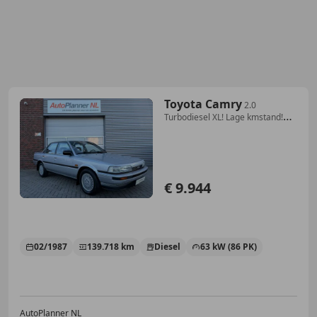
Toyota Camry
2.0
Turbodiesel XL! Lage kmstand!
Uniek!
€ 9.944
02/1987
139.718 km
Diesel
63 kW (86 PK)
AutoPlanner NL