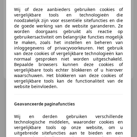
Wij of deze aanbieders gebruiken cookies of
€ 3.500
vergelijkbare tools en technologieën die
noodzakelijk zijn voor essentiële sitefuncties en die
de goede werking van de website garanderen. Ze
worden doorgaans gebruikt als reactie op
gebruikersactiviteit om belangrijke functies mogelijk
03/1997
435.006 km
Benzine
140 kW (190 PK)
te maken, zoals het instellen en beheren van
inloggegevens of privacyvoorkeuren. Het gebruik
van deze cookies of vergelijkbare technologieën kan
normaal gesproken niet worden uitgeschakeld.
Bepaalde browsers kunnen deze cookies of
E. van Corstanje VOF
vergelijkbare tools echter blokkeren of u hierover
NL-5652 CH EINDHOVEN
waarschuwen. Het blokkeren van deze cookies of
vergelijkbare tools kan de functionaliteit van de
website beïnvloeden.
Geavanceerde paginafuncties
Wij en derden gebruiken verschillende
technologische middelen, waaronder cookies en
vergelijkbare tools op onze website, om u
uitgebreide sitefuncties aan te bieden en een