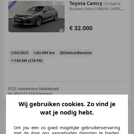
Toyota Camry
2.5 Hybrid
Business Intro CAMERA CARPLAY
NAVI LEER
€ 32.000
02/2023
82.099 km
Elektro/Benzine
160 kW (218 PK)
R.T.O. Autoservice Stadskanaal
NL-9502 EZ STADSKANAAL
Wij gebruiken cookies. Zo vind je
wat je nodig hebt.
Toyota Camry
3.0i V6
Executive NAP
Om jou een zo goed mogelijke gebruikerservaring
met de door ons aangeboden diensten te bieden,