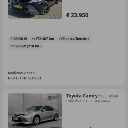
€ 23.950
09/2019
172.487 km
Elektro/Benzine
160 kW (218 PK)
Kooijman Vianen
NL-4131 NH VIANEN
Toyota Camry
// 2.5 Hybrid
Executive // 1E EIGENAAR //
LEDER //