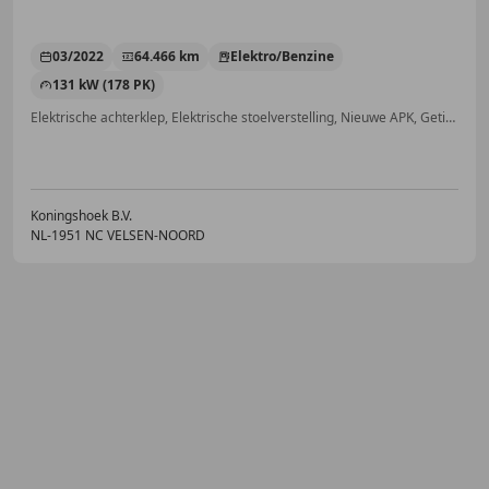
03/2022
64.466 km
Elektro/Benzine
131 kW (178 PK)
Elektrische achterklep, Elektrische stoelverstelling, Nieuwe APK, Getinte ramen, Grootlichtassistent, Inductieladen voor smartphones, Met onderhoudshistorie, Airbag bestuurder
Koningshoek B.V.
NL-1951 NC VELSEN-NOORD