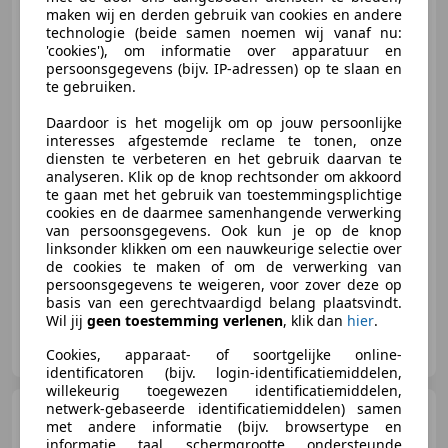
maken wij en derden gebruik van cookies en andere
technologie (beide samen noemen wij vanaf nu:
'cookies'), om informatie over apparatuur en
persoonsgegevens (bijv. IP-adressen) op te slaan en
te gebruiken.
Daardoor is het mogelijk om op jouw persoonlijke
interesses afgestemde reclame te tonen, onze
€ 7.499
diensten te verbeteren en het gebruik daarvan te
analyseren. Klik op de knop rechtsonder om akkoord
te gaan met het gebruik van toestemmingsplichtige
cookies en de daarmee samenhangende verwerking
van persoonsgegevens. Ook kun je op de knop
06/1999
184.157 km
Benzine
140 kW (190 PK)
linksonder klikken om een nauwkeurige selectie over
de cookies te maken of om de verwerking van
persoonsgegevens te weigeren, voor zover deze op
basis van een gerechtvaardigd belang plaatsvindt.
Wil jij
geen toestemming verlenen
, klik dan
hier
.
Autobedrijf van de Heg
NL-3785 LE ZWARTEBROEK
Cookies, apparaat- of soortgelijke online-
identificatoren (bijv. login-identificatiemiddelen,
willekeurig toegewezen identificatiemiddelen,
netwerk-gebaseerde identificatiemiddelen) samen
Toyota Camry
2.5 Hybrid
met andere informatie (bijv. browsertype en
Active Camera | Elektrische Stoel
informatie, taal, schermgrootte, ondersteunde