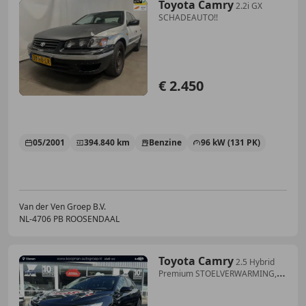
Toyota Camry
2.2i GX
SCHADEAUTO!!
€ 2.450
05/2001
394.840 km
Benzine
96 kW (131 PK)
Van der Ven Groep B.V.
NL-4706 PB ROOSENDAAL
Toyota Camry
2.5 Hybrid
Premium STOELVERWARMING,
ZEER LUXE!!!