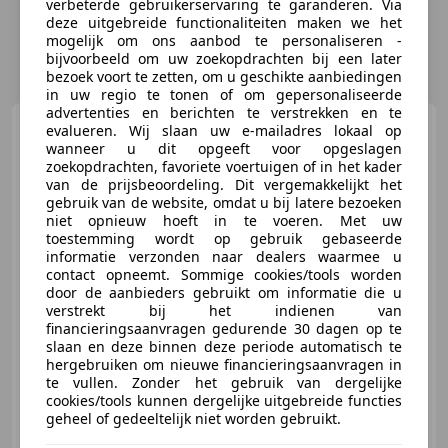
verbeterde gebruikerservaring te garanderen. Via
deze uitgebreide functionaliteiten maken we het
mogelijk om ons aanbod te personaliseren -
bijvoorbeeld om uw zoekopdrachten bij een later
bezoek voort te zetten, om u geschikte aanbiedingen
in uw regio te tonen of om gepersonaliseerde
advertenties en berichten te verstrekken en te
Toyota Camry
2.2i XL Airco
evalueren. Wij slaan uw e-mailadres lokaal op
164000 mls !!! Gold Edition.
wanneer u dit opgeeft voor opgeslagen
zoekopdrachten, favoriete voertuigen of in het kader
van de prijsbeoordeling. Dit vergemakkelijkt het
gebruik van de website, omdat u bij latere bezoeken
niet opnieuw hoeft in te voeren. Met uw
toestemming wordt op gebruik gebaseerde
€ 3.950
informatie verzonden naar dealers waarmee u
contact opneemt. Sommige cookies/tools worden
door de aanbieders gebruikt om informatie die u
verstrekt bij het indienen van
financieringsaanvragen gedurende 30 dagen op te
12/1993
264.283 km
Benzine
100 kW (136 PK)
slaan en deze binnen deze periode automatisch te
hergebruiken om nieuwe financieringsaanvragen in
te vullen. Zonder het gebruik van dergelijke
cookies/tools kunnen dergelijke uitgebreide functies
geheel of gedeeltelijk niet worden gebruikt.
Iwan van Lankvelt Auto's
NL-5406 PT Uden