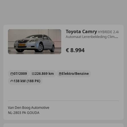
Toyota Camry
HYBRIDE 2.4i
Automaat Lerenbekleding Clima
Uniek i
€ 8.994
07/2009
226.869 km
Elektro/Benzine
138 kW (188 PK)
Van Den Boog Automotive
NL-2803 PA GOUDA