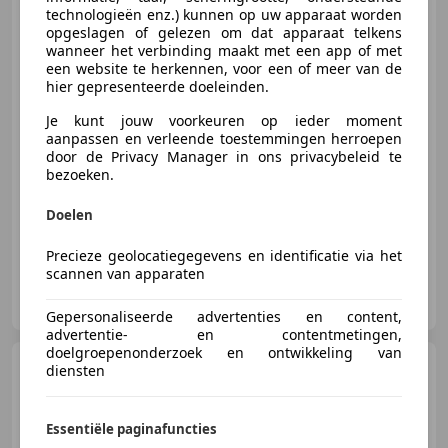
| Ada
technologieën enz.) kunnen op uw apparaat worden
opgeslagen of gelezen om dat apparaat telkens
wanneer het verbinding maakt met een app of met
een website te herkennen, voor een of meer van de
€ 27.900
hier gepresenteerde doeleinden.
Je kunt jouw voorkeuren op ieder moment
aanpassen en verleende toestemmingen herroepen
door de Privacy Manager in ons privacybeleid te
12/2020
51.997 km
Elektro/Benzine
bezoeken.
160 kW (218 PK)
Doelen
Precieze geolocatiegegevens en identificatie via het
scannen van apparaten
Broekhuis Enschede Peugeot Opel
NL-7513 EL ENSCHEDE
Gepersonaliseerde advertenties en content,
advertentie- en contentmetingen,
doelgroepenonderzoek en ontwikkeling van
Toyota Camry
3.0i V6 GX
diensten
Automaat
Essentiële paginafuncties