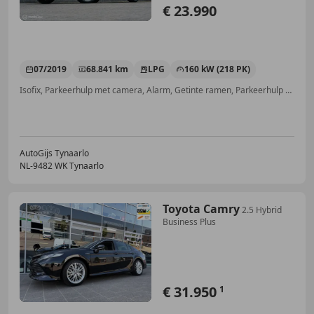
€ 23.990
07/2019
68.841 km
LPG
160 kW (218 PK)
Isofix, Parkeerhulp met camera, Alarm, Getinte ramen, Parkeerhulp voor, LED verlichting, Regensensor, Lichtmetalen velgen
AutoGijs Tynaarlo
NL-9482 WK Tynaarlo
Toyota Camry
2.5 Hybrid
Business Plus
€ 31.950
1