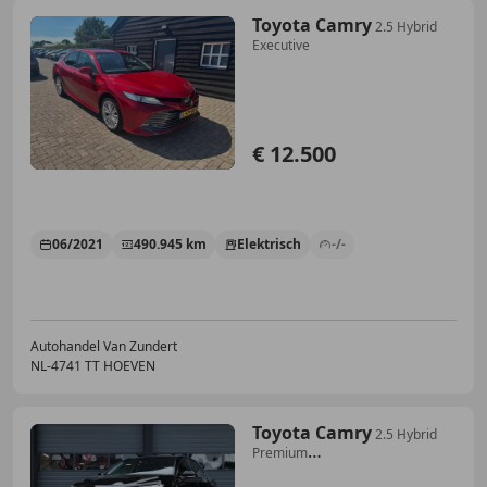
Toyota Camry
2.5 Hybrid
Executive
€ 12.500
06/2021
490.945 km
Elektrisch
-/-
Autohandel Van Zundert
NL-4741 TT HOEVEN
Toyota Camry
2.5 Hybrid
Premium
|LED|CAMERA|KEYLESS|STOELVERW