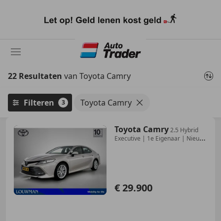
Ga
naar
hoofdinhoud
22 Resultaten
van Toyota Camry
Filteren
Toyota Camry
3
Toyota Camry
2.5 Hybrid
Executive | 1e Eigenaar | Nieuw
Gelever
€ 29.900