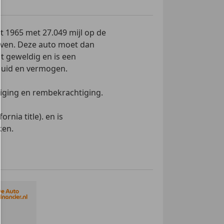
 1965 met 27.049 mijl op de
egeven. Deze auto moet dan
t geweldig en is een
eluid en vermogen.
tiging en rembekrachtiging.
nia title). en is
ken.
lle voorzieningen.
ds voldaan.
-778264
koffie