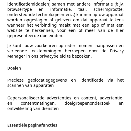
identificatiemiddelen) samen met andere informatie (bijv.
browsertype en informatie, taal, schermgrootte,
ondersteunde technologieën enz.) kunnen op uw apparaat
worden opgeslagen of gelezen om dat apparaat telkens
wanneer het verbinding maakt met een app of met een
website te herkennen, voor een of meer van de hier
gepresenteerde doeleinden.
Je kunt jouw voorkeuren op ieder moment aanpassen en
verleende toestemmingen herroepen door de Privacy
Manager in ons privacybeleid te bezoeken.
Brandstof
Benzine
Doelen
Precieze geolocatiegegevens en identificatie via het
Comfort en gemak
Lederen be
meer
scannen van apparaten
Veiligheid en beveiliging
Stuurbekra
Gepersonaliseerde advertenties en content, advertentie-
Kleur
Rood
en contentmetingen, doelgroepenonderzoek en
ontwikkeling van diensten
Oorspronkelijke kleur
Rood
Kleur interieur
Zwart
Essentiële paginafuncties