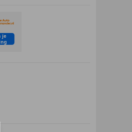
 je
ing