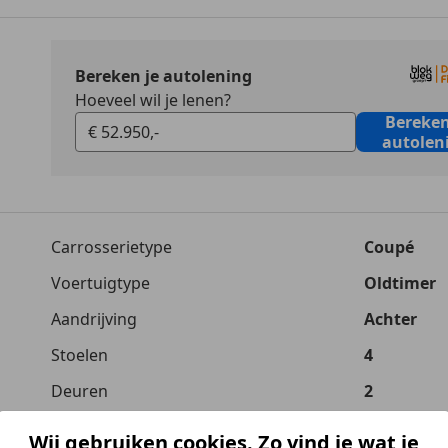
Bereken je autolening
Hoeveel wil je lenen?
Bereken
autolen
Carrosserietype
Coupé
Voertuigtype
Oldtimer
Aandrijving
Achter
Stoelen
4
Deuren
2
Wij gebruiken cookies. Zo vind je wat je