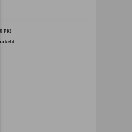
0 PK)
hakeld