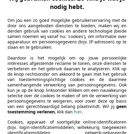
Kilometerstand
43.531 km
nodig hebt.
Bouwjaar
01/1965
Om jou een zo goed mogelijke gebruikerservaring met de
door ons aangeboden diensten te bieden, maken wij en
Vermogen kW (PK)
147 kW (20
derden gebruik van cookies en andere technologie (beide
samen noemen wij vanaf nu: 'cookies'), om informatie over
Transmissie
Handgesc
apparatuur en persoonsgegevens (bijv. IP-adressen) op te
slaan en te gebruiken.
Cilinderinhoud
4.736 cm³
Daardoor is het mogelijk om op jouw persoonlijke
Versnellingen
4
interesses afgestemde reclame te tonen, onze diensten te
verbeteren en het gebruik daarvan te analyseren. Klik op
Cilinders
8
de knop rechtsonder om akkoord te gaan met het gebruik
van toestemmingsplichtige cookies en de daarmee
samenhangende verwerking van persoonsgegevens. Ook
kun je op de knop linksonder klikken om een nauwkeurige
selectie over de cookies te maken of om de verwerking van
persoonsgegevens te weigeren, voor zover deze op basis
van een gerechtvaardigd belang plaatsvindt. Wil jij
geen
toestemming verlenen
, klik dan
hier
.
Cookies, apparaat- of soortgelijke online-identificatoren
(bijv. login-identificatiemiddelen, willekeurig toegewezen
identificatiemiddelen, netwerk-gebaseerde