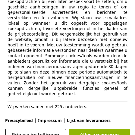
zoekopdrachten bij een later bezoek voort te zetten, om u
geschikte aanbiedingen in uw regio te tonen of om
RVL Auto`s
gepersonaliseerde advertenties en berichten te
Bosscheweg 34
verstrekken en te evalueren. Wij slaan uw e-mailadres
5741 SX Beek en Donk
lokaal op wanneer u dit opgeeft voor opgeslagen
zoekopdrachten, favoriete voertuigen of in het kader van
de prijsbeoordeling. Dit vergemakkelijkt het gebruik van
www.rvlautos.nl
de website, omdat u bij latere bezoeken niet opnieuw
hoeft in te voeren. Met uw toestemming wordt op gebruik
gebaseerde informatie verzonden naar dealers waarmee u
*Prijs betreft een zeer scherpe meeneemprijs.
contact opneemt. Sommige cookies/tools worden door de
*Inruil is indien gewenst mogelijk
aanbieders gebruikt om informatie die u verstrekt bij het
*Aantrekkelijke financiering mogelijkheden via Deal
indienen van financieringsaanvragen gedurende 30 dagen
op te slaan en deze binnen deze periode automatisch te
*APK eventueel bij aflevering
hergebruiken om nieuwe financieringsaanvragen in te
vullen. Zonder het gebruik van dergelijke cookies/tools
Disclaimer: Alle moeite is genomen om de informati
kunnen dergelijke uitgebreide functies geheel of
gedeeltelijk niet worden gebruikt.
accuraat en actueel mogelijk weer te geven. Fouten zi
sluiten. Vertrouw daarom niet alleen op deze informa
Wij werken samen met 225 aanbieders.
aankoop de zaken die uw beslissing zouden kunnen
|
|
Privacybeleid
Impressum
Lijst van leveranciers
Meer informatie
Privacy instellingen
Alles accepteren