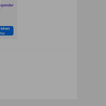
mers (margeregeling)
reken
nu