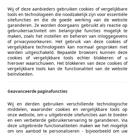
Materiaal
Leder
Wij of deze aanbieders gebruiken cookies of vergelijkbare
tools en technologieën die noodzakelijk zijn voor essentiële
Zeer mooie Ford Mustang Fastback C-Code 289 V8 uit
sitefuncties en die de goede werking van de website
garanderen. Ze worden doorgaans gebruikt als reactie op
teller. Er is werkelijk een fortuin aan de auto uit g
gebruikersactiviteit om belangrijke functies mogelijk te
ook gewoon gezien worden. De auto rijdt en schakel
maken, zoals het instellen en beheren van inloggegevens
werkelijke publiekstrekker. Mede door het stoere g
of privacyvoorkeuren. Het gebruik van deze cookies of
vergelijkbare technologieën kan normaal gesproken niet
worden uitgeschakeld. Bepaalde browsers kunnen deze
De auto is voorzien van elektronische stuurbekrach
cookies of vergelijkbare tools echter blokkeren of u
hierover waarschuwen. Het blokkeren van deze cookies of
vergelijkbare tools kan de functionaliteit van de website
Auto wordt verkocht met Amerikaans kenteken (Califor
beïnvloeden.
momenteel niet voorzien van een Nederlands kente
Dit kunnen wij wel voor u regelen tegen meerprijs.
Wij zijn uitgerust met een moderne werkplaats met a
Geavanceerde paginafuncties
meer
Alle invoerbelastingen en belasting voor EU zijn ree
Wij en derden gebruiken verschillende technologische
middelen, waaronder cookies en vergelijkbare tools op
Voor meer informatie kunt u het beste bellen: 0492
onze website, om u uitgebreide sitefuncties aan te bieden
Bereken uw zakelijke lease!
en een verbeterde gebruikerservaring te garanderen. Via
Nu zakelijk leasen vanaf
€ 871,- p/m
deze uitgebreide functionaliteiten maken we het mogelijk
U bent altijd welkom voor een proefrit of een kopje 
om ons aanbod te personaliseren - bijvoorbeeld om uw
Vraag offerte aan