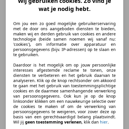
Wij gebruiken cookies. Zo vind je
Lederen stuurwiel
wat je nodig hebt.
Lendensteun
Materiaal
Leder
Lichtsensor
Multifunctioneel stuurwiel
Om jou een zo goed mogelijke gebruikerservaring
Beschrijving
Open dak
met de door ons aangeboden diensten te bieden,
maken wij en derden gebruik van cookies en andere
Parkeerhulp
technologie (beide samen noemen wij vanaf nu:
Deze youngtimer XC90 heeft met z'n Titanium grey
Parkeerhulp achter
'cookies'), om informatie over apparatuur en
metallic lak en zwart lederen bekleding een tijdloze
Regensensor
persoonsgegevens (bijv. IP-adressen) op te slaan en
look en chique uitstraling. Onder de motorkap is
te gebruiken.
Stoelverwarming
deze stoere Volvo voorzien van de robuuste 3.2
Daardoor is het mogelijk om op jouw persoonlijke
Entertainment en Media
zescilinder benzinemotor met 238 pk en moderne 6-
interesses afgestemde reclame te tonen, onze
traps automaat. Natuurlijk is deze XC90 ook voorzien
diensten te verbeteren en het gebruik daarvan te
Boordcomputer
analyseren. Klik op de knop rechtsonder om akkoord
van mooie opties zoals:
CD
te gaan met het gebruik van toestemmingsplichtige
Radio
cookies en de daarmee samenhangende verwerking
- Xenon verlichting
van persoonsgegevens. Ook kun je op de knop
Veiligheid en beveiliging
linksonder klikken om een nauwkeurige selectie over
- Lederen bekleding
de cookies te maken of om de verwerking van
- Stoelverwarming
meer
ABS
persoonsgegevens te weigeren, voor zover deze op
- Schuifdak
basis van een gerechtvaardigd belang plaatsvindt.
Achter airbag
Wil jij
geen toestemming verlenen
, klik dan
hier
.
- Getinte ramen achter
Airbag bestuurder
Zakelijk leasen