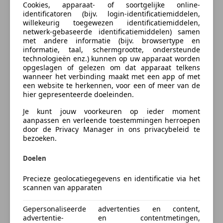
- 18 inch lichtmetalen velgen
Cookies, apparaat- of soortgelijke online-
Airbag passagier
- Parkeersensoren achter
identificatoren (bijv. login-identificatiemiddelen,
Alarm
willekeurig toegewezen identificatiemiddelen,
- Regensensor
Bi-Xenon koplampen
Bereken uw zakelijke lease!
netwerk-gebaseerde identificatiemiddelen) samen
- Elektrisch inklapbare buitenspiegels
met andere informatie (bijv. browsertype en
Centrale deurvergrendeling met afstandsbediening
Nu zakelijk leasen vanaf
€ 350,- p/m
- Moderne 6-traps automaat
informatie, taal, schermgrootte, ondersteunde
Centrale vergrendeling
technologieën enz.) kunnen op uw apparaat worden
- Metallic lak
Electronic Stability Program
Vraag offerte aan
opgeslagen of gelezen om dat apparaat telkens
- 7 zitplaatsen
wanneer het verbinding maakt met een app of met
Emergency Brake Assist
een website te herkennen, voor een of meer van de
Hoofd airbag
hier gepresenteerde doeleinden.
Met z'n frisse lakkleur, kraakheldere koplampen en
Mistlampen
stoere uitstraling kun je prima komen voorrijden in
Je kunt jouw voorkeuren op ieder moment
Startonderbreker
Verzekering
aanpassen en verleende toestemmingen herroepen
deze Zweedse SUV. Nu deze XC90 de leeftijd van 15
Stuurbekrachtiging
door de Privacy Manager in ons privacybeleid te
jaar heeft bereikt kan de zakelijke rijder profiteren
Traction control
bezoeken.
van de youngtimer regeling, met bijtelling over de
Xenon verlichting
Autoverzekering van de
dagwaarde i.p.v. nieuwprijs. Een taxatie zorgt voor
Doelen
Zij-airbags
INDEPENDER
een zo laag mogelijke bijtelling. Uiteraard krijgt deze
Bereken je premie
Extra
Precieze geolocatiegegevens en identificatie via het
Volvo een grondige technische inspectie en het
scannen van apparaten
benodigde onderhoud. Bij levering wordt 'ie voorzien
Binnenspiegel automatisch dimmend
Kenteken
van een nieuwe APK.
Dakrails
Gepersonaliseerde advertenties en content,
advertentie- en contentmetingen,
Lichtmetalen velgen (18")