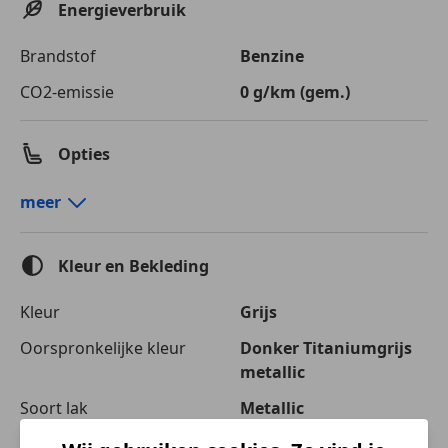
Energieverbruik
Brandstof
Benzine
CO2-emissie
0 g/km (gem.)
Opties
Comfort en gemak
meer
Airconditioning
Armsteun
Kleur en Bekleding
Automatische klimaatregeling
Cruise control
Kleur
Grijs
Elektrisch verstelbare buitenspiegels
Oorspronkelijke kleur
Donker Titaniumgrijs
Elektrische ramen
metallic
Elektrische stoelverstelling
Getinte ramen
Soort lak
Metallic
Lederen bekleding
Kleur interieur
Zwart