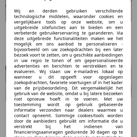
Milieu
Wij en derden gebruiken verschillende
Energielabel:
F
technologische middelen, waaronder cookies en
vergelijkbare tools op onze website, om u
uitgebreide sitefuncties aan te bieden en een
Staat
Volvo
XC90
Volvo
XC90
verbeterde gebruikerservaring te garanderen. Via
Aantal sleutels:
2 (2 handzenders)
€ 19.950
€ 17.950
deze uitgebreide functionaliteiten maken we het
mogelijk om ons aanbod te personaliseren -
137.768 km, 04/2007
138.310 km, 03/2007
bijvoorbeeld om uw zoekopdrachten bij een later
Financiële informatie
BAARN, NL
BAARN, NL
bezoek voort te zetten, om u geschikte aanbiedingen
BTW/marge:
BTW niet verrekenbaar voor
in uw regio te tonen of om gepersonaliseerde
ondernemers (margeregeling)
advertenties en berichten te verstrekken en te
evalueren. Wij slaan uw e-mailadres lokaal op
Motorrijtuigenbelasting:
geen
wanneer u dit opgeeft voor opgeslagen
zoekopdrachten, favoriete voertuigen of in het kader
Productveiligheid
van de prijsbeoordeling. Dit vergemakkelijkt het
gebruik van de website, omdat u bij latere bezoeken
Fabrikant: Welmans Automobielen B.V. Baarnsche dijk
niet opnieuw hoeft in te voeren. Met uw
3 3741LN BAARN, NL 035-3031383
toestemming wordt op gebruik gebaseerde
http://www.welmansautomobielen.nl
Volvo
XC90
Volvo
XC90
informatie verzonden naar dealers waarmee u
€ 19.950
€ 14.950
contact opneemt. Sommige cookies/tools worden
info@welmansautomobielen.nl
door de aanbieders gebruikt om informatie die u
149.000 km, 09/2007
150.470 km, 05/2004
verstrekt bij het indienen van
Aanvullende opties en accessoires
financieringsaanvragen gedurende 30 dagen op te
BAARN, NL
BUSSUM, NL