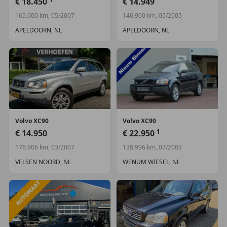
€ 18.450
€ 14.949
Lederen versnellingspook
165.000 km, 05/2007
146.900 km, 05/2005
Lendesteunen (verstelbaar)
Stuur verstelbaar
APELDOORN, NL
APELDOORN, NL
Voorstoelen verwarmd
Veiligheid
Airbag(s) hoofd achter
Airbag(s) hoofd voor
Alarm klasse 1(startblokkering)
Volvo
XC90
Volvo
XC90
1
€ 14.950
€ 22.950
176.906 km, 03/2007
138.996 km, 07/2003
VELSEN NOORD, NL
WENUM WIESEL, NL