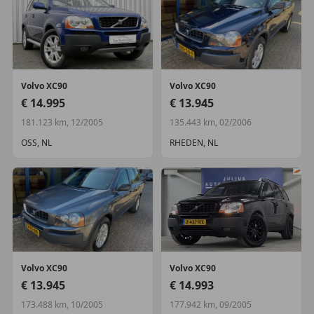
Volvo
XC90
Volvo
XC90
€ 14.995
€ 13.945
181.123 km, 12/2005
135.443 km, 02/2006
OSS, NL
RHEDEN, NL
Volvo
XC90
Volvo
XC90
€ 13.945
€ 14.993
173.488 km, 10/2005
177.942 km, 09/2005