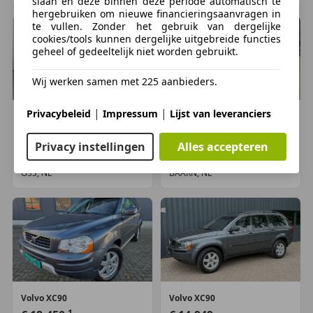
slaan en deze binnen deze periode automatisch te
hergebruiken om nieuwe financieringsaanvragen in
Exterieur
te vullen. Zonder het gebruik van dergelijke
Achterspoiler
cookies/tools kunnen dergelijke uitgebreide functies
geheel of gedeeltelijk niet worden gebruikt.
Buitenspiegels elektrisch inklapbaar
Buitenspiegels elektrisch verstel- en verwarmbaar
Wij werken samen met 225 aanbieders.
Buitenspiegels met verlichting
Elektrisch glazen schuif-/kanteldak
|
|
Privacybeleid
Impressum
Lijst van leveranciers
Volvo
XC90
Volvo
XC90
Elektronische remkrachtverdeling
€ 18.995
€ 24.950
Koplampen adaptief
Privacy instellingen
Alles accepteren
koplampreiniging
153.462 km, 08/2007
149.445 km, 03/2011
Niveauregeling automatisch
OSS, NL
BAARN, NL
Interieur
Aluminium interieur afwerking
Armsteun voor
Bagagedek
Elektrische ramen voor en achter
Elektrisch verstelb. bestuurdersstoel met
Volvo
XC90
Volvo
XC90
geheugen
1