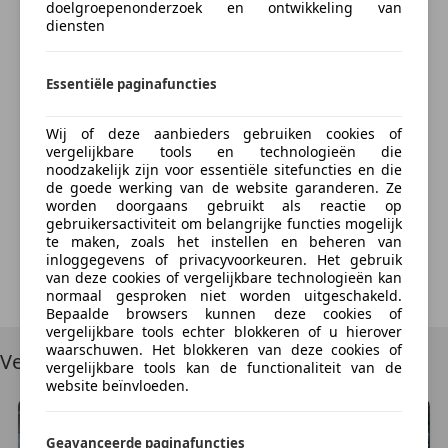
doelgroepenonderzoek en ontwikkeling van
Bedrijfsinformatie
Spoiler
diensten
Bereken nu
Let op: Voor de beste klantbeleving ontvangen wij u
bij voorkeur op afspraak. Voorkom dat u moet
Essentiële paginafuncties
wachten of voor een dichte deur staat en bel ons
voorafgaand aan uw showroombezoek.
Wij of deze aanbieders gebruiken cookies of
vergelijkbare tools en technologieën die
Something went wrong
noodzakelijk zijn voor essentiële sitefuncties en die
Meer informatie
de goede werking van de website garanderen. Ze
worden doorgaans gebruikt als reactie op
We're sorry, but something unexpected happened.
gebruikersactiviteit om belangrijke functies mogelijk
Algemene informatie
Please try again or refresh the page.
te maken, zoals het instellen en beheren van
Modelreeks:
mei 2006 - mei 2010
inloggegevens of privacyvoorkeuren. Het gebruik
van deze cookies of vergelijkbare technologieën kan
Try Again
normaal gesproken niet worden uitgeschakeld.
Technische informatie
Bepaalde browsers kunnen deze cookies of
Koppel:
320 Nm
vergelijkbare tools echter blokkeren of u hierover
Wielbasis:
286 cm
waarschuwen. Het blokkeren van deze cookies of
Vergelijkbare voertuigen
vergelijkbare tools kan de functionaliteit van de
Tankinhoud:
80 liter
website beïnvloeden.
Acceleratie (0-100):
9,5 s
Topsnelheid:
210 km/u
Geavanceerde paginafuncties