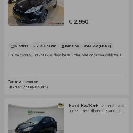
€ 2.950
06/2012
204.873 km
Benzine
44 kW (60 PK)
Cruise control, Trekhaak, Airbag bestuurder, Met onderhoudshistorie, Automatische klimaatregeling, Parkeerhulp achter, Elektrisch verstelbare buitenspiegels, Lichtmetalen velgen
Taeke Automotive
NL-7091 ZZ DINXPERLO
Ford Ka/Ka+
1.2 Trend | Apk
03-27 | NAP kilometerstand| 3
Deur