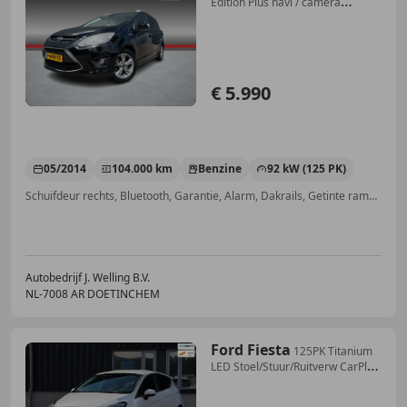
Edition Plus navi / camera
trekhaak
€ 5.990
05/2014
104.000 km
Benzine
92 kW (125 PK)
Schuifdeur rechts, Bluetooth, Garantie, Alarm, Dakrails, Getinte ramen, Elektrisch verstelbare buitenspiegels, Parkeerhulp met camera
Autobedrijf J. Welling B.V.
NL-7008 AR DOETINCHEM
Ford Fiesta
125PK Titanium
LED Stoel/Stuur/Ruitverw CarPlay
Na