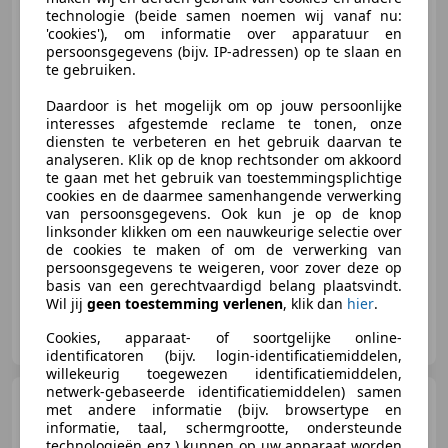
Ford Ka/Ka+
1.2
technologie (beide samen noemen wij vanaf nu:
Trend|AIRCO|ELEKRAMEN|STUURBEK
'cookies'), om informatie over apparatuur en
persoonsgegevens (bijv. IP-adressen) op te slaan en
te gebruiken.
Daardoor is het mogelijk om op jouw persoonlijke
€ 1.645
interesses afgestemde reclame te tonen, onze
diensten te verbeteren en het gebruik daarvan te
analyseren. Klik op de knop rechtsonder om akkoord
te gaan met het gebruik van toestemmingsplichtige
cookies en de daarmee samenhangende verwerking
12/2009
171.901 km
Benzine
51 kW (69 PK)
van persoonsgegevens. Ook kun je op de knop
linksonder klikken om een nauwkeurige selectie over
Autohandel Honing, Klant is Koning!!
de cookies te maken of om de verwerking van
persoonsgegevens te weigeren, voor zover deze op
basis van een gerechtvaardigd belang plaatsvindt.
Wil jij
geen toestemming verlenen
, klik dan
hier
.
Autohandel Honing
Cookies, apparaat- of soortgelijke online-
NL-3812 RJ AMERSFOORT
identificatoren (bijv. login-identificatiemiddelen,
willekeurig toegewezen identificatiemiddelen,
netwerk-gebaseerde identificatiemiddelen) samen
Ford Fiesta
1.0 EcoBoost Hot
met andere informatie (bijv. browsertype en
Hatch
informatie, taal, schermgrootte, ondersteunde
technologieën enz.) kunnen op uw apparaat worden