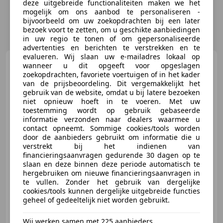
deze uitgebreide functionaliteiten maken we het
mogelijk om ons aanbod te personaliseren -
bijvoorbeeld om uw zoekopdrachten bij een later
bezoek voort te zetten, om u geschikte aanbiedingen
in uw regio te tonen of om gepersonaliseerde
advertenties en berichten te verstrekken en te
evalueren. Wij slaan uw e-mailadres lokaal op
Ford Focus
Wagon 1.0
wanneer u dit opgeeft voor opgeslagen
EcoBoost Titanium
zoekopdrachten, favoriete voertuigen of in het kader
van de prijsbeoordeling. Dit vergemakkelijkt het
gebruik van de website, omdat u bij latere bezoeken
niet opnieuw hoeft in te voeren. Met uw
toestemming wordt op gebruik gebaseerde
€ 3.495
informatie verzonden naar dealers waarmee u
contact opneemt. Sommige cookies/tools worden
door de aanbieders gebruikt om informatie die u
verstrekt bij het indienen van
financieringsaanvragen gedurende 30 dagen op te
11/2012
195.386 km
Benzine
92 kW (125 PK)
slaan en deze binnen deze periode automatisch te
hergebruiken om nieuwe financieringsaanvragen in
Alarm, Stoelverwarming, Lederen stuurwiel, Lichtsensor, Lendensteun, Voorruitverwarming, Lichtmetalen velgen, Parkeerhulp achter
te vullen. Zonder het gebruik van dergelijke
cookies/tools kunnen dergelijke uitgebreide functies
geheel of gedeeltelijk niet worden gebruikt.
Wij werken samen met 225 aanbieders.
RW Mobiliteit Group B.V.