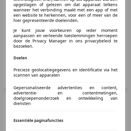
opgeslagen of gelezen om dat apparaat telkens
wanneer het verbinding maakt met een app of met
een website te herkennen, voor een of meer van de
€ 3.940
hier gepresenteerde doeleinden.
Je kunt jouw voorkeuren op ieder moment
aanpassen en verleende toestemmingen herroepen
door de Privacy Manager in ons privacybeleid te
08/2014
171.882 km
Benzine
74 kW (101 PK)
bezoeken.
Met onderhoudshistorie, Getinte ramen, Lichtmetalen velgen, Airconditioning, Spoiler, Parkeerhulp achter, Stuurbekrachtiging, Hill-Hold Control
Doelen
Precieze geolocatiegegevens en identificatie via het
scannen van apparaten
De Goede
NL-1841 JJ STOMPETOREN
Gepersonaliseerde advertenties en content,
advertentie- en contentmetingen,
doelgroepenonderzoek en ontwikkeling van
Ford Fiesta
1.0 EcoBoost ST-
diensten
Line|Keyless|Adaptive|Line
Assist
Essentiële paginafuncties