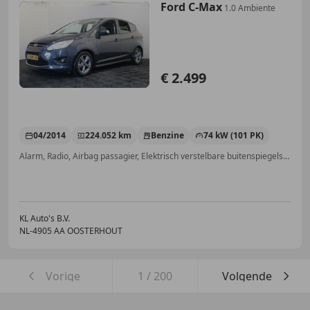
Ford C-Max
1.0 Ambiente
€ 2.499
04/2014
224.052 km
Benzine
74 kW (101 PK)
Alarm, Radio, Airbag passagier, Elektrisch verstelbare buitenspiegels, Bandenspanningscontrole, Elektrische ramen, ABS
KL Auto's B.V.
NL-4905 AA OOSTERHOUT
Vorige
1
/
200
Volgende