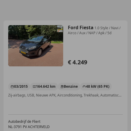
Ford Fiesta
1.0 Style / Navi /
Airco / Aux / NAP / Apk / 5d
€ 4.249
03/2015
164.642 km
Benzine
48 kW (65 PK)
Zij-airbags, USB, Nieuwe APK, Airconditioning, Trekhaak, Automatische klimaatregeling, Elektrisch verstelbare buitenspiegels, Startonderbreker
Autobedrijf de Fliert
NL-3791 PV ACHTERVELD