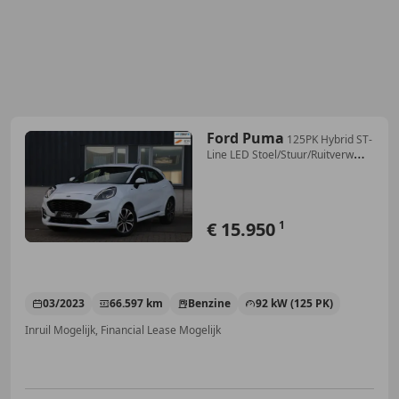
Ford Puma
125PK Hybrid ST-
Line LED Stoel/Stuur/Ruitverw
BTW
€ 15.950
1
03/2023
66.597 km
Benzine
92 kW (125 PK)
Inruil Mogelijk, Financial Lease Mogelijk