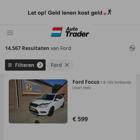
Ga
naar
hoofdinhoud
14.567 Resultaten
van Ford
Filteren
Ford
2
Ford Focus
1.6-16V Ambiente
(start niet)
€ 599