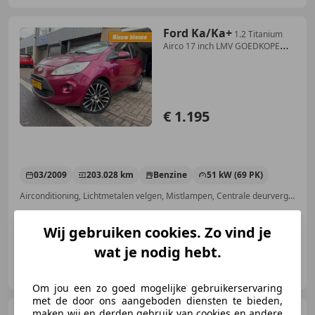
Ford Ka/Ka+
1.2 Titanium
Airco 17 inch LMV GOEDKOPE
INRUIL AUT
€ 1.195
03/2009
203.028 km
Benzine
51 kW (69 PK)
Airconditioning, Lichtmetalen velgen, Mistlampen, Centrale deurvergrendeling met afstandsbediening, Boordcomputer, Startonderbreker, Airbag passagier
Wij gebruiken cookies. Zo vind je
wat je nodig hebt.
Ed-Kar Import en Export
NL-3076 JA ROTTERDAM
Om jou een zo goed mogelijke gebruikerservaring
met de door ons aangeboden diensten te bieden,
maken wij en derden gebruik van cookies en andere