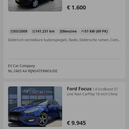
€ 1.600
03/2009
141.231 km
Benzine
51 kW (69 PK)
Elektrisch verstelbare buitenspiegels, Radio, Elektrische ramen, Centrale deurvergrendeling met afstandsbediening, Airbag passagier, ABS, CD
EV Car Company
NL-2465 AA RIJNSATERWOUDE
Ford Focus
1.0 EcoBoost ST
Line Navi CarPlay 18-inch Clima
€ 9.945