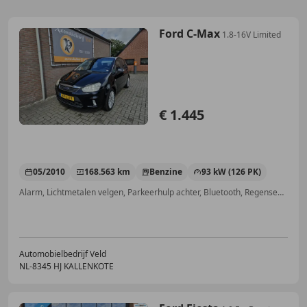
Ford C-Max
1.8-16V Limited
€ 1.445
05/2010
168.563 km
Benzine
93 kW (126 PK)
Alarm, Lichtmetalen velgen, Parkeerhulp achter, Bluetooth, Regensensor, Voorruitverwarming, Parkeerhulp voor, Airconditioning
Automobielbedrijf Veld
NL-8345 HJ KALLENKOTE