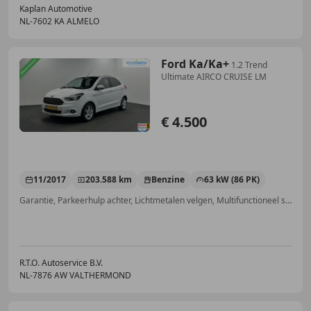
Kaplan Automotive
NL-7602 KA ALMELO
Ford Ka/Ka+
1.2 Trend
Ultimate AIRCO CRUISE LM
€ 4.500
11/2017
203.588 km
Benzine
63 kW (86 PK)
Garantie, Parkeerhulp achter, Lichtmetalen velgen, Multifunctioneel stuurwiel, Met onderhoudshistorie, Alarm, Elektrische ramen, Mistlampen
R.T.O. Autoservice B.V.
NL-7876 AW VALTHERMOND