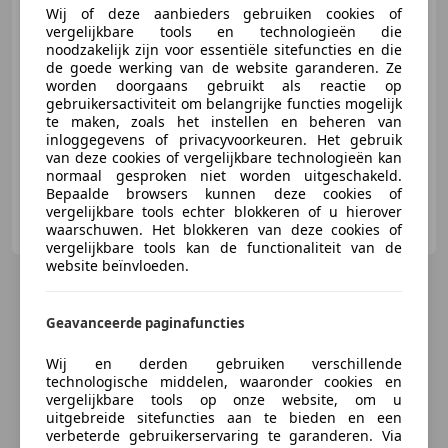
€ 13.195
Wij of deze aanbieders gebruiken cookies of
vergelijkbare tools en technologieën die
noodzakelijk zijn voor essentiële sitefuncties en die
de goede werking van de website garanderen. Ze
worden doorgaans gebruikt als reactie op
08/2018
25.459 km
Benzine
74 kW (101 PK)
gebruikersactiviteit om belangrijke functies mogelijk
te maken, zoals het instellen en beheren van
Sportonderstel, Nieuwe APK, Automatische klimaatregeling, Lichtmetalen velgen, Getinte ramen, Spoiler, Lendensteun, Sportstoelen
inloggegevens of privacyvoorkeuren. Het gebruik
van deze cookies of vergelijkbare technologieën kan
normaal gesproken niet worden uitgeschakeld.
Bepaalde browsers kunnen deze cookies of
vergelijkbare tools echter blokkeren of u hierover
GR Automotive
waarschuwen. Het blokkeren van deze cookies of
NL-5021 LJ TILBURG
vergelijkbare tools kan de functionaliteit van de
website beïnvloeden.
Geavanceerde paginafuncties
Wij en derden gebruiken verschillende
technologische middelen, waaronder cookies en
vergelijkbare tools op onze website, om u
uitgebreide sitefuncties aan te bieden en een
verbeterde gebruikerservaring te garanderen. Via