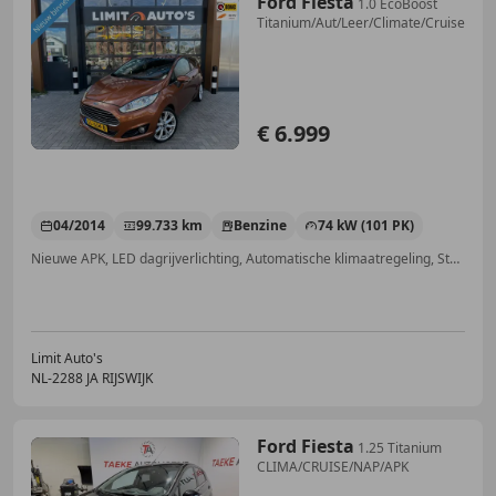
Ford Fiesta
1.0 EcoBoost
Titanium/Aut/Leer/Climate/Cruise/Ca
€ 6.999
04/2014
99.733 km
Benzine
74 kW (101 PK)
Nieuwe APK, LED dagrijverlichting, Automatische klimaatregeling, Stoelverwarming, Lichtmetalen velgen, Navigatiesysteem, Spoiler, LED verlichting
Limit Auto's
NL-2288 JA RIJSWIJK
Ford Fiesta
1.25 Titanium
CLIMA/CRUISE/NAP/APK