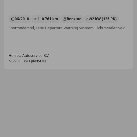
06/2018
110.761 km
Benzine
92 kW (125 PK)
Sportonderstel, Lane Departure Warning Systeem, Lichtmetalen velgen, Apple CarPlay, Getinte ramen, Spoiler, Alarm, LED verlichting
Hofstra Autoservice B.V.
NL-9011 WH JIRNSUM