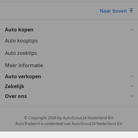
Naar boven
Auto kopen
Auto kooptips
Auto zoektips
Meer informatie
Auto verkopen
Zakelijk
Over ons
© Copyright
2026
by AutoScout24 Nederland B.V.
AutoTrader.nl is onderdeel van AutoScout24 Nederland B.V.