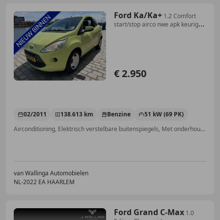
Ford Ka/Ka+
1.2 Comfort
start/stop airco nwe apk keurige
auto
€ 2.950
02/2011
138.613 km
Benzine
51 kW (69 PK)
Airconditioning, Elektrisch verstelbare buitenspiegels, Met onderhoudshistorie, Centrale deurvergrendeling met afstandsbediening, Alarm, Elektrische ramen, Isofix, Getinte ramen
van Wallinga Automobielen
NL-2022 EA HAARLEM
Ford Grand C-Max
1.0