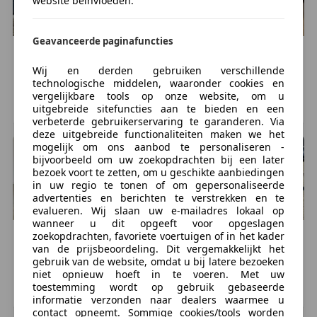
website beïnvloeden.
graag verder.
Meer informatie
Geavanceerde paginafuncties
MINI
One Cabrio
MINI
One Cabrio
€ 2.995
€ 2.895
Wij en derden gebruiken verschillende
Technische informatie
technologische middelen, waaronder cookies en
Acceleratie (0-100):
9,8 s
222.240 km, 09/2004
255.324 km, 03/2005
vergelijkbare tools op onze website, om u
Topsnelheid:
193 km/u
uitgebreide sitefuncties aan te bieden en een
HARMELEN, NL
OSS, NL
verbeterde gebruikerservaring te garanderen. Via
Max. trekgewicht:
650 kg
(ongeremd 500 kg)
deze uitgebreide functionaliteiten maken we het
Wielbasis:
247 cm
mogelijk om ons aanbod te personaliseren -
bijvoorbeeld om uw zoekopdrachten bij een later
bezoek voort te zetten, om u geschikte aanbiedingen
Milieu
in uw regio te tonen of om gepersonaliseerde
Energielabel:
E
advertenties en berichten te verstrekken en te
evalueren. Wij slaan uw e-mailadres lokaal op
wanneer u dit opgeeft voor opgeslagen
Verbruik
zoekopdrachten, favoriete voertuigen of in het kader
MINI
Cooper
MINI
Cooper Cabrio
Gemiddeld brandstofverbruik:
7,3 l/100km
(1 op
van de prijsbeoordeling. Dit vergemakkelijkt het
€ 3.795
€ 2.950
13,7)
gebruik van de website, omdat u bij latere bezoeken
niet opnieuw hoeft in te voeren. Met uw
Brandstofverbruik in de stad:
257.104 km, 01/2007
173.981 km, 05/2006
10,1 l/100km
(1 op 9,9)
toestemming wordt op gebruik gebaseerde
Brandstofverbruik op de snelweg:
5,7 l/100km
(1 op
ROTTERDAM, NL
RUINERWOLD, NL
informatie verzonden naar dealers waarmee u
17,5)
contact opneemt. Sommige cookies/tools worden