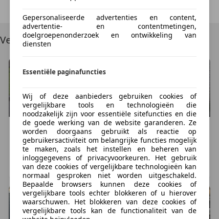
Try Again
Gepersonaliseerde advertenties en content,
✔ Gespecialiseerd in Harley-Davidson
advertentie- en contentmetingen,
✔ Actief sinds 2013 in auto’s en motoren
doelgroepenonderzoek en ontwikkeling van
Vergelijkbare voertuigen
diensten
✔ Sterk internationaal netwerk (o.a. USA en Europa)
✔ Snelle en eerlijke afhandeling
Essentiële paginafuncties
Heeft u een Harley-Davidson te koop?
Wij kopen motoren direct in, zonder tussenpersonen.
Wij of deze aanbieders gebruiken cookies of
U ontvangt snel een duidelijk en vrijblijvend bod, met
vergelijkbare tools en technologieën die
noodzakelijk zijn voor essentiële sitefuncties en die
directe betaling bij akkoord.
de goede werking van de website garanderen. Ze
MINI
Cooper Cabrio
MINI
Cooper Cabrio
worden doorgaans gebruikt als reactie op
Ook voor de verkoop van uw motor of auto kunt u bij
€ 2.995
€ 2.250
gebruikersactiviteit om belangrijke functies mogelijk
te maken, zoals het instellen en beheren van
ons terecht. Wij denken met u mee en zorgen voor
216.657 km, 12/2006
305.186 km, 09/2004
inloggegevens of privacyvoorkeuren. Het gebruik
een soepel traject, zonder onnodige risico’s of
van deze cookies of vergelijkbare technologieën kan
OSS, NL
BARNEVELD, NL
tijdverlies.
normaal gesproken niet worden uitgeschakeld.
Bepaalde browsers kunnen deze cookies of
vergelijkbare tools echter blokkeren of u hierover
Interesse of benieuwd naar de mogelijkheden?
waarschuwen. Het blokkeren van deze cookies of
Neem eenvoudig contact met ons op en wij helpen u
vergelijkbare tools kan de functionaliteit van de