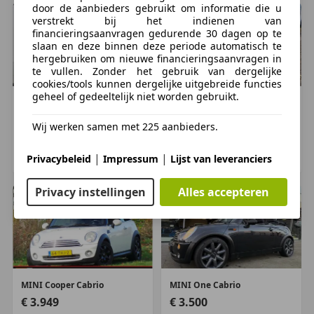
door de aanbieders gebruikt om informatie die u
verstrekt bij het indienen van
Staat
financieringsaanvragen gedurende 30 dagen op te
Aantal sleutels:
1
slaan en deze binnen deze periode automatisch te
hergebruiken om nieuwe financieringsaanvragen in
te vullen. Zonder het gebruik van dergelijke
Financiële informatie
cookies/tools kunnen dergelijke uitgebreide functies
Motorrijtuigenbelasting:
€ 145 - € 158
per kwartaal
geheel of gedeeltelijk niet worden gebruikt.
MINI
Cooper Cabrio
MINI
Cooper
€ 3.700
€ 2.650
Aanvullende opties en accessoires
Wij werken samen met 225 aanbieders.
183.510 km, 06/2007
176.529 km, 01/2003
|
|
Privacybeleid
Impressum
Lijst van leveranciers
Airbag hoofd voor
OUDEWATER, NL
DOORN, NL
Bumpers in carrosseriekleur
Privacy instellingen
Alles accepteren
Elektrisch bedienbare ramen achter
MINI
Cooper Cabrio
MINI
One Cabrio
€ 3.949
€ 3.500