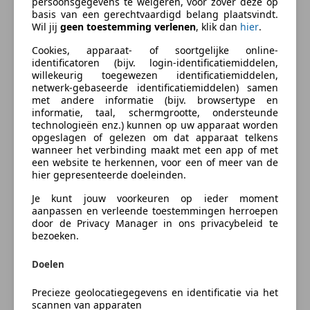
persoonsgegevens te weigeren, voor zover deze op
Bedrijfsinformatie
Autoverzekering van de
basis van een gerechtvaardigd belang plaatsvindt.
Wil jij
geen toestemming verlenen
, klik dan
hier
.
INDEPENDER
Bereken je premie
Cookies, apparaat- of soortgelijke online-
identificatoren (bijv. login-identificatiemiddelen,
willekeurig toegewezen identificatiemiddelen,
Kenteken
netwerk-gebaseerde identificatiemiddelen) samen
Thomassen Trading | Voorheen J&M Motorcycles
met andere informatie (bijv. browsertype en
informatie, taal, schermgrootte, ondersteunde
Bent u op zoek naar een betrouwbare partij voor het
technologieën enz.) kunnen op uw apparaat worden
opgeslagen of gelezen om dat apparaat telkens
kopen of verkopen van een Harley-Davidson?
Bereken nu
wanneer het verbinding maakt met een app of met
Thomassen Trading bouwt voort op de ervaring en
een website te herkennen, voor een of meer van de
naam van J&M Motorcycles, jarenlang actief in de
hier gepresenteerde doeleinden.
wereld van Harley-Davidson motoren.
Je kunt jouw voorkeuren op ieder moment
aanpassen en verleende toestemmingen herroepen
door de Privacy Manager in ons privacybeleid te
Na een succesvolle periode met J&M Motorcycles zijn
Something went wrong
bezoeken.
wij verder gegaan onder de naam Thomassen
Trading. Met dezelfde passie, kennis en netwerk
We're sorry, but something unexpected happened.
Doelen
blijven wij ons richten op de in- en verkoop van
Please try again or refresh the page.
Harley-Davidson motoren en auto’s, zowel binnen
Precieze geolocatiegegevens en identificatie via het
scannen van apparaten
Nederland als internationaal.