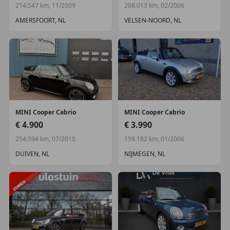
214.547 km, 11/2009
208.013 km, 02/2006
AMERSFOORT, NL
VELSEN-NOORD, NL
MINI
Cooper Cabrio
MINI
Cooper Cabrio
€ 4.900
€ 3.990
254.594 km, 07/2010
159.182 km, 01/2006
DUIVEN, NL
NIJMEGEN, NL