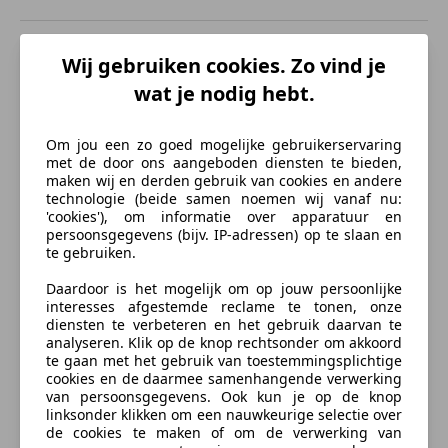
Radio
Veiligheid en beveiliging
Beschrijving
Wij gebruiken cookies. Zo vind je
ABS
wat je nodig hebt.
Airbag bestuurder
Hele nette mini cabrio 1.6 benzine.
Airbag passagier
Bandenspanningscontrole
Om jou een zo goed mogelijke gebruikerservaring
Bouwjaar 2005
met de door ons aangeboden diensten te bieden,
Hoofd airbag
Km stand 212.000
maken wij en derden gebruik van cookies en andere
LED verlichting
technologie (beide samen noemen wij vanaf nu:
Mistlampen
'cookies'), om informatie over apparatuur en
De auto rijd heerlijk.
persoonsgegevens (bijv. IP-adressen) op te slaan en
Startonderbreker
te gebruiken.
Stuurbekrachtiging
Het elektrische dak werkt super zoals het hoort.
Xenon verlichting
Daardoor is het mogelijk om op jouw persoonlijke
interesses afgestemde reclame te tonen, onze
Zij-airbags
Rond om zo goed als nieuwe banden.
diensten te verbeteren en het gebruik daarvan te
meer
analyseren. Klik op de knop rechtsonder om akkoord
Extra
te gaan met het gebruik van toestemmingsplichtige
Prijs 3499euro inruil mogelijk.
cookies en de daarmee samenhangende verwerking
Lichtmetalen velgen
van persoonsgegevens. Ook kun je op de knop
Verzekering
Voor meer informatie kunt u bellen of mailen.
linksonder klikken om een nauwkeurige selectie over
de cookies te maken of om de verwerking van