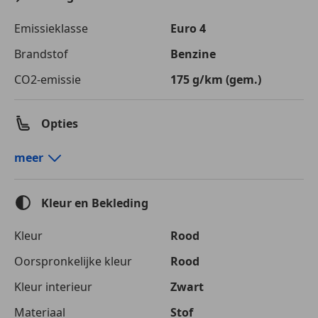
Emissieklasse
Euro 4
Brandstof
Benzine
CO2-emissie
175 g/km (gem.)
Opties
Comfort en gemak
meer
Elektrische ramen
Lederen stuurwiel
Kleur en Bekleding
Parkeerhulp
Parkeerhulp achter
Kleur
Rood
Entertainment en Media
Oorspronkelijke kleur
Rood
Boordcomputer
Kleur interieur
Zwart
CD
Materiaal
Stof