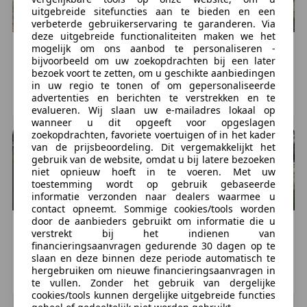
uitgebreide sitefuncties aan te bieden en een
verbeterde gebruikerservaring te garanderen. Via
Exterieur
deze uitgebreide functionaliteiten maken we het
Buitenspiegels in carrosseriekleur
mogelijk om ons aanbod te personaliseren -
Suzuki
Cappuccino
Honda
Beat
bijvoorbeeld om uw zoekopdrachten bij een later
Bumpers in carrosseriekleur
€ 13.445
€ 9.995
bezoek voort te zetten, om u geschikte aanbiedingen
Open dak
107.467 km, 08/1996
85.654 km, 06/1992
in uw regio te tonen of om gepersonaliseerde
advertenties en berichten te verstrekken en te
LEIDEN, NL
DEN HAAG, NL
evalueren. Wij slaan uw e-mailadres lokaal op
Infotainment
wanneer u dit opgeeft voor opgeslagen
Audio-installatie
zoekopdrachten, favoriete voertuigen of in het kader
van de prijsbeoordeling. Dit vergemakkelijkt het
gebruik van de website, omdat u bij latere bezoeken
Interieur
niet opnieuw hoeft in te voeren. Met uw
12Volt aansluiting
toestemming wordt op gebruik gebaseerde
Armsteun voor
informatie verzonden naar dealers waarmee u
contact opneemt. Sommige cookies/tools worden
door de aanbieders gebruikt om informatie die u
Overige
Suzuki
Overig
Daihatsu
Copen
verstrekt bij het indienen van
€ 7.750
€ 14.950
Alle sleutels aanwezig
financieringsaanvragen gedurende 30 dagen op te
slaan en deze binnen deze periode automatisch te
Nooit in gerookt
123.482 km, 04/1982
43.584 km, 10/2004
hergebruiken om nieuwe financieringsaanvragen in
te vullen. Zonder het gebruik van dergelijke
COTHEN, NL
TWELLO, NL
cookies/tools kunnen dergelijke uitgebreide functies