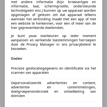
met andere informatie (bijv. browsertype en
informatie, taal, schermgrootte, ondersteunde
Bij een goede occasion als deze hoort natuurlijk ook
Bereken uw zakelijke lease!
technologieën enz.) kunnen op uw apparaat worden
een tellerrapport van Nationale Autopas. Al
Nu zakelijk leasen vanaf
€ 279,- p/m
opgeslagen of gelezen om dat apparaat telkens
overtuigd? Of toch nog even een proefrit voor de
wanneer het verbinding maakt met een app of met
een website te herkennen, voor een of meer van de
laatste test? Bel ons even en we zetten deze cabrio
Vraag offerte aan
hier gepresenteerde doeleinden.
klaar!
Recent Taxatierapport ter inzage t.w.v. € 22.500,-
Je kunt jouw voorkeuren op ieder moment
aanpassen en verleende toestemmingen herroepen
door de Privacy Manager in ons privacybeleid te
Meer informatie
bezoeken.
Verzekering
Algemene informatie
Doelen
Modelreeks:
mei 1994 - nov. 1995
Autoverzekering van de
Precieze geolocatiegegevens en identificatie via het
INDEPENDER
scannen van apparaten
Prestaties
Bereken je premie
Acceleratie (0-100):
8,0 s
Gepersonaliseerde advertenties en content,
Topsnelheid:
140 km/u
advertentie- en contentmetingen,
Kenteken
doelgroepenonderzoek en ontwikkeling van
diensten
Maten en gewichten
Laadvermogen:
195 kg