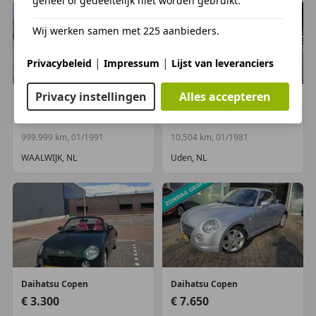
geheel of gedeeltelijk niet worden gebruikt.
Wij werken samen met 225 aanbieders.
|
|
Privacybeleid
Impressum
Lijst van leveranciers
Privacy instellingen
Alles accepteren
Nissan
Figaro
Suzuki
Overig
€ 7.500
€ 13.950
999.999 km, 01/1991
10.504 km, 01/1981
WAALWIJK, NL
Uden, NL
Daihatsu
Copen
Daihatsu
Copen
€ 3.300
€ 7.650