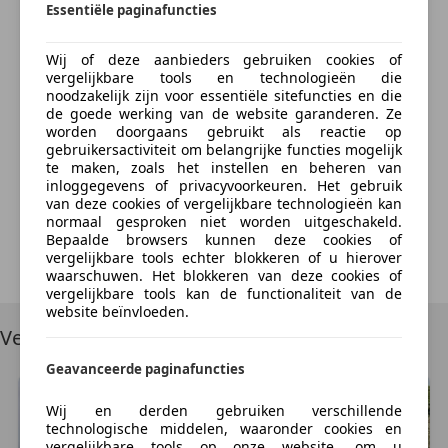
GVW:
Essentiële paginafuncties
895 kg
Bereken nu
Wielbasis:
206 cm
Wij of deze aanbieders gebruiken cookies of
vergelijkbare tools en technologieën die
Staat
noodzakelijk zijn voor essentiële sitefuncties en die
Aantal sleutels:
2
de goede werking van de website garanderen. Ze
worden doorgaans gebruikt als reactie op
Something went wrong
gebruikersactiviteit om belangrijke functies mogelijk
Financiële informatie
te maken, zoals het instellen en beheren van
BTW/marge:
BTW niet verrekenbaar voor
We're sorry, but something unexpected happened.
inloggegevens of privacyvoorkeuren. Het gebruik
ondernemers (margeregeling)
van deze cookies of vergelijkbare technologieën kan
Please try again or refresh the page.
normaal gesproken niet worden uitgeschakeld.
Motorrijtuigenbelasting:
€ 51 - € 56
per kwartaal
Bepaalde browsers kunnen deze cookies of
vergelijkbare tools echter blokkeren of u hierover
Try Again
Garantie
waarschuwen. Het blokkeren van deze cookies of
vergelijkbare tools kan de functionaliteit van de
BOVAG 40-Puntencheck:
Ja
website beïnvloeden.
Vergelijkbare voertuigen
Productveiligheid
Geavanceerde paginafuncties
Fabrikant: B & B auto's Hoefakker 8 4264AH VEEN, NL
0416697808 http://www.bb-auto.nl info@bb-auto.nl
Wij en derden gebruiken verschillende
technologische middelen, waaronder cookies en
Aanvullende opties en accessoires
vergelijkbare tools op onze website, om u