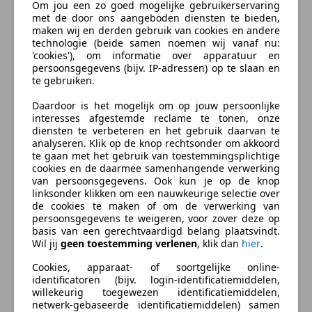
Materiaal
Leder
Om jou een zo goed mogelijke gebruikerservaring
Radio
met de door ons aangeboden diensten te bieden,
maken wij en derden gebruik van cookies en andere
Extra
technologie (beide samen noemen wij vanaf nu:
Beschrijving
'cookies'), om informatie over apparatuur en
Lichtmetalen velgen
persoonsgegevens (bijv. IP-adressen) op te slaan en
Sportstoelen
Zodra de zon zich laat zien, kunt u heerlijk genieten
te gebruiken.
Zomerbanden
achter het stuur van deze cabriolet. Het eigentijdse
Daardoor is het mogelijk om op jouw persoonlijke
ontwerp en de toonaangevende techniek maken van
interesses afgestemde reclame te tonen, onze
iedere Japanse auto een kwaliteitsproduct. Dat is ook
diensten te verbeteren en het gebruik daarvan te
analyseren. Klik op de knop rechtsonder om akkoord
te merken aan deze Suzuki Cappuccino. Dit is een
te gaan met het gebruik van toestemmingsplichtige
auto uit 1996, er staat 59590 kilometer op de teller. In
cookies en de daarmee samenhangende verwerking
deze auto vindt u een benzinemotor en een
van persoonsgegevens. Ook kun je op de knop
linksonder klikken om een nauwkeurige selectie over
handgeschakelde vijfversnellingsbak. De leren
de cookies te maken of om de verwerking van
bekleding maakt het interieur helemaal af! De
persoonsgegevens te weigeren, voor zover deze op
sportstoelen zorgen voor een strak uiterlijk én een
basis van een gerechtvaardigd belang plaatsvindt.
Wil jij
geen toestemming verlenen
, klik dan
hier
.
uitstekende zitsteun.
meer
Cookies, apparaat- of soortgelijke online-
identificatoren (bijv. login-identificatiemiddelen,
Met de ingebouwde airconditioning zit u altijd
willekeurig toegewezen identificatiemiddelen,
Zakelijk leasen
ontspannen achter het stuur.
netwerk-gebaseerde identificatiemiddelen) samen