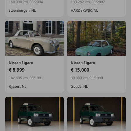
160.000 km, 03/2004
133.262 km, 03/2007
steenbergen, NL
HARDERWIJK, NL
Nissan
Figaro
Nissan
Figaro
€ 8.999
€ 15.000
142.605 km, 08/1991
39.000 km, 03/1990
Rijssen, NL
Gouda, NL