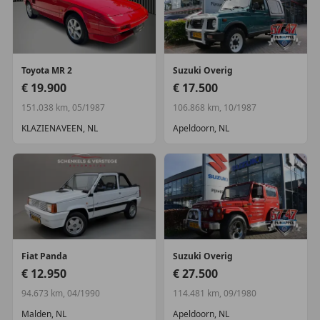
Toyota
MR 2
Suzuki
Overig
€ 19.900
€ 17.500
151.038 km, 05/1987
106.868 km, 10/1987
KLAZIENAVEEN, NL
Apeldoorn, NL
Fiat
Panda
Suzuki
Overig
€ 12.950
€ 27.500
94.673 km, 04/1990
114.481 km, 09/1980
Malden, NL
Apeldoorn, NL