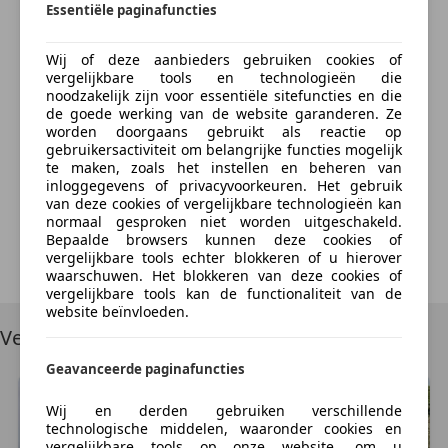
GVW:
Essentiële paginafuncties
895 kg
Bereken nu
Wielbasis:
206 cm
Wij of deze aanbieders gebruiken cookies of
vergelijkbare tools en technologieën die
Staat
noodzakelijk zijn voor essentiële sitefuncties en die
Aantal sleutels:
2
de goede werking van de website garanderen. Ze
worden doorgaans gebruikt als reactie op
Something went wrong
gebruikersactiviteit om belangrijke functies mogelijk
Financiële informatie
te maken, zoals het instellen en beheren van
BTW/marge:
BTW niet verrekenbaar voor
We're sorry, but something unexpected happened.
inloggegevens of privacyvoorkeuren. Het gebruik
ondernemers (margeregeling)
van deze cookies of vergelijkbare technologieën kan
Please try again or refresh the page.
normaal gesproken niet worden uitgeschakeld.
Motorrijtuigenbelasting:
€ 51 - € 56
per kwartaal
Bepaalde browsers kunnen deze cookies of
vergelijkbare tools echter blokkeren of u hierover
Try Again
Garantie
waarschuwen. Het blokkeren van deze cookies of
vergelijkbare tools kan de functionaliteit van de
BOVAG 40-Puntencheck:
Ja
website beïnvloeden.
Vergelijkbare voertuigen
Productveiligheid
Geavanceerde paginafuncties
Fabrikant: B & B auto's Hoefakker 8 4264AH VEEN, NL
0416697808 http://www.bb-auto.nl info@bb-auto.nl
Wij en derden gebruiken verschillende
technologische middelen, waaronder cookies en
Aanvullende opties en accessoires
vergelijkbare tools op onze website, om u