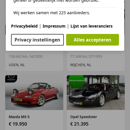
geheel of gedeeltelijk niet worden gebruikt.
Wij werken samen met 225 aanbieders.
|
|
Privacybeleid
Impressum
Lijst van leveranciers
Privacy instellingen
Alles accepteren
Toyota
MR 2
Honda
CRX
€ 12.900
€ 18.950
138.663 km, 04/2000
77.348 km, 07/1993
UDEN, NL
WIJCHEN, NL
Mazda
MX-5
Opel
Speedster
€ 19.950
€ 21.395