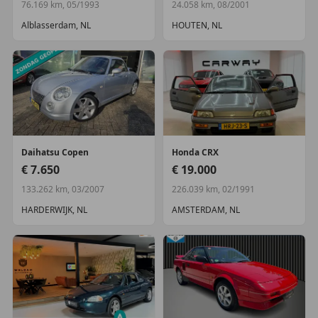
76.169 km, 05/1993
24.058 km, 08/2001
Alblasserdam, NL
HOUTEN, NL
Daihatsu
Copen
Honda
CRX
€ 7.650
€ 19.000
133.262 km, 03/2007
226.039 km, 02/1991
HARDERWIJK, NL
AMSTERDAM, NL