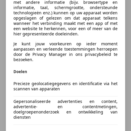
met andere informatie (bijv. browsertype en
informatie, taal, schermgrootte, ondersteunde
Bij een goede occasion als deze hoort natuurlijk ook
Bereken uw zakelijke lease!
technologieën enz.) kunnen op uw apparaat worden
een tellerrapport van Nationale Autopas. Al
Nu zakelijk leasen vanaf
€ 279,- p/m
opgeslagen of gelezen om dat apparaat telkens
overtuigd? Of toch nog even een proefrit voor de
wanneer het verbinding maakt met een app of met
een website te herkennen, voor een of meer van de
laatste test? Bel ons even en we zetten deze cabrio
Vraag offerte aan
hier gepresenteerde doeleinden.
klaar!
Recent Taxatierapport ter inzage t.w.v. € 22.500,-
Je kunt jouw voorkeuren op ieder moment
aanpassen en verleende toestemmingen herroepen
door de Privacy Manager in ons privacybeleid te
Meer informatie
bezoeken.
Verzekering
Algemene informatie
Doelen
Modelreeks:
mei 1994 - nov. 1995
Autoverzekering van de
Precieze geolocatiegegevens en identificatie via het
INDEPENDER
scannen van apparaten
Prestaties
Bereken je premie
Acceleratie (0-100):
8,0 s
Gepersonaliseerde advertenties en content,
Topsnelheid:
140 km/u
advertentie- en contentmetingen,
Kenteken
doelgroepenonderzoek en ontwikkeling van
diensten
Maten en gewichten
Laadvermogen:
195 kg