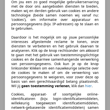
Materiaal
Leder
Om jou een zo goed mogelijke gebruikerservaring
Radio
met de door ons aangeboden diensten te bieden,
maken wij en derden gebruik van cookies en andere
Extra
technologie (beide samen noemen wij vanaf nu:
Beschrijving
'cookies'), om informatie over apparatuur en
Lichtmetalen velgen
persoonsgegevens (bijv. IP-adressen) op te slaan en
Sportstoelen
Zodra de zon zich laat zien, kunt u heerlijk genieten
te gebruiken.
Zomerbanden
achter het stuur van deze cabriolet. Het eigentijdse
Daardoor is het mogelijk om op jouw persoonlijke
ontwerp en de toonaangevende techniek maken van
interesses afgestemde reclame te tonen, onze
iedere Japanse auto een kwaliteitsproduct. Dat is ook
diensten te verbeteren en het gebruik daarvan te
analyseren. Klik op de knop rechtsonder om akkoord
te merken aan deze Suzuki Cappuccino. Dit is een
te gaan met het gebruik van toestemmingsplichtige
auto uit 1996, er staat 59590 kilometer op de teller. In
cookies en de daarmee samenhangende verwerking
deze auto vindt u een benzinemotor en een
van persoonsgegevens. Ook kun je op de knop
linksonder klikken om een nauwkeurige selectie over
handgeschakelde vijfversnellingsbak. De leren
de cookies te maken of om de verwerking van
bekleding maakt het interieur helemaal af! De
persoonsgegevens te weigeren, voor zover deze op
sportstoelen zorgen voor een strak uiterlijk én een
basis van een gerechtvaardigd belang plaatsvindt.
Wil jij
geen toestemming verlenen
, klik dan
hier
.
uitstekende zitsteun.
meer
Cookies, apparaat- of soortgelijke online-
identificatoren (bijv. login-identificatiemiddelen,
Met de ingebouwde airconditioning zit u altijd
willekeurig toegewezen identificatiemiddelen,
Zakelijk leasen
ontspannen achter het stuur.
netwerk-gebaseerde identificatiemiddelen) samen