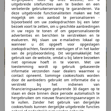
uitgebreide sitefuncties aan te bieden en een
verbeterde gebruikerservaring te garanderen. Via
Exterieur
deze uitgebreide functionaliteiten maken we het
Buitenspiegels in carrosseriekleur
mogelijk om ons aanbod te personaliseren -
Suzuki
Cappuccino
Honda
Beat
bijvoorbeeld om uw zoekopdrachten bij een later
Bumpers in carrosseriekleur
€ 13.445
€ 9.995
bezoek voort te zetten, om u geschikte aanbiedingen
Open dak
107.467 km, 08/1996
85.654 km, 06/1992
in uw regio te tonen of om gepersonaliseerde
advertenties en berichten te verstrekken en te
LEIDEN, NL
DEN HAAG, NL
evalueren. Wij slaan uw e-mailadres lokaal op
Infotainment
wanneer u dit opgeeft voor opgeslagen
Audio-installatie
zoekopdrachten, favoriete voertuigen of in het kader
van de prijsbeoordeling. Dit vergemakkelijkt het
gebruik van de website, omdat u bij latere bezoeken
Interieur
niet opnieuw hoeft in te voeren. Met uw
12Volt aansluiting
toestemming wordt op gebruik gebaseerde
Armsteun voor
informatie verzonden naar dealers waarmee u
contact opneemt. Sommige cookies/tools worden
door de aanbieders gebruikt om informatie die u
Overige
Daihatsu
Copen
Nissan
Figaro
verstrekt bij het indienen van
€ 14.950
€ 7.500
Alle sleutels aanwezig
financieringsaanvragen gedurende 30 dagen op te
slaan en deze binnen deze periode automatisch te
Nooit in gerookt
43.584 km, 10/2004
999.999 km, 01/1991
hergebruiken om nieuwe financieringsaanvragen in
te vullen. Zonder het gebruik van dergelijke
TWELLO, NL
WAALWIJK, NL
cookies/tools kunnen dergelijke uitgebreide functies