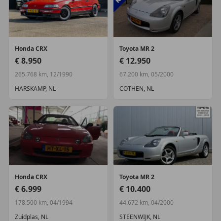
Honda
CRX
Toyota
MR 2
€ 8.950
€ 12.950
265.768 km, 12/1990
67.200 km, 05/2000
HARSKAMP, NL
COTHEN, NL
Honda
CRX
Toyota
MR 2
€ 6.999
€ 10.400
178.500 km, 04/1994
44.672 km, 04/2000
Zuidplas, NL
STEENWIJK, NL