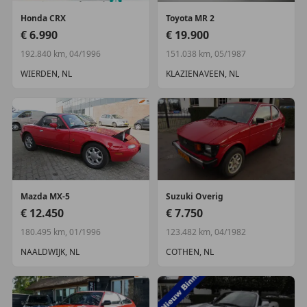
Honda
CRX
Toyota
MR 2
€ 6.990
€ 19.900
192.840 km, 04/1996
151.038 km, 05/1987
WIERDEN, NL
KLAZIENAVEEN, NL
Mazda
MX-5
Suzuki
Overig
€ 12.450
€ 7.750
180.495 km, 01/1996
123.482 km, 04/1982
NAALDWIJK, NL
COTHEN, NL