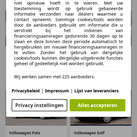
niet opnieuw hoeft in te voeren. Met uw
toestemming wordt op gebruik gebaseerde
Technische informatie
informatie verzonden naar dealers waarmee u
Koppel:
126 Nm
contact opneemt. Sommige cookies/tools worden
Tankinhoud:
45 liter
door de aanbieders gebruikt om informatie die u
verstrekt bij het indienen van
Acceleratie (0-100):
15,3 s
financieringsaanvragen gedurende 30 dagen op te
Topsnelheid:
168 km/u
slaan en deze binnen deze periode automatisch te
hergebruiken om nieuwe financieringsaanvragen in
te vullen. Zonder het gebruik van dergelijke
Maten
Volkswagen
Golf
Volkswagen
Golf
cookies/tools kunnen dergelijke uitgebreide functies
€ 8.950
€ 7.950
Afmetingen (LxBxH):
399 x 165 x 147 cm
geheel of gedeeltelijk niet worden gebruikt.
Wielbasis:
245 cm
92.000 km, 06/1998
76.739 km, 02/1997
Wij werken samen met 225 aanbieders.
UITHOORN, NL
TWELLO, NL
Gewichten
Laadvermogen:
572 kg
|
|
Privacybeleid
Impressum
Lijst van leveranciers
GVW:
1.600 kg
Max. trekgewicht:
1.000 kg
(ongeremd 500 kg)
Privacy instellingen
Alles accepteren
Staat
Aantal sleutels:
2
Volkswagen
Polo
Volkswagen
Golf