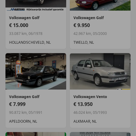
Infotainment
Radiovoorbereiding
Volkswagen
Golf
Volkswagen
Golf
€ 15.000
€ 9.950
Interieur
33.087 km, 06/1978
42.967 km, 05/2000
Achterbank in delen neerklapbaar
HOLLANDSCHEVELD, NL
TWELLO, NL
Armsteun achter
Hoofdsteunen achter
Stuur verstelbaar
Voorstoelen in hoogte verstelbaar
Veiligheid
Alarm klasse 1(startblokkering)
Volkswagen
Golf
Volkswagen
Vento
Overige
€ 7.999
€ 13.950
Atlantic-pakket 2
90.872 km, 05/1991
46.024 km, 05/1993
APELDOORN, NL
ALKMAAR, NL