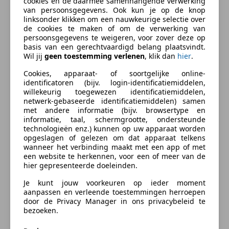
cookies en de daarmee samenhangende verwerking
nieuwe auto alsof die zo uit de fabriek komt.
Airbag passagier
van persoonsgegevens. Ook kun je op de knop
Nagenoeg ongebruikte VW Polo 1.4 Comfortline
linksonder klikken om een nauwkeurige selectie over
Alarm
automaat uit 2003 met een ongelofelijke en originele
de cookies te maken of om de verwerking van
Centrale vergrendeling
persoonsgegevens te weigeren, voor zover deze op
kilometerstand van 370km, driehonderdzeventig!
Startonderbreker
basis van een gerechtvaardigd belang plaatsvindt.
Origineel Nederlandse Polo welke door toenmalig VW
Wil jij
geen toestemming verlenen
, klik dan
hier
.
Stuurbekrachtiging
dealer Suco in Emmen is afgeleverd aan de 1e en
Zij-airbags
Cookies, apparaat- of soortgelijke online-
enige eigenaar, na slechts 370km te hebben gereden
identificatoren (bijv. login-identificatiemiddelen,
is de auto na enkele weken in een verwarmde garage
willekeurig toegewezen identificatiemiddelen,
netwerk-gebaseerde identificatiemiddelen) samen
gezet en daarna nooit meer gebruikt! De Polo is nooit
meer
met andere informatie (bijv. browsertype en
APK gekeurd, nooit geserviced, nog voorzien van de
informatie, taal, schermgrootte, ondersteunde
originele banden en zelfs de originele accu.
technologieën enz.) kunnen op uw apparaat worden
Zakelijk leasen
opgeslagen of gelezen om dat apparaat telkens
Aankoopfactuur, oude kentekenbewijzen, uitdraai
wanneer het verbinding maakt met een app of met
NAP met voertuigrapport en 2 sleutels aanwezig.
een website te herkennen, voor een of meer van de
Echte rariteit, een splinternieuwe auto van 23 jaar
hier gepresenteerde doeleinden.
Bereken uw zakelijke lease!
oud welke niet zal misstaan in een verzameling of
Nu zakelijk leasen vanaf
€ 295,- p/m
Je kunt jouw voorkeuren op ieder moment
museum. Voor het complete verhaal van deze nieuwe
aanpassen en verleende toestemmingen herroepen
Polo nodigen we je graag uit in onze showroom.
door de Privacy Manager in ons privacybeleid te
Vraag offerte aan
bezoeken.
Bedrijfsinformatie