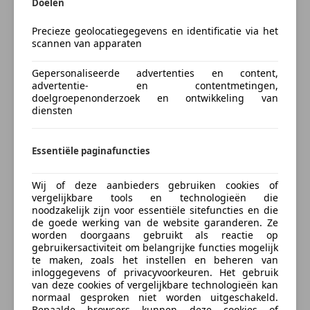
Doelen
Sinds 2006 kunt u bij Buist Auto's terecht voor mooie,
Precieze geolocatiegegevens en identificatie via het
Verzekering
jonge occasions met nét dat beetje extra. Na bijna 13
scannen van apparaten
jaar in Assen gevestigd te zijn geweest vindt u ons
Gepersonaliseerde advertenties en content,
tegenwoordig direct aan de "Hunebed Highway" N34
Autoverzekering van de
advertentie- en contentmetingen,
in een nieuwe en moderne showroom in Gieten met
doelgroepenonderzoek en ontwikkeling van
INDEPENDER
een ruime collectie jonge occasions. Kijk voor ons
diensten
Bereken je premie
aanbod op https://buist-autos.nl. Kopen of leasen?
Wij helpen u graag bij uw financiering of verzorgen
Kenteken
Essentiële paginafuncties
een passende offerte voor financial lease of
operational lease. Service, onderhoud, APK en
Wij of deze aanbieders gebruiken cookies of
reparatie bieden wij vakkundig in onze moderne,
vergelijkbare tools en technologieën die
universele en uitstekend uitgeruste werkplaats. Bij
noodzakelijk zijn voor essentiële sitefuncties en die
Bereken nu
de goede werking van de website garanderen. Ze
ons bent u welkom! En dat merkt u!
worden doorgaans gebruikt als reactie op
gebruikersactiviteit om belangrijke functies mogelijk
Direct contact met een van onze verkopers? Bel of
te maken, zoals het instellen en beheren van
inloggegevens of privacyvoorkeuren. Het gebruik
app met Ivar Buist op 06-21608746 of Diederik
van deze cookies of vergelijkbare technologieën kan
Medema op 06-34273643.
Something went wrong
normaal gesproken niet worden uitgeschakeld.
Bepaalde browsers kunnen deze cookies of