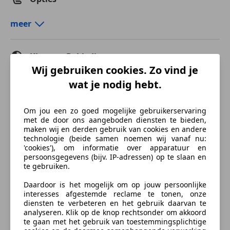
Comfort en gemak
meer
Airconditioning
Armsteun
Kleur en Bekleding
Automatische klimaatregeling
Wij gebruiken cookies. Zo vind je
Cruise control
Kleur
Blauw
wat je nodig hebt.
Elektrisch verstelbare buitenspiegels
Oorspronkelijke kleur
Donker blauw metallic
Elektrische ramen
Om jou een zo goed mogelijke gebruikerservaring
Regensensor
Soort lak
Metallic
met de door ons aangeboden diensten te bieden,
maken wij en derden gebruik van cookies en andere
Entertainment en Media
Kleur interieur
Zwart
technologie (beide samen noemen wij vanaf nu:
'cookies'), om informatie over apparatuur en
Boordcomputer
Materiaal
Stof
persoonsgegevens (bijv. IP-adressen) op te slaan en
CD
te gebruiken.
Radio
Daardoor is het mogelijk om op jouw persoonlijke
Beschrijving
interesses afgestemde reclame te tonen, onze
Veiligheid en beveiliging
diensten te verbeteren en het gebruik daarvan te
UNIEK! Tegenwoordig een bekende term;
analyseren. Klik op de knop rechtsonder om akkoord
ABS
fabrieksnieuw, en dat is precies wat deze Polo is, een
te gaan met het gebruik van toestemmingsplichtige
Airbag bestuurder