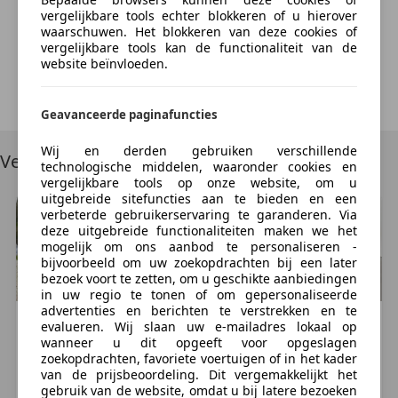
vergelijkbare tools echter blokkeren of u hierover
[ Buist Auto's | Steenkamp 13 | 9461 VC Gieten | T
We're sorry, but something unexpected happened.
waarschuwen. Het blokkeren van deze cookies of
(0592) 330803 | WhatsApp (algemeen) 06-58771870
Please try again or refresh the page.
vergelijkbare tools kan de functionaliteit van de
WhatsApp (werkplaats) 06-23957347 ]
website beïnvloeden.
Try Again
Disclaimer: Alle moeite is genomen om de informatie
Geavanceerde paginafuncties
op onze internetsite zo accuraat en actueel mogelijk
weer te geven. Fouten zijn echter nooit uit te sluiten.
Wij en derden gebruiken verschillende
Vergelijkbare voertuigen
technologische middelen, waaronder cookies en
Er kunnen dan ook geen rechten aan deze
vergelijkbare tools op onze website, om u
advertentie worden ontleend. Vertrouwt u daarom
uitgebreide sitefuncties aan te bieden en een
niet alleen op deze informatie, maar controleer bij
verbeterde gebruikerservaring te garanderen. Via
deze uitgebreide functionaliteiten maken we het
aankoop de zaken die uw beslissing zouden kunnen
mogelijk om ons aanbod te personaliseren -
beïnvloeden
bijvoorbeeld om uw zoekopdrachten bij een later
bezoek voort te zetten, om u geschikte aanbiedingen
in uw regio te tonen of om gepersonaliseerde
Meer informatie
advertenties en berichten te verstrekken en te
Volkswagen
Golf
Volkswagen
Golf
evalueren. Wij slaan uw e-mailadres lokaal op
Algemene informatie
1
€ 19.950
€ 13.950
wanneer u dit opgeeft voor opgeslagen
zoekopdrachten, favoriete voertuigen of in het kader
Modelreeks:
nov. 2001 - mei 2005
47.142 km, 09/2001
74 km, 09/2003
van de prijsbeoordeling. Dit vergemakkelijkt het
Modelcode:
9N, 9N3
gebruik van de website, omdat u bij latere bezoeken
TWELLO, NL
OCHTEN, NL