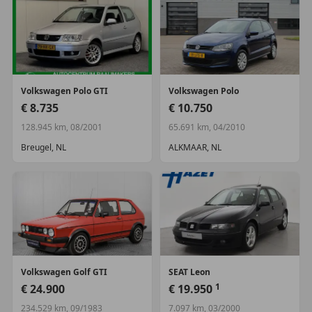
Volkswagen
Polo GTI
Volkswagen
Polo
€ 8.735
€ 10.750
128.945 km, 08/2001
65.691 km, 04/2010
Breugel, NL
ALKMAAR, NL
Volkswagen
Golf GTI
SEAT
Leon
1
€ 24.900
€ 19.950
234.529 km, 09/1983
7.097 km, 03/2000