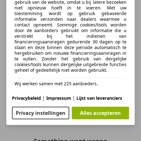
Aanvullende opties en accessoires
gebruik van de website, omdat u bij latere bezoeken
niet opnieuw hoeft in te voeren. Met uw
toestemming wordt op gebruik gebaseerde
Lederen Tassen
informatie verzonden naar dealers waarmee u
Verzekering
contact opneemt. Sommige cookies/tools worden
door de aanbieders gebruikt om informatie die u
verstrekt bij het indienen van
financieringsaanvragen gedurende 30 dagen op te
Autoverzekering van de
slaan en deze binnen deze periode automatisch te
INDEPENDER
hergebruiken om nieuwe financieringsaanvragen in
Bereken je premie
te vullen. Zonder het gebruik van dergelijke
cookies/tools kunnen dergelijke uitgebreide functies
geheel of gedeeltelijk niet worden gebruikt.
Kenteken
Wij werken samen met 225 aanbieders.
|
|
Privacybeleid
Impressum
Lijst van leveranciers
Bereken nu
Privacy instellingen
Alles accepteren