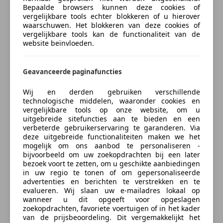
Bwj: 02-2006
Bepaalde browsers kunnen deze cookies of
Km stand: 88689 km
vergelijkbare tools echter blokkeren of u hierover
5HD1GW1126K311315
waarschuwen. Het blokkeren van deze cookies of
vergelijkbare tools kan de functionaliteit van de
35 jaar aniversary Super Glide
website beïnvloeden.
Zadeltassen
Solo seat
Bagagerekje
Geavanceerde paginafuncties
Sissybar
Wij en derden gebruiken verschillende
Valbeugel voor
technologische middelen, waaronder cookies en
Prijs: 8.250,-
meer
vergelijkbare tools op onze website, om u
incl service beurt
uitgebreide sitefuncties aan te bieden en een
verbeterde gebruikerservaring te garanderen. Via
3 maanden garantie
deze uitgebreide functionaliteiten maken we het
Zakelijk leasen
typefouten voorbehouden
mogelijk om ons aanbod te personaliseren -
bijvoorbeeld om uw zoekopdrachten bij een later
bezoek voort te zetten, om u geschikte aanbiedingen
Meer informatie
Bereken uw zakelijke lease!
in uw regio te tonen of om gepersonaliseerde
advertenties en berichten te verstrekken en te
Nu zakelijk leasen vanaf
€ 144,- p/m
BTW/marge:
BTW niet verrekenbaar voor
evalueren. Wij slaan uw e-mailadres lokaal op
wanneer u dit opgeeft voor opgeslagen
ondernemers (margeregeling)
Vraag offerte aan
zoekopdrachten, favoriete voertuigen of in het kader
van de prijsbeoordeling. Dit vergemakkelijkt het