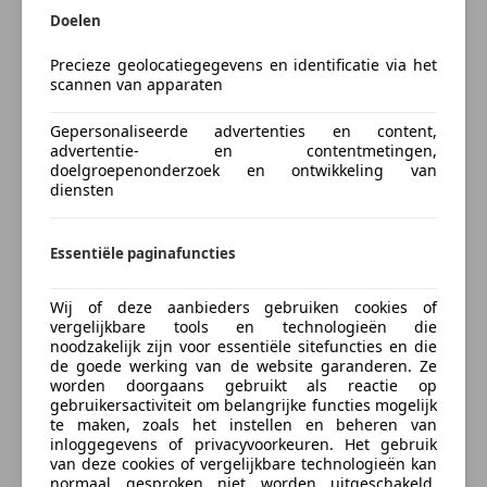
Doelen
Brandstof
Benzine
CO2-emissie
0 g/km (gem.)
Precieze geolocatiegegevens en identificatie via het
scannen van apparaten
Opties
Gepersonaliseerde advertenties en content,
advertentie- en contentmetingen,
doelgroepenonderzoek en ontwikkeling van
Comfort en gemak
meer
diensten
Elektrische starter
Kleur en Bekleding
Essentiële paginafuncties
Kleur
Wit
Wij of deze aanbieders gebruiken cookies of
vergelijkbare tools en technologieën die
Oorspronkelijke kleur
Wit
noodzakelijk zijn voor essentiële sitefuncties en die
de goede werking van de website garanderen. Ze
worden doorgaans gebruikt als reactie op
gebruikersactiviteit om belangrijke functies mogelijk
Beschrijving
te maken, zoals het instellen en beheren van
inloggegevens of privacyvoorkeuren. Het gebruik
Harley-Davidson Super Glide
van deze cookies of vergelijkbare technologieën kan
normaal gesproken niet worden uitgeschakeld.