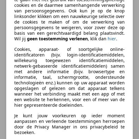
Versnellingen
6
cookies en de daarmee samenhangende verwerking
van persoonsgegevens. Ook kun je op de knop
Cilinders
2
linksonder klikken om een nauwkeurige selectie over
de cookies te maken of om de verwerking van
persoonsgegevens te weigeren, voor zover deze op
basis van een gerechtvaardigd belang plaatsvindt.
Wil jij
geen toestemming verlenen
, klik dan
hier
.
Cookies, apparaat- of soortgelijke online-
identificatoren (bijv. login-identificatiemiddelen,
willekeurig toegewezen identificatiemiddelen,
netwerk-gebaseerde identificatiemiddelen) samen
met andere informatie (bijv. browsertype en
informatie, taal, schermgrootte, ondersteunde
technologieën enz.) kunnen op uw apparaat worden
opgeslagen of gelezen om dat apparaat telkens
wanneer het verbinding maakt met een app of met
een website te herkennen, voor een of meer van de
hier gepresenteerde doeleinden.
Je kunt jouw voorkeuren op ieder moment
aanpassen en verleende toestemmingen herroepen
door de Privacy Manager in ons privacybeleid te
Energieverbruik
bezoeken.