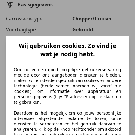
Basisgegevens
Carrosserietype
Chopper/Cruiser
Voertuigtype
Gebruikt
Wij gebruiken cookies. Zo vind je
Voertuiggeschiedenis
wat je nodig hebt.
Kilometerstand
88.689 km
Om jou een zo goed mogelijke gebruikerservaring
Bouwjaar
02/2006
met de door ons aangeboden diensten te bieden,
maken wij en derden gebruik van cookies en andere
technologie (beide samen noemen wij vanaf nu:
Technische Gegevens
'cookies'), om informatie over apparatuur en
persoonsgegevens (bijv. IP-adressen) op te slaan en
te gebruiken.
Vermogen kW (PK)
54 kW (73 PK)
Daardoor is het mogelijk om op jouw persoonlijke
Transmissie
Handgeschakeld
interesses afgestemde reclame te tonen, onze
diensten te verbeteren en het gebruik daarvan te
Cilinderinhoud
1.449 cm³
analyseren. Klik op de knop rechtsonder om akkoord
te gaan met het gebruik van toestemmingsplichtige