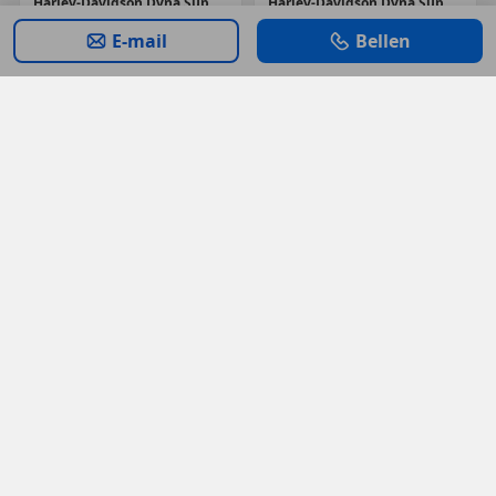
Harley-Davidson
Dyna Super Glide
Harley-Davidson
Dyna Super Glide
€ 8.000
€ 8.500
E-mail
Bellen
63.000 km, 04/1995
26.437 km, 01/2010
Vijfheerenlanden, NL
Weert, NL
Harley-Davidson
Dyna Super Glide
Harley-Davidson
Softail
€ 11.950
€ 8.950
37.100 km, 07/2009
111.972 km, 03/2003
HOOGEVEEN, NL
VENLO, NL