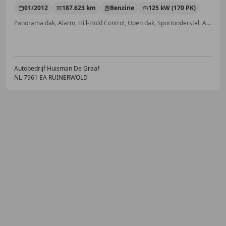
01/2012
187.623 km
Benzine
125 kW (170 PK)
Panorama dak, Alarm, Hill-Hold Control, Open dak, Sportonderstel, Automatische klimaatregeling, LED verlichting, Traction control
Autobedrijf Huisman De Graaf
NL-7961 EA RUINERWOLD