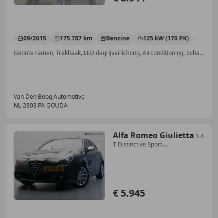
09/2015
175.787 km
Benzine
125 kW (170 PK)
Getinte ramen, Trekhaak, LED dagrijverlichting, Airconditioning, Schakelflippers, Automatische klimaatregeling, Start/Stop-systeem, Airbag bestuurder
Van Den Boog Automotive
NL-2803 PA GOUDA
Alfa Romeo Giulietta
1.4
T Distinctive Sport
(AUTOMAAT,PARKEERSENSOREN,
€ 5.945