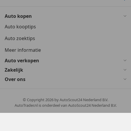
Auto kopen
Auto kooptips
Auto zoektips
Meer informatie
Auto verkopen
Zakelijk
Over ons
© Copyright
2026
by AutoScout24 Nederland B.V.
AutoTrader.nl is onderdeel van AutoScout24 Nederland B.V.