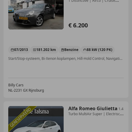
T Distinctive | Airco | Cruise
control | Parke
€ 6.200
07/2013
181.202 km
Benzine
88 kW (120 PK)
Start/Stop-systeem, Bi-Xenon koplampen, Hill-Hold Control, Navigatiesysteem, Voorruitverwarming, Lederen stuurwiel, Automatische klimaatregeling, Cruise control
Billy Cars
NL-2231 GX Rijnsburg
Alfa Romeo Giulietta
1.4
Turbo MultiAir Super | Electrisch
panorama/sch