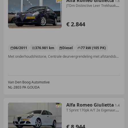
Alfa Romeo Giulietta
1.6
JTDm Distinctive Leer Trekhaak
3e Eigenaar APK
€ 2.844
06/2011
376.981 km
Diesel
77 kW (105 PK)
Met onderhoudshistorie, Centrale deurvergrendeling met afstandsbediening, Lederen stuurwiel, LED verlichting, Lichtmetalen velgen, Startonderbreker, Airbag bestuurder, Cruise control
Van Den Boog Automotive
NL-2803 PA GOUDA
Alfa Romeo Giulietta
1.4
T Sprint 170pk A/T 2e Eigenaar
Trekhaak Navi M
€ 8.944