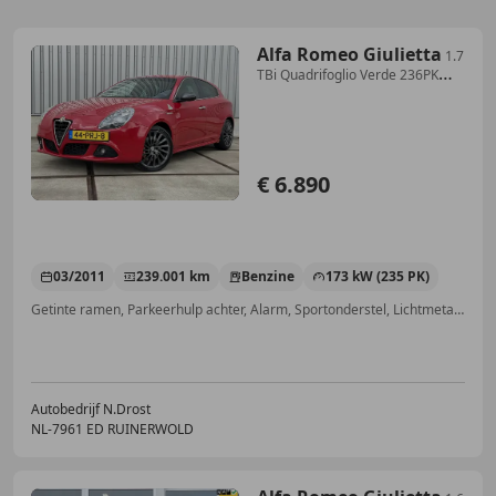
Alfa Romeo Giulietta
1.7
TBi Quadrifoglio Verde 236PK
Leder - Led - Zwa
€ 6.890
03/2011
239.001 km
Benzine
173 kW (235 PK)
Getinte ramen, Parkeerhulp achter, Alarm, Sportonderstel, Lichtmetalen velgen, Mistlampen, Zij-airbags, Armsteun
Autobedrijf N.Drost
NL-7961 ED RUINERWOLD