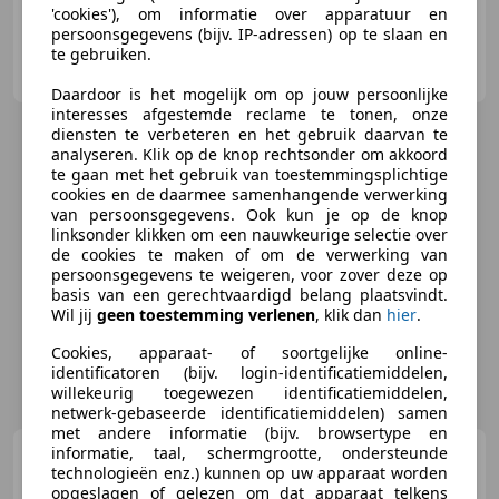
'cookies'), om informatie over apparatuur en
persoonsgegevens (bijv. IP-adressen) op te slaan en
te gebruiken.
Auto &- Motorhuis B.V.
NL-7622 AW BORNE
Daardoor is het mogelijk om op jouw persoonlijke
interesses afgestemde reclame te tonen, onze
diensten te verbeteren en het gebruik daarvan te
analyseren. Klik op de knop rechtsonder om akkoord
te gaan met het gebruik van toestemmingsplichtige
cookies en de daarmee samenhangende verwerking
van persoonsgegevens. Ook kun je op de knop
linksonder klikken om een nauwkeurige selectie over
de cookies te maken of om de verwerking van
persoonsgegevens te weigeren, voor zover deze op
basis van een gerechtvaardigd belang plaatsvindt.
Wil jij
geen toestemming verlenen
, klik dan
hier
.
Cookies, apparaat- of soortgelijke online-
identificatoren (bijv. login-identificatiemiddelen,
willekeurig toegewezen identificatiemiddelen,
netwerk-gebaseerde identificatiemiddelen) samen
met andere informatie (bijv. browsertype en
informatie, taal, schermgrootte, ondersteunde
Alfa Romeo Giulietta
1.6
technologieën enz.) kunnen op uw apparaat worden
JTDm Business Executive
opgeslagen of gelezen om dat apparaat telkens