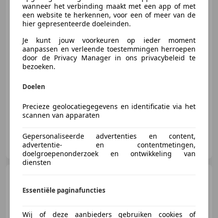
wanneer het verbinding maakt met een app of met
een website te herkennen, voor een of meer van de
hier gepresenteerde doeleinden.
€ 3.250
Je kunt jouw voorkeuren op ieder moment
aanpassen en verleende toestemmingen herroepen
door de Privacy Manager in ons privacybeleid te
bezoeken.
10/2012
277.155 km
Diesel
77 kW (105 PK)
Doelen
Autohandel Honing, Klant is Koning!!
Precieze geolocatiegegevens en identificatie via het
scannen van apparaten
Gepersonaliseerde advertenties en content,
Autohandel Honing
advertentie- en contentmetingen,
NL-3812 RJ AMERSFOORT
doelgroepenonderzoek en ontwikkeling van
diensten
Alfa Romeo Giulietta
1.6
JTDm Navi|Clima|LMV
Essentiële paginafuncties
Wij of deze aanbieders gebruiken cookies of