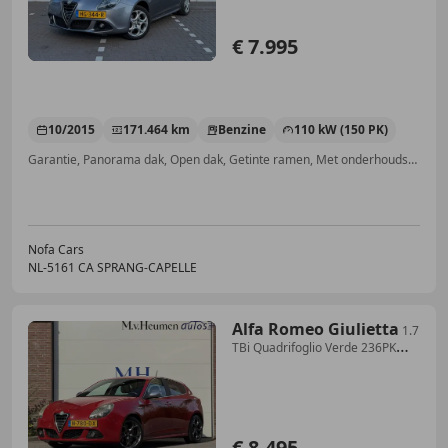
€ 7.995
10/2015
171.464 km
Benzine
110 kW (150 PK)
Garantie, Panorama dak, Open dak, Getinte ramen, Met onderhoudshistorie, LED dagrijverlichting, Multifunctioneel stuurwiel, Airbag bestuurder
Nofa Cars
NL-5161 CA SPRANG-CAPELLE
Alfa Romeo Giulietta
1.7
TBi Quadrifoglio Verde 236PK
Climate Cruise Sp
€ 8.495