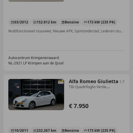
03/2012
152.812 km
Benzine
173 kW (235 PK)
Multifunctioneel stuurwiel, Nieuwe APK, Sportonderstel, Lederen stuurwiel, Elektrische ramen, Garantie, Xenon verlichting, Apple CarPlay
Autocentrum Krimpenerwaard
NL-2921 LP Krimpen aan de IJssel
Alfa Romeo Giulietta
1.7
TBi Quadrifoglio Verde
|Bose|Leder|Pano|Xenon
€ 7.950
10/2011
232.267 km
Benzine
173 kW (235 PK)