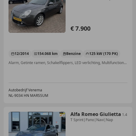
€ 7.900
12/2014
154.068 km
Benzine
125 kW (170 PK)
Alarm, Getinte ramen, Schakelflippers, LED verlichting, Multifunctioneel stuurwiel, LED dagrijverlichting, Hill-Hold Control, Spoiler
Autobedrijf Venema
NL-9034 HN MARSSUM
Alfa Romeo Giulietta
1.4
T Sprint|Pano|Navi|Nap