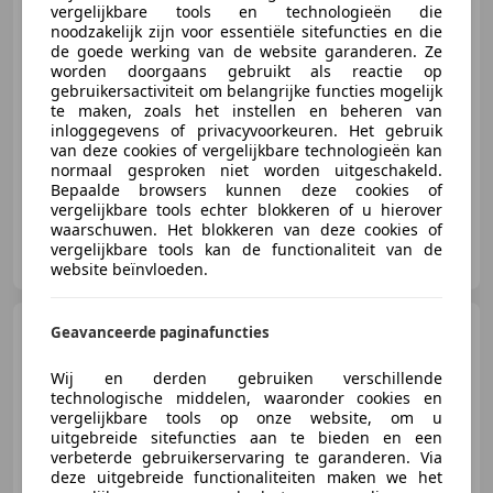
vergelijkbare tools en technologieën die
€ 8.450
noodzakelijk zijn voor essentiële sitefuncties en die
de goede werking van de website garanderen. Ze
worden doorgaans gebruikt als reactie op
gebruikersactiviteit om belangrijke functies mogelijk
te maken, zoals het instellen en beheren van
09/2015
173.489 km
Diesel
88 kW (120 PK)
inloggegevens of privacyvoorkeuren. Het gebruik
Met onderhoudshistorie, Getinte ramen, Multifunctioneel stuurwiel, Hill-Hold Control, LED verlichting, Automatische klimaatregeling, Cruise control, Lederen stuurwiel
van deze cookies of vergelijkbare technologieën kan
normaal gesproken niet worden uitgeschakeld.
Bepaalde browsers kunnen deze cookies of
vergelijkbare tools echter blokkeren of u hierover
waarschuwen. Het blokkeren van deze cookies of
Flevo Mobiel
vergelijkbare tools kan de functionaliteit van de
NL-8251 GM DRONTEN
website beïnvloeden.
Alfa Romeo Giulietta
1.4
Geavanceerde paginafuncties
T Progression *MEENEEMPRIJS
Wij en derden gebruiken verschillende
technologische middelen, waaronder cookies en
vergelijkbare tools op onze website, om u
uitgebreide sitefuncties aan te bieden en een
€ 3.000
verbeterde gebruikerservaring te garanderen. Via
deze uitgebreide functionaliteiten maken we het