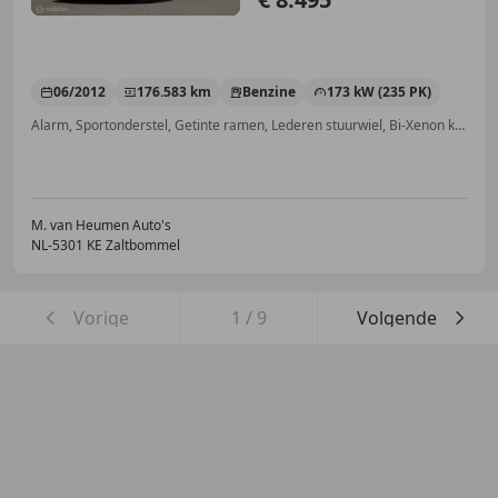
06/2012
176.583 km
Benzine
173 kW (235 PK)
Alarm, Sportonderstel, Getinte ramen, Lederen stuurwiel, Bi-Xenon koplampen, Xenon verlichting, Elektrische ramen, Hill-Hold Control
M. van Heumen Auto's
NL-5301 KE Zaltbommel
Vorige
1
/
9
Volgende