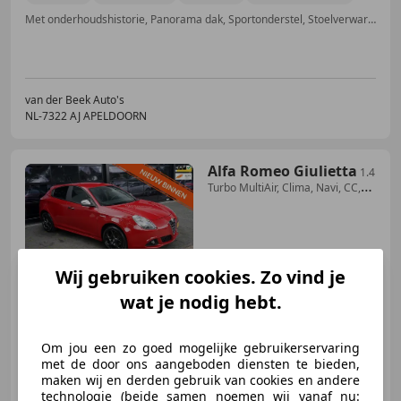
Met onderhoudshistorie, Panorama dak, Sportonderstel, Stoelverwarming, Lederen stuurwiel, Multifunctioneel stuurwiel, Radio, ABS
van der Beek Auto's
NL-7322 AJ APELDOORN
Alfa Romeo Giulietta
1.4
Turbo MultiAir, Clima, Navi, CC,
Led, Trekhaak
€ 9.940
Wij gebruiken cookies. Zo vind je
wat je nodig hebt.
04/2016
177.182 km
Benzine
125 kW (170 PK)
Om jou een zo goed mogelijke gebruikerservaring
met de door ons aangeboden diensten te bieden,
Met onderhoudshistorie, Navigatiesysteem
maken wij en derden gebruik van cookies en andere
technologie (beide samen noemen wij vanaf nu: