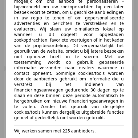
mogelijk om ons aanbod te personaliseren -
bijvoorbeeld om uw zoekopdrachten bij een later
bezoek voort te zetten, om u geschikte aanbiedingen
09/2011
223.756 km
Benzine
88 kW (120 PK)
in uw regio te tonen of om gepersonaliseerde
advertenties en berichten te verstrekken en te
Alarm, Startonderbreker, LED verlichting, ABS, Start/Stop-systeem, Emergency Brake Assist, Cruise control, Airconditioning
evalueren. Wij slaan uw e-mailadres lokaal op
wanneer u dit opgeeft voor opgeslagen
zoekopdrachten, favoriete voertuigen of in het kader
van de prijsbeoordeling. Dit vergemakkelijkt het
gebruik van de website, omdat u bij latere bezoeken
Hofman Cars B.V.
niet opnieuw hoeft in te voeren. Met uw
NL-9679 VC SCHEEMDA
toestemming wordt op gebruik gebaseerde
informatie verzonden naar dealers waarmee u
contact opneemt. Sommige cookies/tools worden
Alfa Romeo Giulietta
1.4
door de aanbieders gebruikt om informatie die u
T Distinctive
verstrekt bij het indienen van
financieringsaanvragen gedurende 30 dagen op te
slaan en deze binnen deze periode automatisch te
hergebruiken om nieuwe financieringsaanvragen in
te vullen. Zonder het gebruik van dergelijke
€ 1.750
cookies/tools kunnen dergelijke uitgebreide functies
geheel of gedeeltelijk niet worden gebruikt.
Wij werken samen met 225 aanbieders.
04/2011
397.837 km
Benzine
125 kW (170 PK)