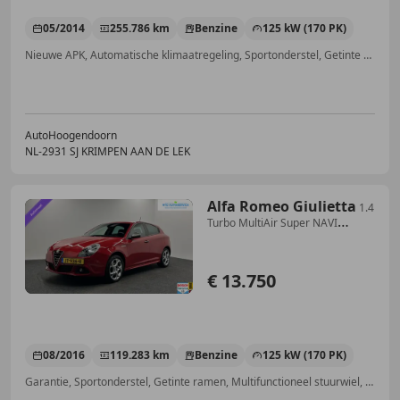
05/2014
255.786 km
Benzine
125 kW (170 PK)
Nieuwe APK, Automatische klimaatregeling, Sportonderstel, Getinte ramen, LED dagrijverlichting, Met onderhoudshistorie, Sportstoelen, Spoiler
AutoHoogendoorn
NL-2931 SJ KRIMPEN AAN DE LEK
Alfa Romeo Giulietta
1.4
Turbo MultiAir Super NAVI
CRUISE.
€ 13.750
08/2016
119.283 km
Benzine
125 kW (170 PK)
Garantie, Sportonderstel, Getinte ramen, Multifunctioneel stuurwiel, Schakelflippers, LED verlichting, Alarm, Navigatiesysteem