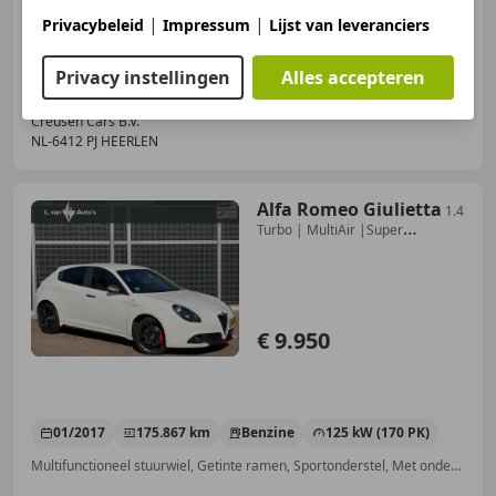
|
|
Spoiler, Radio, Lichtmetalen velgen, Airbag bestuurder, LED verlichting, LED dagrijverlichting, Zij-airbags, Boordcomputer
Privacybeleid
Impressum
Lijst van leveranciers
Privacy instellingen
Alles accepteren
Creusen Cars B.V.
NL-6412 PJ HEERLEN
Alfa Romeo Giulietta
1.4
Turbo | MultiAir |Super
|Automaat |
€ 9.950
01/2017
175.867 km
Benzine
125 kW (170 PK)
Multifunctioneel stuurwiel, Getinte ramen, Sportonderstel, Met onderhoudshistorie, Centrale vergrendeling, Schakelflippers, Lederen stuurwiel, LED verlichting