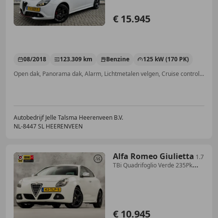
€ 15.945
08/2018
123.309 km
Benzine
125 kW (170 PK)
Open dak, Panorama dak, Alarm, Lichtmetalen velgen, Cruise control, Schakelflippers, LED verlichting, Multifunctioneel stuurwiel
Autobedrijf Jelle Talsma Heerenveen B.V.
NL-8447 SL HEERENVEEN
Alfa Romeo Giulietta
1.7
TBi Quadrifoglio Verde 235Pk
(APPLE CARPLAY, C
€ 10.945