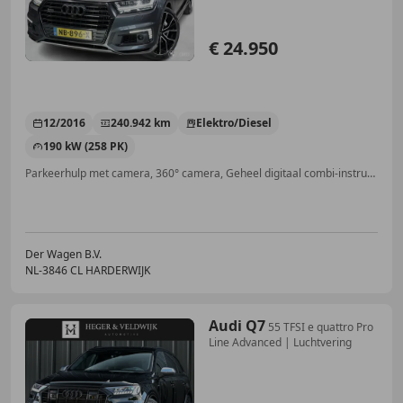
€ 24.950
12/2016
240.942 km
Elektro/Diesel
190 kW (258 PK)
Parkeerhulp met camera, 360° camera, Geheel digitaal combi-instrument, Panorama dak, Garantie, Schakelflippers, 4x4, Sportstoelen
Der Wagen B.V.
NL-3846 CL HARDERWIJK
Audi Q7
55 TFSI e quattro Pro
Line Advanced | Luchtvering