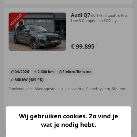
Audi Q7
60 TFSI e quattro Pro
Line S Competition SQ7 style
€ 99.895
1
04/2026
2.600 km
Elektro/Benzine
360 kW (489 PK)
Stoelventilatie, Massagestoelen, Luchtvering, Sound system, Sfeerverlichting, Sportstoelen, Elektrisch verstelbare buitenspiegels, Stuurwielverwarming
Wij gebruiken cookies. Zo vind je
Autobedrijf Brusselers
NL-5281 RT BOXTEL
wat je nodig hebt.