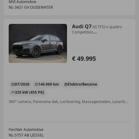
MVI Automotive
NL-3421 GV OUDEWATER
Audi Q7
60 TFSI e quattro
Competition
Panodak|Carbon|RSSea
€ 49.995
07/2020
146.969 km
Elektro/Benzine
335 kW (455 PK)
360° camera, Panorama dak, Luchtvering, Massagestoelen, Laserlicht, Elektrische stoelverstelling, Getinte ramen, Automatische klimaatregeling
Fiechter Automotive
NL-5757 AB LIESSEL