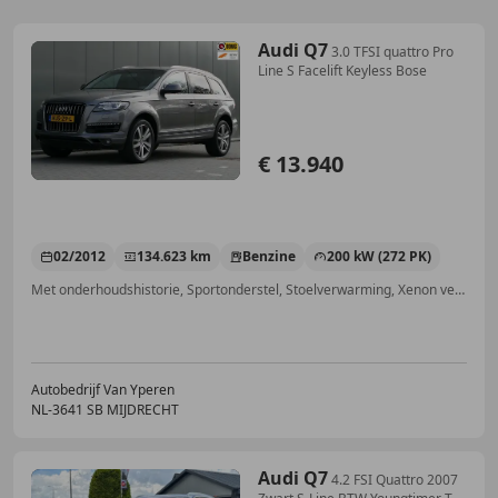
Audi Q7
3.0 TFSI quattro Pro
Line S Facelift Keyless Bose
€ 13.940
02/2012
134.623 km
Benzine
200 kW (272 PK)
Met onderhoudshistorie, Sportonderstel, Stoelverwarming, Xenon verlichting, Alarm, Lendensteun, Parkeerhulp met camera, Elektrische achterklep
Autobedrijf Van Yperen
NL-3641 SB MIJDRECHT
Audi Q7
4.2 FSI Quattro 2007