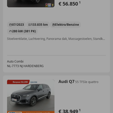
€ 56.850
1
07/2023
133.835 km
Elektro/Benzine
280 kW (381 PK)
Stoelventilatie, Luchtvering, Panorama dak, Massagestoelen, Standkachel, Getinte ramen, 360° camera, Stuurwielverwarming
Auto Combi
NL-7773 NJ HARDENBERG
Audi Q7
55 TFSIe quattro
€ 38.949
1