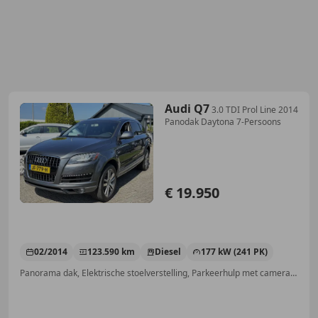
Audi Q7
3.0 TDI Prol Line 2014
Panodak Daytona 7-Persoons
€ 19.950
02/2014
123.590 km
Diesel
177 kW (241 PK)
Panorama dak, Elektrische stoelverstelling, Parkeerhulp met camera, Sportonderstel, Lichtmetalen velgen, Met onderhoudshistorie, Verwarming zetels achter, Stoelverwarming