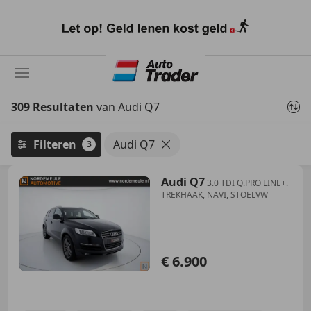
Ga
naar
hoofdinhoud
309 Resultaten
van Audi Q7
Filteren
Audi Q7
3
Audi Q7
3.0 TDI Q.PRO LINE+.
TREKHAAK, NAVI, STOELVW
€ 6.900