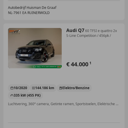
Autobedrijf Huisman De Graaf
NL-7961 EA RUINERWOLD
Audi Q7
60 TFSI e quattro 2x
S-Line Competition / 456pk /
€ 44.000
1
10/2020
144.186 km
Elektro/Benzine
335 kW (455 PK)
Luchtvering, 360° camera, Getinte ramen, Sportstoelen, Elektrische achterklep, 4x4, Met onderhoudshistorie, Niet-rokers auto