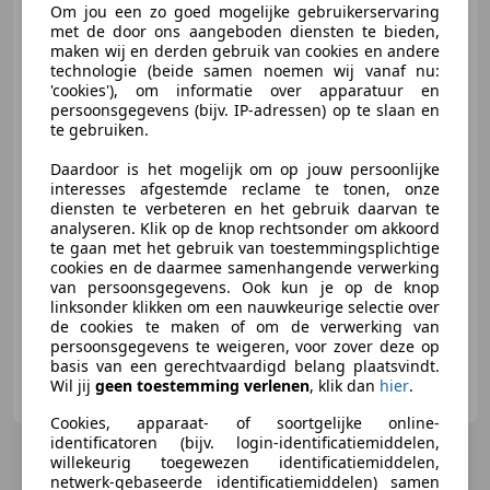
Audi Q7
Om jou een zo goed mogelijke gebruikerservaring
60 TFSIe Comp.
met de door ons aangeboden diensten te bieden,
Luchtvering B&O Pano HUD
maken wij en derden gebruik van cookies en andere
Trekhaak 2
technologie (beide samen noemen wij vanaf nu:
'cookies'), om informatie over apparatuur en
persoonsgegevens (bijv. IP-adressen) op te slaan en
€ 99.950
te gebruiken.
Daardoor is het mogelijk om op jouw persoonlijke
interesses afgestemde reclame te tonen, onze
diensten te verbeteren en het gebruik daarvan te
05/2026
2.998 km
Elektro/Benzine
analyseren. Klik op de knop rechtsonder om akkoord
360 kW (489 PK)
te gaan met het gebruik van toestemmingsplichtige
cookies en de daarmee samenhangende verwerking
Dodehoekdetectie, Stoelventilatie, Massagestoelen, Getinte ramen, Sfeerverlichting, Alarm, Sportstoelen, Luchtvering
van persoonsgegevens. Ook kun je op de knop
linksonder klikken om een nauwkeurige selectie over
de cookies te maken of om de verwerking van
persoonsgegevens te weigeren, voor zover deze op
basis van een gerechtvaardigd belang plaatsvindt.
Autohuis Albert B.V.
Wil jij
geen toestemming verlenen
, klik dan
hier
.
NL-7047 CZ BRAAMT
Cookies, apparaat- of soortgelijke online-
identificatoren (bijv. login-identificatiemiddelen,
willekeurig toegewezen identificatiemiddelen,
netwerk-gebaseerde identificatiemiddelen) samen