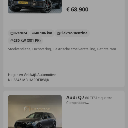
€ 68.900
02/2024
40.106 km
Elektro/Benzine
280 kW (381 PK)
Stoelventilatie, Luchtvering, Elektrische stoelverstelling, Getinte ramen, Trekhaak, Stuurwielverwarming, Keyless Entry, Head-up display
Heger en Veldwijk Automotive
NL-3845 MB HARDERWIJK
Audi Q7
60 TFSI e quattro
Competition
Pano|Memory|Matrix|S