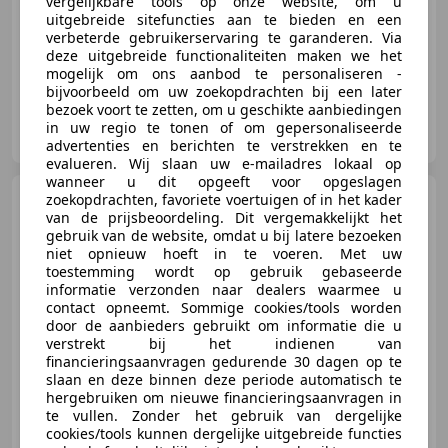
vergelijkbare tools op onze website, om u
uitgebreide sitefuncties aan te bieden en een
Luchtvering, Laserlicht, Sportstoelen, Head-up display, Panorama dak, Getinte ramen, Geheel digitaal combi-instrument, 360° camera
verbeterde gebruikerservaring te garanderen. Via
deze uitgebreide functionaliteiten maken we het
mogelijk om ons aanbod te personaliseren -
bijvoorbeeld om uw zoekopdrachten bij een later
bezoek voort te zetten, om u geschikte aanbiedingen
De Steiger Auto's
in uw regio te tonen of om gepersonaliseerde
NL-1351 AG ALMERE
advertenties en berichten te verstrekken en te
evalueren. Wij slaan uw e-mailadres lokaal op
wanneer u dit opgeeft voor opgeslagen
Audi Q7
zoekopdrachten, favoriete voertuigen of in het kader
60 TFSI | PANO |
van de prijsbeoordeling. Dit vergemakkelijkt het
RSQ7 INTERIEUR | MATRIX |
gebruik van de website, omdat u bij latere bezoeken
niet opnieuw hoeft in te voeren. Met uw
toestemming wordt op gebruik gebaseerde
informatie verzonden naar dealers waarmee u
contact opneemt. Sommige cookies/tools worden
€ 47.750
door de aanbieders gebruikt om informatie die u
verstrekt bij het indienen van
financieringsaanvragen gedurende 30 dagen op te
slaan en deze binnen deze periode automatisch te
hergebruiken om nieuwe financieringsaanvragen in
02/2021
170.016 km
Elektro/Benzine
te vullen. Zonder het gebruik van dergelijke
251 kW (341 PK)
cookies/tools kunnen dergelijke uitgebreide functies