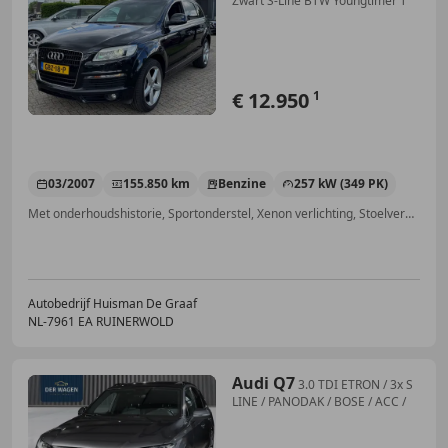
Zwart S-Line BTW Youngtimer T
€ 12.950
1
03/2007
155.850 km
Benzine
257 kW (349 PK)
Met onderhoudshistorie, Sportonderstel, Xenon verlichting, Stoelverwarming, Trekhaak, Elektrische stoelverstelling, Alarm, Elektrische achterklep
Autobedrijf Huisman De Graaf
NL-7961 EA RUINERWOLD
Audi Q7
3.0 TDI ETRON / 3x S
LINE / PANODAK / BOSE / ACC /