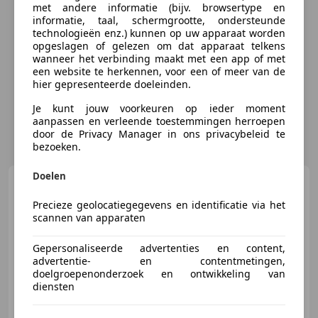
met andere informatie (bijv. browsertype en
informatie, taal, schermgrootte, ondersteunde
technologieën enz.) kunnen op uw apparaat worden
opgeslagen of gelezen om dat apparaat telkens
wanneer het verbinding maakt met een app of met
een website te herkennen, voor een of meer van de
hier gepresenteerde doeleinden.
Je kunt jouw voorkeuren op ieder moment
aanpassen en verleende toestemmingen herroepen
door de Privacy Manager in ons privacybeleid te
bezoeken.
Doelen
Audi Q7
60 TFSI e Quattro
Competition Pano - RS-Zetels - B
Precieze geolocatiegegevens en identificatie via het
scannen van apparaten
Gepersonaliseerde advertenties en content,
€ 59.795
advertentie- en contentmetingen,
doelgroepenonderzoek en ontwikkeling van
diensten
01/2021
93.486 km
Elektro/Benzine