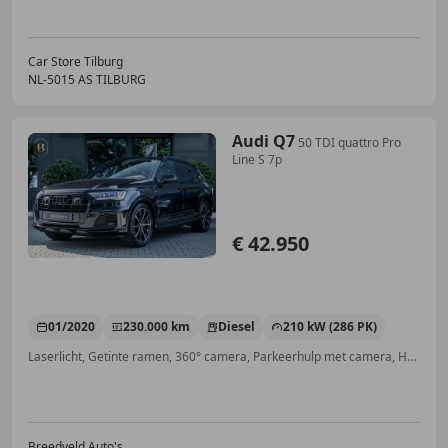
Car Store Tilburg
NL-5015 AS TILBURG
Audi Q7
50 TDI quattro Pro
Line S 7p
€ 42.950
01/2020
230.000 km
Diesel
210 kW (286 PK)
Laserlicht, Getinte ramen, 360° camera, Parkeerhulp met camera, Hoofd airbag, Stoelverwarming, Trekhaak, Luchtvering
Breedveld Auto's