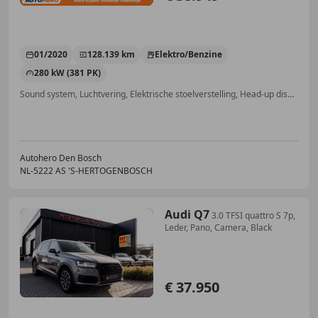
01/2020
128.139 km
Elektro/Benzine
280 kW (381 PK)
Sound system, Luchtvering, Elektrische stoelverstelling, Head-up display, Trekhaak, LED verlichting, Getinte ramen, Adaptieve Cruise Control
Autohero Den Bosch
NL-5222 AS 'S-HERTOGENBOSCH
Audi Q7
3.0 TFSI quattro S 7p,
Leder, Pano, Camera, Black
€ 37.950