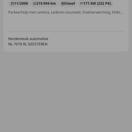
11/2006
219.094 km
Diesel
171 kW (232 PK)
Parkeerhulp met camera, Lederen stuurwiel, Stoelverwarming, Elektrische stoelverstelling, Armsteun, Airbag passagier, Lichtmetalen velgen, Alarm
Nordemeule automotive
NL-7678 RL GEESTEREN