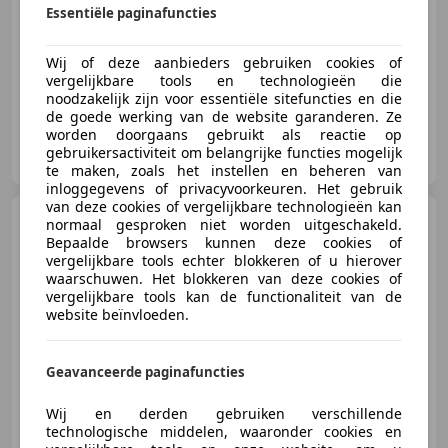
Essentiële paginafuncties
360 kW (489 PK)
Luchtvering, Massagestoelen, Elektrische stoelverstelling, 360° camera, Night view assist, Laserlicht, Start/Stop-systeem, Digitale radio-ontvangst
Wij of deze aanbieders gebruiken cookies of
vergelijkbare tools en technologieën die
noodzakelijk zijn voor essentiële sitefuncties en die
de goede werking van de website garanderen. Ze
worden doorgaans gebruikt als reactie op
PUUR Automotive Leusden
gebruikersactiviteit om belangrijke functies mogelijk
NL-3833 GP LEUSDEN
te maken, zoals het instellen en beheren van
inloggegevens of privacyvoorkeuren. Het gebruik
van deze cookies of vergelijkbare technologieën kan
Audi Q7
55 TFSI e quattro
normaal gesproken niet worden uitgeschakeld.
Competition SQ7 RS Seats Pano
Bepaalde browsers kunnen deze cookies of
36
vergelijkbare tools echter blokkeren of u hierover
waarschuwen. Het blokkeren van deze cookies of
vergelijkbare tools kan de functionaliteit van de
website beïnvloeden.
€ 59.250
Geavanceerde paginafuncties
Wij en derden gebruiken verschillende
08/2021
81.521 km
Elektro/Benzine
technologische middelen, waaronder cookies en
280 kW (381 PK)