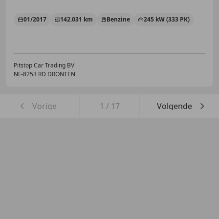
01/2017
142.031 km
Benzine
245 kW (333 PK)
Pitstop Car Trading BV
NL-8253 RD DRONTEN
Vorige
1
/
17
Volgende