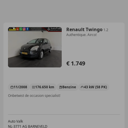
Renault Twingo
1.2
Authentique. Airco!
€ 1.749
11/2008
176.650 km
Benzine
43 kW (58 PK)
Onbetwist de occasion specialist!
Auto Valk
NL-3771 AG BARNEVELD