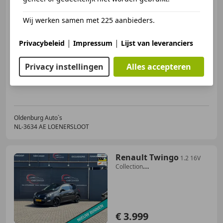
€ 3.990
Wij werken samen met 225 aanbieders.
|
|
Privacybeleid
Impressum
Lijst van leveranciers
05/2010
179.326 km
Benzine
56 kW (76 PK)
Privacy instellingen
Alles accepteren
Panorama dak, Nieuwe APK, Cruise control, Airconditioning, Radio, Mistlampen, Elektrische ramen, ABS
Oldenburg Auto`s
NL-3634 AE LOENERSLOOT
Renault Twingo
1.2 16V
Collection
AIRCO|CRUISE|EL.RAMEN|LMV|NAP
€ 3.999