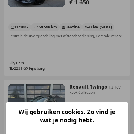
€ 1.650
11/2007
159.598 km
Benzine
43 kW (58 PK)
Centrale deurvergrendeling met afstandsbediening, Centrale vergrendeling, Mistlampen, CD, Zij-airbags, Radio, Elektrische ramen, ABS
Billy Cars
NL-2231 GX Rijnsburg
Renault Twingo
1.2 16V
75pk Collection
Wij gebruiken cookies. Zo vind je
wat je nodig hebt.
€ 4.835