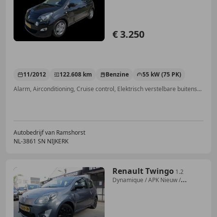
€ 3.250
11/2012
122.608 km
Benzine
55 kW (75 PK)
Alarm, Airconditioning, Cruise control, Elektrisch verstelbare buitenspiegels, Bluetooth, Trekhaak, Mistlampen, Elektrische ramen
Autobedrijf van Ramshorst
NL-3861 SN NIJKERK
Renault Twingo
1.2
Dynamique / APK Nieuw /
Elektrische ramen