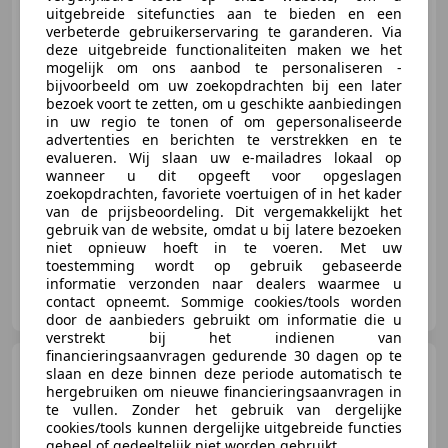
Carplay - Andr
uitgebreide sitefuncties aan te bieden en een
verbeterde gebruikerservaring te garanderen. Via
deze uitgebreide functionaliteiten maken we het
mogelijk om ons aanbod te personaliseren -
€ 13.950
bijvoorbeeld om uw zoekopdrachten bij een later
bezoek voort te zetten, om u geschikte aanbiedingen
in uw regio te tonen of om gepersonaliseerde
advertenties en berichten te verstrekken en te
evalueren. Wij slaan uw e-mailadres lokaal op
04/2024
21.508 km
Benzine
49 kW (67 PK)
wanneer u dit opgeeft voor opgeslagen
zoekopdrachten, favoriete voertuigen of in het kader
Automatische klimaatregeling, Alarm, Parkeerhulp achter, Regensensor, Stoelverwarming, Elektrisch verstelbare buitenspiegels, Elektrische ramen, Android Auto
van de prijsbeoordeling. Dit vergemakkelijkt het
gebruik van de website, omdat u bij latere bezoeken
niet opnieuw hoeft in te voeren. Met uw
toestemming wordt op gebruik gebaseerde
informatie verzonden naar dealers waarmee u
Autobedrijf van Ramshorst
contact opneemt. Sommige cookies/tools worden
NL-3861 SN NIJKERK
door de aanbieders gebruikt om informatie die u
verstrekt bij het indienen van
financieringsaanvragen gedurende 30 dagen op te
Renault Twingo
1.2-16V
slaan en deze binnen deze periode automatisch te
Automaat | Panoramadak | Airco
hergebruiken om nieuwe financieringsaanvragen in
| 14" Velge
te vullen. Zonder het gebruik van dergelijke
cookies/tools kunnen dergelijke uitgebreide functies
geheel of gedeeltelijk niet worden gebruikt.