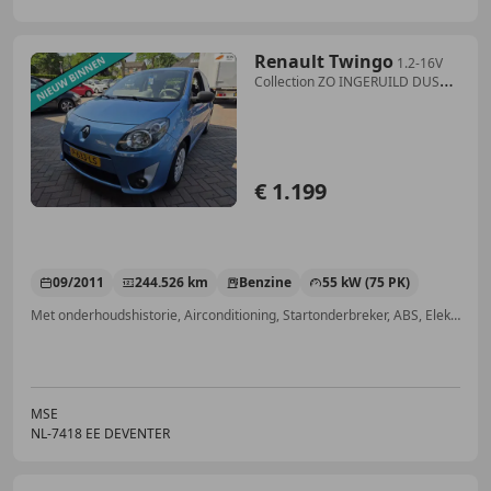
Renault Twingo
1.2-16V
Collection ZO INGERUILD DUS
NIKS BLABLA EE
€ 1.199
09/2011
244.526 km
Benzine
55 kW (75 PK)
Met onderhoudshistorie, Airconditioning, Startonderbreker, ABS, Elektrisch verstelbare buitenspiegels, Elektrische ramen, Radio, Mistlampen
MSE
NL-7418 EE DEVENTER