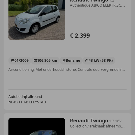
1.2
Authentique AIRCO ELEKTRISCHE
RAMEN 2 SLEUTELS
€ 2.399
01/2009
106.805 km
Benzine
43 kW (58 PK)
Airconditioning, Met onderhoudshistorie, Centrale deurvergrendeling met afstandsbediening, Elektrische ramen, CD, Radio
Autobedrijf allround
NL-8211 AB LELYSTAD
Renault Twingo
1.2 16V
Collection / Trekhaak afneembaar
/ Airco /