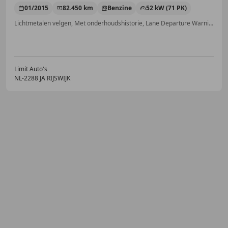
01/2015
82.450 km
Benzine
52 kW (71 PK)
Lichtmetalen velgen, Met onderhoudshistorie, Lane Departure Warning Systeem, Navigatiesysteem, Mistlampen, Elektrische ramen, Airconditioning, Lederen stuurwiel
Limit Auto's
NL-2288 JA RIJSWIJK