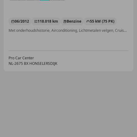
06/2012
118.018 km
Benzine
55 kW (75 PK)
Met onderhoudshistorie, Airconditioning, Lichtmetalen velgen, Cruise control, Airbag bestuurder, Elektrische ramen, Bluetooth, Elektrisch verstelbare buitenspiegels
Pro Car Center
NL-2675 BX HONSELERSDIJK