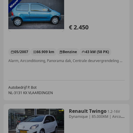
bezichtigen
€ 2.450
05/2007
66.909 km
Benzine
43 kW (58 PK)
Alarm, Airconditioning, Panorama dak, Centrale deurvergrendeling met afstandsbediening, Airbag bestuurder, Open dak, Elektrische ramen, Met onderhoudshistorie
Autobedrijf P. Bot
NL-3131 KX VLAARDINGEN
Renault Twingo
1.2-16V
Dynamique | 85.000KM | Airco |
Elek. Pakke