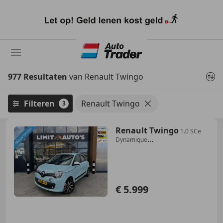
Ga
naar
hoofdinhoud
977 Resultaten
van Renault Twingo
Filteren
Renault Twingo
3
Renault Twingo
1.0 SCe
Dynamique
Airco/Cruise/El.ramen/Lmv/Nap/Ap
€ 5.999