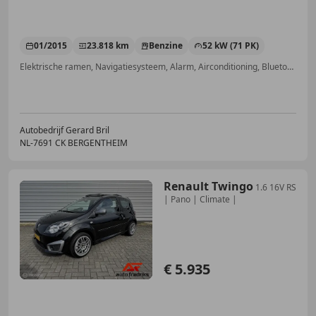
01/2015
23.818 km
Benzine
52 kW (71 PK)
Elektrische ramen, Navigatiesysteem, Alarm, Airconditioning, Bluetooth, Centrale deurvergrendeling met afstandsbediening, Met onderhoudshistorie, Airbag passagier
Autobedrijf Gerard Bril
NL-7691 CK BERGENTHEIM
Renault Twingo
1.6 16V RS
| Pano | Climate |
€ 5.935