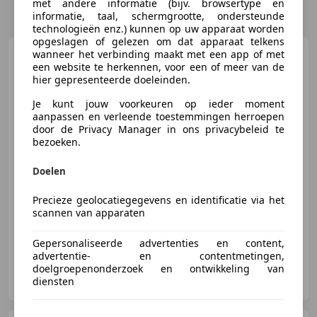
met andere informatie (bijv. browsertype en
informatie, taal, schermgrootte, ondersteunde
technologieën enz.) kunnen op uw apparaat worden
opgeslagen of gelezen om dat apparaat telkens
Renault Twingo
wanneer het verbinding maakt met een app of met
Z.E. R80
een website te herkennen, voor een of meer van de
Intens | SOH 96% | Camera |
Apple CarPlay
hier gepresenteerde doeleinden.
Je kunt jouw voorkeuren op ieder moment
aanpassen en verleende toestemmingen herroepen
€ 12.950
1
door de Privacy Manager in ons privacybeleid te
bezoeken.
Doelen
05/2021
6.882 km
Elektrisch
60 kW (82 PK)
Precieze geolocatiegegevens en identificatie via het
Alarm, Parkeerhulp achter, Parkeerhulp met camera, Airbag bestuurder, Automatische klimaatregeling, Regensensor, Apple CarPlay, Lederen stuurwiel
scannen van apparaten
Gepersonaliseerde advertenties en content,
advertentie- en contentmetingen,
doelgroepenonderzoek en ontwikkeling van
Auto Haarhuis
diensten
NL-7678 VC GEESTEREN OV