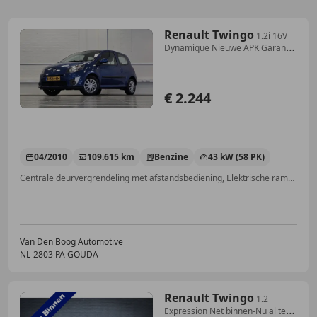
Renault Twingo
1.2i 16V
Dynamique Nieuwe APK Garantie
Mooi
€ 2.244
04/2010
109.615 km
Benzine
43 kW (58 PK)
Centrale deurvergrendeling met afstandsbediening, Elektrische ramen, Mistlampen, CD, Zij-airbags, Airbag bestuurder, Radio, Centrale vergrendeling
Van Den Boog Automotive
NL-2803 PA GOUDA
Renault Twingo
1.2
Expression Net binnen-Nu al te