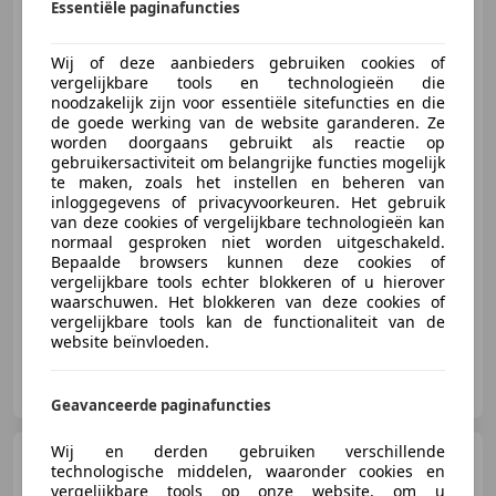
Essentiële paginafuncties
Renault Twingo
1.2 16V
PARISIENNE / 71049 km / Nieuwe
APK bij afl
Wij of deze aanbieders gebruiken cookies of
vergelijkbare tools en technologieën die
noodzakelijk zijn voor essentiële sitefuncties en die
de goede werking van de website garanderen. Ze
€ 4.950
worden doorgaans gebruikt als reactie op
gebruikersactiviteit om belangrijke functies mogelijk
te maken, zoals het instellen en beheren van
inloggegevens of privacyvoorkeuren. Het gebruik
van deze cookies of vergelijkbare technologieën kan
08/2014
71.049 km
Benzine
55 kW (75 PK)
normaal gesproken niet worden uitgeschakeld.
Bepaalde browsers kunnen deze cookies of
Cruise control, Airconditioning, Bluetooth, Elektrische ramen
vergelijkbare tools echter blokkeren of u hierover
waarschuwen. Het blokkeren van deze cookies of
vergelijkbare tools kan de functionaliteit van de
website beïnvloeden.
LDV Mobility
NL-7461 TT RIJSSEN
Geavanceerde paginafuncties
Wij en derden gebruiken verschillende
Renault Twingo
1.0 SCe
technologische middelen, waaronder cookies en
Equilibre / Lage KM / Apple
vergelijkbare tools op onze website, om u