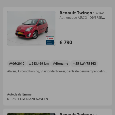
Renault Twingo
1.2-16V
Authentique AIRCO - DIVERSE
IMPERFECTIES
€ 790
06/2010
243.469 km
Benzine
55 kW (75 PK)
Alarm, Airconditioning, Startonderbreker, Centrale deurvergrendeling met afstandsbediening, Elektrische ramen, Radio, Airbag passagier, CD
Autodeals Emmen
NL-7891 GM KLAZIENAVEEN
Renault Twingo