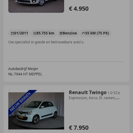
€ 4.950
01/2011
85.755 km
Benzine
55 kW (75 PK)
Uw specialist in goede en betrouwbare auto's.
Autobedrijf Meijer
NL-7944 HT MEPPEL
Renault Twingo
1.0 SCe
Expression, Airco, El. ramen,
23000km!!!!
€ 7.950