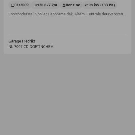
01/2009
126.627 km
Benzine
98 kW (133 PK)
Sportonderstel, Spoiler, Panorama dak, Alarm, Centrale deurvergrendeling met afstandsbediening, Airconditioning, Met onderhoudshistorie, Airbag bestuurder
Garage Fredriks
NL-7007 CD DOETINCHEM