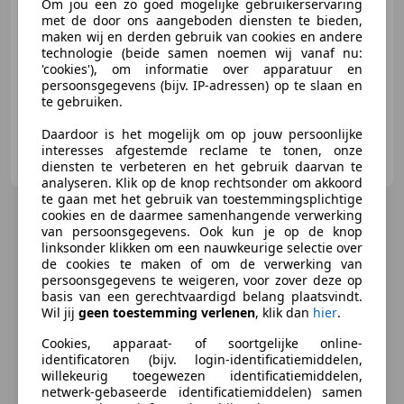
Om jou een zo goed mogelijke gebruikerservaring
met de door ons aangeboden diensten te bieden,
maken wij en derden gebruik van cookies en andere
01/2013
109.454 km
Benzine
55 kW (75 PK)
technologie (beide samen noemen wij vanaf nu:
Nieuwe APK, Isofix, Airconditioning, Centrale deurvergrendeling met afstandsbediening, Getinte ramen
'cookies'), om informatie over apparatuur en
persoonsgegevens (bijv. IP-adressen) op te slaan en
te gebruiken.
Daardoor is het mogelijk om op jouw persoonlijke
SCHAEPKENS, mobiliteit sinds 1979
interesses afgestemde reclame te tonen, onze
NL-6343 AE KLIMMEN
diensten te verbeteren en het gebruik daarvan te
analyseren. Klik op de knop rechtsonder om akkoord
te gaan met het gebruik van toestemmingsplichtige
cookies en de daarmee samenhangende verwerking
van persoonsgegevens. Ook kun je op de knop
linksonder klikken om een nauwkeurige selectie over
de cookies te maken of om de verwerking van
persoonsgegevens te weigeren, voor zover deze op
basis van een gerechtvaardigd belang plaatsvindt.
Wil jij
geen toestemming verlenen
, klik dan
hier
.
Cookies, apparaat- of soortgelijke online-
identificatoren (bijv. login-identificatiemiddelen,
willekeurig toegewezen identificatiemiddelen,
netwerk-gebaseerde identificatiemiddelen) samen