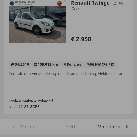
Renault Twingo
1.2 16V
75pk
€ 2.950
04/2010
109.012 km
Benzine
56 kW (76 PK)
Centrale deurvergrendeling met afstandsbediening, Elektrische ramen, Radio
Koole & Melse Autobedrijf
NL-4462 GP GOES
Vorige
1
/
50
Volgende