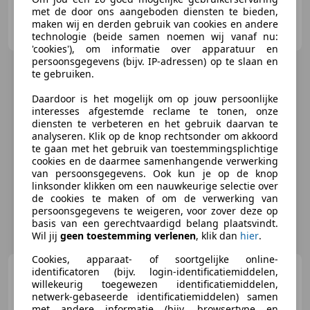
met de door ons aangeboden diensten te bieden,
Exclusive Cars Vertriebs GmbH
maken wij en derden gebruik van cookies en andere
AT-1230 Wien
technologie (beide samen noemen wij vanaf nu:
'cookies'), om informatie over apparatuur en
persoonsgegevens (bijv. IP-adressen) op te slaan en
te gebruiken.
Daardoor is het mogelijk om op jouw persoonlijke
interesses afgestemde reclame te tonen, onze
diensten te verbeteren en het gebruik daarvan te
analyseren. Klik op de knop rechtsonder om akkoord
te gaan met het gebruik van toestemmingsplichtige
cookies en de daarmee samenhangende verwerking
van persoonsgegevens. Ook kun je op de knop
linksonder klikken om een nauwkeurige selectie over
de cookies te maken of om de verwerking van
persoonsgegevens te weigeren, voor zover deze op
basis van een gerechtvaardigd belang plaatsvindt.
Wil jij
geen toestemming verlenen
, klik dan
hier
.
Cookies, apparaat- of soortgelijke online-
Rolls-Royce Cullinan
identificatoren (bijv. login-identificatiemiddelen,
6.7
V12
willekeurig toegewezen identificatiemiddelen,
netwerk-gebaseerde identificatiemiddelen) samen
met andere informatie (bijv. browsertype en