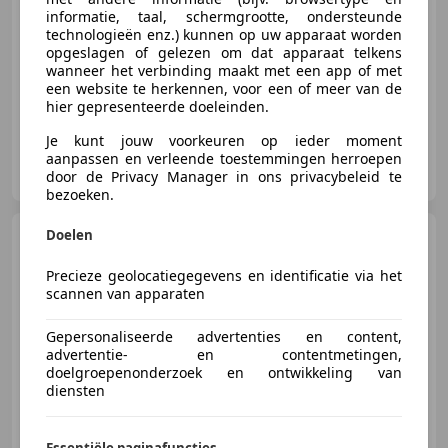
informatie, taal, schermgrootte, ondersteunde
technologieën enz.) kunnen op uw apparaat worden
opgeslagen of gelezen om dat apparaat telkens
€ 295.000
wanneer het verbinding maakt met een app of met
een website te herkennen, voor een of meer van de
03/2020
59.127 km
Benzine
420 kW (571 PK)
hier gepresenteerde doeleinden.
Je kunt jouw voorkeuren op ieder moment
aanpassen en verleende toestemmingen herroepen
Rolls-Royce Motor Cars Milan
door de Privacy Manager in ons privacybeleid te
IT-20142 Milano - MI
bezoeken.
Doelen
Rolls-Royce Cullinan
BLACK BADGE BESPOKE
STRALIGHT 4 SEATS TV
Precieze geolocatiegegevens en identificatie via het
scannen van apparaten
Gepersonaliseerde advertenties en content,
€ 319.980
advertentie- en contentmetingen,
doelgroepenonderzoek en ontwikkeling van
diensten
10/2020
75.000 km
Benzine
441 kW (600 PK)