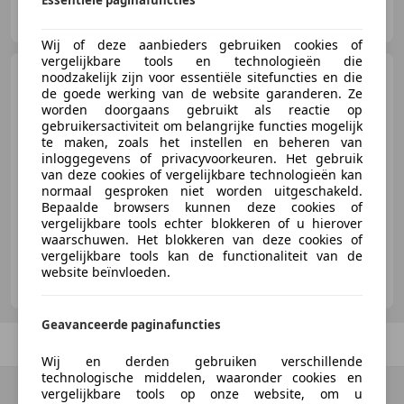
Essentiële paginafuncties
Gran Turismo Automotive GmbH
DE-85622 Feldkirchen - bei München
Wij of deze aanbieders gebruiken cookies of
vergelijkbare tools en technologieën die
Rolls-Royce Cullinan
noodzakelijk zijn voor essentiële sitefuncties en die
Black Badge
de goede werking van de website garanderen. Ze
worden doorgaans gebruikt als reactie op
gebruikersactiviteit om belangrijke functies mogelijk
te maken, zoals het instellen en beheren van
inloggegevens of privacyvoorkeuren. Het gebruik
van deze cookies of vergelijkbare technologieën kan
€ 469.999
normaal gesproken niet worden uitgeschakeld.
Bepaalde browsers kunnen deze cookies of
08/2020
13.000 km
Benzine
441 kW (600 PK)
vergelijkbare tools echter blokkeren of u hierover
waarschuwen. Het blokkeren van deze cookies of
vergelijkbare tools kan de functionaliteit van de
EGOCARS
website beïnvloeden.
ES-46713 BELLREGUARD
Geavanceerde paginafuncties
Vorige
1
/
1
Volgende
Wij en derden gebruiken verschillende
technologische middelen, waaronder cookies en
vergelijkbare tools op onze website, om u