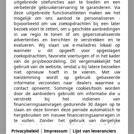
uitgebreide sitefuncties aan te bieden en een
verbeterde gebruikerservaring te garanderen. Via
deze uitgebreide functionaliteiten maken we het
mogelijk om ons aanbod te personaliseren -
bijvoorbeeld om uw zoekopdrachten bij een later
bezoek voort te zetten, om u geschikte aanbiedingen
in uw regio te tonen of om gepersonaliseerde
advertenties en berichten te verstrekken en te
evalueren. Wij slaan uw e-mailadres lokaal op
wanneer u dit opgeeft voor opgeslagen
zoekopdrachten, favoriete voertuigen of in het kader
van de prijsbeoordeling. Dit vergemakkelijkt het
gebruik van de website, omdat u bij latere bezoeken
niet opnieuw hoeft in te voeren. Met uw
toestemming wordt op gebruik gebaseerde
informatie verzonden naar dealers waarmee u
contact opneemt. Sommige cookies/tools worden
BTW verrekenbaar
door de aanbieders gebruikt om informatie die u
Specificatie van de fabrikant voor nieuwe voertuigen. Afhankelijk van de
verstrekt bij het indienen van
kilometerstand, het rijgedrag, de leeftijd van de batterij en het
financieringsaanvragen gedurende 30 dagen op te
laadgedrag, kan de radius van occasies aanzienlijk variëren.
slaan en deze binnen deze periode automatisch te
hergebruiken om nieuwe financieringsaanvragen in
te vullen. Zonder het gebruik van dergelijke
Rolls-Royce
Cullinan
cookies/tools kunnen dergelijke uitgebreide functies
|
|
Privacybeleid
Impressum
Lijst van leveranciers
geheel of gedeeltelijk niet worden gebruikt.