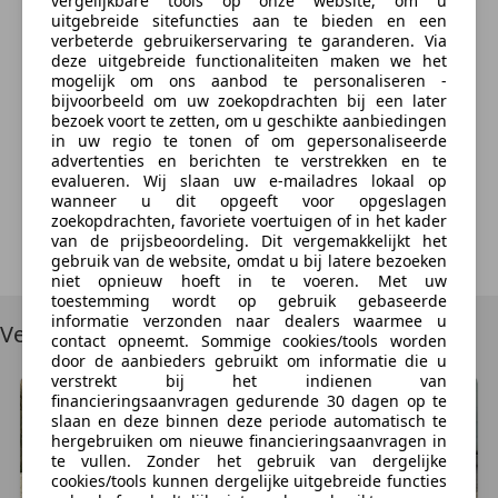
vergelijkbare tools op onze website, om u
uitgebreide sitefuncties aan te bieden en een
Contact aanbieder
verbeterde gebruikerservaring te garanderen. Via
deze uitgebreide functionaliteiten maken we het
mogelijk om ons aanbod te personaliseren -
Wij zullen jouw e-mailadres gebruiken in overeenstemming met ons
bijvoorbeeld om uw zoekopdrachten bij een later
privacybeleid
, bijv. voor aanbevelingen voor voertuigen. Het is mogelijk
bezoek voort te zetten, om u geschikte aanbiedingen
om je bezwaar hiertegen kenbaar te maken door
hier
te klikken.
in uw regio te tonen of om gepersonaliseerde
advertenties en berichten te verstrekken en te
Door te klikken op "Contact aanbieder" ga je ermee akkoord dat wij
evalueren. Wij slaan uw e-mailadres lokaal op
(
AutoScout24 Nederland B.V.
) uw boodschap opslaan, het naar de
dealer sturen en de reactietijd en het reactiepercentage van de dealer
wanneer u dit opgeeft voor opgeslagen
meten. Deze toestemming kan je te allen tijde herroepen door
hier
te
zoekopdrachten, favoriete voertuigen of in het kader
klikken. Verdere informatie over hoe wij jouw gegevens gebruiken vind
van de prijsbeoordeling. Dit vergemakkelijkt het
je
hier
.
gebruik van de website, omdat u bij latere bezoeken
niet opnieuw hoeft in te voeren. Met uw
toestemming wordt op gebruik gebaseerde
informatie verzonden naar dealers waarmee u
Vergelijkbare voertuigen
contact opneemt. Sommige cookies/tools worden
door de aanbieders gebruikt om informatie die u
verstrekt bij het indienen van
financieringsaanvragen gedurende 30 dagen op te
slaan en deze binnen deze periode automatisch te
hergebruiken om nieuwe financieringsaanvragen in
te vullen. Zonder het gebruik van dergelijke
cookies/tools kunnen dergelijke uitgebreide functies