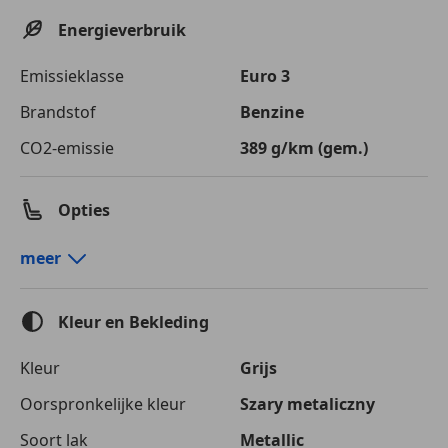
Energieverbruik
Emissieklasse
Euro 3
Brandstof
Benzine
CO2-emissie
389 g/km (gem.)
Opties
Comfort en gemak
meer
Airconditioning
Armsteun
Kleur en Bekleding
Cruise control
Elektrisch verstelbare buitenspiegels
Kleur
Grijs
Elektrische ramen
Oorspronkelijke kleur
Szary metaliczny
Elektrische stoelverstelling
Getinte ramen
Soort lak
Metallic