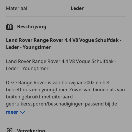
Lederen bekleding
Materiaal
Leder
Lederen stuurwiel
Luchtvering
Multifunctioneel stuurwiel
Beschrijving
Navigatiesysteem
Open dak
Land Rover Range Rover 4.4 V8 Vogue Schuifdak -
Panorama dak
Leder - Youngtimer
Stoelverwarming
Verwarming zetels achter
Land Rover Range Rover 4.4 V8 Vogue Schuifdak -
Leder - Youngtimer
Entertainment en Media
CD
Deze Range Rover is van bouwjaar 2002 en het
Radio
betreft dus een youngtimer. Zowel van binnen als van
Televisie
buiten gebruikt met uiteraard
gebruikerssporen/beschadigingen passend bij de
Veiligheid en beveiliging
leeftijd en kilometerstand. De auto heeft werk, staat
meer
ABS
een poos stil het contactslot werk niet feilloos.
Alarm
Verzekering
Bi-Xenon koplampen