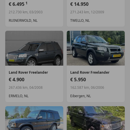
1
€ 6.495
€ 14.950
212.730 km, 03/2003
271.243 km, 12/2009
RUINERWOLD, NL
TWELLO, NL
Land Rover
Freelander
Land Rover
Freelander
€ 4.900
€ 5.950
267.436 km, 04/2008
162.587 km, 06/2006
ERMELO, NL
Eibergen, NL