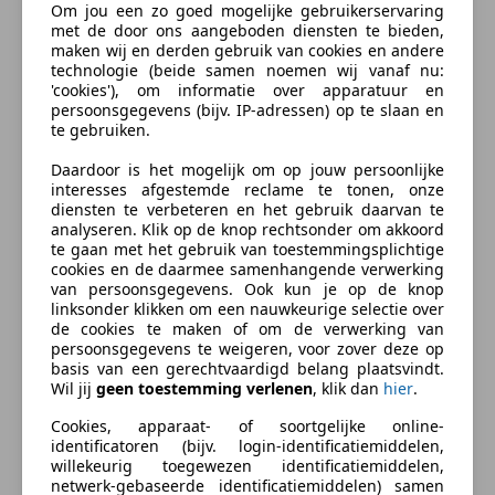
Om jou een zo goed mogelijke gebruikerservaring
Autobedrijf Website
met de door ons aangeboden diensten te bieden,
maken wij en derden gebruik van cookies en andere
technologie (beide samen noemen wij vanaf nu:
Inkoop/Verkoop
'cookies'), om informatie over apparatuur en
Gesloten
persoonsgegevens (bijv. IP-adressen) op te slaan en
Financial lease en financiering tegen gunstige
te gebruiken.
Opent om 9:30 za.
tarieven is mogelijk, bel of mail voor de
De Wiede Akker 7
,
mogelijkheden.
Daardoor is het mogelijk om op jouw persoonlijke
7961 ED RUINERWOLD, NL
interesses afgestemde reclame te tonen, onze
Eenvoudig zelf uw financiering aanvragen via onze
diensten te verbeteren en het gebruik daarvan te
eigen site.
analyseren. Klik op de knop rechtsonder om akkoord
Contact
te gaan met het gebruik van toestemmingsplichtige
cookies en de daarmee samenhangende verwerking
Niek Drost
Inruil van uw huidige auto is mogelijk. Wij nemen uw
van persoonsgegevens. Ook kun je op de knop
inruil voorstel uitsluitend in behandeling als u de
linksonder klikken om een nauwkeurige selectie over
foto's + een prijsindicatie stuurt. Dit kan zowel mobiel
de cookies te maken of om de verwerking van
Something went wrong
persoonsgegevens te weigeren, voor zover deze op
(whatsapp) als via de Marktplaats chat.
basis van een gerechtvaardigd belang plaatsvindt.
Wil jij
geen toestemming verlenen
, klik dan
hier
.
We're sorry, but something unexpected
LET OP: Bij ons is pinnen niet mogelijk. Betaling dient
happened. Please try again or refresh the page.
Cookies, apparaat- of soortgelijke online-
te worden gedaan via bankoverschrijving. Controleer
identificatoren (bijv. login-identificatiemiddelen,
vooraf uw betaallimiet en verhoog deze indien nodig
willekeurig toegewezen identificatiemiddelen,
Try Again
minimaal 4 uur vóór uw bezoek, zodat de betaling
netwerk-gebaseerde identificatiemiddelen) samen