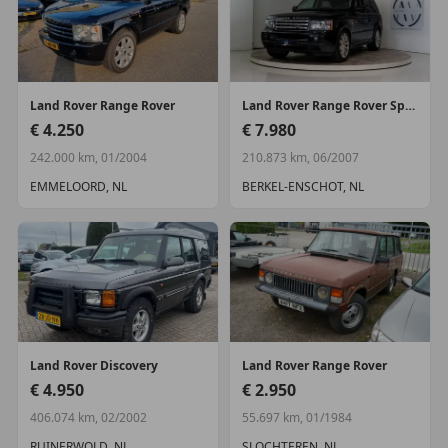
Land Rover
Range Rover
Land Rover
Range Rover Sport
€ 4.250
€ 7.980
242.000 km, 01/2004
210.873 km, 06/2007
EMMELOORD, NL
BERKEL-ENSCHOT, NL
Land Rover
Discovery
Land Rover
Range Rover
€ 4.950
€ 2.950
406.074 km, 02/2002
55.697 km, 01/1984
RUINERWOLD, NL
SLOCHTEREN, NL