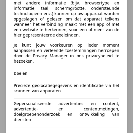
met andere informatie (bijv. browsertype en
zonder problemen kan worden verwerkt.
informatie, taal, schermgrootte, ondersteunde
technologieën enz.) kunnen op uw apparaat worden
Altijd bellen voor vertrek (de auto kan reeds verkocht
opgeslagen of gelezen om dat apparaat telkens
Contact aanbieder
wanneer het verbinding maakt met een app of met
zijn)
een website te herkennen, voor een of meer van de
Voor meer informatie en foto's kunt u
hier gepresenteerde doeleinden.
Opmerking of vraag
bellen/whatsappen naar 0522-202177
Je kunt jouw voorkeuren op ieder moment
aanpassen en verleende toestemmingen herroepen
'S avonds en 's weekends bezichtigen en
door de Privacy Manager in ons privacybeleid te
bezoeken.
overschrijven is bij ons mogelijk.
Doelen
Alle moeite is genomen om de informatie in deze
advertentie zo accuraat en actueel mogelijk weer te
Precieze geolocatiegegevens en identificatie via het
geven. De optieslijst wordt automatisch gegenereerd,
scannen van apparaten
dit kan dus afwijken. Fouten zijn echter nooit uit te
Gepersonaliseerde advertenties en content,
sluiten. Vertrouw daarom niet alleen op deze
Inruil: Kopen en verkopen gemakkelijk in één stap
advertentie- en contentmetingen,
informatie. Aan deze advertentie kunnen geen
doelgroepenonderzoek en ontwikkeling van
rechten worden ontleend.
Ik wil mijn auto inruilen (vrijblijvend)
diensten
Voeg voertuiggegevens toe