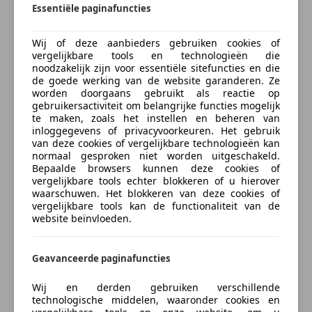
Adres kantoor:
Essentiële paginafuncties
Autobedrijf N. Drost
De Wiede Akker 7
Wij of deze aanbieders gebruiken cookies of
Naam
7961 ED Ruinerwold
vergelijkbare tools en technologieën die
0522-202177
noodzakelijk zijn voor essentiële sitefuncties en die
de goede werking van de website garanderen. Ze
niekdrost1@hotmail.com
worden doorgaans gebruikt als reactie op
E-mail
gebruikersactiviteit om belangrijke functies mogelijk
Adres 2e opslag:
te maken, zoals het instellen en beheren van
inloggegevens of privacyvoorkeuren. Het gebruik
Heuilaan 5
van deze cookies of vergelijkbare technologieën kan
7961 EC, Ruinerwold
normaal gesproken niet worden uitgeschakeld.
Telefoonnummer
Bepaalde browsers kunnen deze cookies of
vergelijkbare tools echter blokkeren of u hierover
www.autobedrijfndrost.nl
waarschuwen. Het blokkeren van deze cookies of
vergelijkbare tools kan de functionaliteit van de
website beïnvloeden.
Ik ontvang graag aanbiedingen en nieuws afgestemd op mijn
interesses van AutoScout24 Nederland B.V. via e-mail. Ik kan
deze
toestemming
op elk gewenst moment intrekken voor
toekomstige verwerkingen. Meer informatie over hoe
Geavanceerde paginafuncties
AutoScout24 jouw gegevens verzamelt en verwerkt staat
omschreven in de
privacyverklaring
van AutoScout24.
Wij en derden gebruiken verschillende
technologische middelen, waaronder cookies en