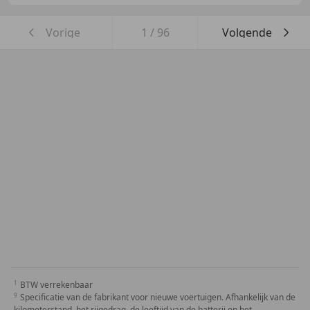
Vorige
1
/
96
Volgende
BTW verrekenbaar
Specificatie van de fabrikant voor nieuwe voertuigen. Afhankelijk van de
kilometerstand, het rijgedrag, de leeftijd van de batterij en het