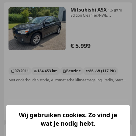
Mitsubishi ASX
1.6 Intro
Edition ClearTec/NWE
APK/CLIMA/CRUISE/NA
€ 5.999
07/2011
184.453 km
Benzine
86 kW (117 PK)
Met onderhoudshistorie, Automatische klimaatregeling, Radio, Startonderbreker, Traction control, Regensensor, Zij-airbags, CD
Autobedrijf allround
NL-8211 AB LELYSTAD
Wij gebruiken cookies. Zo vind je
wat je nodig hebt.
Mitsubishi Space Star