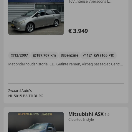
16V Intense 7persoons l
Automaat l Xenon l Cli
€ 3.949
12/2007
187.707 km
Benzine
121 kW (165 PK)
Met onderhoudshistorie, CD, Getinte ramen, Airbag passagier, Centrale vergrendeling, Cruise control, Radio, Lichtmetalen velgen
Zwaard Auto's
NL-5015 BA TILBURG
Mitsubishi ASX
1.6
Cleartec Instyle