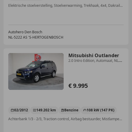
Elektrische stoelverstelling, Stoelverwarming, Trekhaak, 4x4, Dakrails, Elektronische parkeerrem, Getinte ramen, Electronic Stability Program
Autohero Den Bosch
NL-5222 AS 'S-HERTOGENBOSCH
Mitsubishi Outlander
2.0 Intro Edition, Automaat, NL
auto, 1Eig, Boekje
€ 9.995
02/2012
149.202 km
Benzine
108 kW (147 PK)
Achterbank 1/3 - 2/3, Traction control, Airbag bestuurder, Mistlampen, Met onderhoudshistorie, Alarm, CD, Multifunctioneel stuurwiel