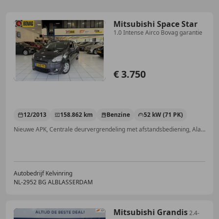
Mitsubishi Space Star
1.0 Intense Airco Bovag garantie
€ 3.750
12/2013
158.862 km
Benzine
52 kW (71 PK)
Nieuwe APK, Centrale deurvergrendeling met afstandsbediening, Alarm, Airconditioning, Automatische klimaatregeling, Lichtmetalen velgen, ABS, Elektrische ramen
Autobedrijf Kelvinring
NL-2952 BG ALBLASSERDAM
Mitsubishi Grandis
2.4-