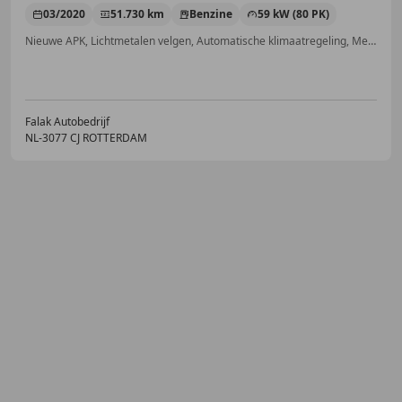
03/2020
51.730 km
Benzine
59 kW (80 PK)
Nieuwe APK, Lichtmetalen velgen, Automatische klimaatregeling, Met onderhoudshistorie, Boordcomputer, Getinte ramen, Mistlampen, Elektrisch verstelbare buitenspiegels
Falak Autobedrijf
NL-3077 CJ ROTTERDAM