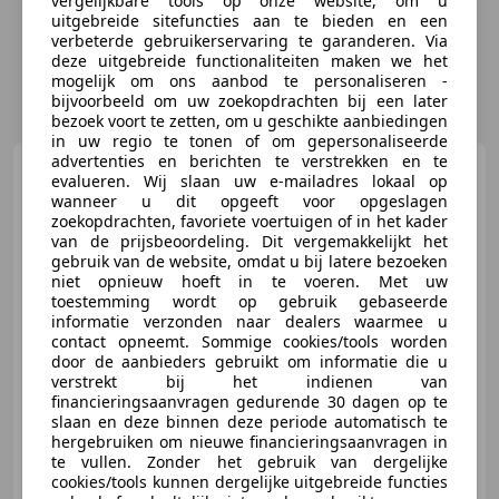
vergelijkbare tools op onze website, om u
uitgebreide sitefuncties aan te bieden en een
verbeterde gebruikerservaring te garanderen. Via
deze uitgebreide functionaliteiten maken we het
mogelijk om ons aanbod te personaliseren -
bijvoorbeeld om uw zoekopdrachten bij een later
bezoek voort te zetten, om u geschikte aanbiedingen
in uw regio te tonen of om gepersonaliseerde
advertenties en berichten te verstrekken en te
Mitsubishi Outlander
evalueren. Wij slaan uw e-mailadres lokaal op
2.0 PHEV PHEV Top 4WD
wanneer u dit opgeeft voor opgeslagen
zoekopdrachten, favoriete voertuigen of in het kader
van de prijsbeoordeling. Dit vergemakkelijkt het
gebruik van de website, omdat u bij latere bezoeken
niet opnieuw hoeft in te voeren. Met uw
€ 17.749
toestemming wordt op gebruik gebaseerde
informatie verzonden naar dealers waarmee u
contact opneemt. Sommige cookies/tools worden
door de aanbieders gebruikt om informatie die u
verstrekt bij het indienen van
11/2016
41.213 km
Elektro/Benzine
financieringsaanvragen gedurende 30 dagen op te
slaan en deze binnen deze periode automatisch te
149 kW (203 PK)
hergebruiken om nieuwe financieringsaanvragen in
21 dagen geld-terug-garantie, inclusief 1 jaar garantie
te vullen. Zonder het gebruik van dergelijke
cookies/tools kunnen dergelijke uitgebreide functies