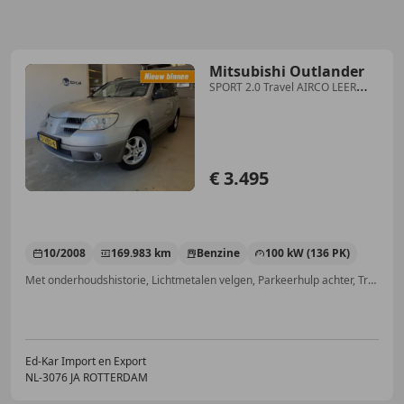
Mitsubishi Outlander
SPORT 2.0 Travel AIRCO LEER
NETTE AUTO NAP APK 10-
€ 3.495
10/2008
169.983 km
Benzine
100 kW (136 PK)
Met onderhoudshistorie, Lichtmetalen velgen, Parkeerhulp achter, Trekhaak, Mistlampen, Centrale deurvergrendeling met afstandsbediening, Startonderbreker, Lederen stuurwiel
Ed-Kar Import en Export
NL-3076 JA ROTTERDAM