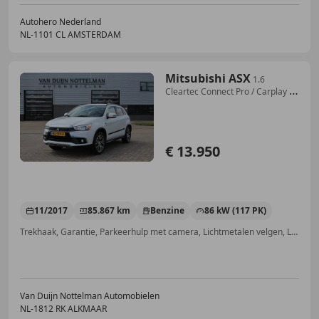
Autohero Nederland
NL-1101 CL AMSTERDAM
Mitsubishi ASX
1.6
Cleartec Connect Pro / Carplay /
Keyless / Tre
€ 13.950
11/2017
85.867 km
Benzine
86 kW (117 PK)
Trekhaak, Garantie, Parkeerhulp met camera, Lichtmetalen velgen, LED verlichting, Dakrails, Xenon verlichting, Android Auto
Van Duijn Nottelman Automobielen
NL-1812 RK ALKMAAR