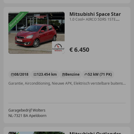
Mitsubishi Space Star
1.0 Cool+ AIRCO 5DRS 1STE
EIGN.
€ 6.450
08/2018
123.454 km
Benzine
52 kW (71 PK)
Garantie, Airconditioning, Nieuwe APK, Elektrisch verstelbare buitenspiegels, Elektrische ramen, Alarm, Centrale deurvergrendeling met afstandsbediening, Getinte ramen
Garagebedrijf Wolters
NL-7321 BA Apeldoorn