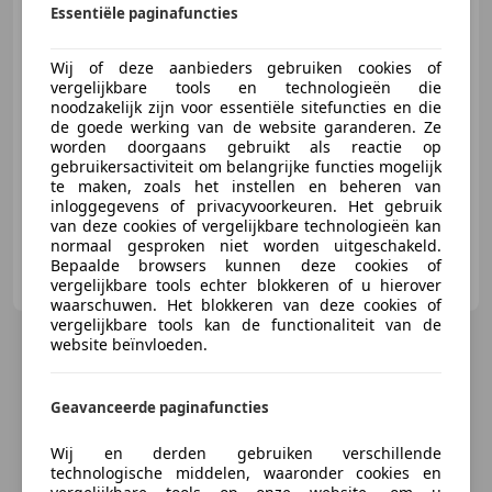
Essentiële paginafuncties
€ 2.940
Wij of deze aanbieders gebruiken cookies of
vergelijkbare tools en technologieën die
noodzakelijk zijn voor essentiële sitefuncties en die
de goede werking van de website garanderen. Ze
04/2011
206.850 km
Benzine
71 kW (97 PK)
worden doorgaans gebruikt als reactie op
Nieuwe APK, Trekhaak, Radio, Getinte ramen, Alarm, Lichtmetalen velgen, Centrale deurvergrendeling met afstandsbediening, Cruise control
gebruikersactiviteit om belangrijke functies mogelijk
te maken, zoals het instellen en beheren van
inloggegevens of privacyvoorkeuren. Het gebruik
van deze cookies of vergelijkbare technologieën kan
normaal gesproken niet worden uitgeschakeld.
Auto Centrum Stiphout B.V.
Bepaalde browsers kunnen deze cookies of
NL-5708 EJ HELMOND
vergelijkbare tools echter blokkeren of u hierover
waarschuwen. Het blokkeren van deze cookies of
vergelijkbare tools kan de functionaliteit van de
website beïnvloeden.
Geavanceerde paginafuncties
Wij en derden gebruiken verschillende
technologische middelen, waaronder cookies en