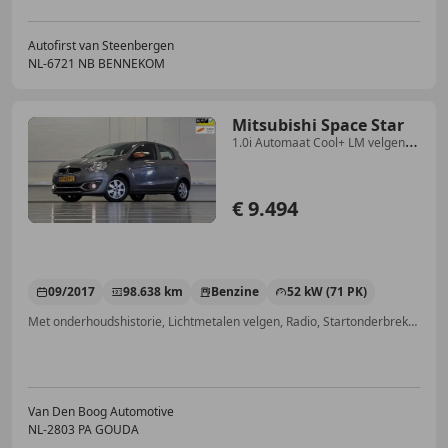
Autofirst van Steenbergen
NL-6721 NB BENNEKOM
Mitsubishi Space Star
1.0i Automaat Cool+ LM velgen
Garantie Nieuwe APK
€ 9.494
09/2017
98.638 km
Benzine
52 kW (71 PK)
Met onderhoudshistorie, Lichtmetalen velgen, Radio, Startonderbreker, Airconditioning, Elektrisch verstelbare buitenspiegels, Centrale deurvergrendeling met afstandsbediening, Bandenspanningscontrole
Van Den Boog Automotive
NL-2803 PA GOUDA