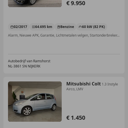
€ 9.950
02/2017
64.695 km
Benzine
60 kW (82 PK)
Alarm, Nieuwe APK, Garantie, Lichtmetalen velgen, Startonderbreker, Airconditioning, Multifunctioneel stuurwiel, Getinte ramen
Autobedrijf van Ramshorst
NL-3861 SN NIJKERK
Mitsubishi Colt
1.3 Instyle
Airco, LMV
€ 1.450