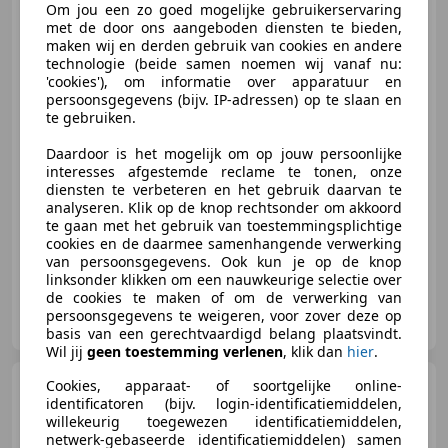
1.2 Advance
Om jou een zo goed mogelijke gebruikerservaring
CARPLAY|CAMERA|NAVI|CRUISE|A
met de door ons aangeboden diensten te bieden,
maken wij en derden gebruik van cookies en andere
technologie (beide samen noemen wij vanaf nu:
'cookies'), om informatie over apparatuur en
€ 8.995
persoonsgegevens (bijv. IP-adressen) op te slaan en
te gebruiken.
Daardoor is het mogelijk om op jouw persoonlijke
interesses afgestemde reclame te tonen, onze
02/2019
143.370 km
Benzine
59 kW (80 PK)
diensten te verbeteren en het gebruik daarvan te
analyseren. Klik op de knop rechtsonder om akkoord
Automatische klimaatregeling, Nieuwe APK, Met onderhoudshistorie, ABS, Getinte ramen, Airconditioning, Mistlampen, Navigatiesysteem
te gaan met het gebruik van toestemmingsplichtige
cookies en de daarmee samenhangende verwerking
van persoonsgegevens. Ook kun je op de knop
linksonder klikken om een nauwkeurige selectie over
de cookies te maken of om de verwerking van
My Cars Breda
persoonsgegevens te weigeren, voor zover deze op
NL-4825 AS BREDA
basis van een gerechtvaardigd belang plaatsvindt.
Wil jij
geen toestemming verlenen
, klik dan
hier
.
Mitsubishi Outlander
Cookies, apparaat- of soortgelijke online-
identificatoren (bijv. login-identificatiemiddelen,
2.4 PHEV 4WD
willekeurig toegewezen identificatiemiddelen,
netwerk-gebaseerde identificatiemiddelen) samen