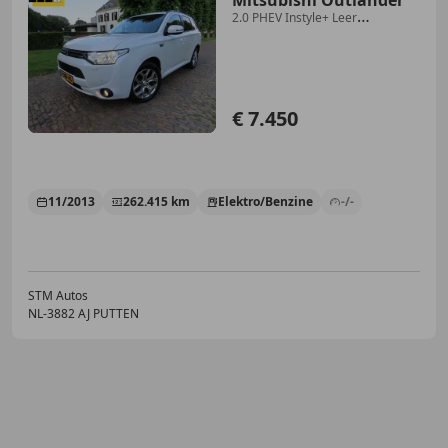
Mitsubishi Outlander
2.0 PHEV Instyle+ Leer
Schuif/Kanteldak Achteruitr
€ 7.450
11/2013
262.415 km
Elektro/Benzine
-/-
STM Autos
NL-3882 AJ PUTTEN