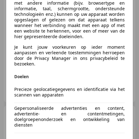
met andere informatie (bijv. browsertype en
informatie, taal, schermgrootte, ondersteunde
technologieën enz.) kunnen op uw apparaat worden
€ 15.049
opgeslagen of gelezen om dat apparaat telkens
wanneer het verbinding maakt met een app of met
een website te herkennen, voor een of meer van de
hier gepresenteerde doeleinden.
03/2019
124.337 km
Elektro/Benzine
Je kunt jouw voorkeuren op ieder moment
165 kW (224 PK)
aanpassen en verleende toestemmingen herroepen
door de Privacy Manager in ons privacybeleid te
4x4, Stoelverwarming, Elektrische ramen, Getinte ramen, Elektronische parkeerrem, Startonderbreker, Electronic Stability Program, USB
bezoeken.
Doelen
Autohero Den Bosch
Precieze geolocatiegegevens en identificatie via het
NL-5222 AS 'S-HERTOGENBOSCH
scannen van apparaten
Gepersonaliseerde advertenties en content,
Mitsubishi Colt
advertentie- en contentmetingen,
1.3 Edition
doelgroepenonderzoek en ontwikkeling van
Two | Airco | Trekhaak afn. |
Dealeron
diensten