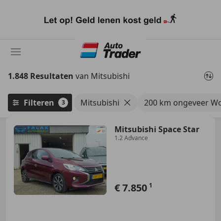
Ga
naar
hoofdinhoud
1.848 Resultaten
van Mitsubishi
Filteren
Mitsubishi
200 km ongeveer W
3
Mitsubishi Space Star
1.2 Advance
€ 7.850
1