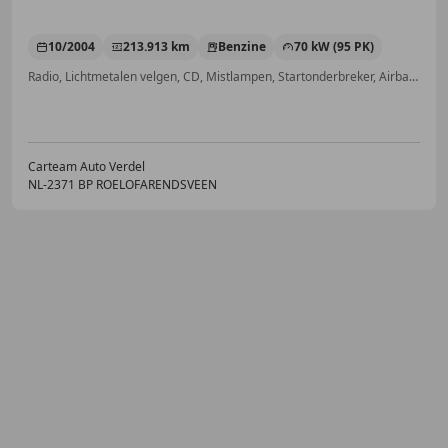
10/2004
213.913 km
Benzine
70 kW (95 PK)
Radio, Lichtmetalen velgen, CD, Mistlampen, Startonderbreker, Airbag passagier, Lederen stuurwiel, Zij-airbags
Carteam Auto Verdel
NL-2371 BP ROELOFARENDSVEEN