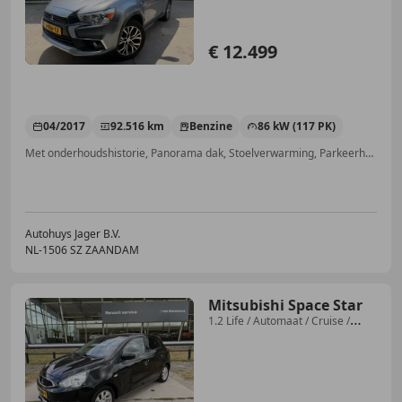
€ 12.499
04/2017
92.516 km
Benzine
86 kW (117 PK)
Met onderhoudshistorie, Panorama dak, Stoelverwarming, Parkeerhulp met camera, Getinte ramen, Elektrische stoelverstelling, Regensensor, Navigatiesysteem
Autohuys Jager B.V.
NL-1506 SZ ZAANDAM
Mitsubishi Space Star
1.2 Life / Automaat / Cruise /
Airco /