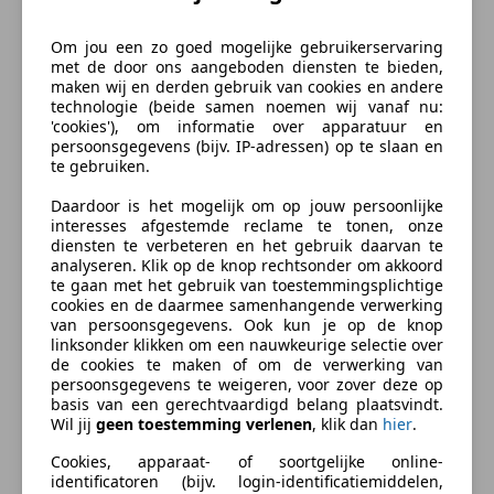
Open dak
Parkeerhulp
Om jou een zo goed mogelijke gebruikerservaring
Beschrijving
met de door ons aangeboden diensten te bieden,
Parkeerhulp achter
maken wij en derden gebruik van cookies en andere
Parkeerhulp voor
technologie (beide samen noemen wij vanaf nu:
English/German Below.
Stoelverwarming
'cookies'), om informatie over apparatuur en
persoonsgegevens (bijv. IP-adressen) op te slaan en
Entertainment en Media
Je kent dat gevoel wel, wanneer je een dure
te gebruiken.
hotelkamer met je geliefde boekt. Je stapt binnen,
Boordcomputer
Daardoor is het mogelijk om op jouw persoonlijke
genietend van de overdaad; alles verrassend zacht
interesses afgestemde reclame te tonen, onze
CD
maar geruststellend solide. Je ploft neer en zegt
diensten te verbeteren en het gebruik daarvan te
Radio
analyseren. Klik op de knop rechtsonder om akkoord
tegen elkaar dat de vakantie nu echt is begonnen.
USB
te gaan met het gebruik van toestemmingsplichtige
Dat gevoel wil Rolls Royce haar eigenaren iedere dag
cookies en de daarmee samenhangende verwerking
Veiligheid en beveiliging
beloven.
van persoonsgegevens. Ook kun je op de knop
linksonder klikken om een nauwkeurige selectie over
Airbag bestuurder
de cookies te maken of om de verwerking van
In vooroorlogse tijden waren er al een hoop Rolls
meer
persoonsgegevens te weigeren, voor zover deze op
Airbag passagier
Royce bezitters die een huisje bezaten in Zuid-
basis van een gerechtvaardigd belang plaatsvindt.
Alarm
Wil jij
geen toestemming verlenen
, klik dan
hier
.
Frankrijk. Velen van hen maakten dan met strohoed
Centrale deurvergrendeling met afstandsbediening
Zakelijk leasen
en bootschoenen een foto bij de 'Grande-Corniche',
Cookies, apparaat- of soortgelijke online-
Centrale vergrendeling
identificatoren (bijv. login-identificatiemiddelen,
een adembenemend uitzicht aan de Franse Rivièra.