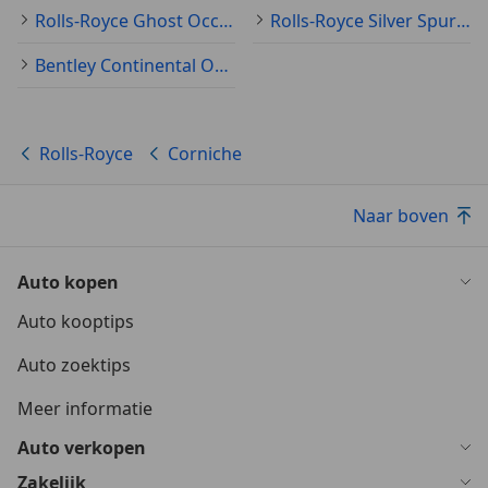
Rolls-Royce Ghost Occasion
Rolls-Royce Silver Spur Occasion
Veiligheid
Bentley Continental Occasion
Dubbele airbag
Electronic Brake Distribution (EBD)
Overig
Rolls-Royce
Corniche
3 punts veiligheidsgordel
analoge klok
Naar boven
Central Locking
Elektrisch verstelbare stoelen
Verwarmde stoelen voor
Auto kopen
vouwdak
Auto kooptips
Auto zoektips
Meer informatie
Auto verkopen
Zakelijk