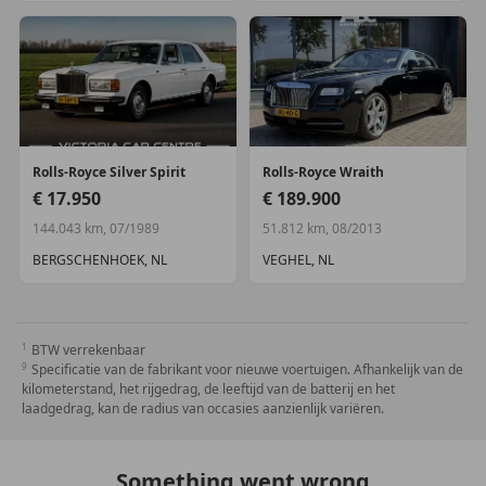
Maten en gewichten
Laadvermogen:
393 kg
GVW:
3.098 kg
Afmetingen (LxBxH):
541 x 206 x 148 cm
Interieur
Interieurkleur:
Magnolia Hide
Rolls-Royce
Silver Spirit
Rolls-Royce
Wraith
€ 17.950
€ 189.900
Onderhoud, historie en staat
144.043 km, 07/1989
51.812 km, 08/2013
Onderhoudsboekjes:
Aanwezig (dealer
onderhouden)
BERGSCHENHOEK, NL
VEGHEL, NL
Schade:
schadevrij
Aantal sleutels:
2 (2 handzenders)
BTW verrekenbaar
Financiële informatie
Specificatie van de fabrikant voor nieuwe voertuigen. Afhankelijk van de
BTW/marge:
BTW niet verrekenbaar voor
kilometerstand, het rijgedrag, de leeftijd van de batterij en het
laadgedrag, kan de radius van occasies aanzienlijk variëren.
ondernemers (margeregeling)
Motorrijtuigenbelasting:
€ 575 - € 630
per kwartaal
Something went wrong