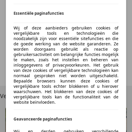
warm gereden dus, en volledig onderhouden. Beter
Bereken nu
ga je ze niet vinden. Dus stof de Canon maar af of
Essentiële paginafuncties
trek de iPhone 16 pro max super deluxe uit je zak,
duik in het Magnolia Hide Lederen interieur met
Wilton wollen tapijt en lamswollen matten, laat het
Wij of deze aanbieders gebruiken cookies of
vergelijkbare tools en technologieën die
elektrische dak zakken en knal de turbocharged 6,75
Something went wrong
noodzakelijk zijn voor essentiële sitefuncties en die
liter V8 richting de Corniche. Wist je al dat er slechts
de goede werking van de website garanderen. Ze
374 van deze exemplaren zijn gebouwd en daarvan
worden doorgaans gebruikt als reactie op
We're sorry, but something unexpected happened.
gebruikersactiviteit om belangrijke functies mogelijk
slechts 112 LHD?
Please try again or refresh the page.
te maken, zoals het instellen en beheren van
inloggegevens of privacyvoorkeuren. Het gebruik
Neem snel contact met ons op en we loodsen je
van deze cookies of vergelijkbare technologieën kan
Try Again
normaal gesproken niet worden uitgeschakeld.
graag verder naar deze unieke ervaring.
Bepaalde browsers kunnen deze cookies of
vergelijkbare tools echter blokkeren of u hierover
--
waarschuwen. Het blokkeren van deze cookies of
Vergelijkbare voertuigen
vergelijkbare tools kan de functionaliteit van de
website beïnvloeden.
English.
Geavanceerde paginafuncties
You know that feeling when you book an expensive
hotel room with your loved one. You walk in, enjoying
Wij en derden gebruiken verschillende