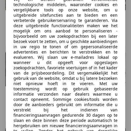
the lavishness; everything is surprisingly soft yet
technologische middelen, waaronder cookies en
reassuringly solid. You sink into the bed and tell each
vergelijkbare tools op onze website, om u
uitgebreide sitefuncties aan te bieden en een
other that the vacation has officially begun. That’s the
Rolls-Royce
Corniche
Rolls-Royce
Corniche
verbeterde gebruikerservaring te garanderen. Via
feeling Rolls Royce promises its owners every day.
€ 93.900
€ 149.999
deze uitgebreide functionaliteiten maken we het
mogelijk om ons aanbod te personaliseren -
98.647 km, 01/2000
78.832 km, 01/1979
bijvoorbeeld om uw zoekopdrachten bij een later
Even in pre-war times, many Rolls Royce owners had
VEGHEL, NL
SCHIJNDEL, NL
bezoek voort te zetten, om u geschikte aanbiedingen
homes in the South of France. Many of them took
in uw regio te tonen of om gepersonaliseerde
photos wearing straw hats and boat shoes along the
advertenties en berichten te verstrekken en te
evalueren. Wij slaan uw e-mailadres lokaal op
"Grande Corniche," with breathtaking views of the
wanneer u dit opgeeft voor opgeslagen
French Riviera. To appeal to precisely this audience,
zoekopdrachten, favoriete voertuigen of in het kader
Rolls Royce introduced a beautiful luxury convertible,
van de prijsbeoordeling. Dit vergemakkelijkt het
gebruik van de website, omdat u bij latere bezoeken
which was christened the Corniche.
niet opnieuw hoeft in te voeren. Met uw
toestemming wordt op gebruik gebaseerde
As a stunt to showcase its comfort, Rolls Royce drove
Rolls-Royce
Corniche
Rolls-Royce
Phantom Drophead
informatie verzonden naar dealers waarmee u
contact opneemt. Sommige cookies/tools worden
€ 85.000
€ 199.000
the convertible up and down to Marseille from the
door de aanbieders gebruikt om informatie die u
factory in a single day. It was a hit, leading to
55.000 km, 05/1977
107.595 km, 09/2008
verstrekt bij het indienen van
immense popularity, and even the wealthiest had to
financieringsaanvragen gedurende 30 dagen op te
ZEVENBERGEN, NL
NAARDEN, NL
slaan en deze binnen deze periode automatisch te
wait a long time before they could enjoy the breeze in
hergebruiken om nieuwe financieringsaanvragen in
style. It's clear what the car was made for: enjoying
te vullen. Zonder het gebruik van dergelijke