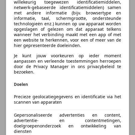
Electronic Stability Program
willekeurig toegewezen identificatiemiddelen,
Om juist dit publiek aan te spreken met een prachtige
Mistlampen
Bereken uw zakelijke lease!
netwerk-gebaseerde identificatiemiddelen) samen
luxe cabriolet, werd de Rolls Royce open touring tot
met andere informatie (bijv. browsertype en
Stuurbekrachtiging
Nu zakelijk leasen vanaf
€ 2.371,- p/m
informatie, taal, schermgrootte, ondersteunde
de Corniche gedoopt.
technologieën enz.) kunnen op uw apparaat worden
Vraag offerte aan
opgeslagen of gelezen om dat apparaat telkens
Als stunt om het comfort tentoon te spreiden, reed
wanneer het verbinding maakt met een app of met
een website te herkennen, voor een of meer van de
Rolls Royce met de cabriolet op en neer naar
hier gepresenteerde doeleinden.
Marseille vanaf de fabriek in een dag. Dit sloeg aan,
wat zorgde voor een mateloze populariteit waardoor
Je kunt jouw voorkeuren op ieder moment
Verzekering
aanpassen en verleende toestemmingen herroepen
zelfs de rijksten der rijksten een lange tijd moesten
door de Privacy Manager in ons privacybeleid te
wachten voor ze in stijl de haren konden laten
bezoeken.
wapperen. Het moge duidelijk zijn waar de auto voor
Autoverzekering van de
bedoeld is: genieten in absolute luxe op de mooiste,
Doelen
INDEPENDER
zonnigste plekken op aarde.
Bereken je premie
Precieze geolocatiegegevens en identificatie via het
scannen van apparaten
De onze? Origineel uit Californië, daar kunnen ze ook
Kenteken
smullen van over de top luxe. Ze raken ook snel
Gepersonaliseerde advertenties en content,
verveeld, want er staat minder dan 34.000 mijl op de
advertentie- en contentmetingen,
doelgroepenonderzoek en ontwikkeling van
teller, dus de zijwieltjes zijn er net vanaf gehaald. Net
diensten