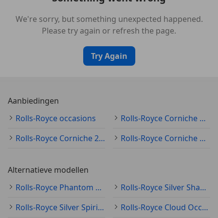
Afleverpakketten
Inbegrepen afleverpakket:
Afleverpakket:
Nieuwe
We're sorry, but something unexpected happened.
APK Volle tank
Please try again or refresh the page.
Aanvullende opties en accessoires
Try Again
Comfort & Interieur
Armsteun achter
Armsteun voor
Aanbiedingen
Hoofdsteunen achter
Rolls-Royce occasions
Rolls-Royce Corniche occasion
Hoofdsteunen voor
Toerenteller
Rolls-Royce Corniche 2000
Rolls-Royce Corniche Cabrio
Verstelbare stuurkolom
Verwarmde voorstoelen
Alternatieve modellen
Exterieur
Rolls-Royce Phantom Occasion
Rolls-Royce Silver Shadow Occasion
Buitenspiegels elektrisch inklapbaar
Buitenspiegels in carrosseriekleur
Rolls-Royce Silver Spirit Occasion
Rolls-Royce Cloud Occasion
Bumpers in carrosseriekleur