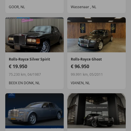
--
GOOR, NL
Wassenaar , NL
German.
Du kennst dieses Gefühl, wenn du mit deiner
Liebsten ein teures Hotelzimmer buchst. Du trittst ein
und genießt den Überfluss; alles überraschend weich,
aber beruhigend solide. Du lässt dich nieder und
Rolls-Royce
Silver Spirit
Rolls-Royce
Ghost
sagst euch, dass der Urlaub jetzt wirklich begonnen
€ 19.950
€ 96.950
hat. Dieses Gefühl möchte Rolls Royce seinen
75.230 km, 04/1987
99.991 km, 05/2011
Besitzern jeden Tag versprechen.
BEEK EN DONK, NL
VIANEN, NL
Schon in der Vorkriegszeit besaßen viele Rolls Royce-
Besitzer ein Haus in Südfrankreich. Viele von ihnen
machten Fotos mit Strohhut und Bootsschuhen
entlang der „Grande Corniche“, einem
atemberaubenden Blick auf die französische Riviera.
Um genau dieses Publikum mit einem