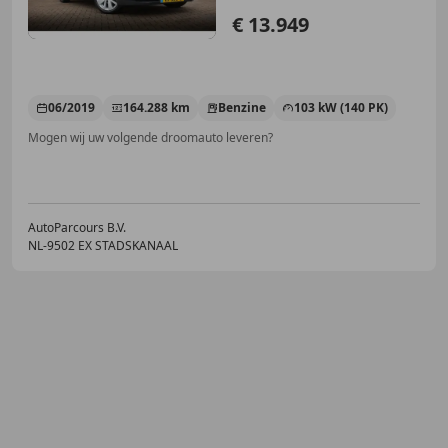
€ 13.949
06/2019
164.288 km
Benzine
103 kW (140 PK)
Mogen wij uw volgende droomauto leveren?
AutoParcours B.V.
NL-9502 EX STADSKANAAL