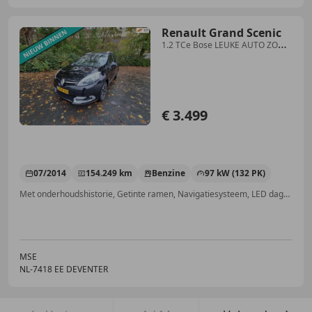
Renault Grand Scenic
1.2 TCe Bose LEUKE AUTO ZO
WEG PRIJSJE
€ 3.499
07/2014
154.249 km
Benzine
97 kW (132 PK)
Met onderhoudshistorie, Getinte ramen, Navigatiesysteem, LED dagrijverlichting, Lichtmetalen velgen, Startonderbreker, Regensensor, Dakrails
MSE
NL-7418 EE DEVENTER