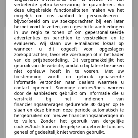
verbeterde gebruikerservaring te garanderen. Via
deze uitgebreide functionaliteiten maken we het
mogelijk om ons aanbod te personaliseren -
bijvoorbeeld om uw zoekopdrachten bij een later
bezoek voort te zetten, om u geschikte aanbiedingen
in uw regio te tonen of om gepersonaliseerde
Renault Grand Scenic
advertenties en berichten te verstrekken en te
1.2 TCe Zen
evalueren. Wij slaan uw e-mailadres lokaal op
7p|NAP|TREKHAAK|CRUISE|NAVI|V
wanneer u dit opgeeft voor opgeslagen
zoekopdrachten, favoriete voertuigen of in het kader
van de prijsbeoordeling. Dit vergemakkelijkt het
gebruik van de website, omdat u bij latere bezoeken
€ 10.499
niet opnieuw hoeft in te voeren. Met uw
toestemming wordt op gebruik gebaseerde
informatie verzonden naar dealers waarmee u
contact opneemt. Sommige cookies/tools worden
door de aanbieders gebruikt om informatie die u
02/2017
156.790 km
Benzine
85 kW (116 PK)
verstrekt bij het indienen van
financieringsaanvragen gedurende 30 dagen op te
Lane Departure Warning Systeem, Met onderhoudshistorie, Trekhaak, Dakrails, Grootlichtassistent, Digitale radio-ontvangst, LED verlichting, Regensensor
slaan en deze binnen deze periode automatisch te
hergebruiken om nieuwe financieringsaanvragen in
te vullen. Zonder het gebruik van dergelijke
cookies/tools kunnen dergelijke uitgebreide functies
geheel of gedeeltelijk niet worden gebruikt.
RidderCar Ridderkerk