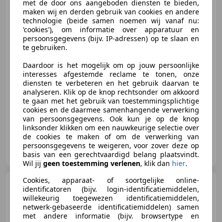
NAVIGATIE PDC AIRCO CRU
met de door ons aangeboden diensten te bieden,
maken wij en derden gebruik van cookies en andere
technologie (beide samen noemen wij vanaf nu:
'cookies'), om informatie over apparatuur en
persoonsgegevens (bijv. IP-adressen) op te slaan en
€ 4.995
te gebruiken.
Daardoor is het mogelijk om op jouw persoonlijke
interesses afgestemde reclame te tonen, onze
diensten te verbeteren en het gebruik daarvan te
03/2010
200.353 km
Benzine
81 kW (110 PK)
analyseren. Klik op de knop rechtsonder om akkoord
Garantie, ABS, Centrale vergrendeling, Airconditioning, Parkeerhulp achter, Bluetooth, Airbag passagier, Navigatiesysteem
te gaan met het gebruik van toestemmingsplichtige
cookies en de daarmee samenhangende verwerking
van persoonsgegevens. Ook kun je op de knop
linksonder klikken om een nauwkeurige selectie over
de cookies te maken of om de verwerking van
Autohuis de Vaart
persoonsgegevens te weigeren, voor zover deze op
NL-3135 GM VLAARDINGEN
basis van een gerechtvaardigd belang plaatsvindt.
Wil jij
geen toestemming verlenen
, klik dan
hier
.
Cookies, apparaat- of soortgelijke online-
Renault Grand Scenic
identificatoren (bijv. login-identificatiemiddelen,
2.0-16V Tech Line 7p. Cruise,
willekeurig toegewezen identificatiemiddelen,
clima, pano, navi
netwerk-gebaseerde identificatiemiddelen) samen
met andere informatie (bijv. browsertype en