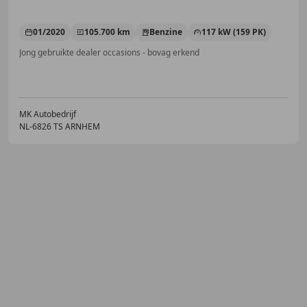
01/2020
105.700 km
Benzine
117 kW (159 PK)
Jong gebruikte dealer occasions - bovag erkend
MK Autobedrijf
NL-6826 TS ARNHEM