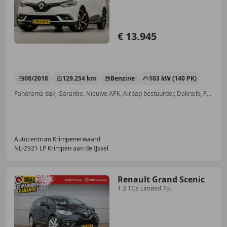
€ 13.945
08/2018
129.254 km
Benzine
103 kW (140 PK)
Panorama dak, Garantie, Nieuwe APK, Airbag bestuurder, Dakrails, Parkeerhulp achter, LED verlichting, Lane Departure Warning Systeem
Autocentrum Krimpenerwaard
NL-2921 LP Krimpen aan de IJssel
Renault Grand Scenic
1.3 TCe Limited 7p.