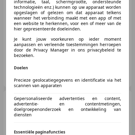
informatie, taal, schermgrootte, ondersteunde
technologieën enz.) kunnen op uw apparaat worden
€ 2.950
opgeslagen of gelezen om dat apparaat telkens
wanneer het verbinding maakt met een app of met
een website te herkennen, voor een of meer van de
hier gepresenteerde doeleinden.
10/2007
182.145 km
Benzine
99 kW (135 PK)
Je kunt jouw voorkeuren op ieder moment
aanpassen en verleende toestemmingen herroepen
Garantie, Alarm, Navigatiesysteem, Open dak, Panorama dak, Lichtmetalen velgen, ABS, Bi-Xenon koplampen
door de Privacy Manager in ons privacybeleid te
bezoeken.
Doelen
Autoservice Vakgarage F.M. Auto's
NL-2391 PZ HAZERSWOUDE-DORP
Precieze geolocatiegegevens en identificatie via het
scannen van apparaten
Renault Grand Scenic
Gepersonaliseerde advertenties en content,
2.0-16V Business Line 7p.
advertentie- en contentmetingen,
doelgroepenonderzoek en ontwikkeling van
diensten
€ 1.999
Essentiële paginafuncties