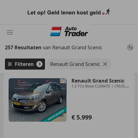
Ga
naar
hoofdinhoud
257 Resultaten
van Renault Grand Scenic
Filteren
Renault Grand Scenic
3
Renault Grand Scenic
1.2 TCe Bose CLIMATE | CRUISE
| NAVI | PDC | KEYLE
€ 5.999