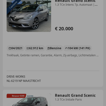
Renault Grand Scenic
1.3 TCe Intens 7p. Automaat |
LED | Camera | 7-zit
€ 20.000
04/2021
62.912 km
Benzine
104 kW (141 PK)
Trekhaak, Getinte ramen, Garantie, Alarm, Zij-airbags, Lichtmetalen velgen, Parkeerhulp met camera, Parkeerhulp achter
DRIVE-WORKS
NL-6219 NP MAASTRICHT
Renault Grand Scenic
1.3 TCe Initiale Paris