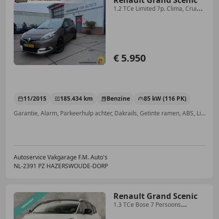
Renault Grand Scenic
1.2 TCe Limited 7p. Clima, Cruise,
Navi
€ 5.950
11/2015
185.434 km
Benzine
85 kW (116 PK)
Garantie, Alarm, Parkeerhulp achter, Dakrails, Getinte ramen, ABS, Lichtmetalen velgen, Startonderbreker
Autoservice Vakgarage F.M. Auto's
NL-2391 PZ HAZERSWOUDE-DORP
Renault Grand Scenic
1.3 TCe Bose 7 Persoons
(PANORAMADAK, APPLE CARPLA