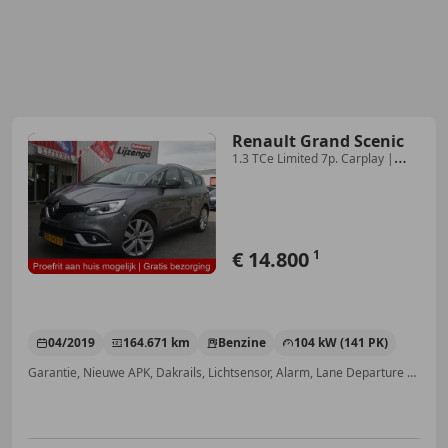
Renault Grand Scenic
1.3 TCe Limited 7p. Carplay |
DAB | Keyless | Blue
€ 14.800
1
04/2019
164.671 km
Benzine
104 kW (141 PK)
Garantie, Nieuwe APK, Dakrails, Lichtsensor, Alarm, Lane Departure Warning Systeem, ABS, Parkeerhulp achter