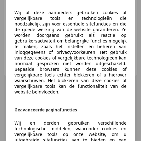
Wij of deze aanbieders gebruiken cookies of
vergelijkbare tools en technologieën die
noodzakelijk zijn voor essentiële sitefuncties en die
08/2006
287.185 km
Benzine
99 kW (135 PK)
de goede werking van de website garanderen. Ze
Alarm, Startonderbreker, Automatische klimaatregeling, CD, Mistlampen, Radio, Lichtsensor, Regensensor
worden doorgaans gebruikt als reactie op
gebruikersactiviteit om belangrijke functies mogelijk
te maken, zoals het instellen en beheren van
inloggegevens of privacyvoorkeuren. Het gebruik
van deze cookies of vergelijkbare technologieën kan
Cardepot
normaal gesproken niet worden uitgeschakeld.
NL-5048 AZ TILBURG
Bepaalde browsers kunnen deze cookies of
vergelijkbare tools echter blokkeren of u hierover
waarschuwen. Het blokkeren van deze cookies of
vergelijkbare tools kan de functionaliteit van de
website beïnvloeden.
Geavanceerde paginafuncties
Wij en derden gebruiken verschillende
technologische middelen, waaronder cookies en
vergelijkbare tools op onze website, om u
uitgebreide sitefuncties aan te bieden en een