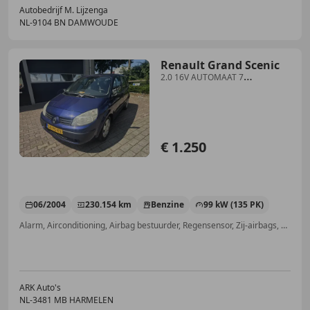
Autobedrijf M. Lijzenga
NL-9104 BN DAMWOUDE
Renault Grand Scenic
2.0 16V AUTOMAAT 7
PERSONEN7 PERSONEN
€ 1.250
06/2004
230.154 km
Benzine
99 kW (135 PK)
Alarm, Airconditioning, Airbag bestuurder, Regensensor, Zij-airbags, Automatische klimaatregeling, Startonderbreker, Elektrische ramen
ARK Auto's
NL-3481 MB HARMELEN