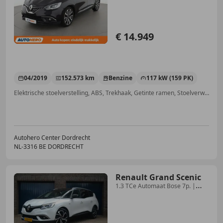
€ 14.949
04/2019
152.573 km
Benzine
117 kW (159 PK)
Elektrische stoelverstelling, ABS, Trekhaak, Getinte ramen, Stoelverwarming, Parkeerhulp achter, Garantie, Dakrails
Autohero Center Dordrecht
NL-3316 BE DORDRECHT
Renault Grand Scenic
1.3 TCe Automaat Bose 7p. |
Trekhaak | Camera | Pa