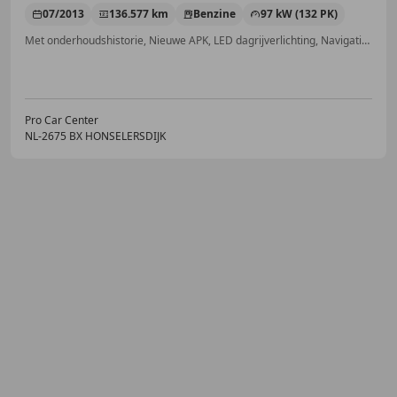
07/2013
136.577 km
Benzine
97 kW (132 PK)
Met onderhoudshistorie, Nieuwe APK, LED dagrijverlichting, Navigatiesysteem, Getinte ramen, LED verlichting, Automatische klimaatregeling, Lichtmetalen velgen
Pro Car Center
NL-2675 BX HONSELERSDIJK