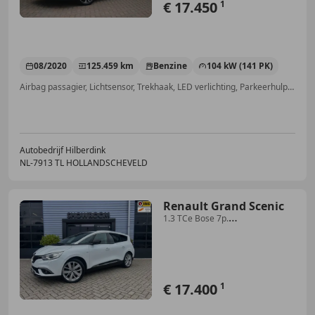
€ 17.450
1
08/2020
125.459 km
Benzine
104 kW (141 PK)
Airbag passagier, Lichtsensor, Trekhaak, LED verlichting, Parkeerhulp met camera, Alarm, Getinte ramen, Apple CarPlay
Autobedrijf Hilberdink
NL-7913 TL HOLLANDSCHEVELD
Renault Grand Scenic
1.3 TCe Bose 7p.
Navi|Stoelverwarming|Camera|Appl
€ 17.400
1