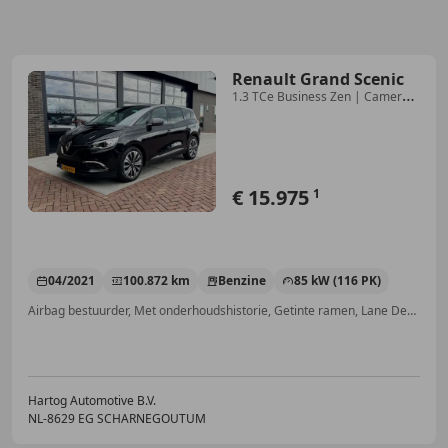
Renault Grand Scenic
1.3 TCe Business Zen | Camera |
Trekhaak
€ 15.975
1
04/2021
100.872 km
Benzine
85 kW (116 PK)
Airbag bestuurder, Met onderhoudshistorie, Getinte ramen, Lane Departure Warning Systeem, Parkeerhulp met camera, Parkeerhulp achter, LED verlichting, Navigatiesysteem
Hartog Automotive B.V.
NL-8629 EG SCHARNEGOUTUM