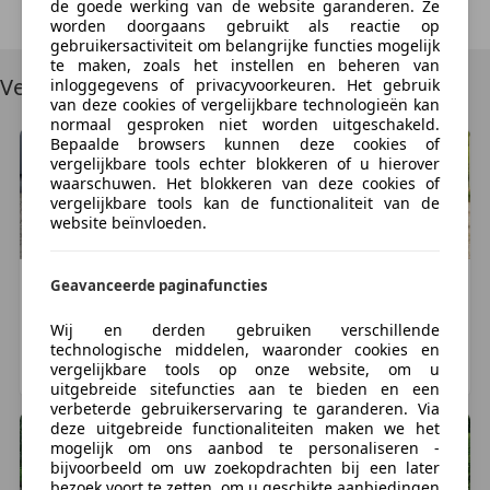
Try Again
de goede werking van de website garanderen. Ze
zorgeloos de showroom uit kunt rijden. Wij kopen
worden doorgaans gebruikt als reactie op
onze autos bij officiele merkdealers en deze worden
gebruikersactiviteit om belangrijke functies mogelijk
te maken, zoals het instellen en beheren van
voor aankoop gecheckt op een correcte km stand.
Vergelijkbare voertuigen
inloggegevens of privacyvoorkeuren. Het gebruik
van deze cookies of vergelijkbare technologieën kan
Uw huidige auto inruilen? Geen enkel probleem, wij
normaal gesproken niet worden uitgeschakeld.
Bepaalde browsers kunnen deze cookies of
voorzien u van een compleet inruilvoorstel, om dat
vergelijkbare tools echter blokkeren of u hierover
correct te doen vragen wij het volgende van u:
waarschuwen. Het blokkeren van deze cookies of
vergelijkbare tools kan de functionaliteit van de
website beïnvloeden.
- Kenteken
- kilometerstand
- staat van het voertuig
Geavanceerde paginafuncties
Maserati
GranSport
Maserati
GranSport
- foto's
1
€ 39.950
€ 36.450
Wij en derden gebruiken verschillende
- uw richtprijs
29.531 km, 01/2005
42.000 km, 02/2006
technologische middelen, waaronder cookies en
vergelijkbare tools op onze website, om u
NIEUWKUIJK, NL
DEN DOLDER, NL
Wanneer u besluit tot aankoop over te gaan raden wij
uitgebreide sitefuncties aan te bieden en een
verbeterde gebruikerservaring te garanderen. Via
u aan om alvorens uw dag limiet op te hogen (dit kan
deze uitgebreide functionaliteiten maken we het
tot 4 uur duren) Houdt u er ook rekening mee dat de
mogelijk om ons aanbod te personaliseren -
meeste banken overschrijvingen vanaf uw
bijvoorbeeld om uw zoekopdrachten bij een later
bezoek voort te zetten, om u geschikte aanbiedingen