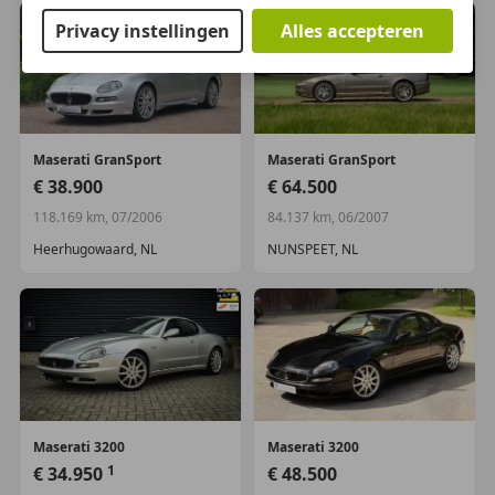
ondernemers (margeregeling)
Privacy instellingen
Alles accepteren
Motorrijtuigenbelasting:
€ 280 - € 306
per kwartaal
Inbegrepen afleverpakket:
aflever pakket A:
-
6maanden garantie Premium - Minimaal 10 maanden
APK - De auto krijgt een 101 punten check - Het
kenteken tenaamgesteld - Een eventuele inruilauto
Maserati
GranSport
Maserati
GranSport
overgeschreven met een origineel RDW
€ 38.900
€ 64.500
vrijwaringsbewijs - De aanmelding bij Centraal
118.169 km, 07/2006
84.137 km, 06/2007
Bureau Motorrijtuigenbelasting verzorgd - Met
tenminste 20 liter brandstof - Wassen + interieur
Heerhugowaard, NL
NUNSPEET, NL
reinigen
Dit afleverpakket bevat: BOVAG garantie (12
maanden)
Aanvullende opties en accessoires
airbag(s) gordijn
Maserati
3200
Maserati
3200
airbag(s) hoofd voor
1
€ 34.950
€ 48.500
airbag(s) knie