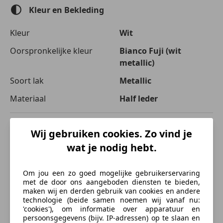
Automatische klimaatregeling
Kleur en Bekleding
Elektrisch verstelbare buitenspiegels
Elektrische ramen
Kleur
Wit
Elektrische stoelverstelling
Oorspronkelijke kleur
Bianco Fuji (wit
Lederen stuurwiel
metallic)
Stoelverwarming
Soort lak
Metallic
Entertainment en Media
Materiaal
Half leder
Bluetooth
Boordcomputer
CD
Beschrijving
Wij gebruiken cookies. Zo vind je
Radio
wat je nodig hebt.
chassisnummer: Zamec38j000017146
Veiligheid en beveiliging
Om jou een zo goed mogelijke gebruikerservaring
ABS
Optielijst:
met de door ons aangeboden diensten te bieden,
Achter airbag
maken wij en derden gebruik van cookies en andere
Airbag bestuurder
Ext: Biano Fuji
technologie (beide samen noemen wij vanaf nu:
'cookies'), om informatie over apparatuur en
Airbag passagier
Int: Blu Medio
persoonsgegevens (bijv. IP-adressen) op te slaan en
Bandenspanningscontrole