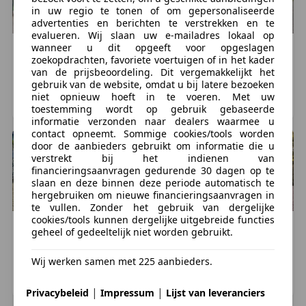
spaarrekening naar de betaal rekening ook zien als
in uw regio te tonen of om gepersonaliseerde
een betaling, en ook mee wordt genomen binnen uw
advertenties en berichten te verstrekken en te
dag limiet. Zonder dat het geld zichtbaar is op onze
evalueren. Wij slaan uw e-mailadres lokaal op
wanneer u dit opgeeft voor opgeslagen
rekening kunnen wij de auto niet meegeven.
Maserati
GranSport
Maserati
GranSport
zoekopdrachten, favoriete voertuigen of in het kader
€ 42.500
€ 33.500
van de prijsbeoordeling. Dit vergemakkelijkt het
gebruik van de website, omdat u bij latere bezoeken
65.197 km, 10/2005
104.678 km, 06/2006
niet opnieuw hoeft in te voeren. Met uw
Heerhugowaard, NL
Heerhugowaard, NL
toestemming wordt op gebruik gebaseerde
Deze advertentie is met de grootst mogelijke
informatie verzonden naar dealers waarmee u
zorgvuldigheid samengesteld. Desondanks is het
contact opneemt. Sommige cookies/tools worden
door de aanbieders gebruikt om informatie die u
mogelijk dat de geadverteerde opties / accessoires
verstrekt bij het indienen van
afwijken van de werkelijke opties / accessoires. Aan
financieringsaanvragen gedurende 30 dagen op te
de advertentie kunnen geen rechten worden
slaan en deze binnen deze periode automatisch te
hergebruiken om nieuwe financieringsaanvragen in
ontleend.
te vullen. Zonder het gebruik van dergelijke
cookies/tools kunnen dergelijke uitgebreide functies
Maserati
GranSport
Maserati
GranSport
Meer informatie
geheel of gedeeltelijk niet worden gebruikt.
€ 39.950
€ 58.950
Wij werken samen met 225 aanbieders.
GVW:
1.580 kg
51.587 km, 08/2006
55.300 km, 03/2006
Aantal sleutels:
2 (2 handzenders)
RUINERWOLD, NL
SCHERPENZEEL, NL
|
|
Privacybeleid
Impressum
Lijst van leveranciers
BTW/marge:
BTW niet verrekenbaar voor