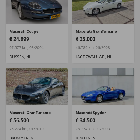
Maserati
Coupe
Maserati
GranTurismo
€ 24.999
€ 35.000
97.577 km, 08/2004
46.789 km, 06/2008
DUSSEN, NL
LAGE ZWALUWE , NL
Maserati
GranTurismo
Maserati
Spyder
€ 56.500
€ 34.500
76.274 km, 01/2010
76.774 km, 01/2003
BRUMMEN, NL
DRUTEN, NL