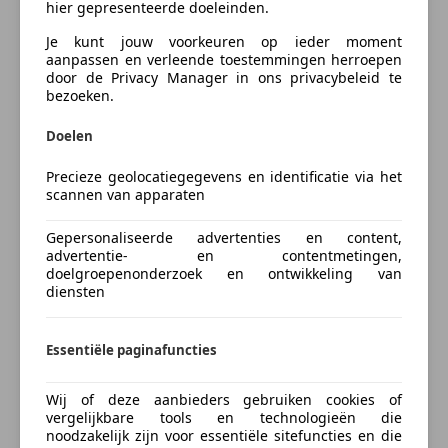
hier gepresenteerde doeleinden.
Wilt u meer informatie neemt u dan vrijblijvend
Autoverzekering van de
contact op met ons verkoopteam dit kan op: 073 690
Je kunt jouw voorkeuren op ieder moment
INDEPENDER
76 94 of 06 14 33 55 50 ( WhatsApp )
aanpassen en verleende toestemmingen herroepen
Bereken je premie
door de Privacy Manager in ons privacybeleid te
info@streetcarsbv.nl
bezoeken.
- De beller is sneller.
Kenteken
- Laagste prijs / laatste prijs / uiterste prijs
Doelen
mails/berichten worden permanent verwijderd. Om
de hele eenvoudige reden: Onze dealeroccasions
Precieze geolocatiegegevens en identificatie via het
scannen van apparaten
worden op een zorgvuldige manier geselecteerd en
Bereken nu
aangeboden tegen scherpe marktconforme prijzen.
Gepersonaliseerde advertenties en content,
advertentie- en contentmetingen,
Wij nemen graag alle tijd voor u als klant en werken
doelgroepenonderzoek en ontwikkeling van
diensten
daarom uitsluitend op afspraak. Onze autos worden
geserviced en gecleand afgeleverd in de prijs.
Something went wrong
Essentiële paginafuncties
U kunt bij ons terecht voor het
We're sorry, but something unexpected happened.
leasen/financieren/operational lease van een
Please try again or refresh the page.
Wij of deze aanbieders gebruiken cookies of
premium occasion, of u nu een zakelijke of een privé
vergelijkbare tools en technologieën die
noodzakelijk zijn voor essentiële sitefuncties en die
financiering aanvraagt wij bemiddelen voor u zodat u