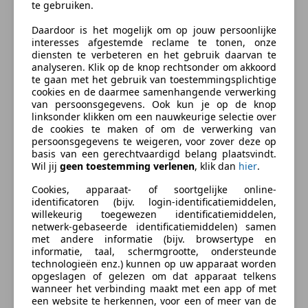
te gebruiken.
Bi-Xenon koplampen
CODE:
Daardoor is het mogelijk om op jouw persoonlijke
Bochtverlichting
HTME: Heat + Memory Driver Seats GSport
interesses afgestemde reclame te tonen, onze
Botswaarschuwing
INT2: Technical Cloth
diensten te verbeteren en het gebruik daarvan te
Centrale vergrendeling
PIP4: Gran Sport Piping
analyseren. Klik op de knop rechtsonder om akkoord
meer
te gaan met het gebruik van toestemmingsplichtige
Emergency Brake Assist
PNT2: Bianco Fuji Paint Colour
cookies en de daarmee samenhangende verwerking
Hoofd airbag
SUSP: Skyhook Suspension
van persoonsgegevens. Ook kun je op de knop
Zakelijk leasen
Startonderbreker
XENO: Xenon Front Lights
linksonder klikken om een nauwkeurige selectie over
de cookies te maken of om de verwerking van
Traction control
persoonsgegevens te weigeren, voor zover deze op
Xenon verlichting
TUV gekeurd t/, 20-01-2027: Ohne Festgestellte
basis van een gerechtvaardigd belang plaatsvindt.
Bereken uw zakelijke lease!
Zij-airbags
Mangel. Rapport ter inzage.
Wil jij
geen toestemming verlenen
, klik dan
hier
.
Nu zakelijk leasen vanaf
€ 657,- p/m
Prijs EXCL BPM
Extra
Cookies, apparaat- of soortgelijke online-
identificatoren (bijv. login-identificatiemiddelen,
Vraag offerte aan
Binnenspiegel automatisch dimmend
willekeurig toegewezen identificatiemiddelen,
Bedrijfsinformatie
netwerk-gebaseerde identificatiemiddelen) samen
Lichtmetalen velgen (19")
met andere informatie (bijv. browsertype en
Welkom bij STREETCARS B.V. ruim 15 jaar lang uw
informatie, taal, schermgrootte, ondersteunde
technologieën enz.) kunnen op uw apparaat worden
trouwe BOVAG gecertificeerde partner op het gebied
opgeslagen of gelezen om dat apparaat telkens
Verzekering
van in- verkoop van premium occasions.
wanneer het verbinding maakt met een app of met
een website te herkennen, voor een of meer van de